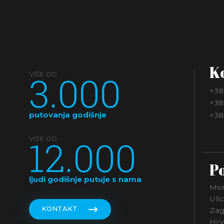
K
3.000
VIŠE OD
+38
+38
putovanja godišnje
+38
12.000
VIŠE OD
Po
ljudi godišnje putuje s nama
Mon
Uli
KONTAKT
Zag
Hrv