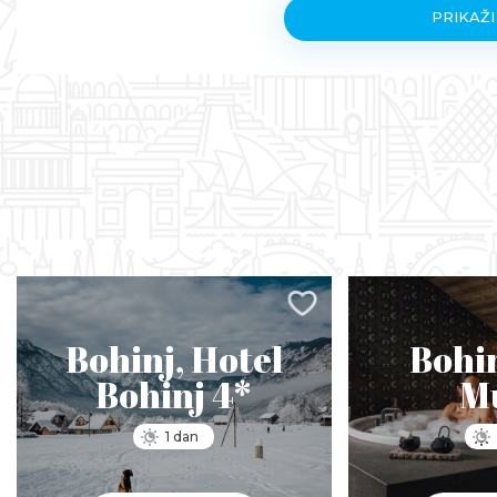
PRIKAŽI
Bohinj, Hotel
Bohin
Bohinj 4*
M
1 dan