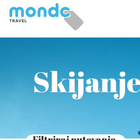
Skijanj
Filtriraj putovanja