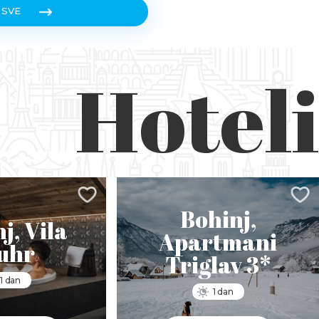
 SVE
Hoteli
Bohinj,
j, Vila
Apartmani
uhr
Triglav 3*
1 dan
1 dan