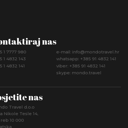
ontaktiraj nas
5 1 7777 980
e-mail: info@mondotravel.hr
5 1 4832 143
whatsapp: +385 91 4832 141
5 1 4832 141
viber: +385 91 4832 141
skype: mondo.travel
sjetite nas
do Travel d.o.o
ca Nikole Tesle 14,
reb 10 000
atska