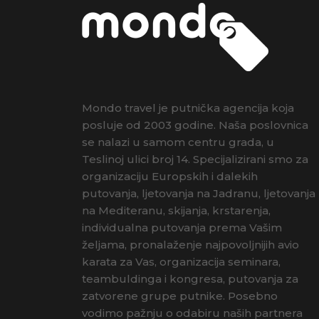
Mondo travel je putnička agencija koja
posluje od 2003 godine. Naša poslovnica
se nalazi u samom centru grada, u
Teslinoj ulici broj 14. Specijalizirani smo za
organizaciju Europskih i dalekih
putovanja, ljetovanja na Jadranu, ljetovanja
na Mediteranu, skijanja, krstarenja,
individualna putovanja prema Vašim
željama, pronalaženje najpovoljnijih avio
karata za Vas, organizacija seminara,
teambuldinga i kongresa, putovanja za
zatvorene grupe putnike. Posebno
vodimo pažnju o odabiru naših partnera