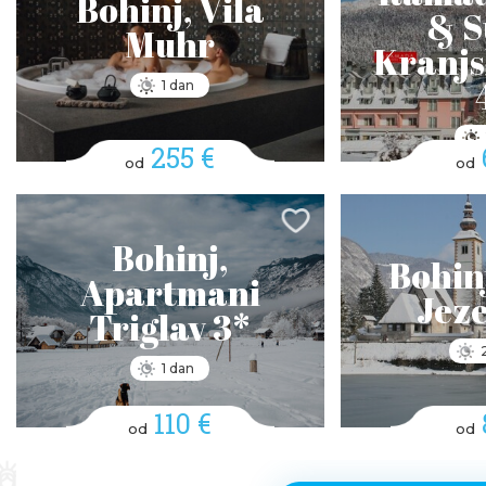
Bohinj, Vila
& S
Muhr
Kranjs
1 dan
255 €
od
od
Bohinj,
Bohinj
Apartmani
Jeze
Triglav 3*
1 dan
110 €
od
od