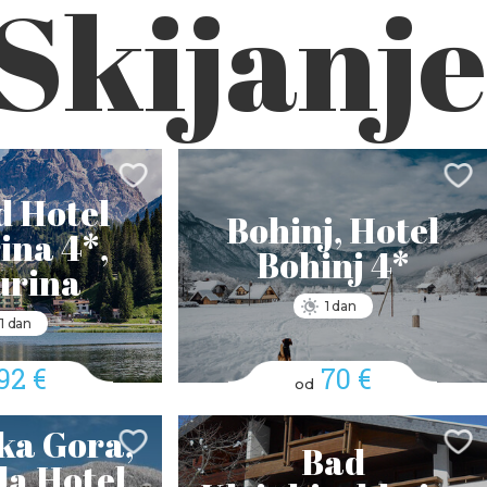
Skijanje
 Hotel
Bohinj, Hotel
ina 4*,
Bohinj 4*
urina
1 dan
1 dan
92 €
70 €
od
ka Gora,
Bad
a Hotel