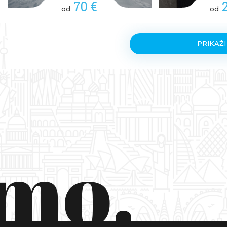
70 €
od
od
PRIKAŽI
smo.