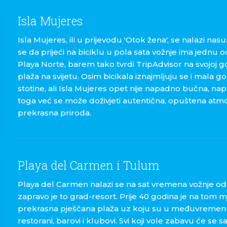
Isla Mujeres
Isla Mujeres, ili u prijevodu 'Otok žena', se nalazi na
se da prijeći na biciklu u pola sata vožnje ima jednu od
Playa Norte, barem tako tvrdi TripAdvisor na svojoj god
plaža na svijetu. Osim bicikala iznajmljuju se i mala gol
stotine, ali Isla Mujeres opet nije napadno bučna, nap
toga već se može doživjeti autentična, opuštena atmo
prekrasna priroda.
Playa del Carmen i Tulum
Playa del Carmen nalazi se na sat vremena vožnje 
zapravo je to grad-resort. Prije 40 godina je na tom 
prekrasna pješčana plaža uz koju su u međuvremenu
restorani, barovi i klubovi. Svi koji vole zabavu će se