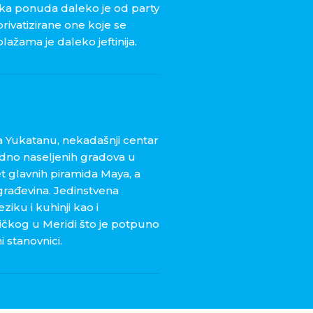
nska ponuda daleko je od party
privatizirane one koje se
ažama je daleko jeftinija.
 na Yukatanu, nekadašnji centar
idno naseljenih gradova u
t glavnih piramida Maya, a
 građevina. Jedinstvena
ziku i kuhinji kao i
stičkog u Meridi što je potpuno
i stanovnici.