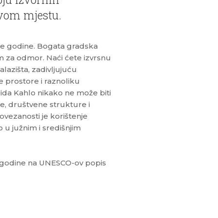
rvom mjestu.
jele godine. Bogata gradska
om za odmor. Naći ćete izvrsnu
lazišta, zadivljujuću
 prostore i raznoliku
Frida Kahlo nikako ne može biti
e, društvene strukture i
ovezanosti je korištenje
 u južnim i središnjim
0. godine na UNESCO-ov popis