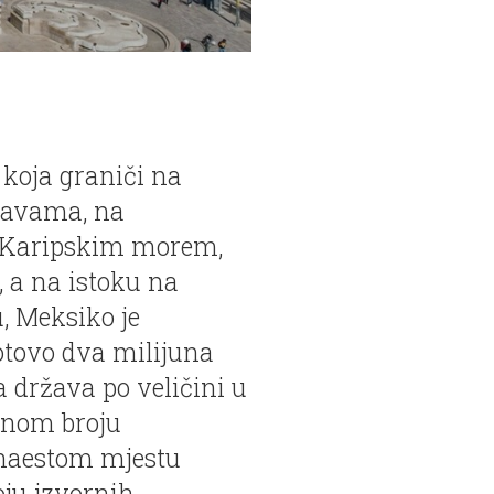
 koja graniči na
žavama, na
i Karipskim morem,
 a na istoku na
, Meksiko je
otovo dva milijuna
 država po veličini u
upnom broju
anaestom mjestu
oju izvornih