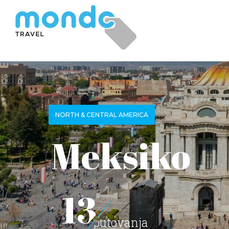
NORTH & CENTRAL AMERICA
Meksiko
13
putovanja