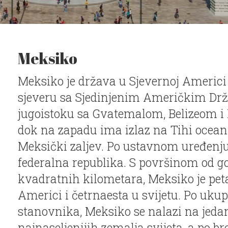
Meksiko
Meksiko je država u Sjevernoj Americi
sjeveru sa Sjedinjenim Američkim Dr
jugoistoku sa Gvatemalom, Belizeom 
dok na zapadu ima izlaz na Tihi ocean,
Meksički zaljev. Po ustavnom uređenju
federalna republika. S površinom od g
kvadratnih kilometara, Meksiko je peta
Americi i četrnaesta u svijetu. Po uk
stanovnika, Meksiko se nalazi na jed
najnaseljenijih zemalja svijeta, a po br