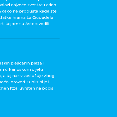
nalazi najveće svetište Latino
nikako ne propušta kada ste
 ostatke hrama La Ciudadela
ti kojom su Asteci vodili
rskih pješčanih plaža i
an u karipskom dijelu
, a taj naziv zaslužuje zbog
ćni provod. U blizini je i
ichen Itza, uvršten na popis