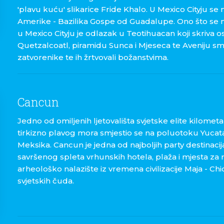
'plavu kuću' slikarice Fride Khalo. U Mexico Cityju se 
Amerike - Bazilika Gospe od Guadalupe. Ono što se 
u Mexico Cityju je odlazak u Teotihuacan koji skriva
Quetzalcoatl, piramidu Sunca i Mjeseca te Aveniju smr
zatvorenike te ih žrtvovali božanstvima.
Cancun
Jedno od omiljenih ljetovališta svjetske elite kilometa
tirkizno plavog mora smjestio se na poluotoku Yucat
Meksika. Cancun je jedna od najboljih party destinacija
savršenog spleta vrhunskih hotela, plaža i mjesta za no
arheološko nalazište iz vremena civilizacije Maja - Ch
svjetskih čuda.