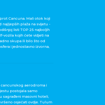
suprot Cancuna. Mali otok koji
 najljepših plaža na svijetu -
išnjoj listi TOP 25 najboljih
f-vozila kojih ćete vidjeti na
adno skupa ili bilo što od
sfera i jednostavno izvorna,
od cancunskog aerodroma i
mjestu postojala samo
 sagrađeni masovni hoteli,
 savršeno osjećati ovdje. Tulum