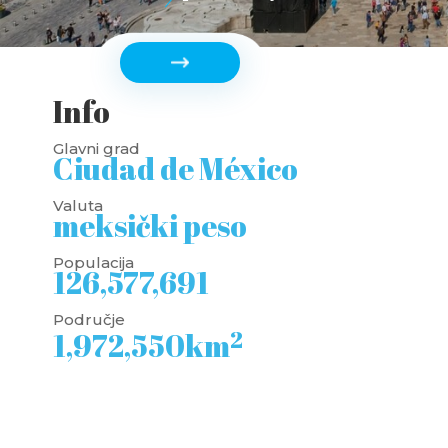
Info
Glavni grad
Ciudad de México
Valuta
meksički peso
Populacija
126,577,691
Područje
2
1,972,550km