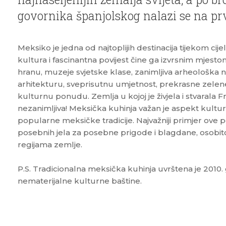
govornika španjolskog nalazi se na p
Meksiko je jedna od najtoplijih destinacija tijekom ci
kultura i fascinantna povijest čine ga izvrsnim mjest
hranu, muzeje svjetske klase, zanimljiva arheološka na
arhitekturu, sveprisutnu umjetnost, prekrasne zelene
kulturnu ponudu. Zemlja u kojoj je živjela i stvarala 
nezanimljiva! Meksička kuhinja važan je aspekt kultur
popularne meksičke tradicije. Najvažniji primjer ove p
posebnih jela za posebne prigode i blagdane, osobito
regijama zemlje.
P.S. Tradicionalna meksička kuhinja uvrštena je 201
nematerijalne kulturne baštine.