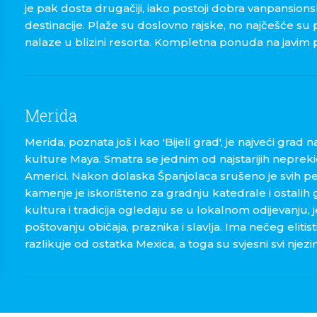
je pak dosta drugačiji, iako postoji dobra vanpansio
destinacije. Plaže su doslovno rajske, no najčešće su 
nalaze u blizini resorta. Kompletna ponuda na javim pl
Merida
Merida, poznata još i kao 'Bijeli grad', je najveći grad
kulture Maya. Smatra se jednim od najstarijih neprek
Americi. Nakon dolaska Španjolaca srušeno je svih pe
kamenje je iskorišteno za gradnju katedrale i ostalih
kultura i tradicija ogledaju se u lokalnom odijevanju, je
poštovanju običaja, praznika i slavlja. Ima nečeg eliti
razlikuje od ostatka Mexica, a toga su svjesni svi njezin