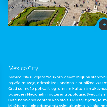
Mexico City
Mexico City u kojem živi skoro devet milijuna stanovnik
najviše muzeja, odmah iza Londona, s približno 200 mu
Grad se može pohvaliti ogromnim kulturnim aktivnosti
posjećeni Nacionalni muzej antropologije, Sveučiliš
i više neobičnih centara kao što su Muzej svjetla, Muz
izložbama koje odgovaraju svim ukusima. Nikako ne 