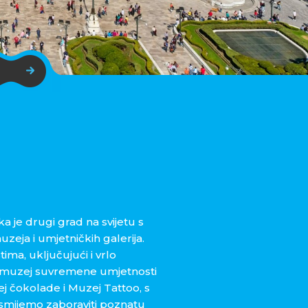
a je drugi grad na svijetu s
zeja i umjetničkih galerija.
ma, uključujući i vrlo
ni muzej suvremene umjetnosti
ej čokolade i Muzej Tattoo, s
smijemo zaboraviti poznatu