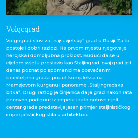
Volgograd
Volgograd slovi za „najsovjetskiji” grad u Rusiji. Za to
postoje i dobri razlozi. Na prvom mjestu njegova je
herojska i domoljubna prošlost. Budući da se u
cijelom svijetu proslavio kao Staljingrad, ovaj grad je i
danas poznat po spomenicima posvećenim
braniteljima grada, poput kompleksa na
Mamajevom kurganu i panorame „Staljingradska
bitka”. Drugi razlog je činjenica da je grad nakon rata
ponovno podignut iz pepela i zato gotovo cijeli
centar grada predstavlja jasan primjer staljinističkog
imperijalističkog stila u arhitekturi.