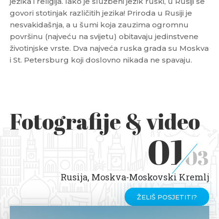
jezika i religija. Iako je službeni jezik ruski, u Rusiji se
govori stotinjak različitih jezika! Priroda u Rusiji je
nesvakidašnja, a u šumi koja zauzima ogromnu
površinu (najveću na svijetu) obitavaju jedinstvene
životinjske vrste. Dva najveća ruska grada su Moskva
i St. Petersburg koji doslovno nikada ne spavaju.
Fotografije & video
01
03
Rusija, Moskva-Moskovski Kremlj
ŽELIŠ POSJETITI?