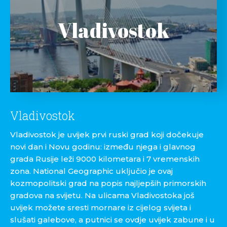
Vladivostok
Vladivostok
Vladivostok je uvijek prvi ruski grad koji dočekuje
novi dan i Novu godinu: između njega i glavnog
grada Rusije leži 9000 kilometara i 7 vremenskih
zona. National Geographic uključio je ovaj
kozmopolitski grad na popis najljepših primorskih
gradova na svijetu. Na ulicama Vladivostoka još
uvijek možete sresti mornare iz cijelog svijeta i
slušati galebove, a putnici se ovdje uvijek zabune i u