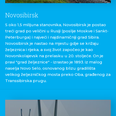
Novosibirsk
S oko 1,5 milijuna stanovnika, Novosibirsk je postao
treći grad po veličini u Rusiji (poslije Moskve i Sankt-
Peterburga) i najveći i najdinamičniji grad Sibira.
Novosibirsk je nastao na mjestu gdje se križaju
željeznica i rijeka, a svoj život započeo je kao
Novonikolajevsk na prelasku u 20. stoljeće. On je
pravi "grad željeznice" - izrastao je 1893. iz malog
naselja Novo Selo, osnovanog blizu gradilišta
velikog željezničkog mosta preko Oba, građenog za
Transsibirska prugu.