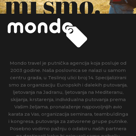
mi smo.
Mondo travel je putnička agencija koja posluje od
2003 godine. Naša poslovnica se nalazi u samom
centru grada, u Teslinoj ulici broj 14. Specijalizirani
smo za organizaciju Europskih i dalekih putovanja,
ljetovanja na Jadranu, ljetovanja na Mediteranu,
skijanja, krstarenja, individualna putovanja prema
Vašim željama, pronalaženje najpovoljnijih avio
karata za Vas, organizacija seminara, teambuldinga
i kongresa, putovanja za zatvorene grupe putnike.
Posebno vodimo pažnju o odabiru naših partnera
na destinaciji kako bi osigurali samo najbolju