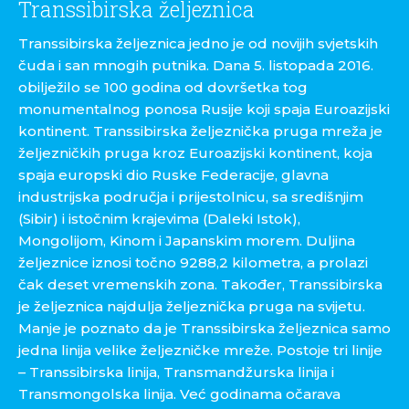
Transsibirska željeznica
Transsibirska željeznica jedno je od novijih svjetskih
čuda i san mnogih putnika. Dana 5. listopada 2016.
obilježilo se 100 godina od dovršetka tog
monumentalnog ponosa Rusije koji spaja Euroazijski
kontinent. Transsibirska željeznička pruga mreža je
željezničkih pruga kroz Euroazijski kontinent, koja
spaja europski dio Ruske Federacije, glavna
industrijska područja i prijestolnicu, sa središnjim
(Sibir) i istočnim krajevima (Daleki Istok),
Mongolijom, Kinom i Japanskim morem. Duljina
željeznice iznosi točno 9288,2 kilometra, a prolazi
čak deset vremenskih zona. Također, Transsibirska
je željeznica najdulja željeznička pruga na svijetu.
Manje je poznato da je Transsibirska željeznica samo
jedna linija velike željezničke mreže. Postoje tri linije
– Transsibirska linija, Transmandžurska linija i
Transmongolska linija. Već godinama očarava