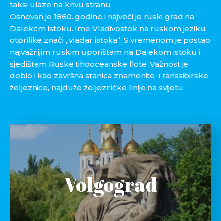
taksi ulaze na krivu stranu.
Osnovan je 1860. godine i najveći je ruski grad na
Dalekom istoku. Ime Vladivostok na ruskom jeziku
otprilike znači „vladar istoka“. S vremenom je postao
najvažnijim ruskim uporištem na Dalekom istoku i
sjedištem Ruske tihooceanske flote. Važnost je
dobio i kao završna stanica znamenite Transsibirske
željeznice, najduže željezničke linije na svijetu.
Volgograd