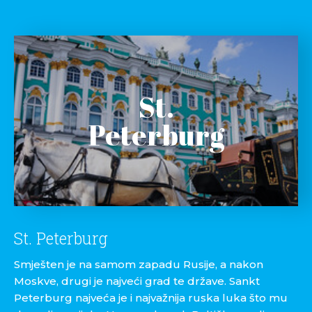
St.
Peterburg
St. Peterburg
Smješten je na samom zapadu Rusije, a nakon
Moskve, drugi je najveći grad te države. Sankt
Peterburg najveća je i najvažnija ruska luka što mu