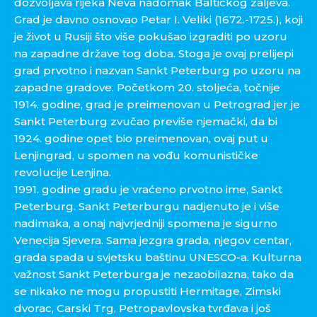
dozvoljava rijeka Neva nadomak Baltičkog zaljeva.
Grad je davno osnovao Petar I. Veliki (1672.-1725.), koji
je život u Rusiji što više pokušao izgraditi po uzoru
na zapadne države tog doba. Stoga je ovaj prelijepi
grad prvotno i nazvan Sankt Peterburg po uzoru na
zapadne gradove. Početkom 20. stoljeća, točnije
1914. godine, grad je preimenovan u Petrograd jer je
Sankt Peterburg zvučao previše njemački, da bi
1924. godine opet bio preimenovan, ovaj put u
Lenjingrad, u spomen na vođu komunističke
revolucije Lenjina.
1991. godine gradu je vraćeno prvotno ime, Sankt
Peterburg. Sankt Peterburgu nadjenuto je i više
nadimaka, a onaj najvrjedniji spomena je sigurno
Venecija Sjevera. Sama jezgra grada, njegov centar,
grada spada u svjetsku baštinu UNESCO-a. Kulturna
važnost Sankt Peterburga je nezaobilazna, tako da
se nikako ne mogu propustiti Hermitage, Zimski
dvorac, Carski Trg, Petropavlovska tvrđava i još