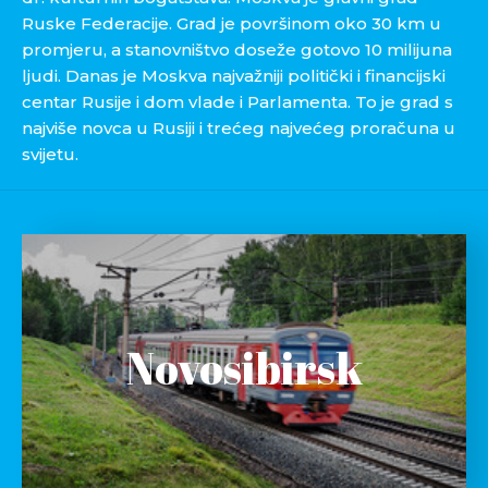
Ruske Federacije. Grad je površinom oko 30 km u
promjeru, a stanovništvo doseže gotovo 10 milijuna
ljudi. Danas je Moskva najvažniji politički i financijski
centar Rusije i dom vlade i Parlamenta. To je grad s
najviše novca u Rusiji i trećeg najvećeg proračuna u
svijetu.
Novosibirsk