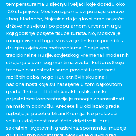
temperaturama u siječnju i veljači koje dosežu oko
-20 stupnjeva. Moskvu sigurno svi poznaju upravo
zbog hladnoće, činjenice da je glavni grad najveće
države na svijetu i po popularnom Crvenom trgu
koji godišnje posjete tisuće turista. No, Moskva je
mnogo više od toga. Moskvu je teško usporediti s
drugim svjetskim metropolama. Ona je spoj
tradicionalne Rusije, sovjetskog vremena i modernih
strujanja u svim segmentima života i kulture. Svoje
tragove nisu ostavile samo povijest i umjetnost
različitih doba, nego i 120 etničkih skupina i
nacionalnosti koje su naseljene u tom bajkovitom
gradu. Jedna od bitnih karakteristika ruske
prijestolnice koncentracija je mnogih znamenitosti
na malom području. Krećete li u obilazak grada,
najbolje je početi u blizini Kremlja. Ne prelazeći
veliku udaljenost moći ćete vidjeti velik broj
sakralnih i svjetovnih građevina, spomenika, muzeja i
dr. kulturnih bogatstava. Moskva je glavni grad