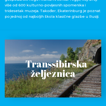
više od 600 kulturno-povijesnih spomenika i
tridesetak muzeja. Također, Ekaterinburg je poznat
po jednoj od najboljih škola klasične glazbe u Rusiji.
Transsibirska
željeznica