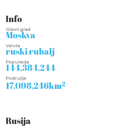
Info
Glavni grad
Moskva
Valuta
ruski rubalj
Populacija
144,384,244
Područje
2
17,098,246km
Rusija