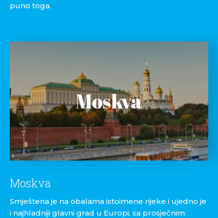
puno toga.
Moskva
Moskva
Smještena je na obalama istoimene rijeke i ujedno je
i najhladniji glavni grad u Europi, sa prosječnim