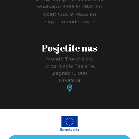
whatsapp: +385 91 4832 141
viber: +385 91 4832 141
skype: mondo.travel
Posjetite nas
Mondo Travel d.o.o
Ulica Nikole Tesle 14,
Zagreb 10 000
Hrvatska