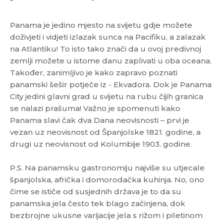
Panama je jedino mjesto na svijetu gdje možete
doživjeti i vidjeti izlazak sunca na Pacifiku, a zalazak
na Atlantiku! To isto tako znači da u ovoj predivnoj
zemlji možete u istome danu zaplivati u oba oceana.
Također, zanimljivo je kako zapravo poznati
panamski šešir potječe iz - Ekvadora. Dok je Panama
City jedini glavni grad u svijetu na rubu čijih granica
se nalazi prašuma! Važno je spomenuti kako
Panama slavi čak dva Dana neovisnosti – prvi je
vezan uz neovisnost od Španjolske 1821. godine, a
drugi uz neovisnost od Kolumbije 1903. godine.
P.S. Na panamsku gastronomiju najviše su utjecale
španjolska, afrička i domorodačka kuhinja. No, ono
čime se ističe od susjednih država je to da su
panamska jela često tek blago začinjena, dok
bezbrojne ukusne varijacije jela s rižom i piletinom