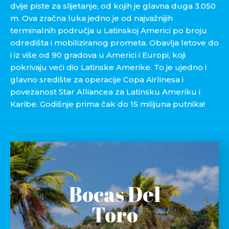
dvije piste za slijetanje, od kojih je glavna duga 3.050
m. Ova zračna luka jedno je od najvažnijih
terminalnih područja u Latinskoj Americi po broju
odredišta i mobiliziranog prometa. Obavlja letove do
i iz više od 90 gradova u Americi i Europi, koji
pokrivaju veći dio Latinske Amerike. To je ujedno i
glavno središte za operacije Copa Airlinesa i
povezanost Star Alliancea za Latinsku Ameriku i
Karibe. Godišnje prima čak do 15 milijuna putnika!
Bocas Del
Toro