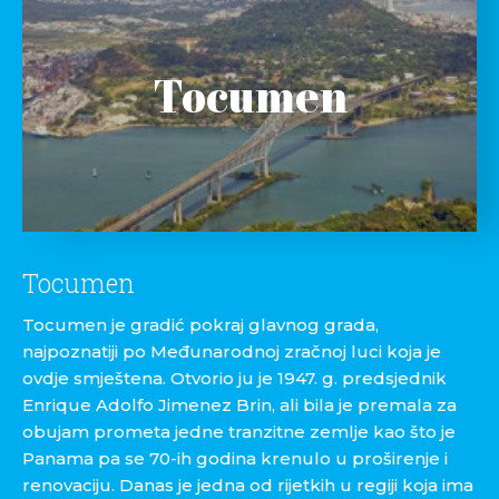
Tocumen
Tocumen
Tocumen je gradić pokraj glavnog grada,
najpoznatiji po Međunarodnoj zračnoj luci koja je
ovdje smještena. Otvorio ju je 1947. g. predsjednik
Enrique Adolfo Jimenez Brin, ali bila je premala za
obujam prometa jedne tranzitne zemlje kao što je
Panama pa se 70-ih godina krenulo u proširenje i
renovaciju. Danas je jedna od rijetkih u regiji koja ima