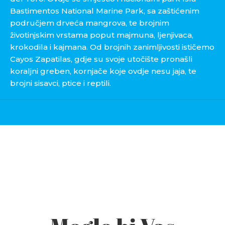
Bastimentos National Marine Park, sa zaštićenim
područjem drveća mangrova, te brojnim
životinjskim vrstama poput majmuna, ljenjivaca,
krokodila i kajmana. Od brojnih zanimljivosti ističemo
Cayos Zapatilas, gdje su svoje utočište pronašli
koraljni greben, kornjače koje ovdje nesu jaja, te
brojni sisavci, ptice i reptili.