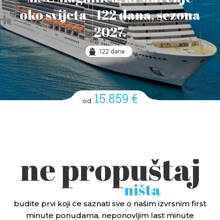
oko svijeta - 122 dana, sezona
2027.
122 dana
15.859 €
od
ne propuštaj
ništa
budite prvi koji će saznati sve o našim izvrsnim first
minute ponudama, neponovljim last minute