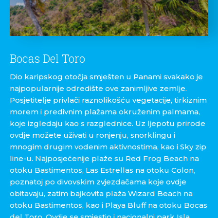
Bocas Del Toro
Dio karipskog otočja smješten u Panami svakako je
najpopularnije odredište ove zanimljive zemlje.
Posjetitelje privlači raznolikošću vegetacije, tirkiznim
morem i predivnim plažama okruženim palmama,
koje izgledaju kao s razglednice. Uz ljepotu prirode
ovdje možete uživati u ronjenju, snorklingu i
mnogim drugim vodenim aktivnostima, kao i Sky zip
line-u. Najposjećenije plaže su Red Frog Beach na
otoku Bastimentos, Las Estrellas na otoku Colon,
poznatoj po divovskim zvjezdačama koje ovdje
obitavaju, zatim bajkovita plaža Wizard Beach na
otoku Bastimentos, kao i Playa Bluff na otoku Bocas
del Toro. Ovdje se smjestio i nacionalni park Isla