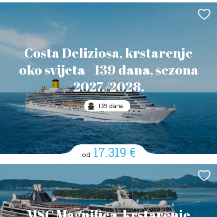
Costa Deliziosa, krstarenje
oko svijeta - 139 dana, sezona
2027./2028.
139 dana
17.319 €
od
MSC Magnifica, krstarenje