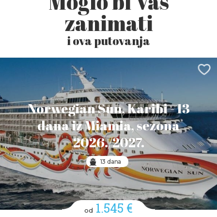
Moglo bi Vas
zanimati
i ova putovanja
Norwegian Sun, Karibi - 13
dana iz Miamia, sezona
2026./2027.
13 dana
1.545 €
od