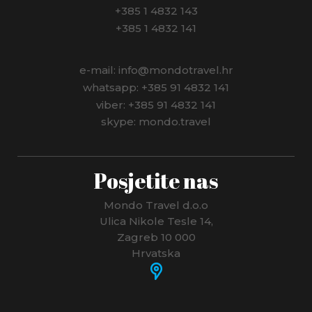
+385 1 4832 143
+385 1 4832 141
e-mail: info@mondotravel.hr
whatsapp: +385 91 4832 141
viber: +385 91 4832 141
skype: mondo.travel
Posjetite nas
Mondo Travel d.o.o
Ulica Nikole Tesle 14,
Zagreb 10 000
Hrvatska