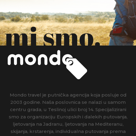
mi smo.
Mondo travel je putnička agencija koja posluje od
2003 godine. Naša poslovnica se nalazi u samom
centru grada, u Teslinoj ulici broj 14. Specijalizirani
smo za organizaciju Europskih i dalekih putovanja,
ljetovanja na Jadranu, ljetovanja na Mediteranu,
skijanja, krstarenja, individualna putovanja prema