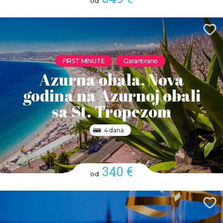
od
FIRST MINUTE
Garantirano
Azurna obala, Nova
godina na Azurnoj obali
sa St. Tropezom
4 dana
340 €
od