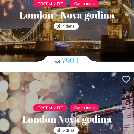
FIRST MINUTE
Garantirano
London - Nova godina
4 dana
790 €
od
FIRST MINUTE
Garantirano
London Nova godina
6 dana