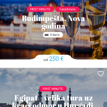
FIRST MINUTE
Garantirano
Budimpešta, Nova
godina
3 dana
250 €
od
FIRST MINUTE
Egipat - velika tura uz
kraći odmor u Hurgadi,