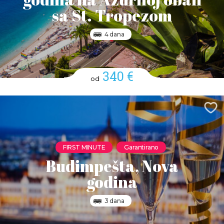
sa St. Tropezom
4 dana
340 €
od
FIRST MINUTE
Garantirano
Budimpešta, Nova
godina
3 dana