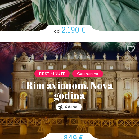
2.190 €
od
FIRST MINUTE
Garantirano
Rim avionom, Nova
godina
4 dana
849 €