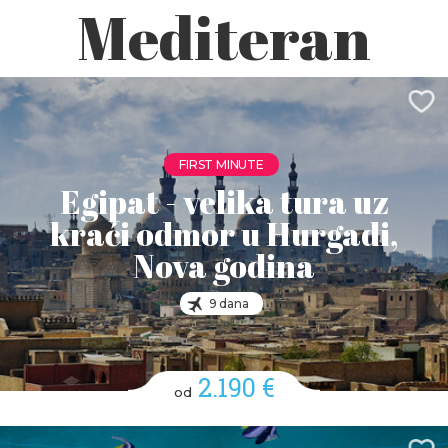
Mediteran
FIRST MINUTE
Egipat - velika tura uz
kraći odmor u Hurgadi,
Nova godina
9 dana
2.190 €
od