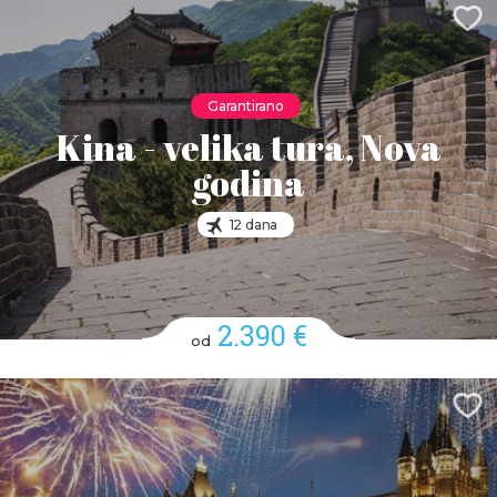
Garantirano
Kina - velika tura, Nova
godina
12 dana
2.390 €
od