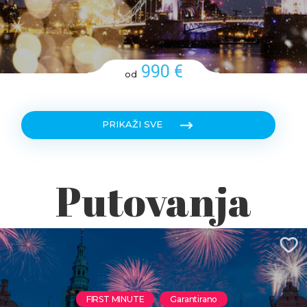
990 €
od
PRIKAŽI SVE
Putovanja
FIRST MINUTE
Garantirano