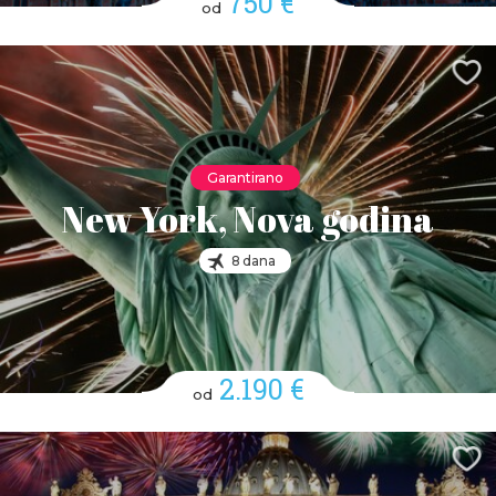
750 €
od
Garantirano
New York, Nova godina
8 dana
2.190 €
od