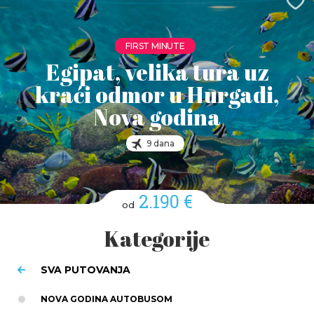
FIRST MINUTE
Egipat, velika tura uz
kraći odmor u Hurgadi,
Nova godina
9 dana
2.190 €
od
Kategorije
SVA PUTOVANJA
NOVA GODINA AUTOBUSOM