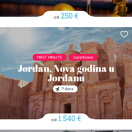
250 €
od
FIRST MINUTE
Garantirano
Jordan, Nova godina u
Jordanu
7 dana
1.540 €
od