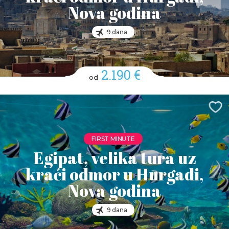
Nova godina
9 dana
2.190 €
od
FIRST MINUTE
Egipat, velika tura uz
kraći odmor u Hurgadi,
Nova godina
9 dana