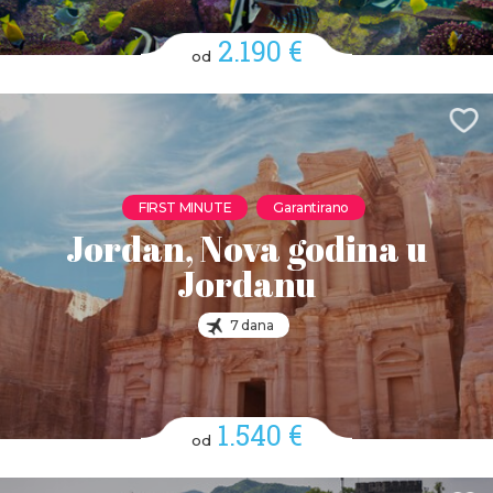
2.190 €
od
FIRST MINUTE
Garantirano
Jordan, Nova godina u
Jordanu
7 dana
1.540 €
od