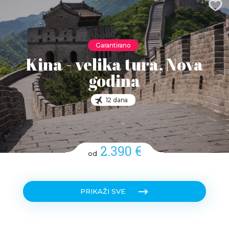
Garantirano
Kina - velika tura, Nova
godina
12 dana
2.390 €
od
PRIKAŽI SVE