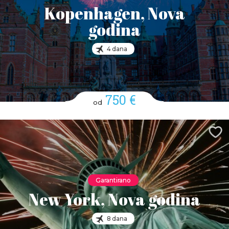
Kopenhagen, Nova
godina
4 dana
750 €
od
Garantirano
New York, Nova godina
8 dana