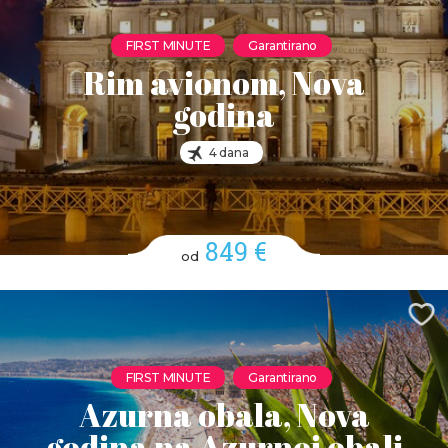
FIRST MINUTE
Garantirano
Rim avionom, Nova
godina
4 dana
849 €
od
FIRST MINUTE
Garantirano
Azurna obala, Nova
godina na Azurnoj obali