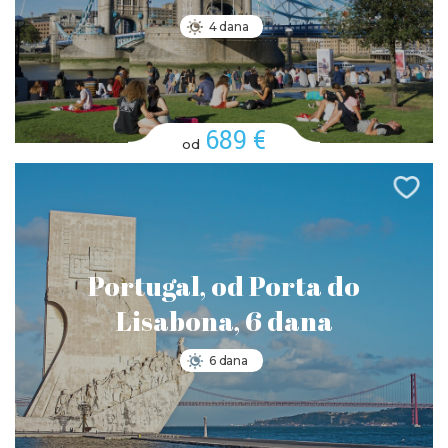
4 dana
689 €
od
Portugal, od Porta do
Lisabona, 6 dana
6 dana