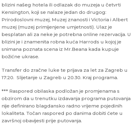
blizini našeg hotela ili odlazak do muzeja u četvrti
Kensington, koji se nalaze jedan do drugog:
Prirodoslovni muzej, Muzej znanosti i Victoria i Albert
muzej (muzej primijenjene umjetnosti). Ulaz je
besplatan ali za neke je potrebna online rezervacija. U
blizini je i znamenita robna kuća Harrods u kojoj je
snimana poznata scena iz Mr.Beana kada kupuje
božićne ukrase.
Transfer do zračne luke te prijava za let za Zagreb u
17:20. Slijetanje u Zagreb u 20.30. Kraj programa.
*** Raspored obilaska podložan je promjenama s
obzirom da u trenutku izdavanja programa putovanja
nije definirano blagdansko radno vrijeme pojedinih
lokaliteta. Točan raspored po danima dobiti ćete u
završnoj obavijesti prije putovanja.