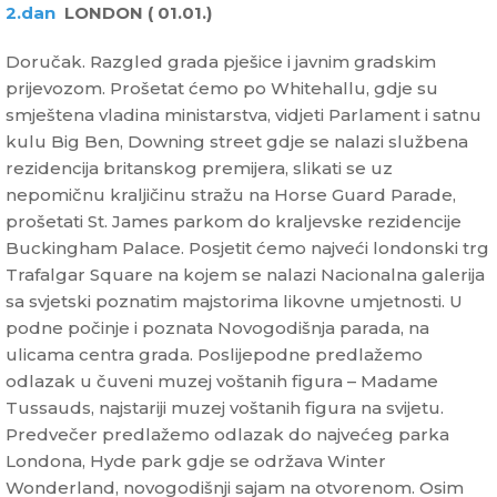
2.dan
LONDON ( 01.01.)
Doručak. Razgled grada pješice i javnim gradskim
prijevozom. Prošetat ćemo po Whitehallu, gdje su
smještena vladina ministarstva, vidjeti Parlament i satnu
kulu Big Ben, Downing street gdje se nalazi službena
rezidencija britanskog premijera, slikati se uz
nepomičnu kraljičinu stražu na Horse Guard Parade,
prošetati St. James parkom do kraljevske rezidencije
Buckingham Palace. Posjetit ćemo najveći londonski trg
Trafalgar Square na kojem se nalazi Nacionalna galerija
sa svjetski poznatim majstorima likovne umjetnosti. U
podne počinje i poznata Novogodišnja parada, na
ulicama centra grada. Poslijepodne predlažemo
odlazak u čuveni muzej voštanih figura – Madame
Tussauds, najstariji muzej voštanih figura na svijetu.
Predvečer predlažemo odlazak do najvećeg parka
Londona, Hyde park gdje se održava Winter
Wonderland, novogodišnji sajam na otvorenom. Osim