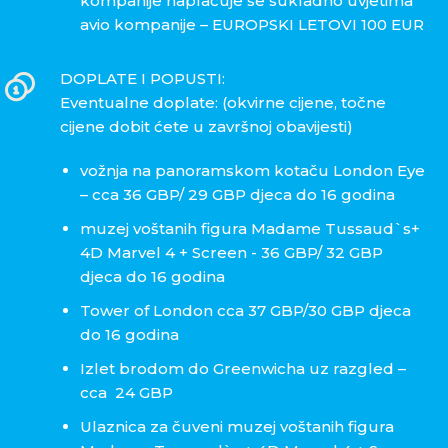
kompanije naplaćuje se sukladno uvjetima
avio kompanije – EUROPSKI LETOVI 100 EUR
DOPLATE I POPUSTI:
Eventualne doplate: (okvirne cijene, točne
cijene dobit ćete u završnoj obavijesti)
vožnja na panoramskom kotaču London Eye
– cca 36 GBP/ 29 GBP djeca do 16 godina
muzej voštanih figura Madame Tussaud`s+
4D Marvel 4 + Screen - 36 GBP/ 32 GBP
djeca do 16 godina
Tower of London cca 37 GBP/30 GBP djeca
do 16 godina
Izlet brodom do Greenwicha uz razgled –
cca 24 GBP
Ulaznica za čuveni muzej voštanih figura