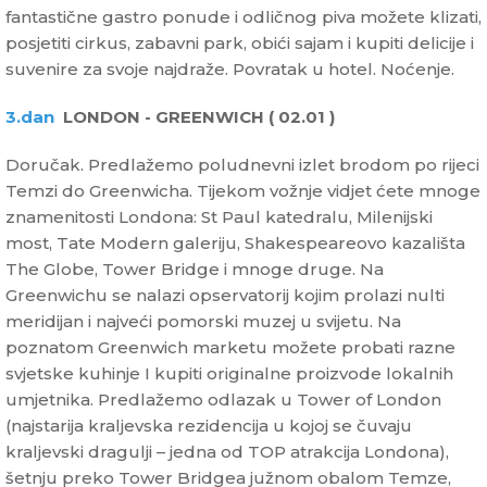
fantastične gastro ponude i odličnog piva možete klizati,
posjetiti cirkus, zabavni park, obići sajam i kupiti delicije i
suvenire za svoje najdraže. Povratak u hotel. Noćenje.
3.dan
LONDON - GREENWICH ( 02.01 )
Doručak. Predlažemo poludnevni izlet brodom po rijeci
Temzi do Greenwicha. Tijekom vožnje vidjet ćete mnoge
znamenitosti Londona: St Paul katedralu, Milenijski
most, Tate Modern galeriju, Shakespeareovo kazališta
The Globe, Tower Bridge i mnoge druge. Na
Greenwichu se nalazi opservatorij kojim prolazi nulti
meridijan i najveći pomorski muzej u svijetu. Na
poznatom Greenwich marketu možete probati razne
svjetske kuhinje I kupiti originalne proizvode lokalnih
umjetnika. Predlažemo odlazak u Tower of London
(najstarija kraljevska rezidencija u kojoj se čuvaju
kraljevski dragulji – jedna od TOP atrakcija Londona),
šetnju preko Tower Bridgea južnom obalom Temze,