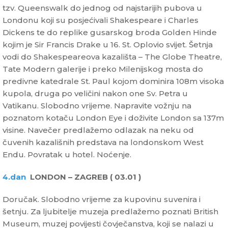
tzv. Queenswalk do jednog od najstarijih pubova u
Londonu koji su posjećivali Shakespeare i Charles
Dickens te do replike gusarskog broda Golden Hinde
kojim je Sir Francis Drake u 16. St. Oplovio svijet. Šetnja
vodi do Shakespeareova kazališta – The Globe Theatre,
Tate Modern galerije i preko Milenijskog mosta do
predivne katedrale St. Paul kojom dominira 108m visoka
kupola, druga po veličini nakon one Sv. Petra u
Vatikanu. Slobodno vrijeme. Napravite vožnju na
poznatom kotaču London Eye i doživite London sa 137m
visine. Navečer predlažemo odlazak na neku od
čuvenih kazališnih predstava na londonskom West
Endu. Povratak u hotel. Noćenje.
4.dan
LONDON – ZAGREB ( 03.01 )
Doručak. Slobodno vrijeme za kupovinu suvenira i
šetnju. Za ljubitelje muzeja predlažemo poznati British
Museum, muzej povijesti čovječanstva, koji se nalazi u