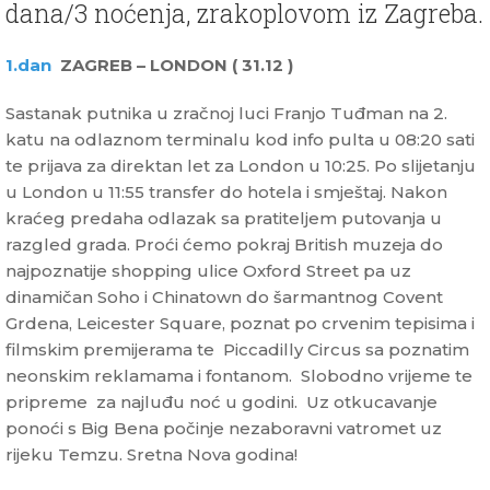
dana/3 noćenja, zrakoplovom iz Zagreba.
1.dan
ZAGREB – LONDON ( 31.12 )
Sastanak putnika u zračnoj luci Franjo Tuđman na 2.
katu na odlaznom terminalu kod info pulta u 08:20 sati
te prijava za direktan let za London u 10:25. Po slijetanju
u London u 11:55 transfer do hotela i smještaj. Nakon
kraćeg predaha odlazak sa pratiteljem putovanja u
razgled grada. Proći ćemo pokraj British muzeja do
najpoznatije shopping ulice Oxford Street pa uz
dinamičan Soho i Chinatown do šarmantnog Covent
Grdena, Leicester Square, poznat po crvenim tepisima i
filmskim premijerama te Piccadilly Circus sa poznatim
neonskim reklamama i fontanom. Slobodno vrijeme te
pripreme za najluđu noć u godini. Uz otkucavanje
ponoći s Big Bena počinje nezaboravni vatromet uz
rijeku Temzu. Sretna Nova godina!