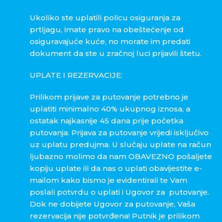
Ukoliko ste uplatili policu osiguranja za
prtljagu, imate pravo na obeštećenje od
osiguravajuće kuće, no morate im predati
dokument da ste u zračnoj luci prijavili štetu.
UPLATE I REZERVACIJE:
Prilikom prijave za putovanje potrebno je
uplatiti minimalno 40% ukupnog iznosa, a
ostatak najkasnije
45 dana
prije početka
putovanja. Prijava za putovanje vrijedi isključivo
uz uplatu predujma. U slučaju uplate na račun
ljubazno molimo da nam OBAVEZNO pošaljete
kopiju uplate ili da nas o uplati obavijestite e-
mailom kako bismo je evidentirali te Vam
poslali potvrdu o uplati i Ugovor za putovanje.
Dok ne dobijete Ugovor za putovanje, Vaša
rezervacija nije potvrđena! Putnik je prilikom