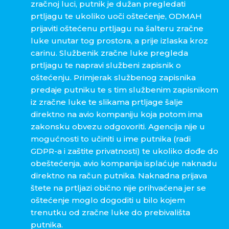
zračnoj luci, putnik je dužan pregledati
prtljagu te ukoliko uoči oštećenje, ODMAH
prijaviti oštećenu prtljagu na šalteru zračne
luke unutar tog prostora, a prije izlaska kroz
carinu. Službenik zračne luke pregleda
prtljagu te napravi službeni zapisnik o
oštećenju. Primjerak službenog zapisnika
predaje putniku te s tim službenim zapisnikom
iz zračne luke te slikama prtljage šalje
direktno na avio kompaniju koja potom ima
zakonsku obvezu odgovoriti. Agencija nije u
mogućnosti to učiniti u ime putnika (radi
GDPR-a i zaštite privatnosti) te ukoliko dođe do
obeštećenja, avio kompanija isplaćuje naknadu
direktno na račun putnika. Naknadna prijava
štete na prtljazi obično nije prihvaćena jer se
oštećenje moglo dogoditi u bilo kojem
trenutku od zračne luke do prebivališta
putnika.