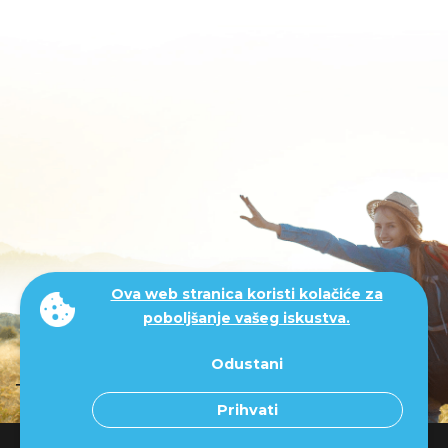
Ova web stranica koristi kolačiće za
poboljšanje vašeg iskustva.
mi smo.
Odustani
Prihvati