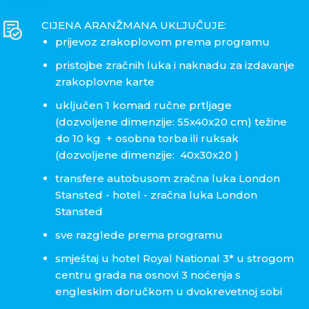
CIJENA ARANŽMANA UKLJUČUJE:
prijevoz zrakoplovom prema programu
pristojbe zračnih luka i naknadu za izdavanje
zrakoplovne karte
uključen 1 komad ručne prtljage
(dozvoljene dimenzije: 55x40x20 cm) težine
do 10 kg + osobna torba ili ruksak
(dozvoljene dimenzije: 40x30x20 )
transfere autobusom zračna luka London
Stansted - hotel - zračna luka London
Stansted
sve razglede prema programu
smještaj u hotel Royal National 3* u strogom
centru grada na osnovi 3 noćenja s
engleskim doručkom u dvokrevetnoj sobi