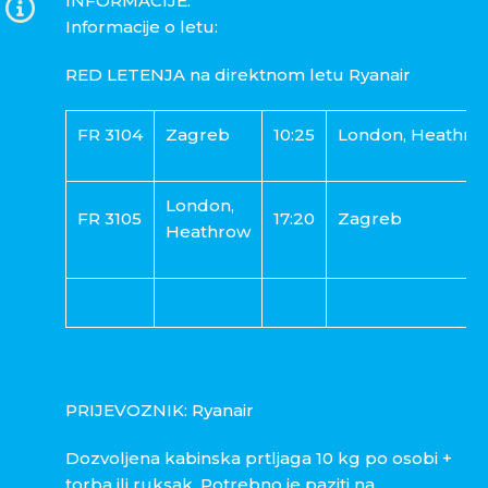
INFORMACIJE:
Informacije o letu:
RED LETENJA na direktnom letu Ryanair
FR 3104
Zagreb
10:25
London, Heathro
London,
FR 3105
17:20
Zagreb
Heathrow
PRIJEVOZNIK: Ryanair
Dozvoljena kabinska prtljaga 10 kg po osobi +
torba ili ruksak. Potrebno je paziti na