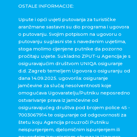
OSTALE INFORMACIJE:
Upute i opći uvjeti putovanja za turističke
aranžmane sastavni su dio programa i ugovora
o putovanju. Svojim potpisom na ugovoru o
putovanju suglasni ste s navedenim uvjetima,
stoga molimo cijenjene putnike da pozorno
pročitaju uvjete. Sukladno ZPUT-u Agencija je s
osiguravajućim društvom UNIQA osiguranje
d.d. Zagreb temeljem Ugovora o osiguranju od
dana 14.09.2025. ugovorila: osiguranje
jamčevine za slučaj nesolventnosti koje
omogućava Ugovaratelju/Putniku neposredno
ostvarivanje prava iz jamčevine od
osiguravajućeg društva pod brojem police 45 -
7003067914 te osiguranje od odgovornosti za
štetu koju Agencija prouzroči Putniku
neispunjenjem, djelomičnim ispunjenjem ili
neurednim ispunjenjem obveza iz Ugovora