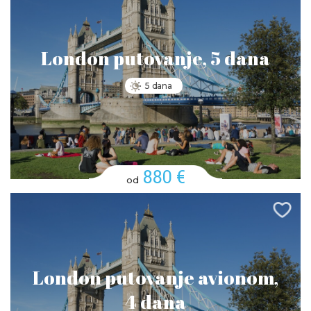
London putovanje, 5 dana
5 dana
880 €
od
London putovanje avionom,
4 dana