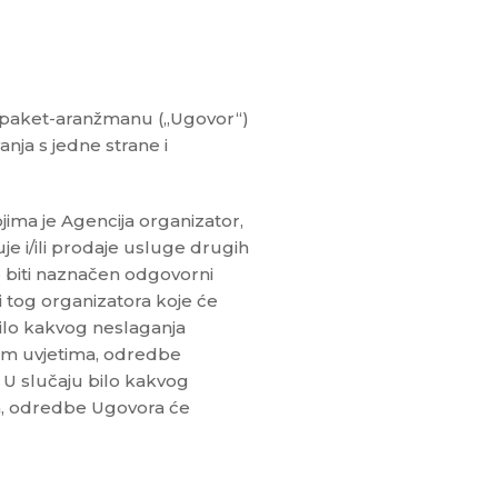
 u paket-aranžmanu („Ugovor“)
nja s jedne strane i
jima je Agencija organizator,
je i/ili prodaje usluge drugih
e biti naznačen odgovorni
ti tog organizatora koje će
bilo kakvog neslaganja
ćim uvjetima, odredbe
U slučaju bilo kakvog
, odredbe Ugovora će