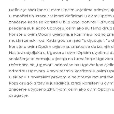
Definicije sadržane u ovim Općim uvjetima primjenjuju 
u množini tih izraza. Svi izrazi definirani u ovim Općim
značenje kada se koriste u bilo kojoj potvrdi ili drugoj i
predana sukladno Ugovoru, osim ako su tamo drugačije
koriste u ovim Općim uvjetima, a koji imaju rodno zn
muški i ženski rod. Kada god se riječi “uključuju”, “uklj
koriste u ovim Općim uvjetima, smatra se da iza njih sl
Naslovi odjeljaka u Ugovoru i ovim Općim uvjetima d
snalaženja te nemaju utjecaja na tumačenje Ugovora i
referenca na „Ugovor“ odnosi se na Ugovor kao cjelin
odredbu Ugovora. Pravni termini korišteni u ovim Op
u skladu s hrvatskim pravom, a ne prema razumijevanj
kojoj drugoj državi ili jurisdikciji. Izrazi korišteni u o
značenje utvrđeno ZPUT-om, osim ako ovim Općim uvj
drugačije.