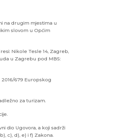
ni na drugim mjestima u
likim slovom u Općim
si: Nikole Tesle 14, Zagreb,
suda u Zagrebu pod MBS:
) 2016/679 Europskog
dležno za turizam.
ije.
dio Ugovora, a koji sadrži
, c), d), e) i f) Zakona.