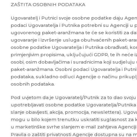
ZAŠTITA OSOBNIH PODATAKA
Ugovaratelj i Putnici svoje osobne podatke daju Agen
podaci Ugovaratelja i Putnika potrebni su Agenciji u 
ugovorenog paket-aranžmana te će se koristiti za dal
ugovaranje i izvršenje usluga obuhvaćenih paket-ar
osobne podatke Ugovaratelja i Putnika obrađivati, koris
primjenjivim propisima, uključujući GDPR, te ih neće izni
osobi, osim dobavljačima i suradnicima koji sudjeluju
paket-aranžmana. Osobni podaci Ugovaratelja i Putni
podataka, sukladno odluci Agencije o načinu prikuplj
osobnih podataka.
Pod uvjetom da je Ugovaratelj/Putnik za to dao svoju
upotrebljavati osobne podatke Ugovaratelja/Putnika 
slanje obavijesti, akcija, promocija, newslettera). Ugov
mogu u bilo kojem trenutku uskratiti suglasnost za 
u marketinške svrhe slanjem e-mail zahtjeva Agencij
Pravila o zaštiti privatnosti Agencije dostupna su na