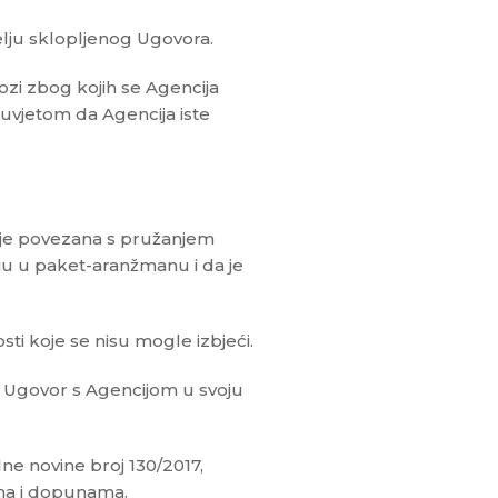
elju sklopljenog Ugovora.
ozi zbog kojih se Agencija
uvjetom da Agencija iste
nije povezana s pružanjem
 u paket-aranžmanu i da je
ti koje se nisu mogle izbjeći.
la Ugovor s Agencijom u svoju
 novine broj 130/2017,
ama i dopunama.