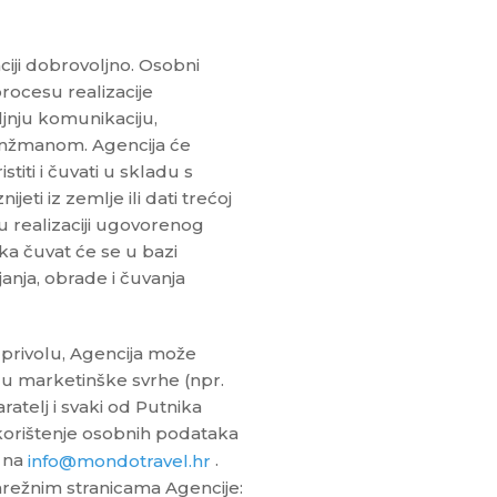
ciji dobrovoljno. Osobni
procesu realizacije
jnju komunikaciju,
anžmanom. Agencija će
titi i čuvati u skladu s
jeti iz zemlje ili dati trećoj
 u realizaciji ugovorenog
ka čuvat će se u bazi
anja, obrade i čuvanja
 privolu, Agencija može
u marketinške svrhe (npr.
aratelj i svaki od Putnika
korištenje osobnih podataka
i na
.
info@mondotravel.hr
 mrežnim stranicama Agencije: