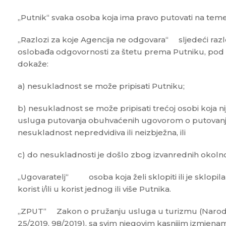
„Putnik“ svaka osoba koja ima pravo putovati na tem
„Razlozi za koje Agencija ne odgovara“ sljedeći razl
oslobađa odgovornosti za štetu prema Putniku, pod 
dokaže:
a) nesukladnost se može pripisati Putniku;
b) nesukladnost se može pripisati trećoj osobi koja 
usluga putovanja obuhvaćenih ugovorom o putovanju
nesukladnost nepredvidiva ili neizbježna, ili
c) do nesukladnosti je došlo zbog izvanrednih okolnos
„Ugovaratelj“ osoba koja želi sklopiti ili je sklopi
korist i/ili u korist jednog ili više Putnika.
„ZPUT“ Zakon o pružanju usluga u turizmu (Narodne
25/2019, 98/2019), sa svim njegovim kasnijim izmjen