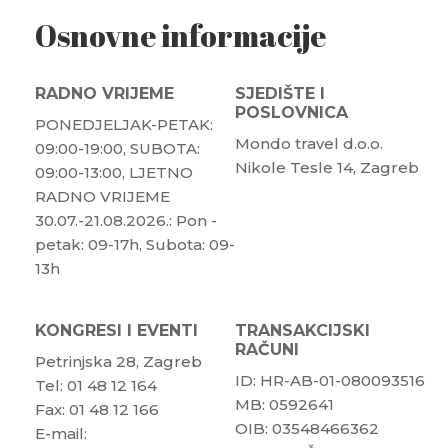
Osnovne informacije
RADNO VRIJEME
SJEDIŠTE I
POSLOVNICA
PONEDJELJAK-PETAK:
Mondo travel d.o.o.
09:00-19:00, SUBOTA:
Nikole Tesle 14, Zagreb
09:00-13:00, LJETNO
RADNO VRIJEME
30.07.-21.08.2026.: Pon -
petak: 09-17h, Subota: 09-
13h
KONGRESI I EVENTI
TRANSAKCIJSKI
RAČUNI
Petrinjska 28, Zagreb
ID: HR-AB-01-080093516
Tel: 01 48 12 164
MB: 0592641
Fax: 01 48 12 166
OIB: 03548466362
E-mail: