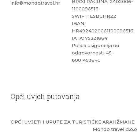
BROJ RAČUNA: 2402006-
info©mondotravel.hr
1100096516
SWIFT: ESBCHR22
IBAN:
HR4924020061100096516
IATA: 75321864
Polica osiguranja od
odgovornosti: 45 -
6001453640
Opći uvjeti putovanja
OPĆI UVJETI I UPUTE ZA TURIS
Mondo travel d.o.o