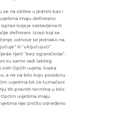
se na oblike u jednini kao i
 uvjetima imaju definirano
spravi koja je sastavljena ili
 definirani. Izrazi koji se
ačenje, odnose se jednako na
učuje” ili “uključujući”
ijede riječi “bez ograničenja”.
ani su samo radi lakšeg
 ovih Općih uvjeta. Svaka
u, a ne na bilo koju posebnu
ćim uvjetima bit će tumačeni
u tih pravnih termina u bilo
vim Općim uvjetima imaju
etima nije izričito određeno