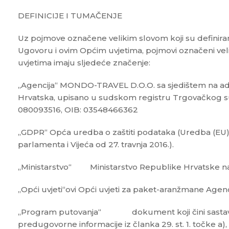
DEFINICIJE I TUMAČENJE
Uz pojmove označene velikim slovom koji su definira
Ugovoru i ovim Općim uvjetima, pojmovi označeni ve
uvjetima imaju sljedeće značenje:
„Agencija“ MONDO-TRAVEL D.O.O. sa sjedištem na adre
Hrvatska, upisano u sudskom registru Trgovačkog 
080093516, OIB: 03548466362
„GDPR“ Opća uredba o zaštiti podataka (Uredba (EU
parlamenta i Vijeća od 27. travnja 2016.).
„Ministarstvo“ Ministarstvo Republike Hrvatske na
„Opći uvjeti“ovi Opći uvjeti za paket-aranžmane Agenc
„Program putovanja“ dokument koji čini sastavni 
predugovorne informacije iz članka 29. st. 1. točke a), b)