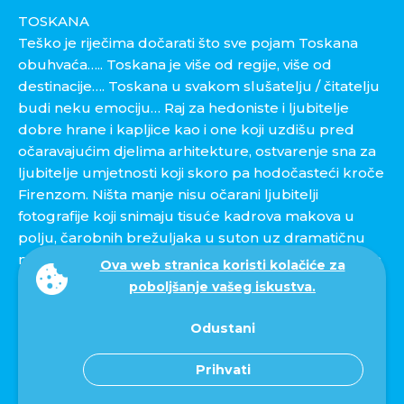
TOSKANA
Teško je riječima dočarati što sve pojam Toskana
obuhvaća….. Toskana je više od regije, više od
destinacije…. Toskana u svakom slušatelju / čitatelju
budi neku emociju… Raj za hedoniste i ljubitelje
dobre hrane i kapljice kao i one koji uzdišu pred
očaravajućim djelima arhitekture, ostvarenje sna za
ljubitelje umjetnosti koji skoro pa hodočasteći kroče
Firenzom. Ništa manje nisu očarani ljubitelji
fotografije koji snimaju tisuće kadrova makova u
polju, čarobnih brežuljaka u suton uz dramatičnu
notu koju daju čempresi….ljubitelji filma u potrazi za
Ova web stranica koristi kolačiće za
kulisama svojih omiljenih scena te oni kojima glazba
poboljšanje vašeg iskustva.
dodiruje nepca… pa će u ljetnim mjesecima u Teatro
di Silenzio užživati u jedinstvenoj atmosferi uz
Odustani
majstora nota Andreu Bocelllia.
Prihvati
U Toskani je renesansa prisutna na svakom koraku,