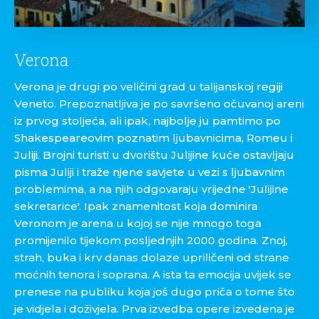
Verona
Verona je drugi po veličini grad u talijanskoj regiji
Veneto. Prepoznatljiva je po savršeno očuvanoj areni
iz prvog stoljeća, ali ipak, najbolje ju pamtimo po
Shakespeareovim poznatim ljubavnicima, Romeu i
Juliji. Brojni turisti u dvorištu Julijine kuće ostavljaju
pisma Juliji i traže njene savjete u vezi s ljubavnim
problemima, a na njih odgovaraju vrijedne 'Julijine
sekretarice'. Ipak znamenitost koja dominira
Veronom je arena u kojoj se nije mnogo toga
promijenilo tijekom posljednjih 2000 godina. Znoj,
strah, buka i krv danas dolaze upriličeni od strane
moćnih tenora i soprana. A ista ta emocija uvijek se
prenese na publiku koja još dugo priča o tome što
je vidjela i doživjela. Prva izvedba opere izvedena je