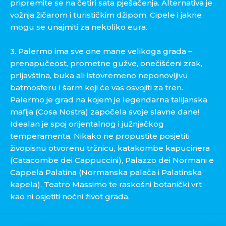
pripremite se na četiri sata pješačenja. Alternativa je
vožnja žičarom i turističkim džipom. Cipele i jakne
mogu se unajmiti za nekoliko eura.
3. Palermo ima sve one mane velikoga grada –
prenapučeost, prometne gužve, onečišćeni zrak,
prljavština, buka ali istovremeno neponovljivu
batmosferu i šarm koji će vas osvojiti za tren.
Palermo je grad na kojem je legendarna talijanska
mafija (Cosa Nostra) započela svoje slavne dane!
Idealan je spoj orijentalnog i južnjačkog
temperamenta. Nikako ne propustite posjetiti
živopisnu otvorenu tržnicu, katakombe kapucinera
(Catacombe dei Cappuccini), Palazzo dei Normani e
Cappela Palatina (Normanska palača i Palatinska
kapela), Teatro Massimo te raskošni botanički vrt
kao ni osjetiti noćni život grada.