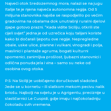
Najveći otok Sredozemnog mora, nalazi se na jugu
Italije te je njena najveća autonomna regija. Od 5
milijuna stanovnika najviše se raspodjelilo po većim
gradovima na obalama dok unutrašnji ruralni djelovi
zjape gotovo prazni. ”Kada vidite Siciliju, otkrili ste
cijeli svijet” jedna je od uzrečica koju talijani koriste
kako bi dočarali ljepotu ove regije. Nepregledne
obale, uske ulice, planine i vulkani, vinogradi i polja,
maslinici i plantaže agruma, bogati kulturni
spomenici, zanimljiva prošlost, ljubazni stanovnici i
odlična ponuda jela i vina – samo su neke od
osobina ovog otoka.
P.S: Na Siciliji je uobičajeno doručkovati sladoled.
Jede se u kornetu – ili slatkom mekom pecivu nalik
briošu. Najbolji na svijetu je u Agrigentu, preciznije u
slastičarnici Le Cuspidi, gdje imaju i najčokoladniju
čokoladu svih vremena.