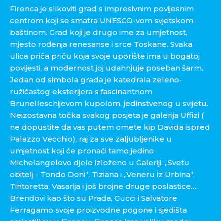
Firenca je slikoviti grad s impresivnim povijesnim
centrom koji se smatra UNESCO-vom svjetskom
baštinom. Grad koji je drugo ime za umjetnost,
mjesto rođenja renesanse i srce Toskane. Svaka
ulica priča priču koja svoje uporište ima u bogatoj
povijesti, a modernost joj udahnjuje poseban šarm.
Jedan od simbola grada je katedrala zeleno-
ružičastog eksterijera s fascinantnom
Brunelleschijevom kupolom, jedinstvenog u svijetu.
Neizostavna točka svakog posjeta je galerija Uffizi (
ne dopustite da vas putem omete kip Davida ispred
Palazzo Vecchio), raj za sve zaljubljenike u
umjetnost koji će pronaći tamo jedino
Michelangelovo djelo izloženo u Galeriji: „Svetu
obitelj - Tondo Doni“, Tiziana i „Veneru iz Urbina“,
Tintoretta, Vasarija i još brojne druge poslastice….
Brendovi kao što su Prada, Gucci i Salvatore
Ferragamo svoje proizvodne pogone i sjedišta