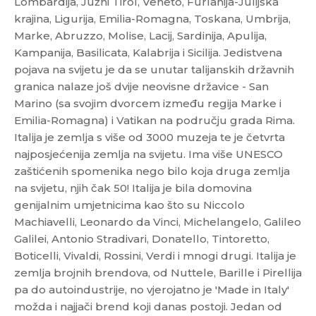
Lombardija, Južni Tirol, Veneto, Furlanija-Julijska
krajina, Ligurija, Emilia-Romagna, Toskana, Umbrija,
Marke, Abruzzo, Molise, Lacij, Sardinija, Apulija,
Kampanija, Basilicata, Kalabrija i Sicilija. Jedistvena
pojava na svijetu je da se unutar talijanskih državnih
granica nalaze još dvije neovisne državice - San
Marino (sa svojim dvorcem između regija Marke i
Emilia-Romagna) i Vatikan na području grada Rima.
Itаlijа je zemlja s više od 3000 muzeja te je četvrta
najposjećenija zemlja na svijetu. Ima više UNESCO
zaštićenih spomenika nego bilo koja druga zemlja
na svijetu, njih čak 50! Italija je bila domovina
genijalnim umjetnicima kao što su Niccolo
Machiavelli, Leonardo da Vinci, Michelangelo, Galileo
Galilei, Antonio Stradivari, Donatello, Tintoretto,
Boticelli, Vivaldi, Rossini, Verdi i mnogi drugi. Italija je
zemlja brojnih brendova, od Nuttele, Barille i Pirellija
pa do autoindustrije, no vjerojatno je 'Made in Italy'
možda i najjači brend koji danas postoji. Jedan od