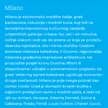
Milano
Milano je ekonomsko središte Italije, grad
bankarstva, industrije i modnih kuća, koji leži na
temeljima impresivnog kulturnog nasljeđa
umjetničkih galerija i crkava. No, već i 40-minutna
vožnja vlakom vodi vas do jezera uz koja se protežu
ribarska mjestašca, vile i mirna utočišta. Gradom
dominira milanska katedrala, Il Duomo, najpoznatija
milanska građevina impresivne arhitekture. Ne
propustite posjet krovu Duoma, liftom ili
stepenicama i uživajte u panoramskom pogledu na
grad. Veliki trg ispred katedrale ugošćuje koncerte i
druge svečanosti. Milano je prije svega poznat kao
centar mode. Grad je domaćin brojnih butika s
odjećom pristiglom ravno s modnih pista, a neki od
njih su Armani, Versace, Alberta Ferretti, Dolce &
Gabbana, Prada, Fendi, Louis Vuitton, Chanel, Gucci,