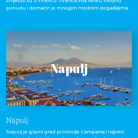
smjestili su u Firencu. Firenca ima veliku modnu
ponudu i domaćin je mnogim modnim događajima.
Napulj
Napulj
Napulj je glavni grad provincije Campania i najveći