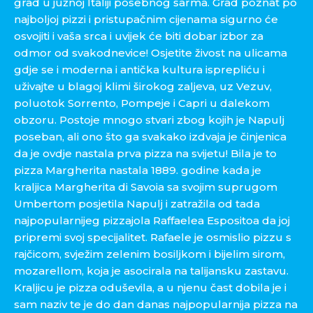
grad u južnoj Italiji posebnog šarma. Grad poznat po
najboljoj pizzi i pristupačnim cijenama sigurno će
osvojiti i vaša srca i uvijek će biti dobar izbor za
odmor od svakodnevice! Osjetite živost na ulicama
gdje se i moderna i antička kultura isprepliću i
uživajte u blagoj klimi širokog zaljeva, uz Vezuv,
poluotok Sorrento, Pompeje i Capri u dalekom
obzoru. Postoje mnogo stvari zbog kojih je Napulj
poseban, ali ono što ga svakako izdvaja je činjenica
da je ovdje nastala prva pizza na svijetu! Bila je to
pizza Margherita nastala 1889. godine kada je
kraljica Margherita di Savoia sa svojim suprugom
Umbertom posjetila Napulj i zatražila od tada
najpopularnijeg pizzajola Raffaelea Espositoa da joj
pripremi svoj specijalitet. Rafaele je osmislio pizzu s
rajčicom, svježim zelenim bosiljkom i bijelim sirom,
mozarellom, koja je asocirala na talijansku zastavu.
Kraljicu je pizza oduševila, a u njenu čast dobila je i
sam naziv te je do dan danas najpopularnija pizza na