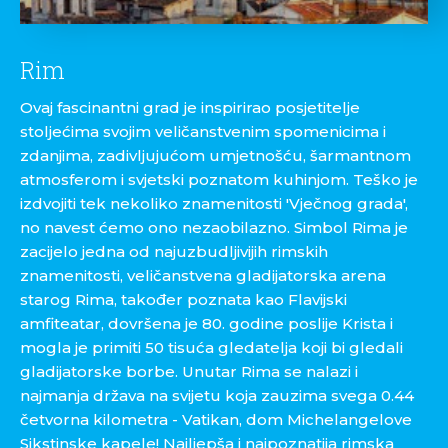
Rim
Ovaj fascinantni grad je inspirirao posjetitelje
stoljećima svojim veličanstvenim spomenicima i
zdanjima, zadivljujućom umjetnošću, šarmantnom
atmosferom i svjetski poznatom kuhinjom. Teško je
izdvojiti tek nekoliko znamenitosti 'Vječnog grada',
no navest ćemo ono nezaobilazno. Simbol Rima je
zacijelo jedna od najuzbudljivijih rimskih
znamenitosti, veličanstvena gladijatorska arena
starog Rima, također poznata kao Flavijski
amfiteatar, dovršena je 80. godine poslije Krista i
mogla je primiti 50 tisuća gledatelja koji bi gledali
gladijatorske borbe. Unutar Rima se nalazi i
najmanja država na svijetu koja zauzima svega 0.44
četvorna kilometra - Vatikan, dom Michelangelove
Sikstinske kapele! Najljepša i najpoznatija rimska