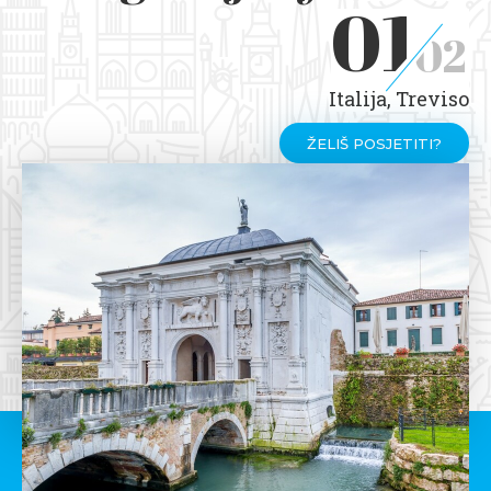
01
02
Italija, Treviso
ŽELIŠ POSJETITI?