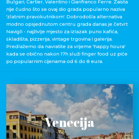
Bulgari, Cartier, Valentino i Gianfranco Ferre. Zaista
nije čudno što se ovaj dio grada popularno naziva
'zlatnim pravokutnikom'. Dobrodošla alternativa
modno opsjednutom centru grada danas je četvrt
Navigli - najživlje mjesto za izlazak puno kafića,
skladišta, pizzerija, vintage trgovina i galerija.
Predlažemo da navratite za vrijeme 'happy houra'
kada se obično nakon 17h služi finger food uz piće
po popularnim cijenama od 6 do 8 eura.
Venecija