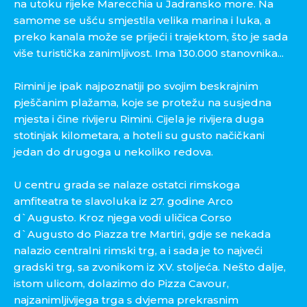
na utoku rijeke Marecchia u Jadransko more. Na
samome se ušću smjestila velika marina i luka, a
preko kanala može se prijeći i trajektom, što je sada
više turistička zanimljivost. Ima 130.000 stanovnika...
Rimini je ipak najpoznatiji po svojim beskrajnim
pješčanim plažama, koje se protežu na susjedna
mjesta i čine rivijeru Rimini. Cijela je rivijera duga
stotinjak kilometara, a hoteli su gusto načičkani
jedan do drugoga u nekoliko redova.
U centru grada se nalaze ostatci rimskoga
amfiteatra te slavoluka iz 27. godine Arco
d`Augusto. Kroz njega vodi uličica Corso
d`Augusto do Piazza tre Martiri, gdje se nekada
nalazio centralni rimski trg, a i sada je to najveći
gradski trg, sa zvonikom iz XV. stoljeća. Nešto dalje,
istom ulicom, dolazimo do Pizza Cavour,
najzanimljivijega trga s dvjema prekrasnim