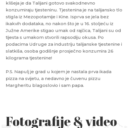
klišeja je da Talijani gotovo svakodnevno
konzumiraju tjesteninu. Tjestenina je na talijansko tlo
stigla iz Mezopotamije i Kine. Isprva se jela bez
ikakvih dodataka, no nakon što je u 16. stoljeću iz
Južne Amerike stigao umak od rajčica, Talijani su od
tijesta s umakom stvorili rapsodiju okusa. Po
podacima Udruge za industriju talijanske tjestenine i
slatkiša, osoba godišnje prosječno konzumira 26
kilograma tjestenine!
P.S. Napulj je grad u kojem je nastala prva ikada
pizza na svijetu, a nedavno je čuvenu pizzu
Margheritu blagoslovio i sam papa.
Fotografije & video