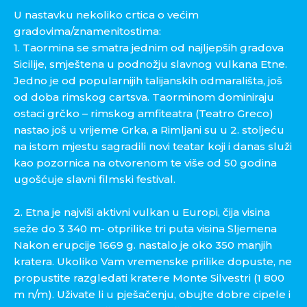
U nastavku nekoliko crtica o većim
gradovima/znamenitostima:
1. Taormina se smatra jednim od najljepših gradova
Sicilije, smještena u podnožju slavnog vulkana Etne.
Jedno je od popularnijih talijanskih odmarališta, još
od doba rimskog cartsva. Taorminom dominiraju
ostaci grčko – rimskog amfiteatra (Teatro Greco)
nastao još u vrijeme Grka, a Rimljani su u 2. stoljeću
na istom mjestu sagradili novi teatar koji i danas služi
kao pozornica na otvorenom te više od 50 godina
ugošćuje slavni filmski festival.
2. Etna je najviši aktivni vulkan u Europi, čija visina
seže do 3 340 m- otprilike tri puta visina Sljemena
Nakon erupcije 1669 g. nastalo je oko 350 manjih
kratera. Ukoliko Vam vremenske prilike dopuste, ne
propustite razgledati kratere Monte Silvestri (1 800
m n/m). Uživate li u pješačenju, obujte dobre cipele i