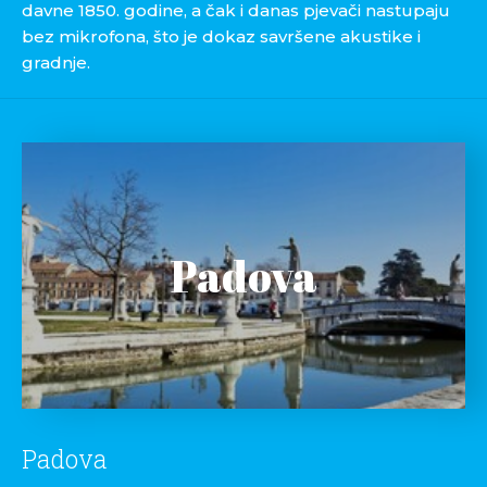
davne 1850. godine, a čak i danas pjevači nastupaju
bez mikrofona, što je dokaz savršene akustike i
gradnje.
Padova
Padova