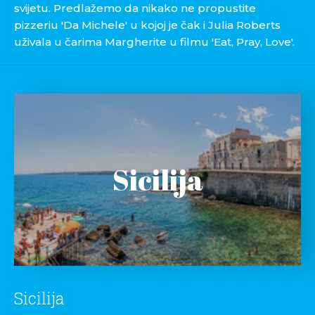
svijetu. Predlažemo da nikako ne propustite
pizzeriu 'Da Michele' u kojoj je čak i Julia Roberts
uživala u čarima Margherite u filmu 'Eat, Pray, Love'.
Sicilija
Sicilija