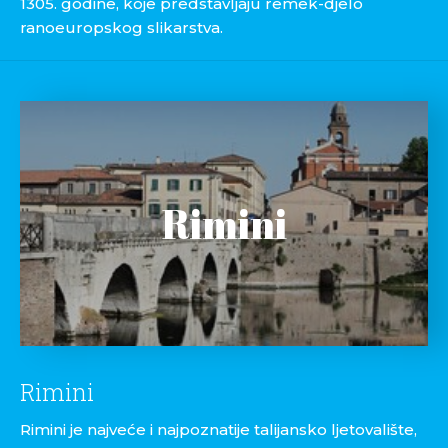
1305. godine, koje predstavljaju remek-djelo
ranoeuropskog slikarstva.
Rimini
Rimini
Rimini je najveće i najpoznatije talijansko ljetovalište,