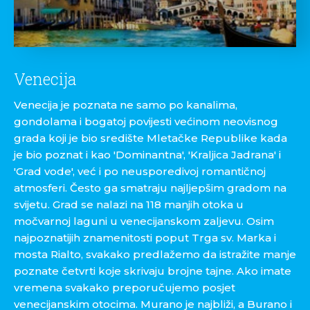
Venecija
Venecija je poznata ne samo po kanalima,
gondolama i bogatoj povijesti većinom neovisnog
grada koji je bio središte Mletačke Republike kada
je bio poznat i kao 'Dominantna', 'Kraljica Jadrana' i
'Grad vode', već i po neusporedivoj romantičnoj
atmosferi. Često ga smatraju najljepšim gradom na
svijetu. Grad se nalazi na 118 manjih otoka u
močvarnoj laguni u venecijanskom zaljevu. Osim
najpoznatijih znamenitosti poput Trga sv. Marka i
mosta Rialto, svakako predlažemo da istražite manje
poznate četvrti koje skrivaju brojne tajne. Ako imate
vremena svakako preporučujemo posjet
venecijanskim otocima. Murano je najbliži, a Burano i