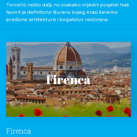
Torcello nešto dalji, no svakako vrijedni posjete! Naš
favorit je definitivno Burano kojeg krasi šarenilo
predivne arhitekture i bogatstvo restorana.
Firenca
Firenca