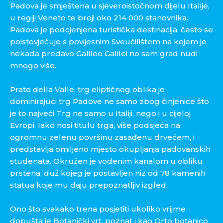
Padova je smještena u sjeveroistočnom dijelu Italije,
u regiji Veneto te broji oko 214 000 stanovnika.
Padova je podcjenjena turistička destinacija, često se
poistovjećuje s povijesnim Sveučilištem na kojem je
nekada predavo Galileo Galilei no sam grad nudi
mnogo više.
Prato della Valle, trg eliptičnog oblika je
dominirajući trg Padove ne samo zbog činjenice što
je to najveći Trg ne samo u Italiji, nego i u cijeloj
Evropi. Iako nosi titulu trga, više podsjeća na
ogromnu zelenu površinu zasađenu drvećem, i
predstavlja omiljeno mjesto okupljanja padovanskih
studenata. Okružen je vodenim kanalom u obliku
prstena, duž kojeg je postavljen niz od 78 kamenih
statua koje mu daju prepoznatljiv izgled.
Ono što svakako trena posjetiti ukoliko vrijme
dopušta je Botanički vrt, poznat i kao Orto botanico