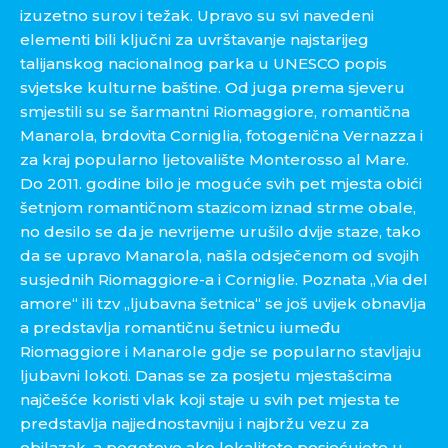
izuzetno surov i težak. Upravo su svi navedeni
elementi bili ključni za uvrštavanje najstarijeg
talijanskog nacionalnog parka u UNESCO popis
svjetske kulturne baštine. Od juga prema sjeveru
smjestili su se šarmantni Riomaggiore, romantična
Manarola, brdovita Corniglia, fotogenična Vernazza i
za kraj popularno ljetovalište Monterosso al Mare.
Do 2011. godine bilo je moguće svih pet mjesta obići
šetnjom romantičnom stazicom iznad strme obale,
no desilo se da je nevrijeme urušilo dvije staze, tako
da se upravo Manarola, našla odsječenom od svojih
susjednih Riomaggiore-a i Corniglie. Poznata „Via del
amore“ ili tzv „ljubavna šetnica“ se još uvijek obnavlja
a predstavlja romantičnu šetnicu iumeđu
Riomaggiore i Manarole gdje se popularno stavljaju
ljubavni lokoti. Danas se za posjetu mjestašcima
najčešće koristi vlak koji staje u svih pet mjesta te
predstavlja najjednostavniju i najbržu vezu za
obilazak, a pogotovo ako lokalitete posjećujete u