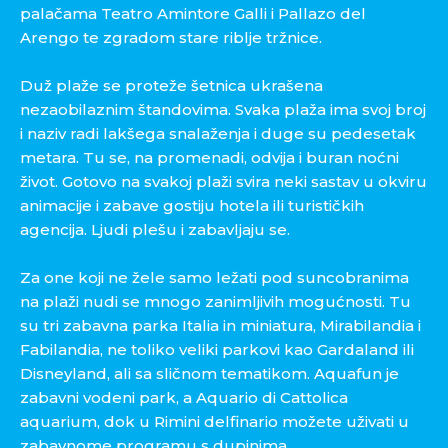
palačama Teatro Amintore Galli i Pallazo del
Arengo te zgradom stare riblje tržnice.
Duž plaže se proteže šetnica ukrašena
nezaobilaznim štandovima. Svaka plaža ima svoj broj
i naziv radi lakšega snalaženja i duge su pedesetak
metara. Tu se, na promenadi, odvija i buran noćni
život. Gotovo na svakoj plaži svira neki sastav u okviru
animacije i zabave gostiju hotela ili turističkih
agencija. Ljudi plešu i zabavljaju se.
Za one koji ne žele samo ležati pod suncobranima
na plaži nudi se mnogo zanimljivih mogućnosti. Tu
su tri zabavna parka Italia in miniatura, Mirabilandia i
Fabilandia, ne toliko veliki parkovi kao Gardaland ili
Disneyland, ali sa sličnom tematikom. Aquafun je
zabavni vodeni park, a Aquario di Cattolica
aquarium, dok u Rimini delfinario možete uživati u
zabavnome programu s dupinima.