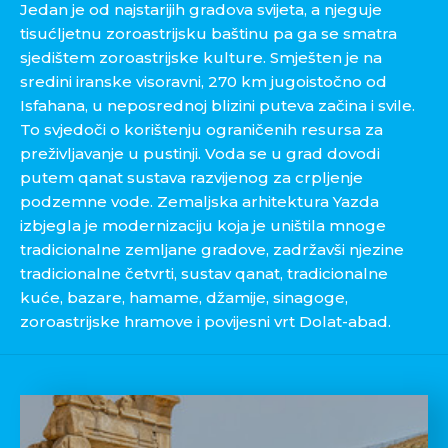
Jedan je od najstarijih gradova svijeta, a njeguje
tisućljetnu zoroastrijsku baštinu pa ga se smatra
sjedištem zoroastrijske kulture. Smješten je na
sredini iranske visoravni, 270 km jugoistočno od
Isfahana, u neposrednoj blizini puteva začina i svile.
To svjedoči o korištenju ograničenih resursa za
preživljavanje u pustinji. Voda se u grad dovodi
putem qanat sustava razvijenog za crpljenje
podzemne vode. Zemaljska arhitektura Yazda
izbjegla je modernizaciju koja je uništila mnoge
tradicionalne zemljane gradove, zadržavši njezine
tradicionalne četvrti, sustav qanat, tradicionalne
kuće, bazare, hamame, džamije, sinagoge,
zoroastrijske hramove i povijesni vrt Dolat-abad.