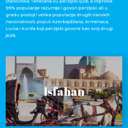
stanovnika Teherana su perzijski ljudi, a otprilike
99% populacije razumije i govori perzijski; ali u
gradu postoji i velika populacija drugih iranskih
nacionalnosti, poput Azerbejdžana, Armenaca,
Lursa i Kurda koji perzijski govore kao svoj drugi
jezik.
Isfahan