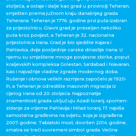
stoljeća, a ostaje i dalje kao grad u provinciji Teheran,
smješten prema južnom kraju današnjeg grada
Teherana. Teheran je 1776. godine prvi puta izabran
za prijestolnicu .Glavni grad je preseljen nekoliko
puta kroz povijest, a Teheran je 32. nacionalna
prijestolnica Irana. Grad je bio sjedište Kajara i
Pahlavisa, dvije posljednje carske dinastije Irana. U
njemu su smještene mnoge povijesne zbirke, poput
kraljevskih kompleksa Golestan, Sa'dabad i Niavaran,
kao i najvažnije vladine zgrade modernog doba.
Rušenje i obnova velikih razmjera započelo je 1920-
ih, a Teheran je odredište masovnih migracija iz
cijelog Irana od 20. stoljeća. Najpoznatije
znamenitosti grada uključuju Azadi toranj, spomen-
zidanje za vrijeme Pahlavija i Milad toranj, 17. najviša
samostalna građevina na svijetu, koja je izgrađena
2007. godine. Tabiatski most, dovršen 2014. godine,
smatra se treći suvremeni simbol grada. Većina