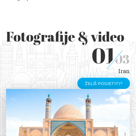
Fotografije & video
01
03
Iran
ŽELIŠ POSJETITI?