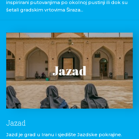
inspirirani putovanjima po okolnoj pustinji ili dok su
šetali gradskim vrtovima Širaza...
Jazad
Jazad
Jazd je grad u Iranu i sjedište Jazdske pokrajine.