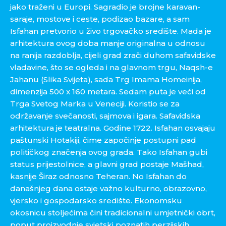
jako traženi u Europi. Sagradio je brojne karavan-
saraje, mostove i ceste, podizao bazare, a sam
Isfahan pretvorio u živo trgovačko središte. Mada je
arhitektura ovog doba manje originalna u odnosu
na ranija razdoblja, cijeli grad zrači duhom safavidske
vladavine, što se ogleda i na glavnom trgu, Naqsh-e
Jahanu (Slika Svijeta), sada Trg Imama Homeinija,
dimenzija 500 x 160 metara. Sedam puta je veći od
Trga Svetog Marka u Veneciji. Koristio se za
održavanje svečanosti, sajmova i igara. Safavidska
arhitektura je teatralna. Godine 1722. Isfahan osvajaju
paštunski Hotakiji, čime započinje postupni pad
političkog značenja ovog grada. Tako Isfahan gubi
status prijestolnice, a glavni grad postaje Mašhad,
kasnije Širaz odnosno Teheran. No Isfahan do
današnjeg dana ostaje važno kulturno, obrazovno,
vjersko i gospodarsko središte. Ekonomsku
okosnicu stoljećima čini tradicionalni umjetnički obrt,
poput proizvodnje svjetski poznatih perzijskih