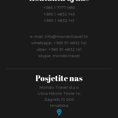
+385 1 7777 980
+385 1 4832 143
+385 1 4832 141
e-mail: info@mondotravel.hr
whatsapp: +385 91 4832 141
viber: +385 91 4832 141
skype: mondo.travel
Posjetite nas
Mondo Travel d.o.o
Ulica Nikole Tesle 14,
Zagreb 10 000
Hrvatska