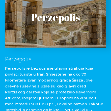
Perzepolis
Perzepolis
Persepolis je bez sumnje glavna atrakcija koja
privlači turiste u Iran. Smještene na oko 70
kilometara izvan modernog grada Širaza , ove
drevne ruševine služile su kao glavni grad
Perzijskog carstva koje se protezalo sjevernom
Afrikom, Indijom i južnom Europom na vrhuncu
moći između 500 i 350 pr. , Lokalno nazvan Takht-e
Jamshid, a osnovao ga je kralj Cyrus Veliki u 6.