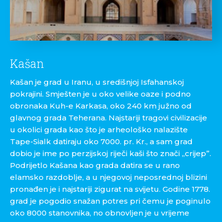
Kašan
Kašan je grad u Iranu, u središnjoj Isfahanskoj
pokrajini. Smješten je u oko velike oaze i podno
obronaka Kuh-e Karkasa, oko 240 km južno od
glavnog grada Teherana. Najstariji tragovi civilizacije
u okolici grada kao što je arheološko nalazište
Tape-Sialk datiraju oko 7000. pr. Kr., a sam grad
dobio je ime po perzijskoj riječi kaši što znači „crijep”.
Podrijetlo Kašana kao grada datira se u rano
elamsko razdoblje, a u njegovoj neposrednoj blizini
pronađen je i najstariji zigurat na svijetu. Godine 1778.
grad je pogodio snažan potres pri čemu je poginulo
oko 8000 stanovnika, no obnovljen je u vrijeme