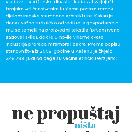
vladavine kadžarske dinastije kada zahvaljujući
brojnim veličanstvenim kućama postaje remek-
djelom iranske stambene arhitekture. Kašan je
danas važno turističko odredište, a gospodarstvo
mu se temelji na proizvodnji tekstila (prvenstveno
sagova i svile), dok je u novije vrijeme cvate i
industrija prerade mramora i bakra. Prema popisu
stanovništva iz 2006. godine u Kašanu je živjelo
248.789 ljudi od čega su većina etnički Perzijanci.
ne propuštaj
ništa