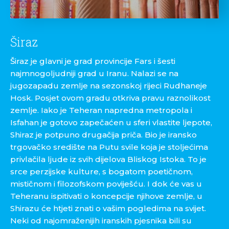
Širaz
Širaz je glavni je grad provincije Fars i šesti
najmnogoljudniji grad u Iranu. Nalazi se na
jugozapadu zemlje na sezonskoj rijeci Rudhaneje
Hosk. Posjet ovom gradu otkriva pravu raznolikost
zemlje. Iako je Teheran napredna metropola i
Isfahan je gotovo zapečaćen u sferi vlastite ljepote,
Shiraz je potpuno drugačija priča. Bio je iransko
trgovačko središte na Putu svile koja je stoljećima
privlačila ljude iz svih dijelova Bliskog Istoka. To je
srce perzijske kulture, s bogatom poetičnom,
mističnom i filozofskom poviješću. I dok će vas u
Teheranu ispitivati o koncepcije njihove zemlje, u
Shirazu će htjeti znati o vašim pogledima na svijet.
Neki od najomraženijih iranskih pjesnika bili su