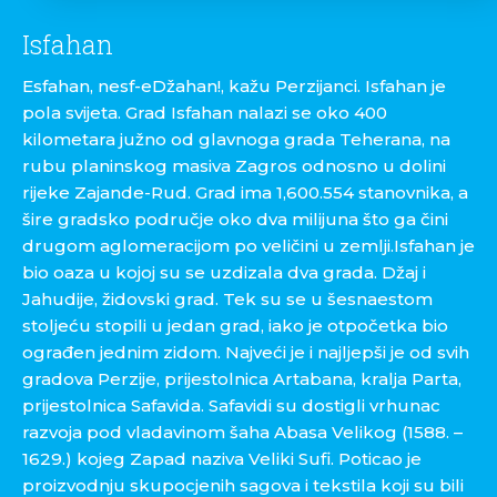
Isfahan
Esfahan, nesf-eDžahan!, kažu Perzijanci. Isfahan je
pola svijeta. Grad Isfahan nalazi se oko 400
kilometara južno od glavnoga grada Teherana, na
rubu planinskog masiva Zagros odnosno u dolini
rijeke Zajande-Rud. Grad ima 1,600.554 stanovnika, a
šire gradsko područje oko dva milijuna što ga čini
drugom aglomeracijom po veličini u zemlji.Isfahan je
bio oaza u kojoj su se uzdizala dva grada. Džaj i
Jahudije, židovski grad. Tek su se u šesnaestom
stoljeću stopili u jedan grad, iako je otpočetka bio
ograđen jednim zidom. Najveći je i najljepši je od svih
gradova Perzije, prijestolnica Artabana, kralja Parta,
prijestolnica Safavida. Safavidi su dostigli vrhunac
razvoja pod vladavinom šaha Abasa Velikog (1588. –
1629.) kojeg Zapad naziva Veliki Sufi. Poticao je
proizvodnju skupocjenih sagova i tekstila koji su bili