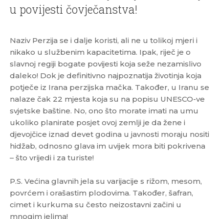
u povijesti čovječanstva!
Naziv Perzija se i dalje koristi, ali ne u tolikoj mjeri i
nikako u službenim kapacitetima. Ipak, riječ je o
slavnoj regiji bogate povijesti koja seže nezamislivo
daleko! Dok je definitivno najpoznatija životinja koja
potječe iz Irana perzijska mačka. Također, u Iranu se
nalaze čak 22 mjesta koja su na popisu UNESCO-ve
svjetske baštine. No, ono što morate imati na umu
ukoliko planirate posjet ovoj zemlji je da žene i
djevojčice iznad devet godina u javnosti moraju nositi
hidžab, odnosno glava im uvijek mora biti pokrivena
– što vrijedi i za turiste!
P.S. Većina glavnih jela su varijacije s rižom, mesom,
povrćem i orašastim plodovima. Također, šafran,
cimet i kurkuma su često neizostavni začini u
mnogim jelima!