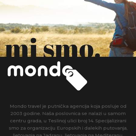
mi smo.
Mondo travel je putnička agencija koja posluje od
2003 godine. Naša poslovnica se nalazi u samom
centru grada, u Teslinoj ulici broj 14. Specijalizirani
smo za organizaciju Europskih i dalekih putovanja,
ljetovanja na Jadranu, ljetovanja na Mediteranu,