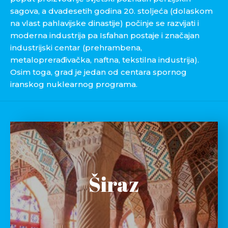
sagova, a dvadesetih godina 20. stoljeća (dolaskom
na vlast pahlavijske dinastije) počinje se razvijati i
moderna industrija pa Isfahan postaje i značajan
industrijski centar (prehrambena,
metaloprerađivačka, naftna, tekstilna industrija).
Osim toga, grad je jedan od centara spornog
iranskog nuklearnog programa.
Širaz