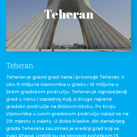
Teheran
Teheran
Teheran je glavni grad Irana i provincije Teheran. S
oko 9 milijuna stanovnika u gradu i 16 milijuna u
širem gradskom području, Teheran je najnaseljeniji
grad u Iranu i zapadnoj Aziji, a drugo najveće
gradsko područje na Bliskom istoku. Po broju
stanovnika u svom gradskom području nalazi se na
29. mjestu u svijetu. U doba klasike, dio današnjeg
grada Teherana zauzimao je srednji grad koji se
zvao Rhaga. Uništili su ga Mongoli početkom 13.