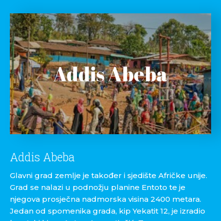
Addis Abeba
Addis Abeba
Glavni grad zemlje je također i sjedište Afričke unije.
Grad se nalazi u podnožju planine Entoto te je
njegova prosječna nadmorska visina 2400 metara.
Jedan od spomenika grada, kip Yekatit 12, je izradio