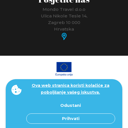
Mondo Travel d.o.o
Ulica Nikole Tesle 14,
Zagreb 10 000
Hrvatska
Ova web stranica koristi kolačiće za
poboljšanje vašeg iskustva.
Odustani
Prihvati