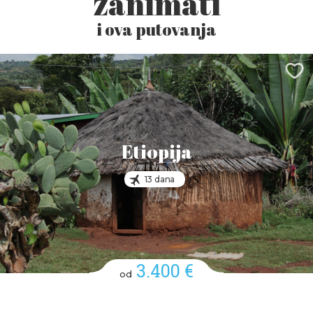
zanimati
i ova putovanja
Etiopija
13 dana
3.400 €
od