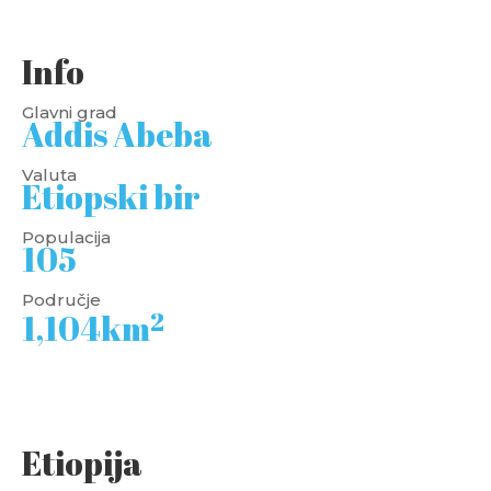
Info
Glavni grad
Addis Abeba
Valuta
Etiopski bir
Populacija
105
Područje
2
1,104km
Etiopija