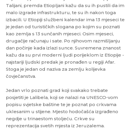
Talijani, premda Etiopljani kažu da su ih pustili da im
malo izgrade infrastrukturu, te su ih nakon toga
izbacili. U Etiopiji službeni kalendar ima 13 mjeseci te
je jedan od turističkih slogana po kojim su poznati
kao zemlja s 13 sunčanih mjeseci. Osim mjeseci,
drugačije računaju i sate. Po njihovom razmišljanju
dan počinje kada izlazi sunce. Suvremena znanost
kažu da su prvi moderni ljudi porijeklom iz Etiopije -
najstariji ljudski predak je pronađen u regiji Afar.
Stoga je jedan od naziva za zemlju kolijevka
čovječanstva.
Jedan vrlo poznati grad koji svakako trebate
posjetiti je Lalibela, koji se nalazi na UNESCO-vom
popisu svjetske baštine te je poznat po crkvama
uklesanim u stijene. Mjesto hodočašća izgrađeno
negdje u trinaestom stoljeću. Crkve su
reprezentacija svetih mjesta iz Jeruzalema.