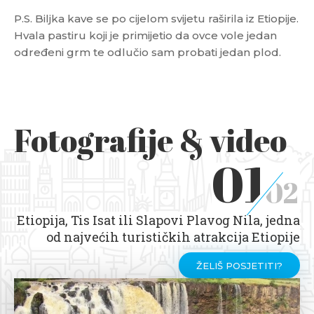
P.S. Biljka kave se po cijelom svijetu raširila iz Etiopije.
Hvala pastiru koji je primijetio da ovce vole jedan
određeni grm te odlučio sam probati jedan plod.
Fotografije & video
01
02
Etiopija, Tis Isat ili Slapovi Plavog Nila, jedna
od najvećih turističkih atrakcija Etiopije
ŽELIŠ POSJETITI?