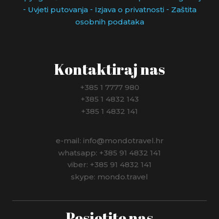
-
-
-
Uvjeti putovanja
Izjava o privatnosti
Zaštita
osobnih podataka
Kontaktiraj nas
+385 1 7777 980
+385 1 4832 143
+385 1 4832 141
e-mail: info@mondotravel.hr
whatsapp: +385 91 4832 141
viber: +385 91 4832 141
skype: mondo.travel
Posjetite nas