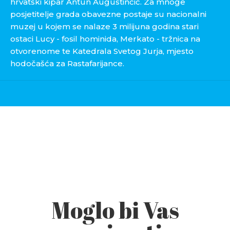
hrvatski kipar Antun Augustinčić. Za mnoge
posjetitelje grada obavezne postaje su nacionalni
muzej u kojem se nalaze 3 milijuna godina stari
ostaci Lucy - fosil hominida, Merkato - tržnica na
otvorenome te Katedrala Svetog Jurja, mjesto
hodočašća za Rastafarijance.
Moglo bi Vas