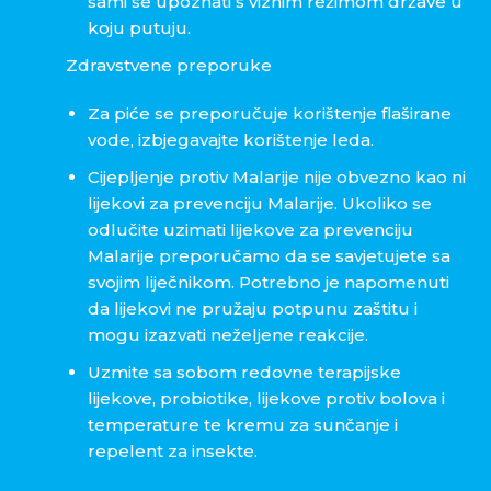
sami se upoznati s viznim režimom države u
koju putuju.
Zdravstvene preporuke
Za piće se preporučuje korištenje flaširane
vode, izbjegavajte korištenje leda.
Cijepljenje protiv Malarije nije obvezno kao ni
lijekovi za prevenciju Malarije. Ukoliko se
odlučite uzimati lijekove za prevenciju
Malarije preporučamo da se savjetujete sa
svojim liječnikom. Potrebno je napomenuti
da lijekovi ne pružaju potpunu zaštitu i
mogu izazvati neželjene reakcije.
Uzmite sa sobom redovne terapijske
lijekove, probiotike, lijekove protiv bolova i
temperature te kremu za sunčanje i
repelent za insekte.