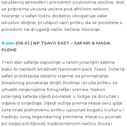
opuštenoj atmosferi i prirodnim zvukovima okoline, dok
se priprema ukusna večera pod afričkim nebom.
Noćenje u safari lodžu dodatno obogaćuje vaše
iskustvo divljine, pružajući vam priliku da se povežete s
prirodom na drugačiji način. Večera. Noćenje.
8.dan
(06.01.) NP TSAVO EAST – SAFARI & MASAI
PLEME
Treći dan safarija započinje u ranim jutarnjim satima
kako bi nastavili istraživati Nacionalni park Tsavo. Jutarnji
safari predstavlja idealno vrijeme za promatranje
živopisnog ponašanja divljih životinja i pruža priliku za
uhvatiti nevjerojatne fotografije i snimke. Nakon
jutarnjeg safarija slijedi povratak u lodge za doručak i
odjava iz smještaja. Slijedi vožnja prema Masai selu gdje
ćete imati jedinstvenu priliku upoznati bogatu kulturu i
tradiciju ovog legendarnog plemena. Masai su poznati
po svojoj izdržljivosti, tradicionalnom načinu života i