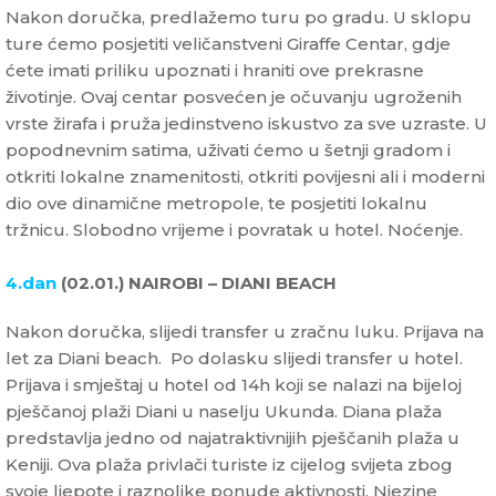
Nakon doručka, predlažemo turu po gradu. U sklopu
ture ćemo posjetiti veličanstveni Giraffe Centar, gdje
ćete imati priliku upoznati i hraniti ove prekrasne
životinje. Ovaj centar posvećen je očuvanju ugroženih
vrste žirafa i pruža jedinstveno iskustvo za sve uzraste. U
popodnevnim satima, uživati ćemo u šetnji gradom i
otkriti lokalne znamenitosti, otkriti povijesni ali i moderni
dio ove dinamične metropole, te posjetiti lokalnu
tržnicu. Slobodno vrijeme i povratak u hotel. Noćenje.
4.dan
(02.01.) NAIROBI – DIANI BEACH
Nakon doručka, slijedi transfer u zračnu luku. Prijava na
let za Diani beach. Po dolasku slijedi transfer u hotel.
Prijava i smještaj u hotel od 14h koji se nalazi na bijeloj
pješčanoj plaži Diani u naselju Ukunda. Diana plaža
predstavlja jedno od najatraktivnijih pješčanih plaža u
Keniji. Ova plaža privlači turiste iz cijelog svijeta zbog
svoje ljepote i raznolike ponude aktivnosti. Njezine