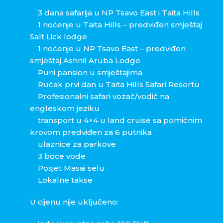
3 dana safarija u NP Tsavo East i Taita Hills
1 noćenje u Taita Hills – predviđen smještaj
Salt Lick lodge
1 noćenje u NP Tsavo East – predviđen
smještaj Ashnil Aruba Lodge
Puni pansion u smještajima
Ručak prvi dan u Taita Hills Safari Resortu
Profesionalni safari vozač/vodič na
engleskom jeziku
transport u 4×4 u land cruise sa pomićnim
krovom predviđen za 6 putnika
ulaznice za parkove
3 boce vode
Posjet Masai selu
Lokalne takse
U cijenu nije uključeno: