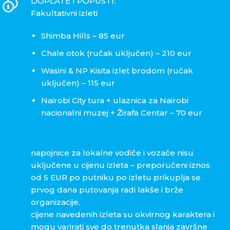
DOPLATE I POPUSTI:
Fakultativni izleti
Shimba Hills – 85 eur
Chale otok (ručak uključen) – 210 eur
Wasini & NP Kisita izlet brodom (ručak
uključen) – 115 eur
Nairobi City tura + ulaznica za Nairobi
nacionalni muzej + Žirafa Centar – 70 eur
napojnice za lokalne vodiče i vozače nisu
uključene u cijenu izleta – preporučeni iznos
od 5 EUR po putniku po izletu prikuplja se
prvog dana putovanja radi lakše i brže
organizacije.
cijene navedenih izleta su okvirnog karaktera i
mogu varirati sve do trenutka slanja završne