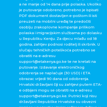
a ne manje od 14 dana prije polaska. Ukoliko
je putovanje odobreno, potrebno je ispisati
PDF dokument dostavljen e-poštom ili isti
preuzeti na mobilni uređaj te predočiti
osoblju zrakoplovne kompanije prilikom
polaska i imigracijskim službama po dolasku
u Republiku Keniju. Za djecu mlađu od 18
godina, zahtjev podnosi roditelj ili skrbnik. U
slučaju tehničkih poteškoća potrebno se
obratiti na e-adresu
support@etakenya.go.ke te ne kretati na
putovanje. Izdavanje elektroničkog
odobrenja se naplaćuje (30 USD) i ETA
obrazac vrijedi 90 dana od odobrenja.
Hrvatski državljani čiji su zahtjevi putem ETA-
e odbijeni mogu se obratiti na e-adresu
support@etakenya.go.ke. Putnici koji nisu
državljani Republike Hrvatske su obvezni