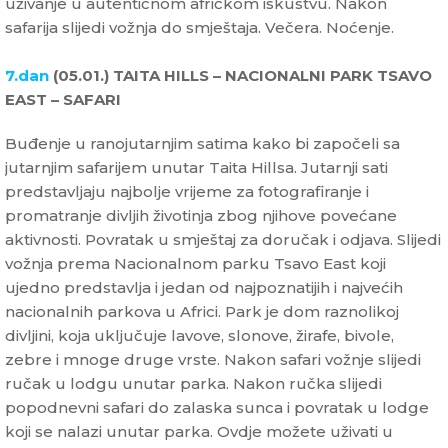
uživanje u autentičnom afričkom iskustvu. Nakon
safarija slijedi vožnja do smještaja. Večera. Noćenje.
7.dan
(05.01.) TAITA HILLS – NACIONALNI PARK TSAVO
EAST – SAFARI
Buđenje u ranojutarnjim satima kako bi započeli sa
jutarnjim safarijem unutar Taita Hillsa. Jutarnji sati
predstavljaju najbolje vrijeme za fotografiranje i
promatranje divljih životinja zbog njihove povećane
aktivnosti. Povratak u smještaj za doručak i odjava. Slijedi
vožnja prema Nacionalnom parku Tsavo East koji
ujedno predstavlja i jedan od najpoznatijih i najvećih
nacionalnih parkova u Africi. Park je dom raznolikoj
divljini, koja uključuje lavove, slonove, žirafe, bivole,
zebre i mnoge druge vrste. Nakon safari vožnje slijedi
ručak u lodgu unutar parka. Nakon ručka slijedi
popodnevni safari do zalaska sunca i povratak u lodge
koji se nalazi unutar parka. Ovdje možete uživati u