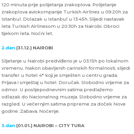
120 minuta prije polijetanja zrakoplova. Polijetanje
zrakoplova aviokompanije Turkish Airlines u 09:20h za
Istanbul. Dolazak u Istanbul u 13:45h. Slijedi nastavak
leta Turkish Airlinesom u 20:30h za Nairobi. Obroci
tijekom leta. Noćni let.
2.dan
(31.12.) NAIROBI
Slijetanje u Nairobi predviđeno je u 03:15h po lokalnom
vremenu. Nakon obavljenih carinskih formalnosti, slijedi
transfer u hotel 4* koji je smješten u centru grada.
Prijava i smještaj u hotel. Doručak. Slobodno vrijeme za
odmor. U poslijepodnevnim satima predlažemo
odlazak do Nacionalnog muzeja. Slobodno vrijeme za
razgled. U večernjim satima pripreme za doček Nove
godine. Zabava. Noćenje.
3.dan
(01.01.) NAIROBI – CITY TURA