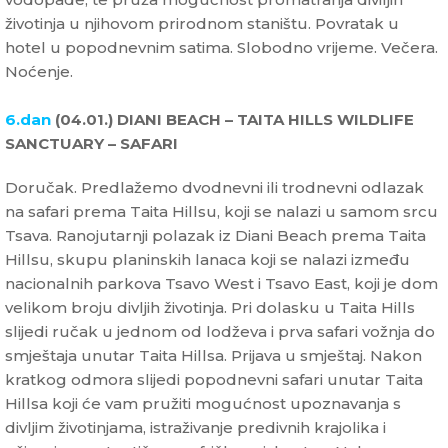
životinja u njihovom prirodnom staništu. Povratak u
hotel u popodnevnim satima. Slobodno vrijeme. Večera.
Noćenje.
6.dan
(04.01.) DIANI BEACH – TAITA HILLS WILDLIFE
SANCTUARY – SAFARI
Doručak. Predlažemo dvodnevni ili trodnevni odlazak
na safari prema Taita Hillsu, koji se nalazi u samom srcu
Tsava. Ranojutarnji polazak iz Diani Beach prema Taita
Hillsu, skupu planinskih lanaca koji se nalazi između
nacionalnih parkova Tsavo West i Tsavo East, koji je dom
velikom broju divljih životinja. Pri dolasku u Taita Hills
slijedi ručak u jednom od lodževa i prva safari vožnja do
smještaja unutar Taita Hillsa. Prijava u smještaj. Nakon
kratkog odmora slijedi popodnevni safari unutar Taita
Hillsa koji će vam pružiti mogućnost upoznavanja s
divljim životinjama, istraživanje predivnih krajolika i