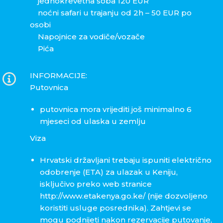
jednokrevetna soba 120 EUR
noćni safari u trajanju od 2h – 50 EUR po
osobi
Napojnice za vodiče/vozače
Pića
INFORMACIJE:
Putovnica
putovnica mora vrijediti još minimalno 6
mjeseci od ulaska u zemlju
Viza
Hrvatski državljani trebaju ispuniti električno
odobrenje (ETA) za ulazak u Keniju,
isključivo preko web stranice
http://www.etakenya.go.ke/ (nije dozvoljeno
koristiti usluge posrednika). Zahtjevi se
mogu podnijeti nakon rezervacije putovanje,