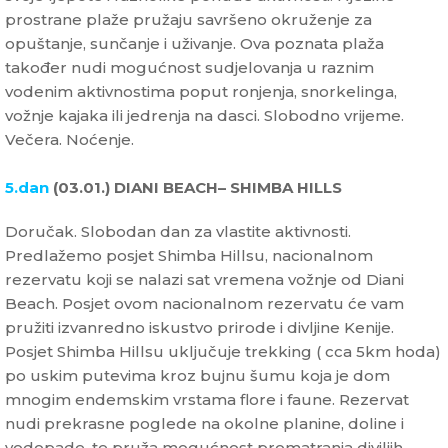
prostrane plaže pružaju savršeno okruženje za
opuštanje, sunčanje i uživanje. Ova poznata plaža
također nudi mogućnost sudjelovanja u raznim
vodenim aktivnostima poput ronjenja, snorkelinga,
vožnje kajaka ili jedrenja na dasci. Slobodno vrijeme.
Večera. Noćenje.
5.dan
(03.01.) DIANI BEACH– SHIMBA HILLS
Doručak. Slobodan dan za vlastite aktivnosti.
Predlažemo posjet Shimba Hillsu, nacionalnom
rezervatu koji se nalazi sat vremena vožnje od Diani
Beach. Posjet ovom nacionalnom rezervatu će vam
pružiti izvanredno iskustvo prirode i divljine Kenije.
Posjet Shimba Hillsu uključuje trekking ( cca 5km hoda)
po uskim putevima kroz bujnu šumu koja je dom
mnogim endemskim vrstama flore i faune. Rezervat
nudi prekrasne poglede na okolne planine, doline i
vodopade, te pruža mogućnost promatranja diviljih