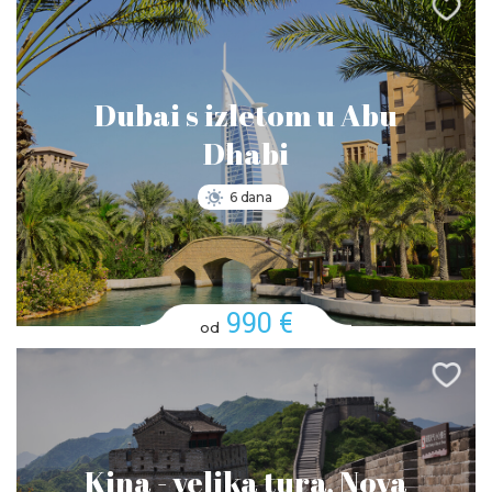
Dubai s izletom u Abu
Dhabi
6 dana
990 €
od
Kina - velika tura, Nova