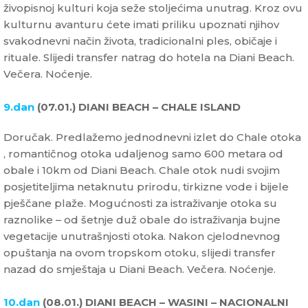
živopisnoj kulturi koja seže stoljećima unutrag. Kroz ovu
kulturnu avanturu ćete imati priliku upoznati njihov
svakodnevni način života, tradicionalni ples, običaje i
rituale. Slijedi transfer natrag do hotela na Diani Beach.
Večera. Noćenje.
9.dan
(07.01.) DIANI BEACH – CHALE ISLAND
Doručak. Predlažemo jednodnevni izlet do Chale otoka
, romantičnog otoka udaljenog samo 600 metara od
obale i 10km od Diani Beach. Chale otok nudi svojim
posjetiteljima netaknutu prirodu, tirkizne vode i bijele
pješčane plaže. Mogućnosti za istraživanje otoka su
raznolike – od šetnje duž obale do istraživanja bujne
vegetacije unutrašnjosti otoka. Nakon cjelodnevnog
opuštanja na ovom tropskom otoku, slijedi transfer
nazad do smještaja u Diani Beach. Večera. Noćenje.
10.dan
(08.01.) DIANI BEACH – WASINI – NACIONALNI