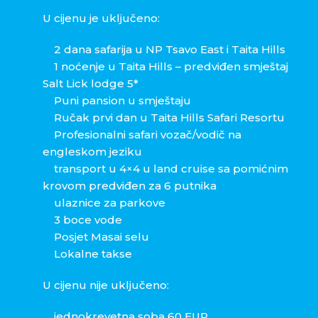
U cijenu je uključeno:
2 dana safarija u NP Tsavo East i Taita Hills
1 noćenje u Taita Hills – predviđen smještaj
Salt Lick lodge 5*
Puni pansion u smještaju
Ručak prvi dan u Taita Hills Safari Resortu
Profesionalni safari vozač/vodič na
engleskom jeziku
transport u 4×4 u land cruise sa pomićnim
krovom predviđen za 6 putnika
ulaznice za parkove
3 boce vode
Posjet Masai selu
Lokalne takse
U cijenu nije uključeno:
jednokrevetna soba 60 EUR