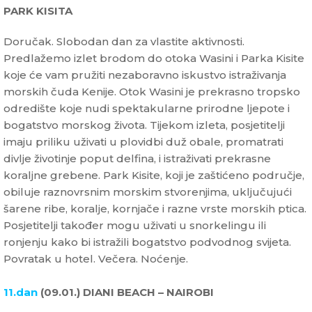
PARK KISITA
Doručak. Slobodan dan za vlastite aktivnosti.
Predlažemo izlet brodom do otoka Wasini i Parka Kisite
koje će vam pružiti nezaboravno iskustvo istraživanja
morskih čuda Kenije. Otok Wasini je prekrasno tropsko
odredište koje nudi spektakularne prirodne ljepote i
bogatstvo morskog života. Tijekom izleta, posjetitelji
imaju priliku uživati u plovidbi duž obale, promatrati
divlje životinje poput delfina, i istraživati prekrasne
koraljne grebene. Park Kisite, koji je zaštićeno područje,
obiluje raznovrsnim morskim stvorenjima, uključujući
šarene ribe, koralje, kornjače i razne vrste morskih ptica.
Posjetitelji također mogu uživati u snorkelingu ili
ronjenju kako bi istražili bogatstvo podvodnog svijeta.
Povratak u hotel. Večera. Noćenje.
11.dan
(09.01.) DIANI BEACH – NAIROBI