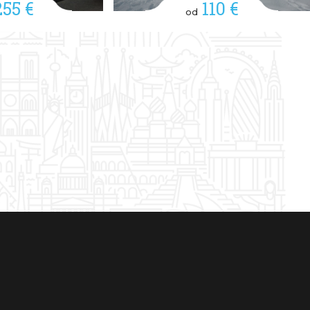
255 €
110 €
od