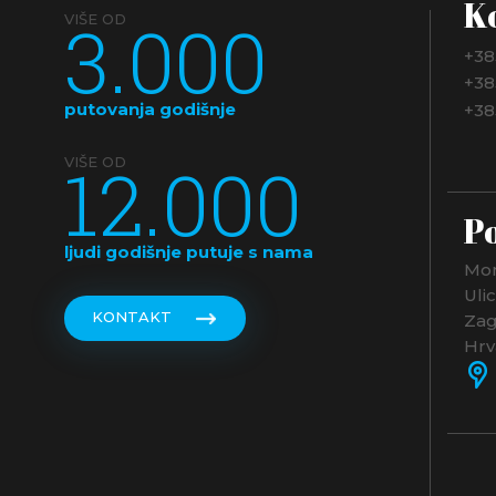
K
3.000
VIŠE OD
+38
+38
putovanja godišnje
+38
12.000
VIŠE OD
Po
ljudi godišnje putuje s nama
Mon
Uli
KONTAKT
Zag
Hrv