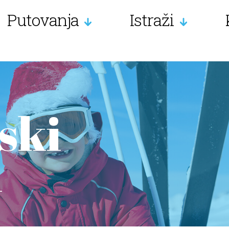
Putovanja
Istraži
ski
i