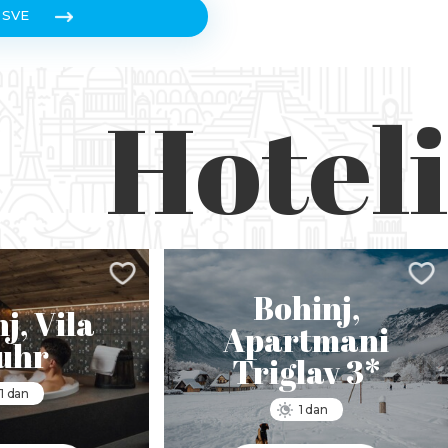
 SVE
Hoteli
Bohinj,
j, Vila
Apartmani
uhr
Triglav 3*
1 dan
1 dan