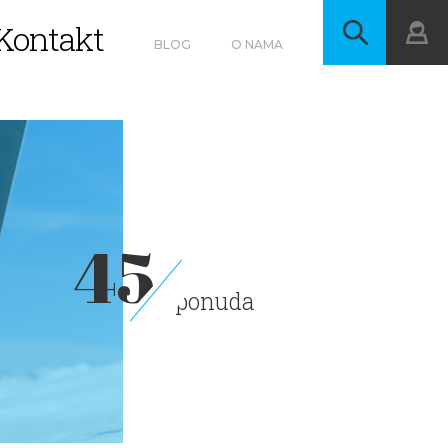
Kontakt
BLOG
O NAMA
45
ponuda