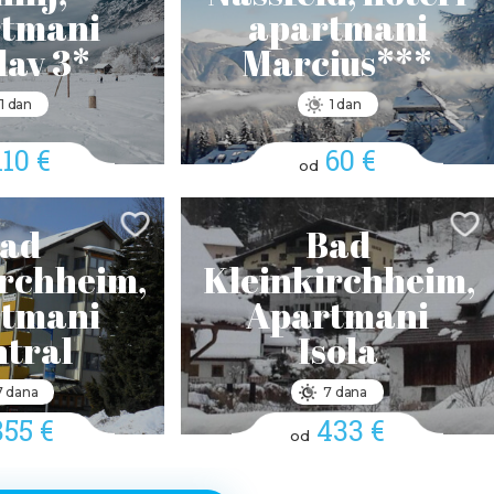
tmani
apartmani
lav 3*
Marcius***
1 dan
1 dan
110 €
60 €
od
ad
Bad
irchheim,
Kleinkirchheim,
tmani
Apartmani
tral
Isola
7 dana
7 dana
855 €
433 €
od