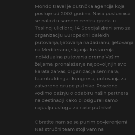
Mondo travel je putnička agencija koja
posluje od 2003 godine. Naša poslovnica
se nalazi u samom centru grada, u
Teslinoj ulici broj 14. Specijalizirani smo za
organizaciju Europskih i dalekih
putovanja, ljetovanja na Jadranu, ljetovanja
na Mediteranu, skijanja, krstarenja,
individualna putovanja prema Vašim
željama, pronalaženje najpovoljnijih avio
karata za Vas, organizacija seminara,
teambuldinga i kongresa, putovanja za
zatvorene grupe putnike. Posebno
vodimo pažnju o odabiru naših partnera
na destinaciji kako bi osigurali samo
najbolju uslugu za naše putnike!
Obratite nam se sa punim povjerenjem!
Naš stručni team stoji Vam na