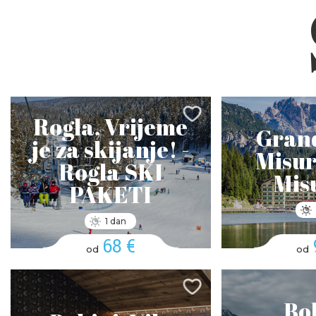
Rogla, Vrijeme
Grand
je za skijanje! -
Misur
Rogla SKI
Mis
PAKETI
1 dan
68 €
od
od
Boh