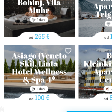
Bohinj, Vila
Apar
Muhr
Trig
1 dan
255 €
od
od
Asiago (Veneto
B
Ski), Linta
Kleink
Hotel Wellness
Apar
& Spa 4*
Cen
1 dan
100 €
od
od