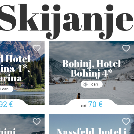
Skijanje
 Hotel
Bohinj, Hotel
ina 4*,
Bohinj 4*
urina
1 dan
1 dan
92 €
70 €
od
inj,
Nassfeld, hotel i