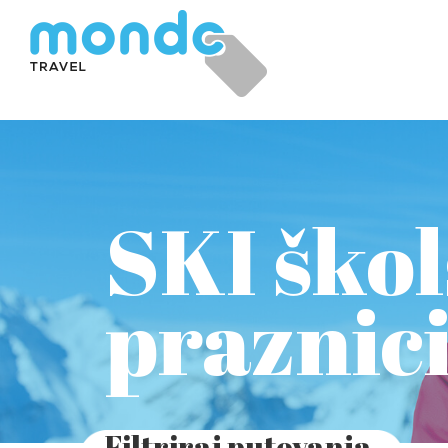
SKI škol
praznic
Filtriraj putovanja