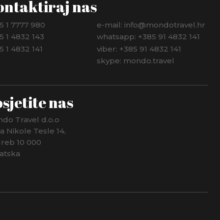
ontaktiraj nas
5 1 7777 980
e-mail: info@mondotravel.hr
5 1 4832 143
whatsapp: +385 91 4832 141
5 1 4832 141
viber: +385 91 4832 141
skype: mondo.travel
sjetite nas
do Travel d.o.o
ca Nikole Tesle 14,
reb 10 000
atska