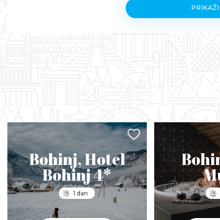
PRIKAŽI
Bohinj, Hotel
Bohin
Bohinj 4*
M
1 dan