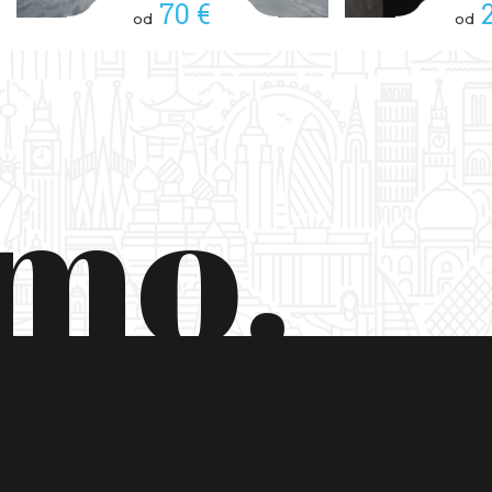
70 €
od
od
smo.