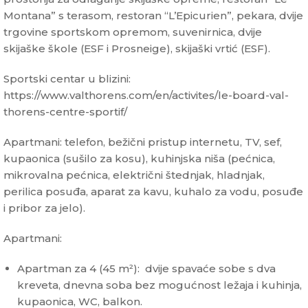
Montana” s terasom, restoran “L’Epicurien”, pekara, dvije
trgovine sportskom opremom, suvenirnica, dvije
skijaške škole (ESF i Prosneige), skijaški vrtić (ESF).
Sportski centar u blizini:
https://www.valthorens.com/en/activites/le-board-val-
thorens-centre-sportif/
Apartmani: telefon, bežični pristup internetu, TV, sef,
kupaonica (sušilo za kosu), kuhinjska niša (pećnica,
mikrovalna pećnica, električni štednjak, hladnjak,
perilica posuđa, aparat za kavu, kuhalo za vodu, posuđe
i pribor za jelo).
Apartmani:
Apartman za 4 (45 m²): dvije spavaće sobe s dva
kreveta, dnevna soba bez mogućnost ležaja i kuhinja,
kupaonica, WC, balkon.