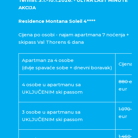
Termin: 3.1.-10.1.2026. - ULTRA LAST MINUTE
AKCIJA
Residence Montana Soleil 4****
Cijena po osobi - najam apartmana 7 noćenja +
skipass Val Thorens 6 dana
Apartman za 4 osobe
Cijena p
(dvije spavaće sobe + dnevni boravak)
880 eur
4 osobe u apartmanu sa
eur
UKLJUČENIM ski passom
1.070 eu
3 osobe u apartmanu sa
eur
UKLJUČENIM ski passom
1.460 eu