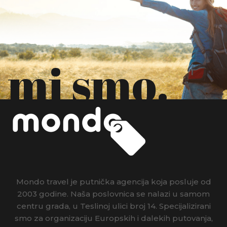
mi smo.
Mondo travel je putnička agencija koja posluje od
2003 godine. Naša poslovnica se nalazi u samom
centru grada, u Teslinoj ulici broj 14. Specijalizirani
smo za organizaciju Europskih i dalekih putovanja,