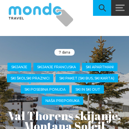
7 dana
SKIJANJE
SKIJANJE FRANCUSKA
SKI APARTMANI
SKI ŠKOLSKI PRAZNICI
SKI PAKET (SKI BUS, SKI KARTA)
SKI POSEBNA PONUDA
SKI IN SKI OUT
NAŠA PREPORUKA
Val Thorens skijanje,
Montana Soleil