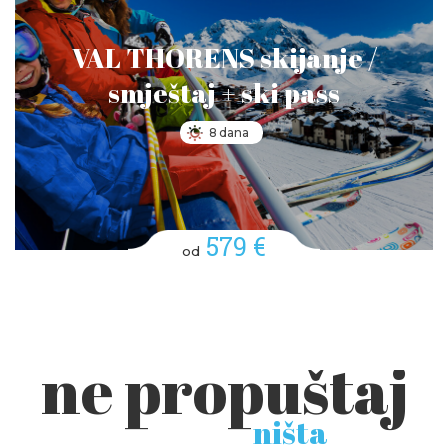
VAL THORENS skijanje /
smještaj + ski pass
8 dana
579 €
od
ne propuštaj
ništa