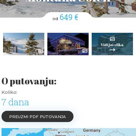
649 €
od
Vidi još slika
O putovanju:
Koliko:
7 dana
PREUZMI PDF PUTOVANJA