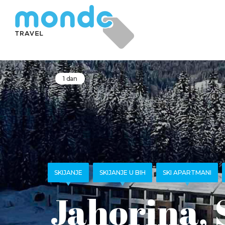
1 dan
SKIJANJE
SKIJANJE U BIH
SKI APARTMANI
Jahorina, 