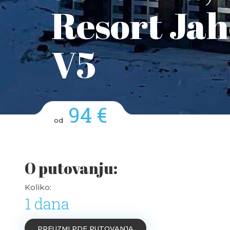
Resort Ja
V5
94 €
od
O putovanju:
Koliko:
1 dana
PREUZMI PDF PUTOVANJA