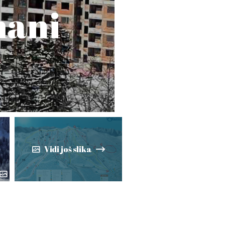
mani
Vidi još slika