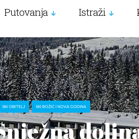
Putovanja
Istraži
SKI OBITELJ
SKI BOŽIĆ I NOVA GODINA
Snježna dolin