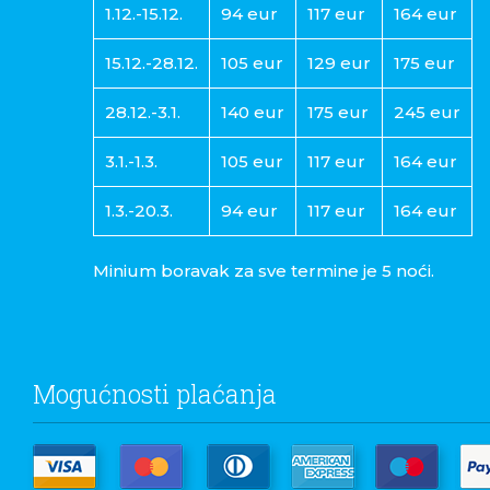
1.12.-15.12.
94 eur
117 eur
164 eur
15.12.-28.12.
105 eur
129 eur
175 eur
28.12.-3.1.
140 eur
175 eur
245 eur
3.1.-1.3.
105 eur
117 eur
164 eur
1.3.-20.3.
94 eur
117 eur
164 eur
Minium boravak za sve termine je 5 noći.
Mogućnosti plaćanja