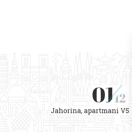
01
12
Jahorina, apartmani V5