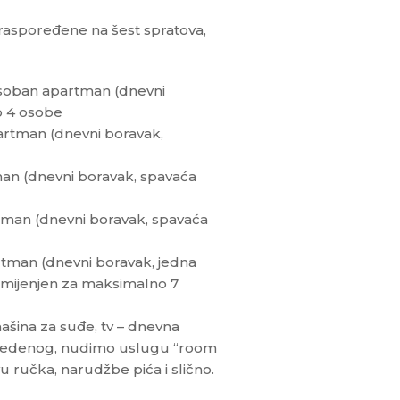
 raspoređene na šest spratova,
osoban apartman (dnevni
o 4 osobe
artman (dnevni boravak,
an (dnevni boravak, spavaća
tman (dnevni boravak, spavaća
rtman (dnevni boravak, jedna
amijenjen za maksimalno 7
šina za suđe, tv – dnevna
navedenog, nudimo uslugu “room
 ručka, narudžbe pića i slično.