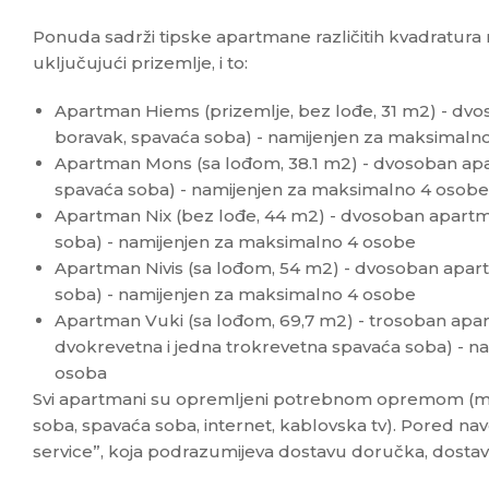
Ponuda sadrži tipske apartmane različitih kvadratura
uključujući prizemlje, i to:
Apartman Hiems (prizemlje, bez lođe, 31 m2) - dv
boravak, spavaća soba) - namijenjen za maksimaln
Apartman Mons (sa lođom, 38.1 m2) - dvosoban ap
spavaća soba) - namijenjen za maksimalno 4 osobe
Apartman Nix (bez lođe, 44 m2) - dvosoban apartm
soba) - namijenjen za maksimalno 4 osobe
Apartman Nivis (sa lođom, 54 m2) - dvosoban apar
soba) - namijenjen za maksimalno 4 osobe
Apartman Vuki (sa lođom, 69,7 m2) - trosoban apa
dvokrevetna i jedna trokrevetna spavaća soba) - n
osoba
Svi apartmani su opremljeni potrebnom opremom (ma
soba, spavaća soba, internet, kablovska tv). Pored 
service”, koja podrazumijeva dostavu doručka, dostavu