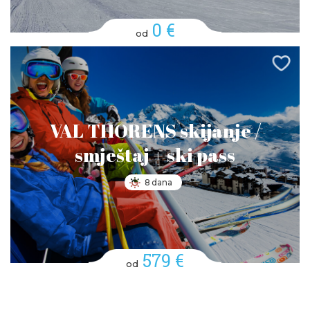
0 €
od
VAL THORENS skijanje /
smještaj + ski pass
8 dana
579 €
od