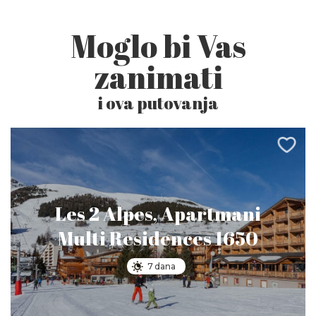
Moglo bi Vas
zanimati
i ova putovanja
Les 2 Alpes, Apartmani
Multi Residences 1650
7 dana