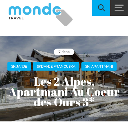
7 dana
SKIJANJE
SKIJANJE FRANCUSKA
SKI APARTMANI
Les 2 Alpes,
Apartmani Au Coeur
des Ours 3*