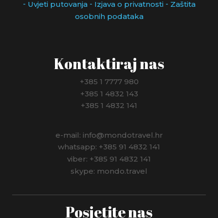
-
-
-
Uvjeti putovanja
Izjava o privatnosti
Zaštita
osobnih podataka
Kontaktiraj nas
+385 1 7777 980
+385 1 4832 143
+385 1 4832 141
e-mail: info@mondotravel.hr
whatsapp: +385 91 4832 141
viber: +385 91 4832 141
skype: mondo.travel
Posjetite nas