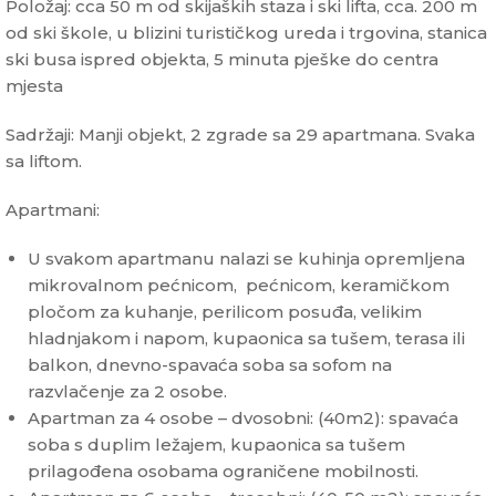
Položaj: cca 50 m od skijaških staza i ski lifta, cca. 200 m
od ski škole, u blizini turističkog ureda i trgovina, stanica
ski busa ispred objekta, 5 minuta pješke do centra
mjesta
Sadržaji: Manji objekt, 2 zgrade sa 29 apartmana. Svaka
sa liftom.
Apartmani:
U svakom apartmanu nalazi se kuhinja opremljena
mikrovalnom pećnicom, pećnicom, keramičkom
pločom za kuhanje, perilicom posuđa, velikim
hladnjakom i napom, kupaonica sa tušem, terasa ili
balkon, dnevno-spavaća soba sa sofom na
razvlačenje za 2 osobe.
Apartman za 4 osobe – dvosobni: (40m2): spavaća
soba s duplim ležajem, kupaonica sa tušem
prilagođena osobama ograničene mobilnosti.