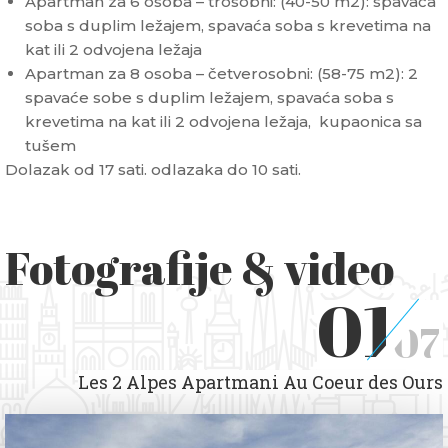
Apartman za 6 osoba – trosobni: (40-50 m2): spavaća
soba s duplim ležajem, spavaća soba s krevetima na
kat ili 2 odvojena ležaja
Apartman za 8 osoba – četverosobni: (58-75 m2): 2
spavaće sobe s duplim ležajem, spavaća soba s
krevetima na kat ili 2 odvojena ležaja, kupaonica sa
tušem
Dolazak od 17 sati. odlazaka do 10 sati.
Fotografije & video
01
07
Les 2 Alpes Apartmani Au Coeur des Ours