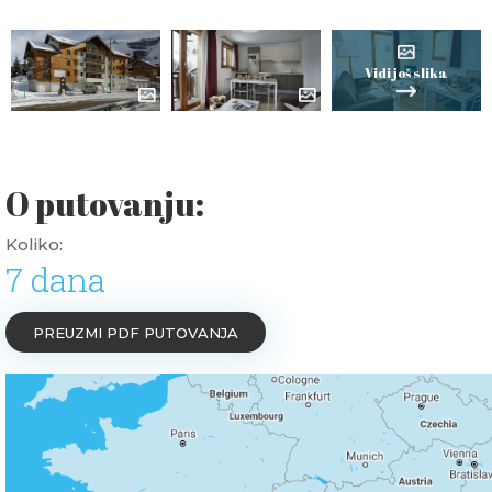
Vidi još slika
O putovanju:
Koliko:
7 dana
PREUZMI PDF PUTOVANJA