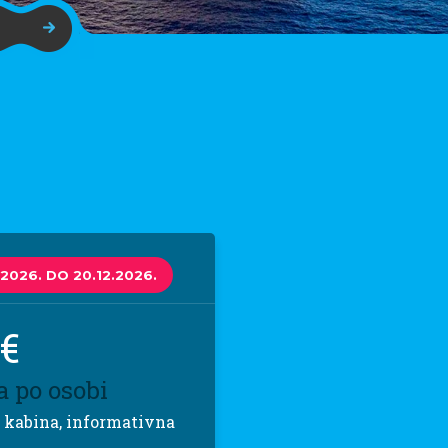
.2026. DO 20.12.2026.
 €
a po osobi
 kabina, informativna