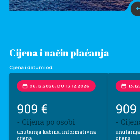
Cijena i način plaćanja
Cijena i datumi od:
06.12.2026. DO 13.12.2026.
13.12
909 €
909
- Cijena po osobi
- Cijen
unutarnja kabina, informativna
unutarnja
cijena
cijena