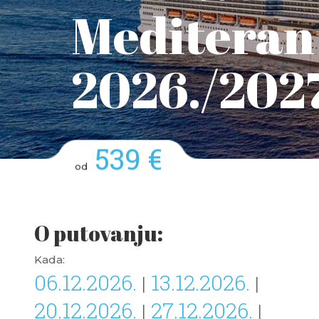
Mediteran 
2026./2027
539 €
od
O putovanju:
Kada:
06.12.2026.
13.12.2026.
|
|
20.12.2026.
27.12.2026.
|
|