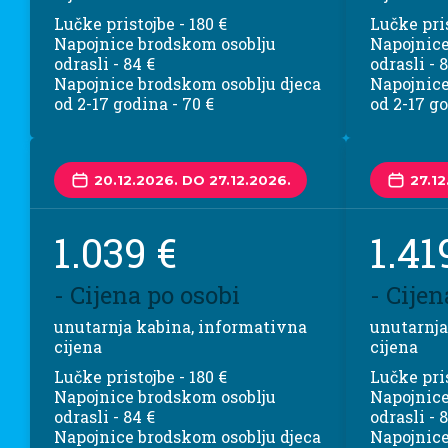
Lučke pristojbe - 180 €
Lučke pris
Napojnice brodskom osoblju
Napojnice
odrasli - 84 €
odrasli - 
Napojnice brodskom osoblju djeca
Napojnice
od 2-17 godina - 70 €
od 2-17 go
20.12.2026. DO 27.12.2026.
27.1
1.039 €
1.41
- Cijena po osobi
- Cijen
unutarnja kabina, informativna
unutarnja
cijena
cijena
Lučke pristojbe - 180 €
Lučke pris
Napojnice brodskom osoblju
Napojnice
odrasli - 84 €
odrasli - 
Napojnice brodskom osoblju djeca
Napojnice