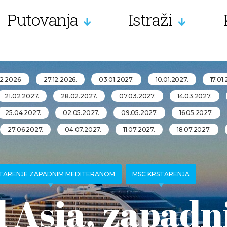
Putovanja
Istraži
12.2026.
27.12.2026.
03.01.2027.
10.01.2027.
17.01
21.02.2027.
28.02.2027.
07.03.2027.
14.03.2027.
25.04.2027.
02.05.2027.
09.05.2027.
16.05.2027.
27.06.2027.
04.07.2027.
11.07.2027.
18.07.2027.
TARENJE ZAPADNIM MEDITERANOM
MSC KRSTARENJA
 Asia, zapadn