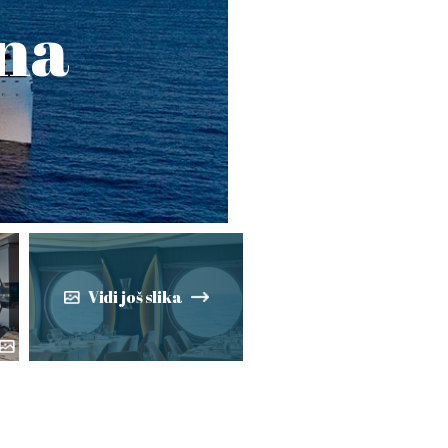
ona
Vidi još slika