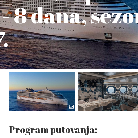
- 8 dana, sez
.
Program putovanja: