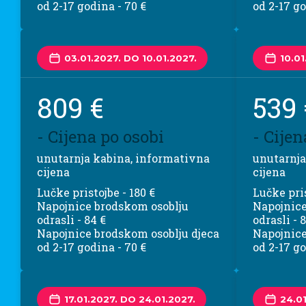
od 2-17 godina - 70 €
od 2-17 go
03.01.2027. DO 10.01.2027.
10.01
809 €
539 
- Cijena po osobi
- Cijen
unutarnja kabina, informativna
unutarnja
cijena
cijena
Lučke pristojbe - 180 €
Lučke pris
Napojnice brodskom osoblju
Napojnice
odrasli - 84 €
odrasli - 
Napojnice brodskom osoblju djeca
Napojnice
od 2-17 godina - 70 €
od 2-17 go
17.01.2027. DO 24.01.2027.
24.01