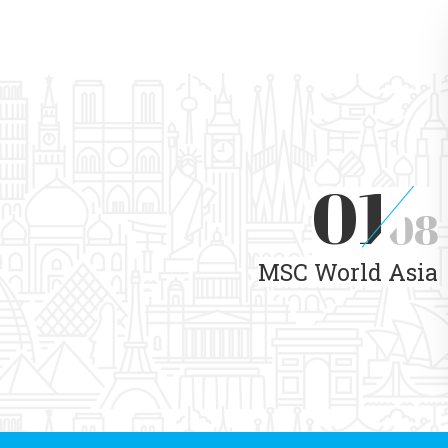
01
08
MSC World Asia