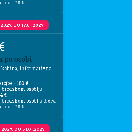
dina - 70 €
.2027. DO 17.01.2027.
€
a po osobi
 kabina, informativna
tojbe - 180 €
 brodskom osoblju
84 €
 brodskom osoblju djeca
dina - 70 €
.2027. DO 31.01.2027.