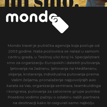
Mondo travel je putnička agencija koja posluje od
2003 godine. Naša poslovnica se nalazi u samom
centru grada, u Teslinoj ulici broj 14. Specijalizirani
smo za organizaciju Europskih i dalekih putovanja,
ljetovanja na Jadranu, ljetovanja na Mediteranu,
skijanja, krstarenja, individualna putovanja prema
Vašim željama, pronalaženje najpovoljnijih avio
karata za Vas, organizacija seminara, teambuldinga
i kongresa, putovanja za zatvorene grupe putnike.
Posebno vodimo pažnju o odabiru naših partnera
na destinaciji kako bi osigurali samo najbolju