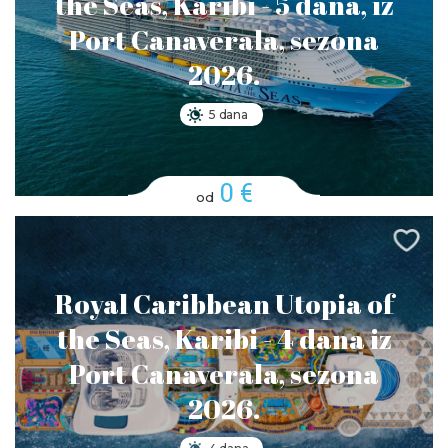
the Seas, Karibi - 5 dana, iz
Port Canaverala, sezona
2026.
5 dana
0 €
od
Royal Caribbean Utopia of
the Seas, Karibi - 4 dana iz
Port Canaverala, sezona
2026.