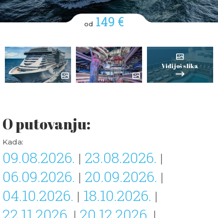
149 €
od
Vidi još slika
O putovanju:
Kada:
09.08.2026.
23.08.2026.
|
|
06.09.2026.
20.09.2026.
|
|
04.10.2026.
18.10.2026.
|
|
22.11.2026.
20.12.2026.
|
|