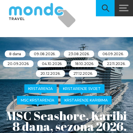
8 dana
09.08.2026.
23.08.2026.
06.09.2026.
20.09.2026.
04.10.2026.
18.10.2026.
22.11.2026.
20.12.2026.
27.12.2026.
KRSTARENJA
KRSTARENJE SVIJET
MSC KRSTARENJA
KRSTARENJE KARIBIMA
MSC Seashore, Karibi
- 8 dana, sezona 2026.