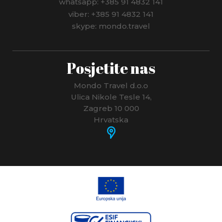
whatsapp: +385 91 4832 141
viber: +385 91 4832 141
skype: mondo.travel
Posjetite nas
Mondo Travel d.o.o
Ulica Nikole Tesle 14,
Zagreb 10 000
Hrvatska