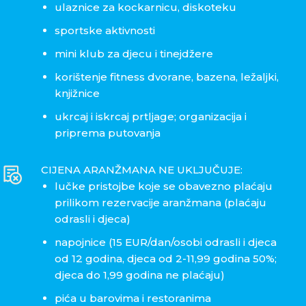
ulaznice za kockarnicu, diskoteku
sportske aktivnosti
mini klub za djecu i tinejdžere
korištenje fitness dvorane, bazena, ležaljki,
knjižnice
ukrcaj i iskrcaj prtljage; organizacija i
priprema putovanja
CIJENA ARANŽMANA NE UKLJUČUJE:
lučke pristojbe koje se obavezno plaćaju
prilikom rezervacije aranžmana (plaćaju
odrasli i djeca)
napojnice (15 EUR/dan/osobi odrasli i djeca
od 12 godina, djeca od 2-11,99 godina 50%;
djeca do 1,99 godina ne plaćaju)
pića u barovima i restoranima