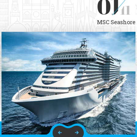
01
11
MSC Seashore