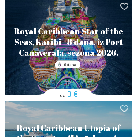
Royal Caribbean Star of the
Seas, Karibi - 8 dana, iz Port
Canaverala, sezona 2026.
8 dana
0 €
od
Royal Caribbean Utopia of