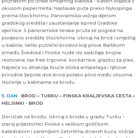
poznatom po izradi omiljenog slatkiša - slatkih štapića s
okusom peperminta. Nastavak puta preko Nykopinga
prema Stockholmu. Panoramska vožnja dijelom
gradskog središta i zaustavljanje ispred Gradske
vijećnice. S panoramske terase pruža se pogled na
povijesno središte Stockholma. Ukrcaj na brod i smještaj
u kabine. Veliki putnički brodovi koji plove Baltikom
između Švedske i Finske nude niz sadržaja: brojne
restorane, tax free trgovine, kockarnice, glazbu za ples.
Najveća su atrakcija tisuće otoka arhipelaga i njihove
prirodne ljepote dok brod polako plovi među otocima.
Noćenje u kabinama na brodu.
5. DAN
BROD – TURKU – FINSKA KRALJEVSKA CESTA –
HELSINKI - BROD
Doručak na brodu. Iskrcaj s broda u gradu Turku -
staroj prijestolnici Finske s velikom gotičkom
katedralom i zanimljivim četvrtima drvenih kuća. Vožnja