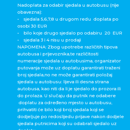
Nadoplata za odabir sjedala u autobusu (nije
obavezna):
• sjedala 5,6,7,8 u drugom redu doplata po
osobi 30 EUR
• bilo koje drugo sjedalo po odabiru 20 EUR
• sjedala 3 i 4 nisu u prodaji
NAPOMENA: Zbog upotrebe različitih tipova
autobusa i prijevoznika,te različitosti
numeracije sjedala u autobusima, organizator
putovanja može uz doplatu garantirati traženi
broj sjedala,no ne može garantirati položaj
sjedala u autobusu: lijeva ili desna strana
autobusa, kao niti da li je sjedalo do prozora ili
do prolaza. U slučaju da putnik ne odabere
doplatu za određeno mjesto u autobusu,
prihvatiti će bilo koji broj sjedala koji se
dodjeljuje po redoslijedu prijave nakon dodjele
sjedala putnicima koji su odabrali sjedalo uz