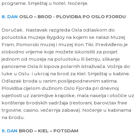
programe. Smještaj u hotel. Noćenje.
8. DAN
OSLO – BROD - PLOVIDBA PO OSLO FJORDU
Doručak. Nastavak razgleda Osla odlaskom do
poluotoka muzeja Bygdoy na kojem se nalazi Muzej
Fram, Pomorski muzej i muzej Kon Tiki. Predviđeno je
slobodno vrijeme koje možete iskoristiti za posjet
jednom od muzeja na poluotoku ili šetnju, slikanje
panorame Osla ili kipova polarnih istraživača. Vožnja do
luke u Oslu i ukrcaj na brod za Kiel. Smještaj u kabine.
Odlazak broda u ranim poslijepodnevnim satima.
Plovidba cijelom dužinom Oslo Fjorda pri dnevnoj
svjetlosti uz zanimljive krajolike, mala naselja i otočiće uz
korištenje brodskih sadržaja (restorani, barovi,tax free
trgovine, casino, večernja zabava). Noćenje u kabinama
na brodu.
9. DAN
BROD – KIEL – POTSDAM