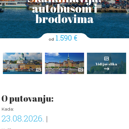
autobusom i
brodovima
1.590 €
od
Vidi još slika
O putovanju:
Kada:
23.08.2026.
|