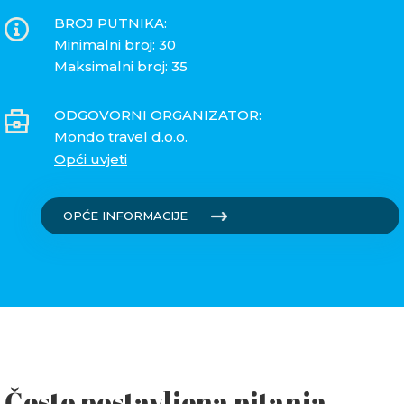
BROJ PUTNIKA:
Minimalni broj: 30
Maksimalni broj: 35
ODGOVORNI ORGANIZATOR:
Mondo travel d.o.o.
Opći uvjeti
OPĆE INFORMACIJE
Često postavljena pitanja