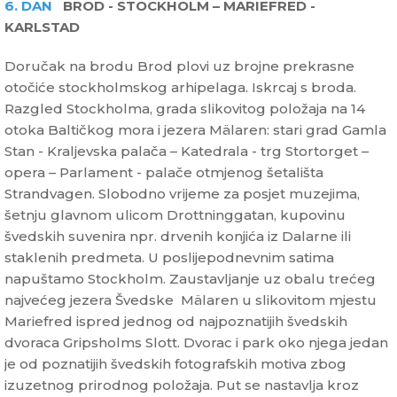
6. DAN
BROD - STOCKHOLM – MARIEFRED -
KARLSTAD
Doručak na brodu Brod plovi uz brojne prekrasne
otočiće stockholmskog arhipelaga. Iskrcaj s broda.
Razgled Stockholma, grada slikovitog položaja na 14
otoka Baltičkog mora i jezera Mälaren: stari grad Gamla
Stan - Kraljevska palača – Katedrala - trg Stortorget –
opera – Parlament - palače otmjenog šetališta
Strandvagen. Slobodno vrijeme za posjet muzejima,
šetnju glavnom ulicom Drottninggatan, kupovinu
švedskih suvenira npr. drvenih konjića iz Dalarne ili
staklenih predmeta. U poslijepodnevnim satima
napuštamo Stockholm. Zaustavljanje uz obalu trećeg
najvećeg jezera Švedske Mälaren u slikovitom mjestu
Mariefred ispred jednog od najpoznatijih švedskih
dvoraca Gripsholms Slott. Dvorac i park oko njega jedan
je od poznatijih švedskih fotografskih motiva zbog
izuzetnog prirodnog položaja. Put se nastavlja kroz