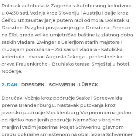
Polazak autobusa iz Zagreba s Autobusnog kolodvora
u 04:30 sati. Vožnja kroz Sloveniju i Austriju i dalje kroz
Češku uz zaustavljanja putem radi odmora. Dolazak u
Dresden. Razgled povijesne jezgre Dresdena „Firence
na Elbi, grada velike umjetničke baštine iz zlatnog doba
saskih vladara: Zwinger s Galerijom starih majstora i
muzejem porculana – Zid saskih vladara - katolička
katedrala - dvorac Augusta Jakoga - protestantska
crkva Frauenkirche - Bruhlska terasa. Smještaj u hotel.
Noćenje.
2. DAN
DRESDEN - SCHWERIN -LÜBECK
Doručak. Vožnja kroz područje Saske i Spreewalda
prema Brandenburgu. Nastavak putovanja kroz
jezersko područje Mecklenburg Vorpommerna, jedno
od rijetko naseljenih područja Njemačke s brojnim
manjim i većim jezerima. Posjet Schwerinu, glavnom
gradu pokrajine smještenom na obali jezera Schweriner