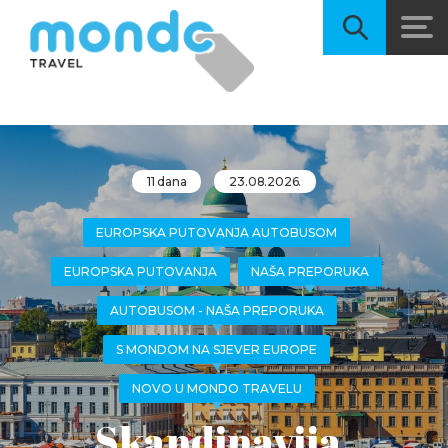
11 dana
23.08.2026.
EUROPSKA PUTOVANJA AUTOBUSOM
EUROPSKA PUTOVANJA
NAŠA PREPORUKA
AUTOBUSOM - NAŠA PREPORUKA
S MONDOM NA SJEVER EUROPE
NOVO U MONDO TRAVELU
Skandinavija,