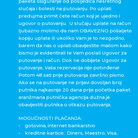
paketa osiguranje od posljedica nesretnog
slučaja i bolesti na putovanju. Po uplati
predujma primit ćete račun koji je ujedno i
ugovor o putovanju. U slučaju uplate na račun
ljubazno molimo da nam OBAVEZNO pošaljete
kopiju uplate ili ukoliko Vam je to nezgodno,
barem da nas o uplati obavijestite mailom kako
bismo je evidentirali te Vam poslali Ugovor za
putovanje i račun. Dok ne dobijete Ugovor za
putovanje, Vaša rezervacija nije potvrđena!
Potom 48 sati prije putovanja završno pismo.
Ako se na putovanje ne prijavi dovoljan broj
putnika najkasnije 20 dana prije početka paket
aranžmana putnička agencija dužna je
obavijestiti putnika o otkazu putovanja.
MOGUĆNOSTI PLAĆANJA:
• gotovina, internet bankarstvo
• kreditne kartice: Diners, Maestro, Visa,