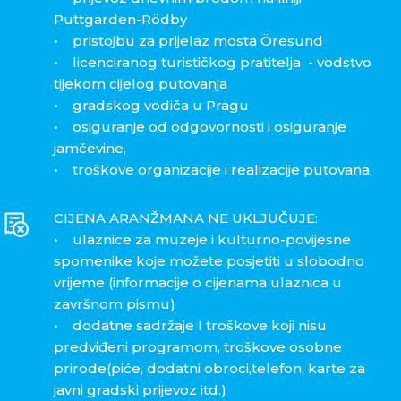
Puttgarden-Rödby
• pristojbu za prijelaz mosta Öresund
• licenciranog turističkog pratitelja - vodstvo
tijekom cijelog putovanja
• gradskog vodiča u Pragu
• osiguranje od odgovornosti i osiguranje
jamčevine,
• troškove organizacije i realizacije putovana
CIJENA ARANŽMANA NE UKLJUČUJE:
• ulaznice za muzeje i kulturno-povijesne
spomenike koje možete posjetiti u slobodno
vrijeme (informacije o cijenama ulaznica u
završnom pismu)
• dodatne sadržaje I troškove koji nisu
predviđeni programom, troškove osobne
prirode(piće, dodatni obroci,telefon, karte za
javni gradski prijevoz itd.)