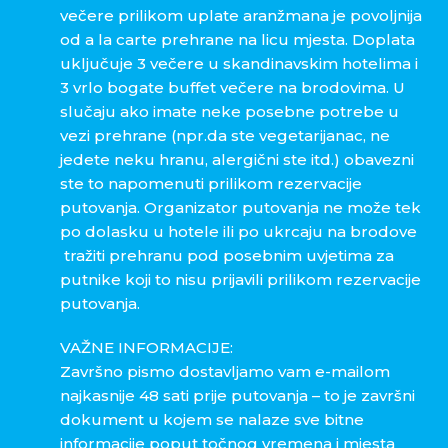
večere prilikom uplate aranžmana je povoljnija
od a la carte prehrane na licu mjesta. Doplata
uključuje 3 večere u skandinavskim hotelima i
3 vrlo bogate buffet večere na brodovima. U
slučaju ako imate neke posebne potrebe u
vezi prehrane (npr.da ste vegetarijanac, ne
jedete neku hranu, alergični ste itd.) obavezni
ste to napomenuti prilikom rezervacije
putovanja. Organizator putovanja ne može tek
po dolasku u hotele ili po ukrcaju na brodove
tražiti prehranu pod posebnim uvjetima za
putnike koji to nisu prijavili prilikom rezervacije
putovanja.
VAŽNE INFORMACIJE:
Završno pismo dostavljamo vam e-mailom
najkasnije 48 sati prije putovanja – to je završni
dokument u kojem se nalaze sve bitne
informacije poput točnog vremena i mjesta