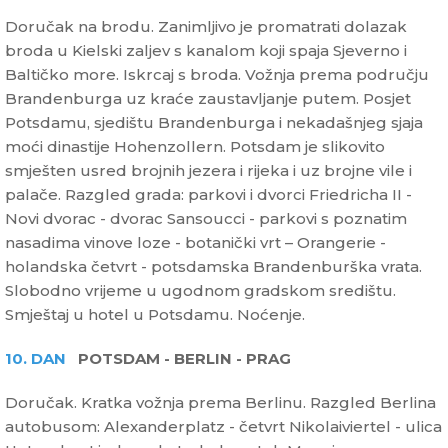
Doručak na brodu. Zanimljivo je promatrati dolazak
broda u Kielski zaljev s kanalom koji spaja Sjeverno i
Baltičko more. Iskrcaj s broda. Vožnja prema području
Brandenburga uz kraće zaustavljanje putem. Posjet
Potsdamu, sjedištu Brandenburga i nekadašnjeg sjaja
moći dinastije Hohenzollern. Potsdam je slikovito
smješten usred brojnih jezera i rijeka i uz brojne vile i
palače. Razgled grada: parkovi i dvorci Friedricha II -
Novi dvorac - dvorac Sansoucci - parkovi s poznatim
nasadima vinove loze - botanički vrt – Orangerie -
holandska četvrt - potsdamska Brandenburška vrata.
Slobodno vrijeme u ugodnom gradskom središtu.
Smještaj u hotel u Potsdamu. Noćenje.
10. DAN
POTSDAM - BERLIN - PRAG
Doručak. Kratka vožnja prema Berlinu. Razgled Berlina
autobusom: Alexanderplatz - četvrt Nikolaiviertel - ulica