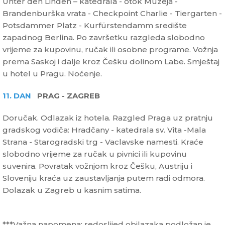
Unter den Linden – katedrala - otok Muzeja -
Brandenburška vrata - Checkpoint Charlie - Tiergarten -
Potsdammer Platz - Kurfürstendamm središte
zapadnog Berlina. Po završetku razgleda slobodno
vrijeme za kupovinu, ručak ili osobne programe. Vožnja
prema Saskoj i dalje kroz Češku dolinom Labe. Smještaj
u hotel u Pragu. Noćenje.
11. DAN
PRAG - ZAGREB
Doručak. Odlazak iz hotela. Razgled Praga uz pratnju
gradskog vodiča: Hradčany - katedrala sv. Vita -Mala
Strana - Starogradski trg - Vaclavske namesti. Kraće
slobodno vrijeme za ručak u pivnici ili kupovinu
suvenira. Povratak vožnjom kroz Češku, Austriju i
Sloveniju kraća uz zaustavljanja putem radi odmora.
Dolazak u Zagreb u kasnim satima.
***Važna napomena: redoslijed obilazaka podložan je