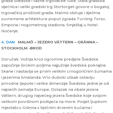
grada Švedske i važne trgovačke luke. Stara gradska
vijećnica i veliki gradski trg Stortorget govore o bogatoj
trgovačkoj prošlosti grada. Malmö obiluje i djelima
suvremene arhitekture poput zgrada Turning Torso,
Emporia i nogometnog stadiona. Smještaj u hotel.
Noćenje.
4. DAN
MALMÖ – JEZERO VÄTTERN – GRÄNNA –
STOCKHOLM -BROD
Doručak. Vožnja kroz ogromne predjele Švedske
započinje širokim poljima najjužnije švedske pokrajine
Skane i nastavlja se prvim velikim crnogoričnim šumama
i jezerima Smalanda. Vrlo duboki utisak ostavlju
prirodne ljepote i velike dimenzije Švedske, jedne je od
najvećih zemalja Europe. Dolazak na obale jezera
Vättern, drugog najvećeg jezera Švedske koje svojom
velikom površinom podsjeća na more. Posjet ljupkom
mjestašcu Gränna s tipičnim drvenim kućama i