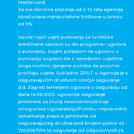
Mastercard
Za sva obročna plaćanja od 2-12 rata agencija
obračunava manipulativne troškove u iznosu
od 5%.
Upute i opći uvjeti putovanja za turističke
aranžmane sastavni su dio programa i ugovora
o putovanju. Svojim potpisom na ugovoru o
putovanju suglasni ste s navedenim uvjetima,
stoga molimo cijenjene putnike da pozorno
pročitaju uvjete. Sukladno ZPUT-u Agencija je s
osiguravajućim društvom UNIQA osiguranje
d.d. Zagreb temeljem Ugovora o osiguranju od
dana 14.09.2025. ugovorila: osiguranje
jamčevine za slučaj nesolventnosti koje
omogućava Ugovaratelju/Putniku neposredno
ostvarivanje prava iz jamčevine od
osiguravajućeg društva pod brojem police 45 -
7003067914 te osiguranje od odgovornosti za