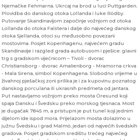
Njemačke Fehmarna. Ukrcaj na brod u luci Puttgarden.
Plovidba do danskog otoka Lollanda i luke Rödby.
Putovanje Skandinavijom započinje vožnjom od otoka
Lollanda do otoka Falstera i dalje do najvećeg danskog
otoka Sjellanda, otoci su međusobno povezani
mostovima. Posjet Kopenhagenu, najvećem gradu
Skandinavije i razgled grada autobusom i pješice: glavni
trg s gradskom vijećnicom – Tivoli - dvorac
Christiansborg - dvorac Amalienborg - Mramorna crkva
- Mala Sirena, simbol Kopenhagena. Slobodno vrijeme u
živahnoj pješačkoj zoni prilika je i za kupovinu poznatog
danskog porculana ili ukrasnih predmeta od jantara.
Put nastavljamo vožnjom preko mosta Öresund koji
spaja Dansku i Švedsku preko morskog tjesnaca. Most
je dugačak 7845 m, a pristupni je put tunel koji jednim
dijelom ide ispod mora. Prijelazom mosta dolazimo u
južnu Švedsku i grad Malmö, jedan od najvećih švedskih
gradova. Posjet gradskom središtu trećeg najvećeg