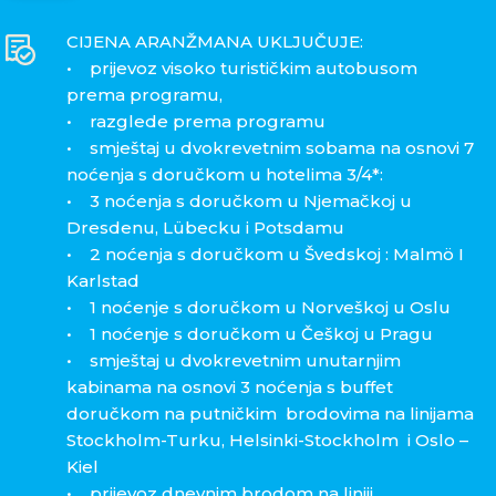
CIJENA ARANŽMANA UKLJUČUJE:
• prijevoz visoko turističkim autobusom
prema programu,
• razglede prema programu
• smještaj u dvokrevetnim sobama na osnovi 7
noćenja s doručkom u hotelima 3/4*:
• 3 noćenja s doručkom u Njemačkoj u
Dresdenu, Lübecku i Potsdamu
• 2 noćenja s doručkom u Švedskoj : Malmö I
Karlstad
• 1 noćenje s doručkom u Norveškoj u Oslu
• 1 noćenje s doručkom u Češkoj u Pragu
• smještaj u dvokrevetnim unutarnjim
kabinama na osnovi 3 noćenja s buffet
doručkom na putničkim brodovima na linijama
Stockholm-Turku, Helsinki-Stockholm i Oslo –
Kiel
• prijevoz dnevnim brodom na liniji