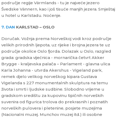
područje regije Värmlands - tu je najveće jezero
Švedske Vännern, kao i još tisuće manjih jezera. Smještaj
u hotel u Karlstadu. Noćenje.
7. DAN
KARLSTAD – OSLO
Doručak. Vožnja prema Norveškoj vodi kroz područje
velikih prirodnih ljepota, uz rijeke i brojna jezera te uz
područje okolice Oslo fjorda. Dolazak u Oslo, razgled
grada: gradska vijećnica - mornarička četvrt Akker
Brygge - kraljevska palača – Parlament - glavna ulica
Karla Johanna - utvrda Akershus - Vigeland park,
remek djelo velikog norveškog kipara Gustava
Vigelanda s 227 monumentalnih skulptura na temu
života i smrti i ljudske sudbine. Slobodno vrijeme u
gradskom središtu za kupovinu tipičnih norveških
suvenira od figurica trolova do prekrasnih i poznatih
norveških pulovera i pletenine, posjete muzejima
(Nacionalni muzej. Munchov muzej itd.) ili osobne