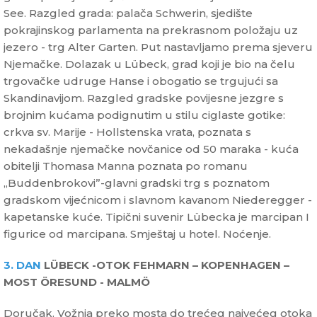
See. Razgled grada: palača Schwerin, sjedište
pokrajinskog parlamenta na prekrasnom položaju uz
jezero - trg Alter Garten. Put nastavljamo prema sjeveru
Njemačke. Dolazak u Lübeck, grad koji je bio na čelu
trgovačke udruge Hanse i obogatio se trgujući sa
Skandinavijom. Razgled gradske povijesne jezgre s
brojnim kućama podignutim u stilu ciglaste gotike:
crkva sv. Marije - Hollstenska vrata, poznata s
nekadašnje njemačke novčanice od 50 maraka - kuća
obitelji Thomasa Manna poznata po romanu
„Buddenbrokovi”-glavni gradski trg s poznatom
gradskom vijećnicom i slavnom kavanom Niederegger -
kapetanske kuće. Tipični suvenir Lübecka je marcipan I
figurice od marcipana. Smještaj u hotel. Noćenje.
3. DAN
LÜBECK -OTOK FEHMARN – KOPENHAGEN –
MOST ÖRESUND - MALMÖ
Doručak. Vožnja preko mosta do trećeg najvećeg otoka