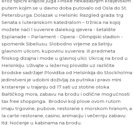
kroz tipični krajolik juga Finske nekadašnjim kraljevskim
putem kojim se u davno doba putovalo od Osla do St.
Petersburga. Dolazak u Helsinki. Razgled grada: trg
Senata s luteranskom katedralom – tržnica na kojoj
možete naći I suvenire dalekog sjevera - šetalište
Esplanade – Parlament - Opera - Olimpijski stadion -
spomenik Sibeliusu. Slobodno vrijeme za šetnju
glavnom ulicom, kupovinu suvenira ili predmeta
finskog dizajna i mode u glavnoj ulici. Ukrcaj na brod u
Helsinkiju. Uživajte u ležernoj plovidbi uz različite
brodske sadržaje! Plovidba od Helsinkija do Stockholma
jedinstveni je udobni doživljaj za putnika i pravo mini
krstarenje u trajanju od 17 sati uz stotine otoka
Baltičkog mora, zabavu na brodu i odlične mogućnosti
tax free shoppinga. Brodovi koji plove ovom rutom
imaju trgovine, pubove, restorane s morskom hranom, a
la carte restorane, casino, animaciju i večernju zabavu
itd. Noćenje u kabinama na brodu.