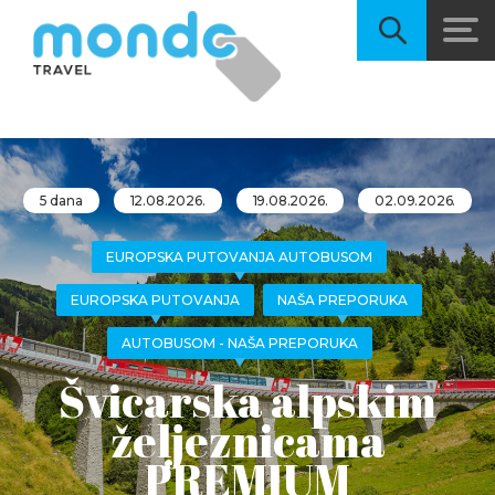
5 dana
12.08.2026.
19.08.2026.
02.09.2026.
EUROPSKA PUTOVANJA AUTOBUSOM
EUROPSKA PUTOVANJA
NAŠA PREPORUKA
AUTOBUSOM - NAŠA PREPORUKA
Švicarska alpskim
željeznicama
PREMIUM