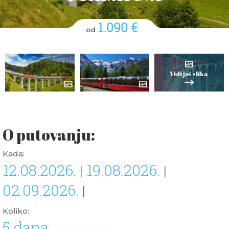
1.090 €
od
Vidi još slika
O putovanju:
Kada:
12.08.2026.
19.08.2026.
|
|
02.09.2026.
|
Koliko:
5 dana