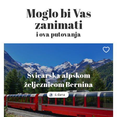
Moglo bi Vas
zanimati
i ova putovanja
Švicarska alpskom
željeznicom Bernina
4 dana