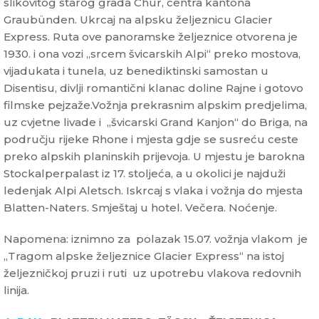
slikovitog starog grada Chur, centra kantona
Graubünden. Ukrcaj na alpsku željeznicu Glacier
Express. Ruta ove panoramske željeznice otvorena je
1930. i ona vozi „srcem švicarskih Alpi“ preko mostova,
vijadukata i tunela, uz benediktinski samostan u
Disentisu, divlji romantični klanac doline Rajne i gotovo
filmske pejzaže.Vožnja prekrasnim alpskim predjelima,
uz cvjetne livade i „švicarski Grand Kanjon“ do Briga, na
području rijeke Rhone i mjesta gdje se susreću ceste
preko alpskih planinskih prijevoja. U mjestu je barokna
Stockalperpalast iz 17. stoljeća, a u okolici je najduži
ledenjak Alpi Aletsch. Iskrcaj s vlaka i vožnja do mjesta
Blatten-Naters. Smještaj u hotel. Večera. Noćenje.
Napomena: iznimno za polazak 15.07. vožnja vlakom je
„Tragom alpske željeznice Glacier Express“ na istoj
željezničkoj pruzi i ruti uz upotrebu vlakova redovnih
linija.