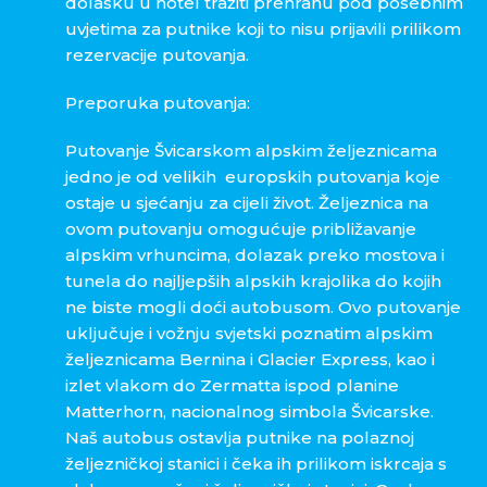
dolasku u hotel tražiti prehranu pod posebnim
uvjetima za putnike koji to nisu prijavili prilikom
rezervacije putovanja.
Preporuka putovanja:
Putovanje Švicarskom alpskim željeznicama
jedno je od velikih europskih putovanja koje
ostaje u sjećanju za cijeli život. Željeznica na
ovom putovanju omogućuje približavanje
alpskim vrhuncima, dolazak preko mostova i
tunela do najljepših alpskih krajolika do kojih
ne biste mogli doći autobusom. Ovo putovanje
uključuje i vožnju svjetski poznatim alpskim
željeznicama Bernina i Glacier Express, kao i
izlet vlakom do Zermatta ispod planine
Matterhorn, nacionalnog simbola Švicarske.
Naš autobus ostavlja putnike na polaznoj
željezničkoj stanici i čeka ih prilikom iskrcaja s