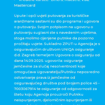
Mastercard
Upute i opći uvjeti putovanja za turističke
aranžmane sastavni su dio programa i ugovora
o putovanju. Svojim potpisom na ugovoru o
putovanju suglasni ste s navedenim uvjetima,
stoga molimo cijenjene putnike da pozorno
pročitaju uvjete. Sukladno ZPUT-u Agencija je s
osiguravajućim društvom UNIQA osiguranje
d.d. Zagreb temeljem Ugovora o osiguranju od
dana 14.09.2025. ugovorila: osiguranje
jamčevine za slučaj nesolventnosti koje
omogućava Ugovaratelju/Putniku neposredno
ostvarivanje prava iz jamčevine od
osiguravajućeg društva pod brojem police 45 -
7003067914 te osiguranje od odgovornosti za
štetu koju Agencija prouzroči Putniku
neispunjenjem, djelomičnim ispunjenjem ili