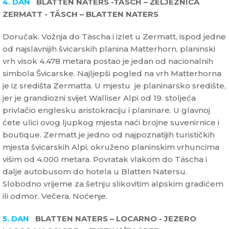
4. DAN
BLATTEN NATERS -TÄSCH – ŽELJEZNICA
ZERMATT - TÄSCH – BLATTEN NATERS
Doručak. Vožnja do Täscha i izlet u Zermatt, ispod jedne
od najslavnijih švicarskih planina Matterhorn, planinski
vrh visok 4.478 metara postao je jedan od nacionalnih
simbola Švicarske. Najljepši pogled na vrh Matterhorna
je iz središta Zermatta. U mjestu je planinarsko središte,
jer je grandiozni svijet Walliser Alpi od 19. stoljeća
privlačio englesku aristokraciju i planinare. U glavnoj
ćete ulici ovog ljupkog mjesta naći brojne suvenirnice i
boutique. Zermatt je jedno od najpoznatijih turističkih
mjesta švicarskih Alpi, okruženo planinskim vrhuncima
višim od 4.000 metara. Povratak vlakom do Täscha i
dalje autobusom do hotela u Blatten Natersu.
Slobodno vrijeme za šetnju slikovitim alpskim gradićem
ili odmor. Večera. Noćenje.
5. DAN
BLATTEN NATERS – LOCARNO - JEZERO