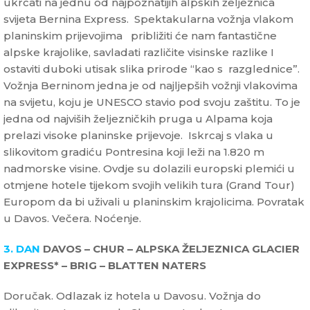
ukrcati na jednu od najpoznatijih alpskih željeznica
svijeta Bernina Express. Spektakularna vožnja vlakom
planinskim prijevojima približiti će nam fantastične
alpske krajolike, savladati različite visinske razlike I
ostaviti duboki utisak slika prirode “kao s razglednice”.
Vožnja Berninom jedna je od najljepših vožnji vlakovima
na svijetu, koju je UNESCO stavio pod svoju zaštitu. To je
jedna od najviših željezničkih pruga u Alpama koja
prelazi visoke planinske prijevoje. Iskrcaj s vlaka u
slikovitom gradiću Pontresina koji leži na 1.820 m
nadmorske visine. Ovdje su dolazili europski plemići u
otmjene hotele tijekom svojih velikih tura (Grand Tour)
Europom da bi uživali u planinskim krajolicima. Povratak
u Davos. Večera. Noćenje.
3. DAN
DAVOS – CHUR – ALPSKA ŽELJEZNICA GLACIER
EXPRESS* – BRIG – BLATTEN NATERS
Doručak. Odlazak iz hotela u Davosu. Vožnja do