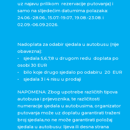
uz najavu prilikom rezervacije putovanja) i
samo na slijedećim datumima polazaka:
24.06.-28.06., 15.07.-19.07., 19.08.-23.08. i
02.09.-06.09.2026.
Nadoplata za odabir sjedala u autobusu (nije
obavezna):
• sjedala 5,6,7,8 u drugom redu doplata po
osobi 30 EUR
• bilo koje drugo sjedalo po odabiru 20 EUR
• sjedala 3 i 4 nisu u prodaji
NAPOMENA: Zbog upotrebe različitih tipova
autobusa i prijevoznika, te različitosti
numeracije sjedala u autobusima, organizator
putovanja može uz doplatu garantirati traženi
broj sjedala,no ne može garantirati položaj
sjedala u autobusu: lijeva ili desna strana