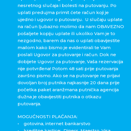
nesretnog slučaja i bolesti na putovanju. Po
uplati predujma primit ćete račun koji je
ujedno i ugovor o putovanju. U slučaju uplate
na račun ljubazno molimo da nam OBAVEZNO
pošaljete kopiju uplate ili ukoliko Vam je to
nezgodno, barem da nas o uplati obavijestite
mailom kako bismo je evidentirali te Vam
poslali Ugovor za putovanje i račun. Dok ne
dobijete Ugovor za putovanje, Vaša rezervacija
nije potvrđena! Potom 48 sati prije putovanja
završno pismo. Ako se na putovanje ne prijavi
dovoljan broj putnika najkasnije 20 dana prije
početka paket aranžmana putnička agencija
dužna je obavijestiti putnika o otkazu
putovanja.
MOGUĆNOSTI PLAĆANJA:
• gotovina, internet bankarstvo
• kreditne kartice: Diners, Maestro, Visa,