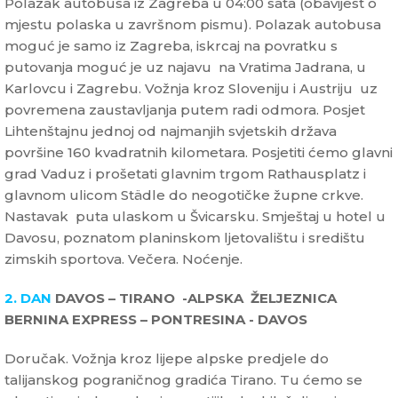
Polazak autobusa iz Zagreba u 04:00 sata (obavijest o
mjestu polaska u završnom pismu). Polazak autobusa
moguć je samo iz Zagreba, iskrcaj na povratku s
putovanja moguć je uz najavu na Vratima Jadrana, u
Karlovcu i Zagrebu. Vožnja kroz Sloveniju i Austriju uz
povremena zaustavljanja putem radi odmora. Posjet
Lihtenštajnu jednoj od najmanjih svjetskih država
površine 160 kvadratnih kilometara. Posjetiti ćemo glavni
grad Vaduz i prošetati glavnim trgom Rathausplatz i
glavnom ulicom Städle do neogotičke župne crkve.
Nastavak puta ulaskom u Švicarsku. Smještaj u hotel u
Davosu, poznatom planinskom ljetovalištu i središtu
zimskih sportova. Večera. Noćenje.
2. DAN
DAVOS – TIRANO -ALPSKA ŽELJEZNICA
BERNINA EXPRESS – PONTRESINA - DAVOS
Doručak. Vožnja kroz lijepe alpske predjele do
talijanskog pograničnog gradića Tirano. Tu ćemo se