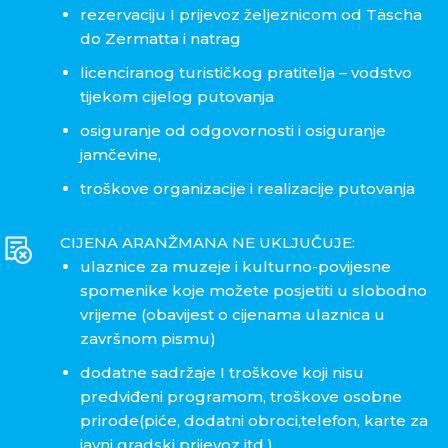
rezervaciju I prijevoz željeznicom od Täscha
do Zermatta i natrag
licenciranog turističkog pratitelja – vodstvo
tijekom cijelog putovanja
osiguranje od odgovornosti i osiguranje
jamčevine,
troškove organizacije i realizacije putovanja
CIJENA ARANŽMANA NE UKLJUČUJE:
ulaznice za muzeje i kulturno-povijesne
spomenike koje možete posjetiti u slobodno
vrijeme (obavijest o cijenama ulaznica u
završnom pismu)
dodatne sadržaje I troškove koji nisu
predviđeni programom, troškove osobne
prirode(piće, dodatni obroci,telefon, karte za
javni gradski prijevoz itd.)