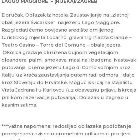
LAGGO MAGGIORE – (RIJEKA)/ZAGREB
Doručak. Odlazak iz hotela. Zaustavljanje na „zlatnoj
obali jezera Švicarske“ na jezeru Lago Maggiore.
Razgledati ćemo povijesno središte omiljenog
turističkog mjesta Locarno: glavni trg Piazza Grande –
Teatro Casino – Torre del Comune – obala jezera.
Okolica grada je okružena bujnom vegetacijom
oleandera, palmi, smokava, maslina i badema. Nastavak
putovanja prema jezeru Lago di Como vožnjom kroz
Italiju uz kraća zaustavljanja putem radi odmora i dalje
kroz Sloveniju do Hrvatske. Moguć iskrcaj na stajalištu
Vrata Jadrana i u Karlovcu (uz obaveznu prijavu iskrcaja
prilikom rezervacije putovanja). Dolazak u Zagreb u
kasnim satima.
***Važna napomena: redoslijed obilazaka podložan je
promjenama ovisno o prometnim prilikama i procjeni