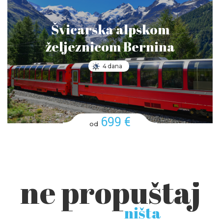
Švicarska alpskom
željeznicom Bernina
4 dana
699 €
od
ne propuštaj
ništa