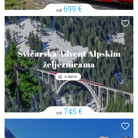
699 €
od
Švicarska Advent Alpskim
željeznicama
4 dana
745 €
od