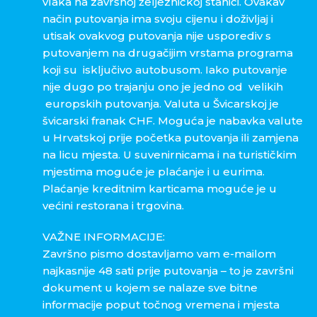
vlaka na završnoj željezničkoj stanici. Ovakav
način putovanja ima svoju cijenu i doživljaj i
utisak ovakvog putovanja nije usporediv s
putovanjem na drugačijim vrstama programa
koji su isključivo autobusom. Iako putovanje
nije dugo po trajanju ono je jedno od velikih
europskih putovanja. Valuta u Švicarskoj je
švicarski franak CHF. Moguća je nabavka valute
u Hrvatskoj prije početka putovanja ili zamjena
na licu mjesta. U suvenirnicama i na turističkim
mjestima moguće je plaćanje i u eurima.
Plaćanje kreditnim karticama moguće je u
većini restorana i trgovina.
VAŽNE INFORMACIJE:
Završno pismo dostavljamo vam e-mailom
najkasnije 48 sati prije putovanja – to je završni
dokument u kojem se nalaze sve bitne
informacije poput točnog vremena i mjesta