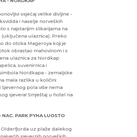
YA - NORDKAP
vljivi osjećaj velike divljine -
ksvidda i naselje norveških
o s najstarijim slikarijama na
 (uključena ulaznica). Preko
mo do otoka Mageroya koji je
otok obrastao mahovinom i s
čena ulaznica za Nordkap
pelica, suvenirnica i
od simbola Nordkapa - zemaljske
a mala razlika u količini
 i Sjevernog pola više nema
og sjevera! Smještaj u hotel na
– NAC. PARK PYHA LUOSTO
 Olderfjorda uz plaže dalekog
najvećih sjevernih norveških