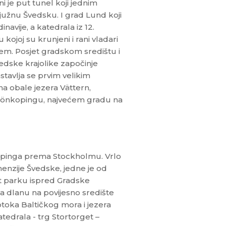
 je put tunel koji jednim
južnu Švedsku. I grad Lund koji
navije, a katedrala iz 12.
 kojoj su krunjeni i rani vladari
tem. Posjet gradskom središtu i
edske krajolike započinje
stavlja se prvim velikim
 obale jezera Vättern,
 Jönkopingu, najvećem gradu na
öpinga prema Stockholmu. Vrlo
enzije Švedske, jedne je od
t parku ispred Gradske
a dlanu na povijesno središte
toka Baltičkog mora i jezera
tedrala - trg Stortorget –