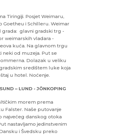
 Tiringiji. Posjet Weimaru,
 Goetheu i Schilleru. Weimar
 grada: glavni gradski trg -
or weimarskih vladara -
heova kuća. Na glavnom trgu
ti neki od muzeja. Put se
pommerna. Dolazak u veliku
gradskim središtem luke koja
štaj u hotel. Noćenje.
UND – LUND - JÖNKOPING
Baltičkim morem prema
ku Falster. Naše putovanje
do najvećeg danskog otoka
ut nastavljamo jedinstvenim
 Dansku i Švedsku preko