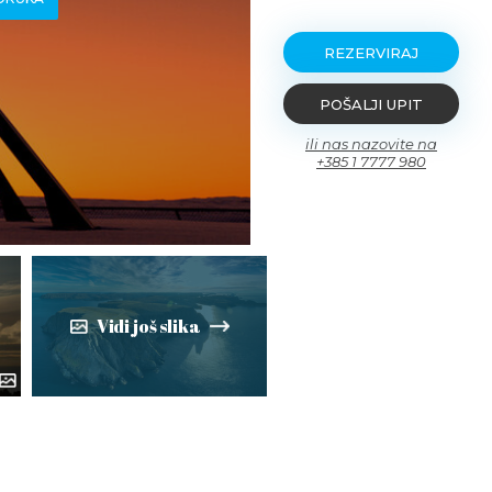
REZERVIRAJ
POŠALJI UPIT
ili nas nazovite na
+385 1 7777 980
Vidi još slika