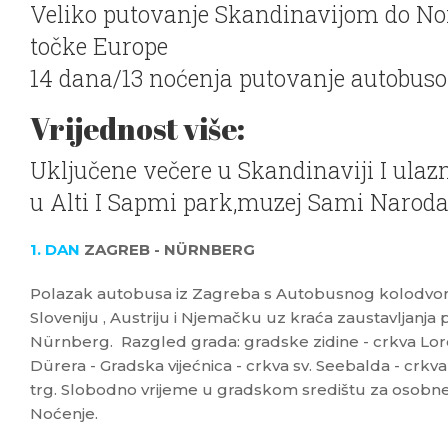
Veliko putovanje Skandinavijom do Nor
točke Europe
14 dana/13 noćenja putovanje autobus
Vrijednost više:
Uključene večere u Skandinaviji I ulaz
u Alti I Sapmi park,muzej Sami Naroda
1. DAN
ZAGREB - NÜRNBERG
Polazak autobusa iz Zagreba s Autobusnog kolodvora 
Sloveniju , Austriju i Njemačku uz kraća zaustavljanj
Nürnberg. Razgled grada: gradske zidine - crkva Lor
Dürera - Gradska vijećnica - crkva sv. Seebalda - crkva
trg. Slobodno vrijeme u gradskom središtu za osobne
Noćenje.