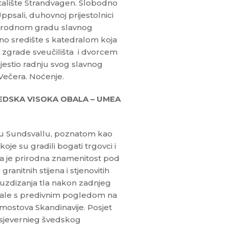
talište Strandvagen. Slobodno
psali, duhovnoj prijestolnici
i i rodnom gradu slavnog
o središte s katedralom koja
, zgrade sveučilišta i dvorcem
jestio radnju svog slavnog
 Večera. Noćenje.
EDSKA VISOKA OBALA – UMEA
du Sundsvallu, poznatom kao
je su gradili bogati trgovci i
va je prirodna znamenitost pod
anitnih stijena i stjenovitih
s uzdizanja tla nakon zadnjeg
bale s predivnim pogledom na
 mostova Skandinavije. Posjet
jsjevernieg švedskog