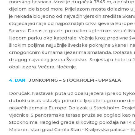
morskog tjesnaca. Most je dugačak 7845 m, a pristupni
dijelom ide ispod mora. Prijelazom mosta dolazimo u 
je nekada bio jedno od najvećih vjerskih središta Skandi
stoljeća jedna je od najpoznatijih crkvi sjevera Europe u
Sjevera. Danas je grad s poznatim uglednim sveučiliš
lijepom parku oko katedrale. Vožnja kroz predivne šv
širokim poljima najjužnije švedske pokrajine Skane i na
crnogoričnim šumama i jezerima Smalanda. Dolazak na
drugog najvećeg jezera Švedske. Smještaj u hotel u
obali jezera. Večera. Noćenje.
4. DAN
JÖNKOPING – STOCKHOLM - UPPSALA
Doručak. Nastavak puta uz obalu jezera i preko Nyk
duboki utisak ostavlju prirodne ljepote i ogromne dim
najvećih zemalja Europe. Dolazak u Stockholm. Posje
vijećnice. S panoramske terase pruža se pogled kao n
Stockholma. Razgled grada slikovitog položaja na 14 o
Mälaren: stari grad Gamla Stan - Kraljevska palača – Ka