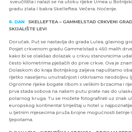
sveučilišta i nalazi se na utoku rijeke Umea u Botnijski
gradu zlata I bakra Skelleftea. Večera. Noćenje.
6. DAN
SKELLEFTEA – GAMMELSTAD CRKVENI GRAD 
SKIJALIŠTE LEVI
Doručak. Put se nastavlja do grada Lulea, glavnog gr
Posjet crkvenom gradu Gammelstad s 450 malih drve
kako bi se olakšao dolazak u crkvu stanovnicima udalje
često kilometrima pješačili do prve crkve. Ova je zn
Dolaskom do kraja Botnijskog zaljeva napuštamo obal
rijetko naseljenu unutrašnjost i otkrivamo neodoljivu 
Ogromne rijeke bogate ribom s velikim brzacima i rije
prva stada sobova na našem putu prate nas do ulask
polarnog kruga. Tu se možete fotografirati uz znak ula
europskog kontinenta! Smještaj u hotel u najpoznatijem
u ljetnim mjesecima pruža brojne mogućnosti šetnje i
ljepotama.