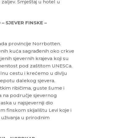
 zaljev. Smještaj u hotel u
– SJEVER FINSKE –
ada provincije Norrbotten.
nih kuća sagrađenih oko crkve
nih sjevernih krajeva koji su
amenitost pod zaštitom UNESCa.
nu cestu i krećemo u divlju
ljepotu dalekog sjevera.
tkim ribičima, guste šume i
a na područje sjevernog
ska u najsjeverniji dio
 finskom skijalištu Levi koje i
 uživanja u prirodnim