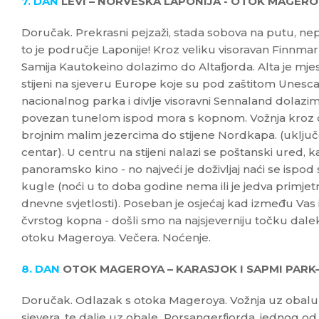
7. DAN
LEVI – NORVEŠKA LAPONIJA - OTOK MAGERO
Doručak. Prekrasni pejzaži, stada sobova na putu, nepono
to je područje Laponije! Kroz veliku visoravan Finnmar
Samija Kautokeino dolazimo do Altafjorda. Alta je mjest
stijeni na sjeveru Europe koje su pod zaštitom Unesca
nacionalnog parka i divlje visoravni Sennaland dolazi
povezan tunelom ispod mora s kopnom. Vožnja kroz 
brojnim malim jezercima do stijene Nordkapa. (uklju
centar). U centru na stijeni nalazi se poštanski ured, ka
panoramsko kino - no najveći je doživljaj naći se isp
kugle (noći u to doba godine nema ili je jedva primjetn
dnevne svjetlosti). Poseban je osjećaj kad između Vas
čvrstog kopna - došli smo na najsjeverniju točku dalek
otoku Mageroya. Večera. Noćenje.
8. DAN
OTOK MAGEROYA – KARASJOK I SAPMI PARK
Doručak. Odlazak s otoka Mageroya. Vožnja uz obalu
sjevera, te dalje uz obale Porsangerfjorda, jednog od 