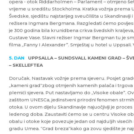
opera - otok Riddarholmen – Parlament – otmjeno še
vrijeme u središtu Stockholma. Kratka vožnja prema Up
Švedske, sjedištu najstarijeg sveučilišta u Skandinavij
režisera Ingmara Bergmana. Razgledati ćemo povijesn
je 300 godina bila krunidbena crkva švedskih kraljeva
Gustave Vase. Slavni režiser Ingmar Bergman tu je sm
filma „Fanny I Alexander”. Smještaj u hotel u Uppsali.
5. DAN
UPPSALLA – SUNDSVALL KAMENI GRAD – ŠV
– SKELLEFTEA
Doručak. Nastavak vožnje prema sjeveru. Posjet gra
„kameni grad“zbog otmjenih kamenih palača i trgova ko
plemići sjevera. Put nastavljamo do „Visoke obale”. O
zaštitom UNESCa, jedinstveni prirodni fenomen strmih gr
otoka. U ovom dijelu Skandinavije najuočjiviji je proce
ledenog doba. Zaustaviti ćemo se u centru Visoke o
obalu i otoke koje povezuje jedan od najduljih visećih
gradu Umea. “Grad breza“kako ga zovu sjedište je na