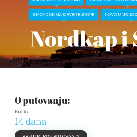
S MONDOM NA SJEVER EUROPE
NOVO U MONDO
Nordkap i 
O putovanju:
Koliko:
14 dana
PREUZMI PDF PUTOVANJA