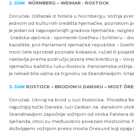
2. DAN
NÜRNBERG – WEIMAR - ROSTOCK
Doručak. Odlazak iz hotela u Nürnbergu. Vožnja prema
jednom od kulturnih središta Njemačke, poznatom po
je jedan od najposjećenijih gradova Njemačke, razgled
Gradska vijećnica - spomenik Goetheu i Schilleru - dv
kazalište, prvi Parlament njemačke republike – Goet
moći ćete isprobati poznate kobasice, ručati ili posjeti
nastavlja prema području jezera Mecklenburg – Vor
njemačku baltičku luku Rostock. Panoramska vožnja 
je nekad bila važna za trgovinu sa Skandinavijom. Smje
3. DAN
ROSTOCK – BRODOM U DANSKU – MOST ÖRES
Doručak. Ukrcaj na brod u luci Rostocka. Plovidba 
najjužnijoj točki Danske, luci Gedser na danskom oto
Skandinavijom započinje vožnjom od otoka Falstera 
Sjellanda, otoci su međusobno povezani mostovima. P
doživljajem: vožnjom preko mosta Öresund koji spaja