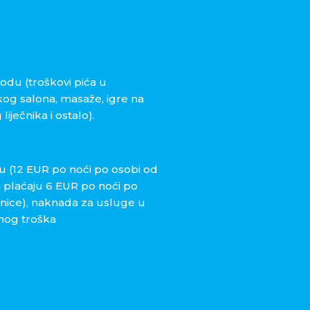
odu (troškovi pića u
skog salona, masaže, igre na
ječnika i ostalo).
u (12 EUR po noći po osobi od
na plaćaju 6 EUR po noći po
jnice), naknada za usluge u
enog troška