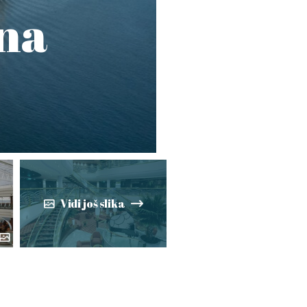
ona
Vidi još slika