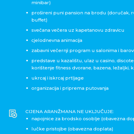
minibar)
prošireni puni pansion na brodu (doručak, r
buffet)
svečana večera uz kapetanovu zdravicu
cjelodnevna animacija
zabavni večernji program u salonima i bar
predstave u kazalištu, ulaz u casino, discote
korištenje fitness dvorane, bazena, ležaljki, k
ukrcaj i iskrcaj prtljage
organizacija i priprema putovanja
CIJENA ARANŽMANA NE UKLJUČUJE:
napojnice za brodsko osoblje (obavezna do
lučke pristojbe (obavezna doplata)