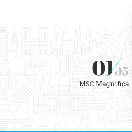
01
05
MSC Magnifica