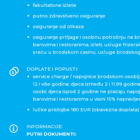
fakultativne izlete
putno zdravstveno osiguranje
osiguranje od otkaza
osiguranje prtljage i osobnu potrošnju na br
barovima i restoranima, izleti, usluge frizer
sreću u brodskom casinu, usluge brodskog li
DOPLATE I POPUSTI:
service charge / napojnice brodskom osoblj
12 i više godina; djeca između 2 i 11,99 godi
osobi; djeca ispod 2 godine ne plaćaju napo
barovima i restoranima u visini 15% napravlj
lučke pristojbe 180 EUR (obavezna doplata)
INFORMACIJE:
PUTNI DOKUMENTI: