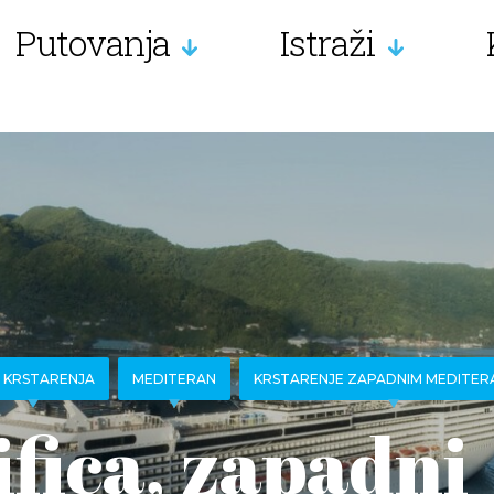
Putovanja
Istraži
 KRSTARENJA
MEDITERAN
KRSTARENJE ZAPADNIM MEDITE
fica, zapadni