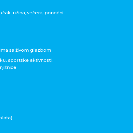
učak, užina, večera, ponoćni
ovima sa živom glazbom
ku, sportske aktivnosti,
njižnice
plata)