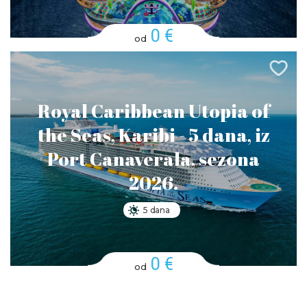
0 €
od
Royal Caribbean Utopia of
the Seas, Karibi - 5 dana, iz
Port Canaverala, sezona
2026.
5 dana
0 €
od