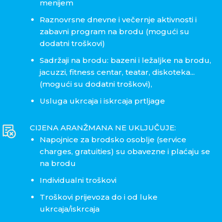
menijem
Raznovrsne dnevne i večernje aktivnosti i
zabavni program na brodu (mogući su
dodatni troškovi)
Sadržaji na brodu: bazeni i ležaljke na brodu,
jacuzzi, fitness centar, teatar, diskoteka...
(mogući su dodatni troškovi),
Usluga ukrcaja i iskrcaja prtljage
CIJENA ARANŽMANA NE UKLJUČUJE:
Napojnice za brodsko osoblje (service
charges, gratuities) su obavezne i plaćaju se
na brodu
Individualni troškovi
Troškovi prijevoza do i od luke
ukrcaja/iskrcaja