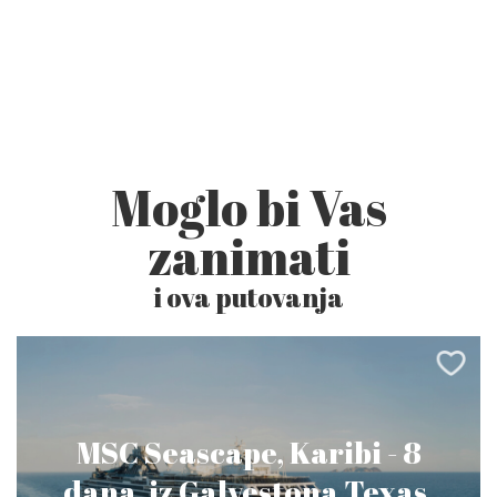
Moglo bi Vas
zanimati
i ova putovanja
MSC Seascape, Karibi - 8
dana, iz Galvestona Texas,