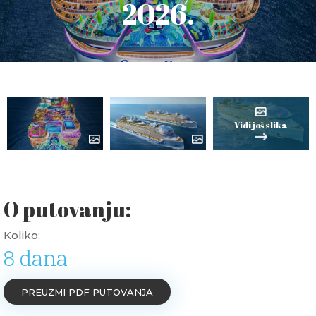
2026.
Vidi još slika
O putovanju:
Koliko:
8 dana
PREUZMI PDF PUTOVANJA