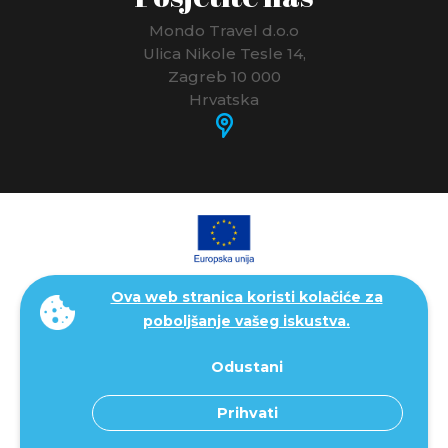
Mondo Travel d.o.o
Ulica Nikole Tesle 14,
Zagreb 10 000
Hrvatska
Ova web stranica koristi kolačiće za
poboljšanje vašeg iskustva.
Odustani
Prihvati