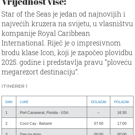
Vrijednost više:
Star of the Seas je jedan od najnovijih i
najvećih kruzera na svijetu, u vlasništvu
kompanije Royal Caribbean
International. Riječ je o impresivnom
brodu klase Icon, koji je započeo plovidbu
2025. godine i predstavlja pravu “ploveću
megarezort destinaciju”.
ITINERER 1
DAN
LUKE
DOLAZAK
POLAZAK
1
Port Canaveral, Florida - USA
--
16:30
2
Coco Cay - Bahami
07:00
17:00
3
Dan na moru
00:00
00:00