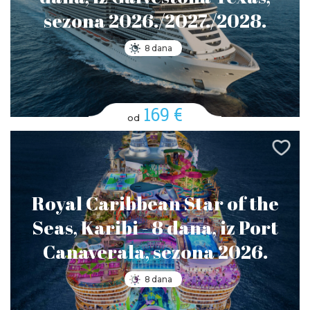
sezona 2026./2027./2028.
8 dana
169 €
od
Royal Caribbean Star of the
Seas, Karibi - 8 dana, iz Port
Canaverala, sezona 2026.
8 dana