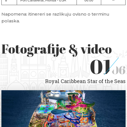
8
Port Canaveral, Florida - USA
06:00
--
Napomena: itinereri se razlikuju ovisno o terminu
polaska.
Fotografije & video
01
06
Royal Caribbean Star of the Seas