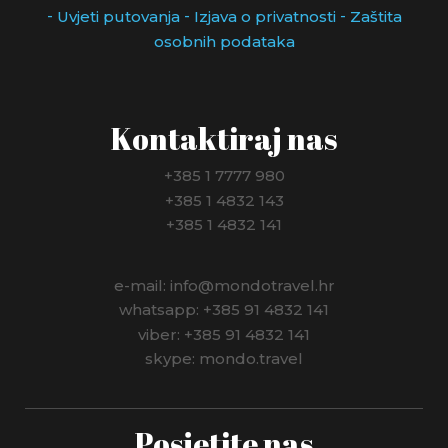
-
-
-
Uvjeti putovanja
Izjava o privatnosti
Zaštita
osobnih podataka
Kontaktiraj nas
+385 1 7777 980
+385 1 4832 143
+385 1 4832 141
e-mail: info@mondotravel.hr
whatsapp: +385 91 4832 141
viber: +385 91 4832 141
skype: mondo.travel
Posjetite nas