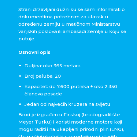
Strani državljani dužni su se sami informirati o
dokumentima potrebnim za ulazak u
određenu zemlju u matičnom Ministarstvu
vanjskih poslova ili ambasadi zemlje u koju se
putuje.
Osnovni opis
Duljina: oko 365 metara
Broj paluba: 20
Kapacitet: do 7.600 putnika + oko 2.350
članova posade
Jedan od najvećih kruzera na svijetu
Brod je izgrađen u Finskoj (brodogradilište
Meyer Turku) i koristi moderne motore koji
mogu raditi i na ukapljeni prirodni plin (LNG),
što ga čini ekološki naprednijim od starijih