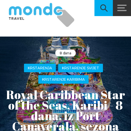
8 dana
KRSTARENJA
KRSTARENJE SVIJET
KRSTARENJE KARIBIMA
Royal Caribbean Star
of the Seas, Karibi - 8
dana, iz Port
Canaverala, sezona