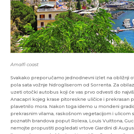
Amalfi coast
Svakako preporučamo jednodnevni izlet na obližnji ot
pola sata vožnje hidrogliserom od Sorrenta. Za obilaz
uzeti otočki autobus koji će vas prvo odvesti do najv
Anacapri kojeg krase pitoreskne uličice i prekrasan p
plavetnilo mora. Nakon toga idemo u mondeni gradić C
prekrasnim vilama, raskošnom vegetacijom i ulicom 
poznatih brandova poput Rolexa, Louis Vuittona, Gucc
nemojte propustiti pogledati vrtove Giardini di Augus