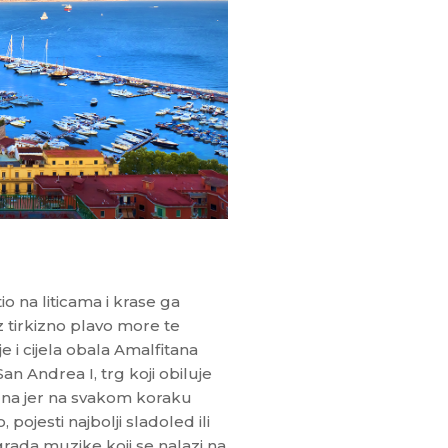
o na liticama i krase ga
 tirkizno plavo more te
 i cijela obala Amalfitana
an Andrea I, trg koji obiluje
muna jer na svakom koraku
ojesti najbolji sladoled ili
rada muzike koji se nalazi na