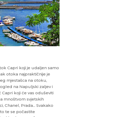
ok Capri koji je udaljen samo
ak otoka najpraktičnije je
išeg mjestašca na otoku,
ogled na Napuljski zaljev i
apri koji će vas oduševiti
sa mnoštvom svjetskih
i, Chanel, Prada... Svakako
to te se počastite