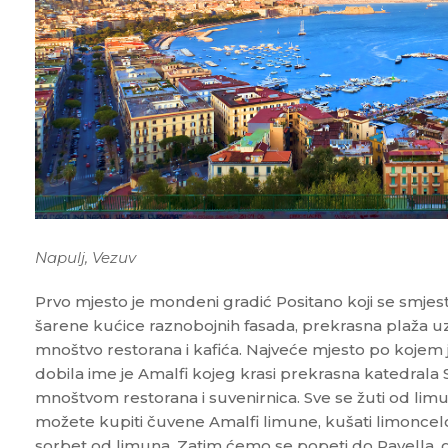
Napulj, Vezuv
Prvo mjesto je mondeni gradić Positano koji se smjesti
šarene kućice raznobojnih fasada, prekrasna plaža uz
mnoštvo restorana i kafića. Najveće mjesto po kojem je
dobila ime je Amalfi kojeg krasi prekrasna katedrala S
mnoštvom restorana i suvenirnica. Sve se žuti od li
možete kupiti čuvene Amalfi limune, kušati limoncelo, p
sorbet od limuna. Zatim ćemo se popeti do Ravella, g