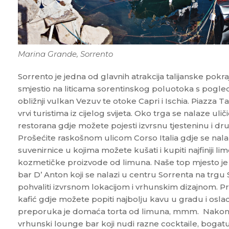
Marina Grande, Sorrento
Sorrento je jedna od glavnih atrakcija talijanske pokra
smjestio na liticama sorentinskog poluotoka s pogled
obližnji vulkan Vezuv te otoke Capri i Ischia. Piazza Ta
vrvi turistima iz cijelog svijeta. Oko trga se nalaze ul
restorana gdje možete pojesti izvrsnu tjesteninu i drug
Prošećite raskošnom ulicom Corso Italia gdje se nala
suvenirnice u kojima možete kušati i kupiti najfiniji li
kozmetičke proizvode od limuna. Naše top mjesto je 
bar D’ Anton koji se nalazi u centru Sorrenta na trgu 
pohvaliti izvrsnom lokacijom i vrhunskim dizajnom. P
kafić gdje možete popiti najbolju kavu u gradu i oslad
preporuka je domaća torta od limuna, mmm. Nakon 18
vrhunski lounge bar koji nudi razne cocktaile, bogatu