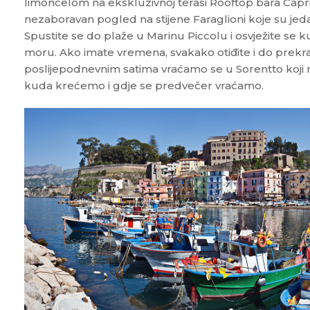
limoncelom na ekskluzivnoj terasi Rooftop bara Capr
nezaboravan pogled na stijene Faraglioni koje su jed
Spustite se do plaže u Marinu Piccolu i osvježite se 
moru. Ako imate vremena, svakako otiđite i do prekra
poslijepodnevnim satima vraćamo se u Sorentto koji 
kuda krećemo i gdje se predvečer vraćamo.