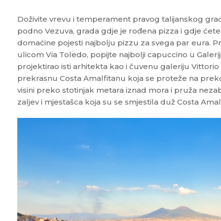
Doživite vrevu i temperament pravog talijanskog grad
podno Vezuva, grada gdje je rođena pizza i gdje ćet
domaćine pojesti najbolju pizzu za svega par eura. 
ulicom Via Toledo, popijte najbolji capuccino u Galerij
projektirao isti arhitekta kao i čuvenu galeriju Vittor
prekrasnu Costa Amalfitanu koja se proteže na preko
visini preko stotinjak metara iznad mora i pruža nez
zaljev i mjestašca koja su se smjestila duž Costa Amal