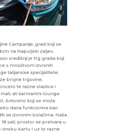
jine Campanije, grad koji se
om na Napuljski zaljev,
sso središnji je trg grada koji
ičice s mnoštvom izvrsnih
e talijanske specijalitete.
ze brojne trgovine,
moncelo te razne slastice i
mali, ali šarmantni lounge
St. Antonino koji se može
reko dana funkcionira kao
iti se izvrsnim kolačima. Naša
 sati, prostor se pretvara u
 vinsku kartu i uz to razne