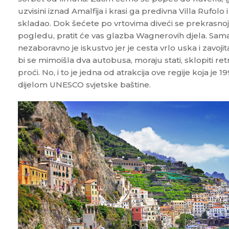
uzvisini iznad Amalfija i krasi ga predivna Villa Rufolo 
skladao. Dok šećete po vrtovima diveći se prekrasnoj
pogledu, pratit će vas glazba Wagnerovih djela. Sama
nezaboravno je iskustvo jer je cesta vrlo uska i zavoj
bi se mimoišla dva autobusa, moraju stati, sklopiti r
proći. No, i to je jedna od atrakcija ove regije koja je
dijelom UNESCO svjetske baštine.