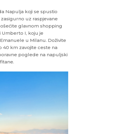
a Napulja koji se spustio
e zasigurno uz raspjevane
Prošećite glavnom shopping
i Umberto I, koju je
io Emanuele u Milanu. Doživite
 40 km zavojite ceste na
aboravne poglede na napuljski
fitane.