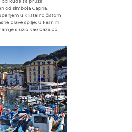
i od kuda se pruža
an od simbola Capria.
kupanjem u kristalno čistom
sne plave špilje. U kasnim
nam je služio kao baza od