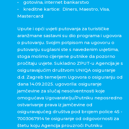
• gotovina, internet bankarstvo
• kreditne kartice: Diners, Maestro, Visa,
Mastercard
Upute i opći uvjeti putovanja za turističke
aranžmane sastavni su dio programa i ugovora
o putovanju. Svojim potpisom na ugovoru o
putovanju suglasni ste s navedenim uvjetima,
stoga molimo cijenjene putnike da pozorno
pročitaju uvjete. Sukladno ZPUT-u Agencija je s
osiguravajućim društvom UNIQA osiguranje
d.d. Zagreb temeljem Ugovora o osiguranju od
dana 14.09.2025. ugovorila: osiguranje
jamčevine za slučaj nesolventnosti koje
omogućava Ugovaratelju/Putniku neposredno
ostvarivanje prava iz jamčevine od
osiguravajućeg društva pod brojem police 45 -
7003067914 te osiguranje od odgovornosti za
štetu koju Agencija prouzroči Putniku