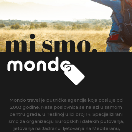
mi smo.
Mondo travel je putnička agencija koja posluje od
2003 godine. Naša poslovnica se nalazi u samom
centru grada, u Teslinoj ulici broj 14. Specijalizirani
smo za organizaciju Europskih i dalekih putovanja,
ljetovanja na Jadranu, ljetovanja na Mediteranu,