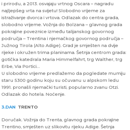
i prirodu, a 2013. osvajaju vrtnog Oscara – nagradu
najljepšeg vrta na svijetu! Slobodno vrijeme za
istraživanje dvorca i vrtova. Odlazak do centra grada,
slobodno vrijeme. Vožnja do Bolzana – glavnog grada
pokrajine poveznice između talijanskog govornog
područja – Trentina i njemačkog govornog područja –
Južnog Tirola (Alto Adige). Grad je smješten na dvije
rijeke i okružen trima planinama. Šetnja centrom grada:
gotička katedrala Maria Himmelfahrt, trg Walther, trg
Erbe, Via Portici…
U slobodno vrijeme predlažemo da pogledate mumiju
staru 5300 godinu koju su očuvanu u alpskom ledu
1991. pronašli njemački turisti, popularno zvanu Otzi.
Odlazak do hotela. Noćenje.
3.DAN
TRENTO
Doručak. Vožnja do Trenta, glavnog grada pokrajine
Trentino, smješten uz slikovitu rijeku Adige. Šetnja