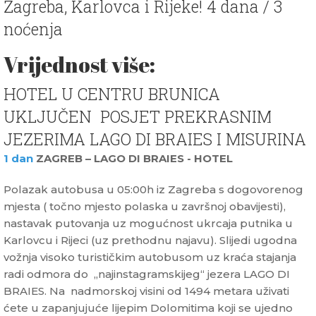
Zagreba, Karlovca i Rijeke! 4 dana / 3
noćenja
Vrijednost više:
HOTEL U CENTRU BRUNICA
UKLJUČEN POSJET PREKRASNIM
JEZERIMA LAGO DI BRAIES I MISURINA
1 dan
ZAGREB – LAGO DI BRAIES - HOTEL
Polazak autobusa u 05:00h iz Zagreba s dogovorenog
mjesta ( točno mjesto polaska u završnoj obavijesti),
nastavak putovanja uz mogućnost ukrcaja putnika u
Karlovcu i Rijeci (uz prethodnu najavu). Slijedi ugodna
vožnja visoko turističkim autobusom uz kraća stajanja
radi odmora do „najinstagramskijeg“ jezera LAGO DI
BRAIES. Na nadmorskoj visini od 1494 metara uživati
ćete u zapanjujuće lijepim Dolomitima koji se ujedno