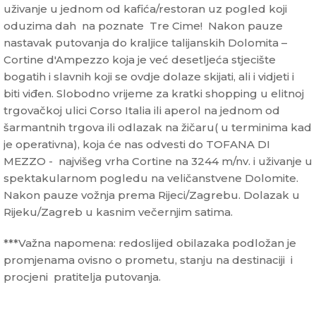
uživanje u jednom od kafića/restoran uz pogled koji
oduzima dah na poznate Tre Cime! Nakon pauze
nastavak putovanja do kraljice talijanskih Dolomita –
Cortine d'Ampezzo koja je već desetljeća stjecište
bogatih i slavnih koji se ovdje dolaze skijati, ali i vidjeti i
biti viđen. Slobodno vrijeme za kratki shopping u elitnoj
trgovačkoj ulici Corso Italia ili aperol na jednom od
šarmantnih trgova ili odlazak na žičaru( u terminima kad
je operativna), koja će nas odvesti do TOFANA DI
MEZZO - najvišeg vrha Cortine na 3244 m/nv. i uživanje u
spektakularnom pogledu na veličanstvene Dolomite.
Nakon pauze vožnja prema Rijeci/Zagrebu. Dolazak u
Rijeku/Zagreb u kasnim večernjim satima.
***Važna napomena: redoslijed obilazaka podložan je
promjenama ovisno o prometu, stanju na destinaciji i
procjeni pratitelja putovanja.