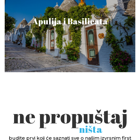
Apulija i Basilicata
ne propuštaj
ništa
budite prvi koji će saznati sve o našim izvrsnim first