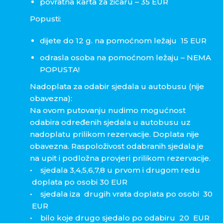
povratna karta za žičaru – 35 EUR
Popusti:
dijete do 12 g. na pomoćnom ležaju 15 EUR
odrasla osoba na pomoćnom ležaju – NEMA
POPUSTA!
Nadoplata za odabir sjedala u autobusu (nije
obavezna):
Na ovom putovanju nudimo mogućnost
odabira određenih sjedala u autobusu uz
nadoplatu prilikom rezervacije. Doplata nije
obavezna. Raspoloživost odabranih sjedala je
na upit i podložna provjeri prilikom rezervacije.
• sjedala 3,4,5,6,7,8 u prvom i drugom redu
doplata po osobi 30 EUR
• sjedala iza drugih vrata doplata po osobi 30
EUR
• bilo koje drugo sjedalo po odabiru 20 EUR