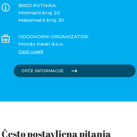
BROJ PUTNIKA:
Minimalni broj: 20
Maksimalni broj: 30
ODGOVORNI ORGANIZATOR:
Mondo travel d.o.o.
Opći uvjeti
OPĆE INFORMACIJE
Često postavljena pitanja