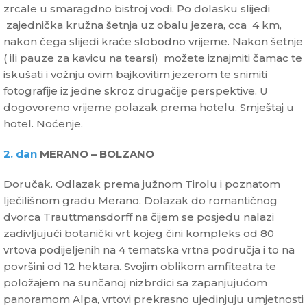
zrcale u smaragdno bistroj vodi. Po dolasku slijedi
zajednička kružna šetnja uz obalu jezera, cca 4 km,
nakon čega slijedi kraće slobodno vrijeme. Nakon šetnje
( ili pauze za kavicu na tearsi) možete iznajmiti čamac te
iskušati i vožnju ovim bajkovitim jezerom te snimiti
fotografije iz jedne skroz drugačije perspektive. U
dogovoreno vrijeme polazak prema hotelu. Smještaj u
hotel. Noćenje.
2. dan
MERANO – BOLZANO
Doručak. Odlazak prema južnom Tirolu i poznatom
lječilišnom gradu Merano. Dolazak do romantičnog
dvorca Trauttmansdorff na čijem se posjedu nalazi
zadivljujući botanički vrt kojeg čini kompleks od 80
vrtova podijeljenih na 4 tematska vrtna područja i to na
površini od 12 hektara. Svojim oblikom amfiteatra te
položajem na sunčanoj nizbrdici sa zapanjujućom
panoramom Alpa, vrtovi prekrasno ujedinjuju umjetnosti