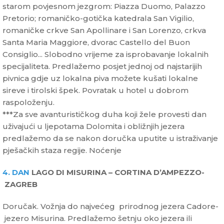
starom povjesnom jezgrom: Piazza Duomo, Palazzo
Pretorio; romaničko-gotička katedrala San Vigilio,
romaničke crkve San Apollinare i San Lorenzo, crkva
Santa Maria Maggiore, dvorac Castello del Buon
Consiglio... Slobodno vrijeme za isprobavanje lokalnih
specijaliteta. Predlažemo posjet jednoj od najstarijih
pivnica gdje uz lokalna piva možete kušati lokalne
sireve i tirolski špek. Povratak u hotel u dobrom
raspoloženju.
***Za sve avanturističkog duha koji žele provesti dan
uživajući u ljepotama Dolomita i obližnjih jezera
predlažemo da se nakon doručka uputite u istraživanje
pješačkih staza regije. Noćenje
4. DAN
LAGO DI MISURINA – CORTINA D’AMPEZZO-
ZAGREB
Doručak. Vožnja do najvećeg prirodnog jezera Cadore-
jezero Misurina. Predlažemo šetnju oko jezera ili