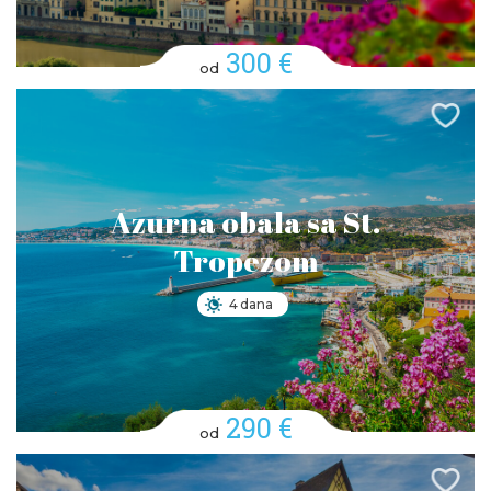
300 €
od
Azurna obala sa St.
Tropezom
4 dana
290 €
od