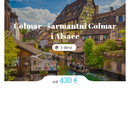
Colmar - šarmantni Colmar
i Alsace
5 dana
430 €
od