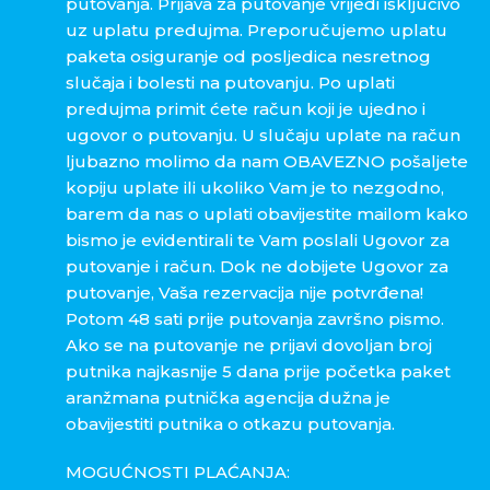
putovanja. Prijava za putovanje vrijedi isključivo
uz uplatu predujma. Preporučujemo uplatu
paketa osiguranje od posljedica nesretnog
slučaja i bolesti na putovanju. Po uplati
predujma primit ćete račun koji je ujedno i
ugovor o putovanju. U slučaju uplate na račun
ljubazno molimo da nam OBAVEZNO pošaljete
kopiju uplate ili ukoliko Vam je to nezgodno,
barem da nas o uplati obavijestite mailom kako
bismo je evidentirali te Vam poslali Ugovor za
putovanje i račun. Dok ne dobijete Ugovor za
putovanje, Vaša rezervacija nije potvrđena!
Potom 48 sati prije putovanja završno pismo.
Ako se na putovanje ne prijavi dovoljan broj
putnika najkasnije 5 dana prije početka paket
aranžmana putnička agencija dužna je
obavijestiti putnika o otkazu putovanja.
MOGUĆNOSTI PLAĆANJA: