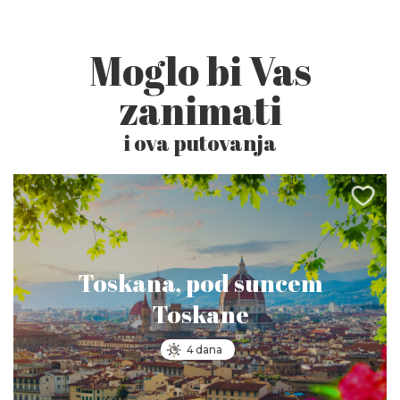
Moglo bi Vas
zanimati
i ova putovanja
Toskana, pod suncem
Toskane
4 dana