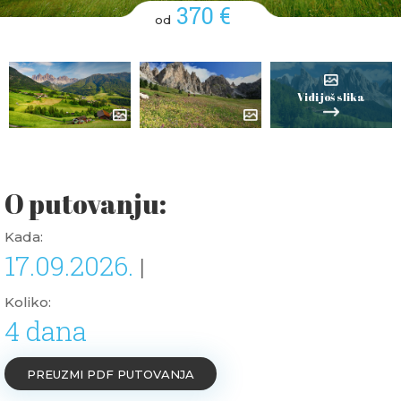
370 €
od
Vidi još slika
O putovanju:
Kada:
17.09.2026.
|
Koliko:
4 dana
PREUZMI PDF PUTOVANJA