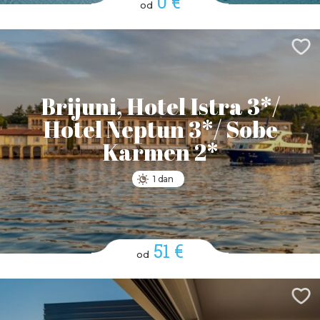
0 €
od
Brijuni, Hotel Istra 3*/
Hotel Neptun 3*/ Sobe
Karmen 2*
1 dan
51 €
od