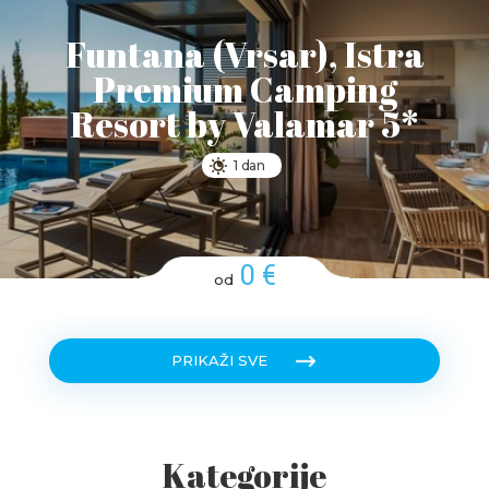
Funtana (Vrsar), Istra
Premium Camping
Resort by Valamar 5*
1 dan
0 €
od
PRIKAŽI SVE
Kategorije