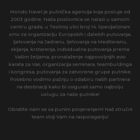
LUKSUZNA KRSTARENJA JADRANOM
Mondo travel je putnička agencija koja posluje od
WELLNESS FIRST MINUTE
2003 godine. Naša poslovnica se nalazi u samom
centru grada, u Teslinoj ulici broj 14. Specijalizirani
BLUESUN HOTELI
smo za organizaciju Europskih i dalekih putovanja,
ljetovanja na Jadranu, ljetovanja na Mediteranu,
LIBURNIA HOTELI
skijanja, krstarenja, individualna putovanja prema
Vašim željama, pronalaženje najpovoljnijih avio
karata za Vas, organizacija seminara, teambuldinga
i kongresa, putovanja za zatvorene grupe putnike.
Posebno vodimo pažnju o odabiru naših partnera
na destinaciji kako bi osigurali samo najbolju
uslugu za naše putnike!
Obratite nam se sa punim povjerenjem! Naš stručni
team stoji Vam na raspolaganju!