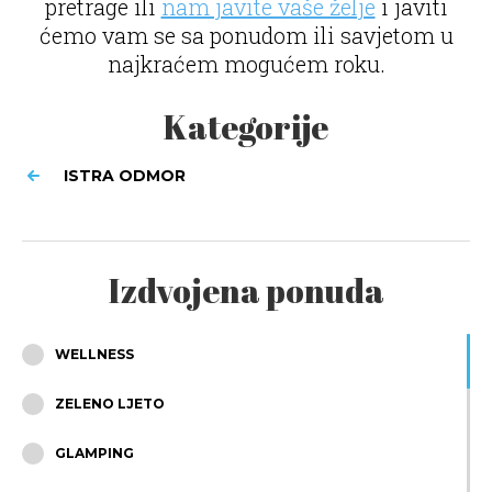
pretrage ili
nam javite vaše želje
i javiti
ćemo vam se sa ponudom ili savjetom u
najkraćem mogućem roku.
Kategorije
ISTRA ODMOR
Izdvojena ponuda
WELLNESS
ZELENO LJETO
GLAMPING