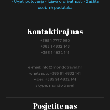
-
-
-
Uvjeti putovanja
Izjava o privatnosti
Zaštita
osobnih podataka
Kontaktiraj nas
+385 1 7777 980
+385 1 4832 143
+385 1 4832 141
e-mail: info@mondotravel.hr
whatsapp: +385 91 4832 141
viber: +385 91 4832 141
skype: mondo.travel
Posjetite nas