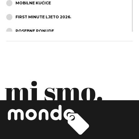
MOBILNE KUĆICE
FIRST MINUTE LJETO 2026.
POSEBNE PONUDE
OBITELJSKI ODMOR
ODMOR U DVOJE
APARTMANI
mi smo.
MALI LUKSUZNI HOTELI/VILE
ALL INCLUSIVE - JADRAN
SPORTSKI KAMPOVI
KUĆE ZA ODMOR