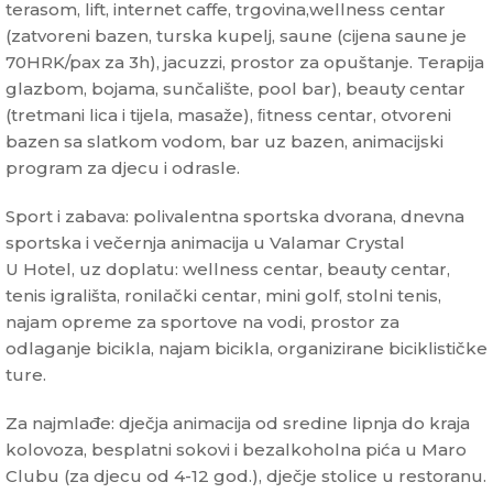
terasom, lift, internet caffe, trgovina,wellness centar
(zatvoreni bazen, turska kupelj, saune (cijena saune je
70HRK/pax za 3h), jacuzzi, prostor za opuštanje. Terapija
glazbom, bojama, sunčalište, pool bar), beauty centar
(tretmani lica i tijela, masaže), ﬁtness centar, otvoreni
bazen sa slatkom vodom, bar uz bazen, animacijski
program za djecu i odrasle.
Sport i zabava: polivalentna sportska dvorana, dnevna
sportska i večernja animacija u Valamar Crystal
U Hotel, uz doplatu: wellness centar, beauty centar,
tenis igrališta, ronilački centar, mini golf, stolni tenis,
najam opreme za sportove na vodi, prostor za
odlaganje bicikla, najam bicikla, organizirane biciklističke
ture.
Za najmlađe: dječja animacija od sredine lipnja do kraja
kolovoza, besplatni sokovi i bezalkoholna pića u Maro
Clubu (za djecu od 4-12 god.), dječje stolice u restoranu.