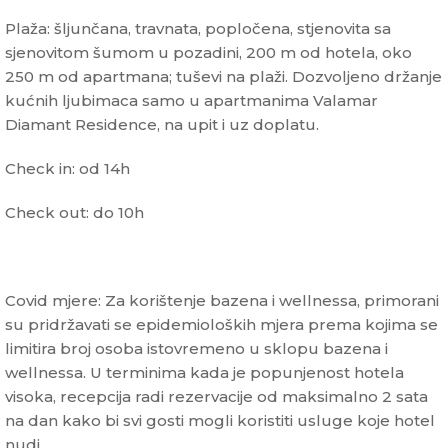
Plaža: šljunčana, travnata, popločena, stjenovita sa
sjenovitom šumom u pozadini, 200 m od hotela, oko
250 m od apartmana; tuševi na plaži. Dozvoljeno držanje
kućnih ljubimaca samo u apartmanima Valamar
Diamant Residence, na upit i uz doplatu.
Check in: od 14h
Check out: do 10h
Covid mjere: Za korištenje bazena i wellnessa, primorani
su pridržavati se epidemioloških mjera prema kojima se
limitira broj osoba istovremeno u sklopu bazena i
wellnessa. U terminima kada je popunjenost hotela
visoka, recepcija radi rezervacije od maksimalno 2 sata
na dan kako bi svi gosti mogli koristiti usluge koje hotel
nudi.