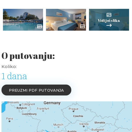
Vidi još slika
O putovanju:
Koliko:
1 dana
PREUZMI PDF PUTOVANJA