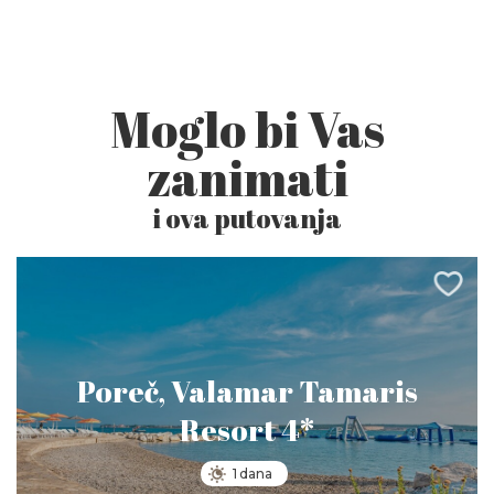
Moglo bi Vas
zanimati
i ova putovanja
Poreč, Valamar Tamaris
Resort 4*
1 dana