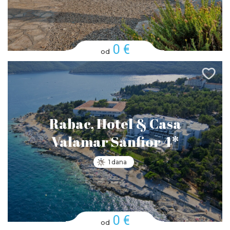
0 €
od
Rabac, Hotel & Casa
Valamar Sanfior 4*
1 dana
0 €
od