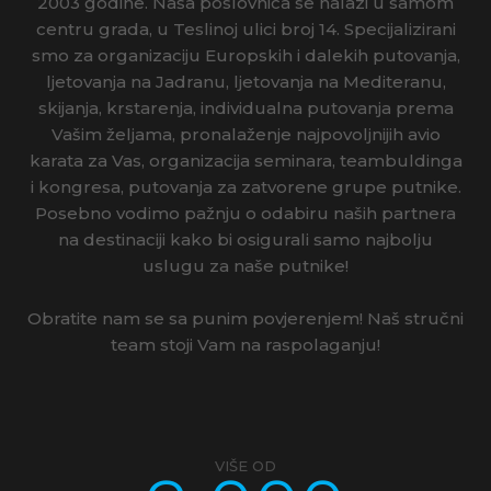
2003 godine. Naša poslovnica se nalazi u samom
centru grada, u Teslinoj ulici broj 14. Specijalizirani
smo za organizaciju Europskih i dalekih putovanja,
ljetovanja na Jadranu, ljetovanja na Mediteranu,
skijanja, krstarenja, individualna putovanja prema
Vašim željama, pronalaženje najpovoljnijih avio
karata za Vas, organizacija seminara, teambuldinga
i kongresa, putovanja za zatvorene grupe putnike.
Posebno vodimo pažnju o odabiru naših partnera
na destinaciji kako bi osigurali samo najbolju
uslugu za naše putnike!
Obratite nam se sa punim povjerenjem! Naš stručni
team stoji Vam na raspolaganju!
VIŠE OD