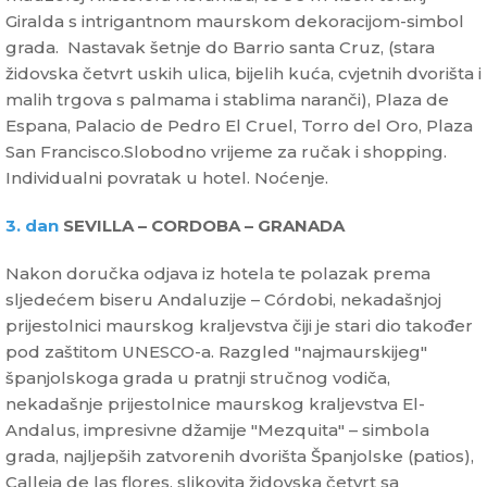
Giralda s intrigantnom maurskom dekoracijom-simbol
grada. Nastavak šetnje do Barrio santa Cruz, (stara
židovska četvrt uskih ulica, bijelih kuća, cvjetnih dvorišta i
malih trgova s palmama i stablima naranči), Plaza de
Espana, Palacio de Pedro El Cruel, Torro del Oro, Plaza
San Francisco.Slobodno vrijeme za ručak i shopping.
Individualni povratak u hotel. Noćenje.
3. dan
SEVILLA – CORDOBA – GRANADA
Nakon doručka odjava iz hotela te polazak prema
sljedećem biseru Andaluzije – Córdobi, nekadašnjoj
prijestolnici maurskog kraljevstva čiji je stari dio također
pod zaštitom UNESCO-a. Razgled "najmaurskijeg"
španjolskoga grada u pratnji stručnog vodiča,
nekadašnje prijestolnice maurskog kraljevstva El-
Andalus, impresivne džamije "Mezquita" – simbola
grada, najljepših zatvorenih dvorišta Španjolske (patios),
Calleja de las flores, slikovita židovska četvrt sa