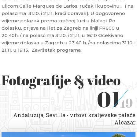
ulicom Calle Marques de Larios, ručak i kupovinu... ( na
polascima 31.10. i 21.11. kraći boravak). U dogovoreno
vrijeme polazak prema zračnoj luci u Malagi. Po
dolasku, prijava na i let za Zagreb na liniji FR600 u
20:40h. / na polascima 31.10. i 21.11. u 16:10 Očekivano
vrijeme dolaska u Zagreb u 23:40 h. /na polascima 31.10. i
21.11. u 19:15. Završetak programa.
Fotografije & video
01
19
Andaluzija, Sevilla - vrtovi kraljevske palače
Alcazar