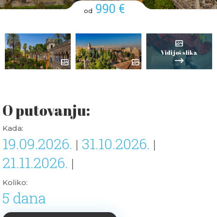
990 €
od
Vidi još slika
O putovanju:
Kada:
19.09.2026.
31.10.2026.
|
|
21.11.2026.
|
Koliko:
5 dana