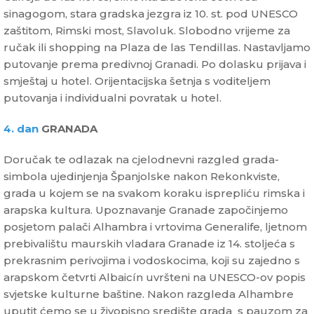
sinagogom, stara gradska jezgra iz 10. st. pod UNESCO
zaštitom, Rimski most, Slavoluk. Slobodno vrijeme za
ručak ili shopping na Plaza de las Tendillas. Nastavljamo
putovanje prema predivnoj Granadi. Po dolasku prijava i
smještaj u hotel. Orijentacijska šetnja s voditeljem
putovanja i individualni povratak u hotel.
4. dan
GRANADA
Doručak te odlazak na cjelodnevni razgled grada-
simbola ujedinjenja Španjolske nakon Rekonkviste,
grada u kojem se na svakom koraku isprepliću rimska i
arapska kultura. Upoznavanje Granade započinjemo
posjetom palači Alhambra i vrtovima Generalife, ljetnom
prebivalištu maurskih vladara Granade iz 14. stoljeća s
prekrasnim perivojima i vodoskocima, koji su zajedno s
arapskom četvrti Albaicín uvršteni na UNESCO-ov popis
svjetske kulturne baštine. Nakon razgleda Alhambre
uputit ćemo se u živopisno središte grada s pauzom za