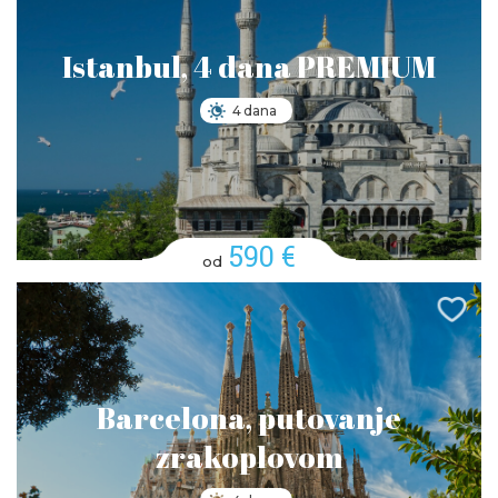
Istanbul, 4 dana PREMIUM
4 dana
590 €
od
Barcelona, putovanje
zrakoplovom