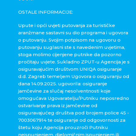
OSTALE INFORMACIJE:
Upute i opći uvjeti putovanja za turističke
aranžmane sastavni su dio programa i ugovora
o putovanju. Svojim potpisom na ugovoru o
putovanju suglasni ste s navedenim uvjetima,
stoga molimo cijenjene putnike da pozorno
pročitaju uvjete. Sukladno ZPUT-u Agencija je s
osiguravajućim društvom UNIQA osiguranje
d.d. Zagreb temeljem Ugovora o osiguranju od
dana 14.09.2025. ugovorila: osiguranje
jamčevine za slučaj nesolventnosti koje
omogućava Ugovaratelju/Putniku neposredno
ostvarivanje prava iz jamčevine od
osiguravajućeg društva pod brojem police
45 -
7003067914
te osiguranje od odgovornosti za
štetu koju Agencija prouzroči Putniku
neispunjenjem, djelomičnim ispunjenjem ili