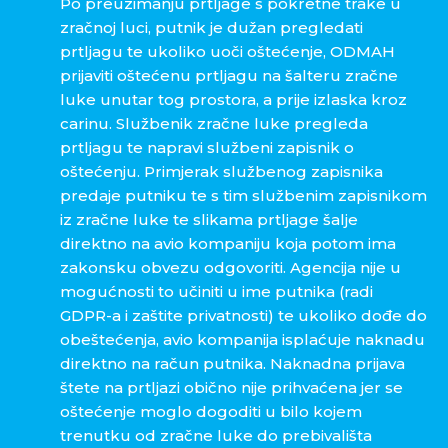
Po preuzimanju prtljage s pokretne trake u
zračnoj luci, putnik je dužan pregledati
prtljagu te ukoliko uoči oštećenje, ODMAH
prijaviti oštećenu prtljagu na šalteru zračne
luke unutar tog prostora, a prije izlaska kroz
carinu. Službenik zračne luke pregleda
prtljagu te napravi službeni zapisnik o
oštećenju. Primjerak službenog zapisnika
predaje putniku te s tim službenim zapisnikom
iz zračne luke te slikama prtljage šalje
direktno na avio kompaniju koja potom ima
zakonsku obvezu odgovoriti. Agencija nije u
mogućnosti to učiniti u ime putnika (radi
GDPR-a i zaštite privatnosti) te ukoliko dođe do
obeštećenja, avio kompanija isplaćuje naknadu
direktno na račun putnika. Naknadna prijava
štete na prtljazi obično nije prihvaćena jer se
oštećenje moglo dogoditi u bilo kojem
trenutku od zračne luke do prebivališta