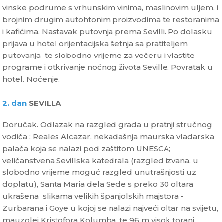
vinske podrume s vrhunskim vinima, maslinovim uljem, i
brojnim drugim autohtonim proizvodima te restoranima
i kafićima. Nastavak putovnja prema Sevilli. Po dolasku
prijava u hotel orijentacijska šetnja sa pratiteljem
putovanja te slobodno vrijeme za večeru i vlastite
programe i otkrivanje noćnog života Seville. Povratak u
hotel. Noćenje.
2. dan
SEVILLA
Doručak. Odlazak na razgled grada u pratnji stručnog
vodiča : Reales Alcazar, nekadašnja maurska vladarska
palača koja se nalazi pod zaštitom UNESCA;
veličanstvena Sevillska katedrala (razgled izvana, u
slobodno vrijeme moguć razgled unutrašnjosti uz
doplatu), Santa Maria dela Sede s preko 30 oltara
ukrašena slikama velikih španjolskih majstora -
Zurbarana i Goye u kojoj se nalazi najveći oltar na svijetu,
mauzolej Kristofora Kolumba, te 96 m visok toranj