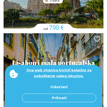
4 dana
790 €
od
Lisabon i mala portugalska
tura 5 dana
Ova web stranica koristi kolačiće za
poboljšanje vašeg iskustva.
5 dana
Odustani
Prihvati