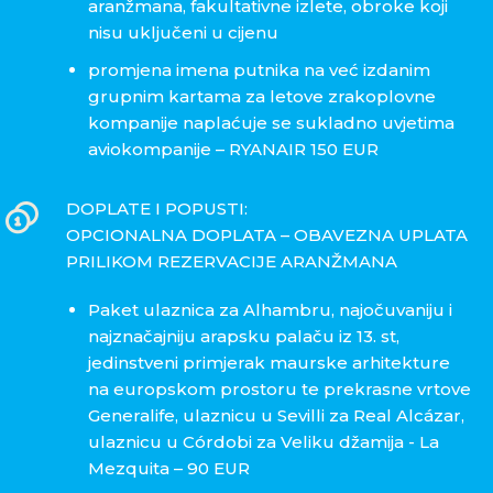
aranžmana, fakultativne izlete, obroke koji
nisu uključeni u cijenu
promjena imena putnika na već izdanim
grupnim kartama za letove zrakoplovne
kompanije naplaćuje se sukladno uvjetima
aviokompanije – RYANAIR 150 EUR
DOPLATE I POPUSTI:
OPCIONALNA DOPLATA – OBAVEZNA UPLATA
PRILIKOM REZERVACIJE ARANŽMANA
Paket ulaznica za Alhambru, najočuvaniju i
najznačajniju arapsku palaču iz 13. st,
jedinstveni primjerak maurske arhitekture
na europskom prostoru te prekrasne vrtove
Generalife, ulaznicu u Sevilli za Real Alcázar,
ulaznicu u Córdobi za Veliku džamija - La
Mezquita – 90 EUR