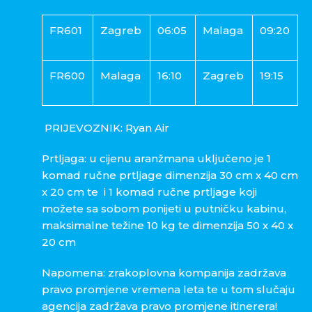
FR601
Zagreb
06:05
Malaga
09:20
FR600
Malaga
16:10
Zagreb
19:15
PRIJEVOZNIK: Ryan Air
Prtljaga: u cijenu aranžmana uključeno je 1
komad ručne prtljage dimenzija 30 cm x 40 cm
x 20 cm te i 1 komad ručne prtljage koji
možete sa sobom ponijeti u putničku kabinu,
maksimalne težine 10 kg te dimenzija 50 x 40 x
20 cm
Napomena: zrakoplovna kompanija zadržava
pravo promjene vremena leta te u tom slučaju
agencija zadržava pravo promjene itinerera!