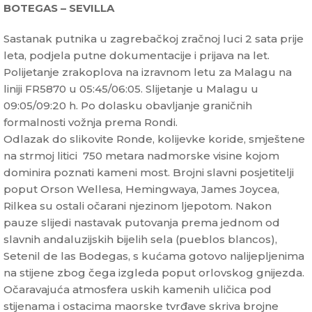
BOTEGAS – SEVILLA
Sastanak putnika u zagrebačkoj zračnoj luci 2 sata prije
leta, podjela putne dokumentacije i prijava na let.
Polijetanje zrakoplova na izravnom letu za Malagu na
liniji FR5870 u 05:45/06:05. Slijetanje u Malagu u
09:05/09:20 h. Po dolasku obavljanje graničnih
formalnosti vožnja prema Rondi.
Odlazak do slikovite Ronde, kolijevke koride, smještene
na strmoj litici 750 metara nadmorske visine kojom
dominira poznati kameni most. Brojni slavni posjetitelji
poput Orson Wellesa, Hemingwaya, James Joycea,
Rilkea su ostali očarani njezinom ljepotom. Nakon
pauze slijedi nastavak putovanja prema jednom od
slavnih andaluzijskih bijelih sela (pueblos blancos),
Setenil de las Bodegas, s kućama gotovo nalijepljenima
na stijene zbog čega izgleda poput orlovskog gnijezda.
Očaravajuća atmosfera uskih kamenih uličica pod
stijenama i ostacima maorske tvrđave skriva brojne