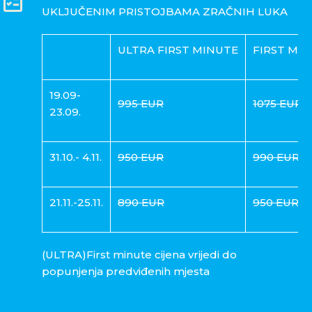
UKLJUČENIM PRISTOJBAMA ZRAČNIH LUKA
ULTRA FIRST MINUTE
FIRST MIN
19.09-
995 EUR
1075 EUR
23.09.
31.10.- 4.11.
950 EUR
990 EUR
21.11.-25.11.
890 EUR
950 EUR
(ULTRA)First minute cijena vrijedi do
popunjenja predviđenih mjesta