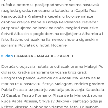
ručak a potom u poslijepodnevnim satima nastavak
razgleda grada: renesansna katedrala i Capilla Real,
kasnogotička Kraljevska kapela, u kojoj se nalaze
grobovi kraljice Izabele i kralja Ferdinanda. Navečer
preporučujemo odlazak na noćni razgled maurske
četvrti Albaicin, s pogledom na osvijetljenu Alhambru i
fakultativno odlazak na flamenco show u ciganskim
špiljama. Povratak u hotel. Noćenje.
5. dan
GRANADA – MALAGA – ZAGREB
Doručak, odjava iz hotela te odlazak prema Malagi. Po
dolasku kratka panoramska vožnja kroz grad:
Kongresna palača, Avenida de Andalucia, Plaza de la
Marina te u nastavku šetnja Malagom, rodnim gradom
Pabla Picassa, uz pratnju voditelja putovanja: Katedrala,
Al Casaba, Teatro Romano, Plaza de la Merced, rodna
kuća Pabla Picassa, Crkva sv. Jakova - Santiago gdje je
kršten Picasso. Slobodno vrijeme za šetnju glavnom