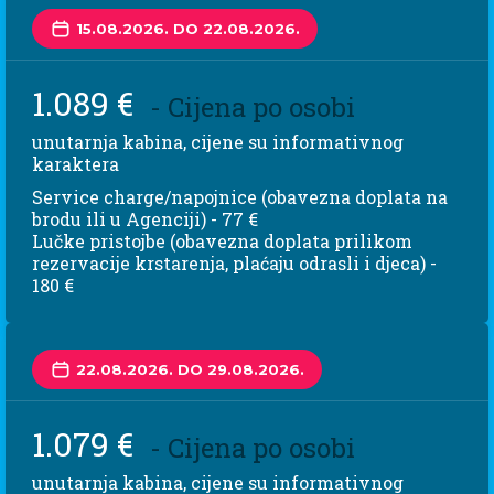
15.08.2026. DO 22.08.2026.
1.089 €
- Cijena po osobi
unutarnja kabina, cijene su informativnog
karaktera
Service charge/napojnice (obavezna doplata na
brodu ili u Agenciji) - 77 €
Lučke pristojbe (obavezna doplata prilikom
rezervacije krstarenja, plaćaju odrasli i djeca) -
180 €
22.08.2026. DO 29.08.2026.
1.079 €
- Cijena po osobi
unutarnja kabina, cijene su informativnog