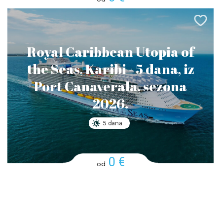
Royal Caribbean Utopia of
the Seas, Karibi - 5 dana, iz
Port Canaverala, sezona
2026.
5 dana
0 €
od