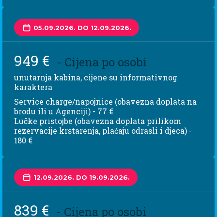
05.09.2026. DO 12.09.2026.
949 €
- Cijena po osobi
unutarnja kabina, cijene su informativnog
karaktera
Service charge/napojnice (obavezna doplata na
brodu ili u Agenciji) - 77 €
Lučke pristojbe (obavezna doplata prilikom
rezervacije krstarenja, plaćaju odrasli i djeca) -
180 €
12.09.2026. DO 19.09.2026.
839 €
- Cijena po osobi