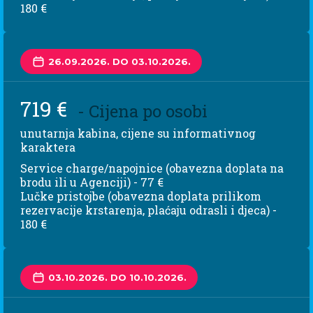
180 €
26.09.2026. DO 03.10.2026.
719 €
- Cijena po osobi
unutarnja kabina, cijene su informativnog
karaktera
Service charge/napojnice (obavezna doplata na
brodu ili u Agenciji) - 77 €
Lučke pristojbe (obavezna doplata prilikom
rezervacije krstarenja, plaćaju odrasli i djeca) -
180 €
03.10.2026. DO 10.10.2026.