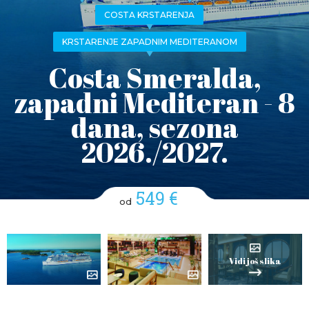
COSTA KRSTARENJA
KRSTARENJE ZAPADNIM MEDITERANOM
Costa Smeralda,
zapadni Mediteran - 8
dana, sezona
2026./2027.
549 €
od
Vidi još slika