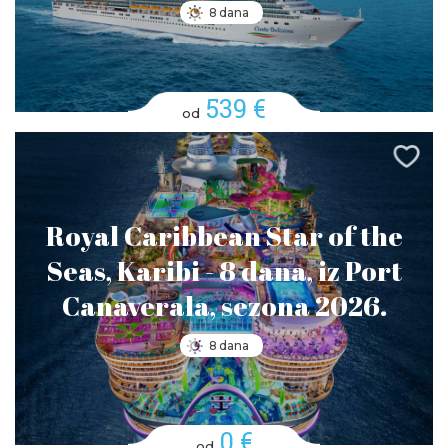
8 dana
539 €
od
Royal Caribbean Star of the
Seas, Karibi - 8 dana, iz Port
Canaverala, sezona 2026.
8 dana
0 €
od