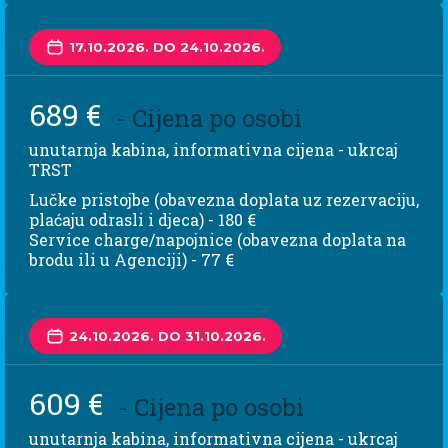
17.10.2026. DO 24.10.2026.
689 €
- Cijena po osobi
unutarnja kabina, informativna cijena - ukrcaj
TRST
Lučke pristojbe (obavezna doplata uz rezervaciju,
plaćaju odrasli i djeca) - 180 €
Service charge/napojnice (obavezna doplata na
brodu ili u Agenciji) - 77 €
24.10.2026. DO 31.10.2026.
609 €
- Cijena po osobi
unutarnja kabina, informativna cijena - ukrcaj