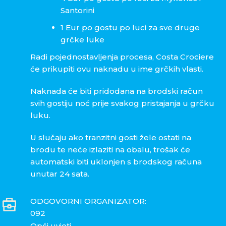
Santorini
1 Eur po gostu po luci za sve druge
grčke luke
Radi pojednostavljenja procesa, Costa Crociere
će prikupiti ovu naknadu u ime grčkih vlasti.
Naknada će biti pridodana na brodski račun
svih gostiju noć prije svakog pristajanja u grčku
luku.
U slučaju ako tranzitni gosti žele ostati na
brodu te neće izlaziti na obalu, trošak će
automatski biti uklonjen s brodskog računa
unutar 24 sata.
ODGOVORNI ORGANIZATOR:
092
Opći uvjeti