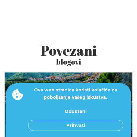
Povezani
blogovi
Ova web stranica koristi kolačiće za
poboljšanje vašeg iskustva.
Odustani
Italija - čarobni jug
Prihvati