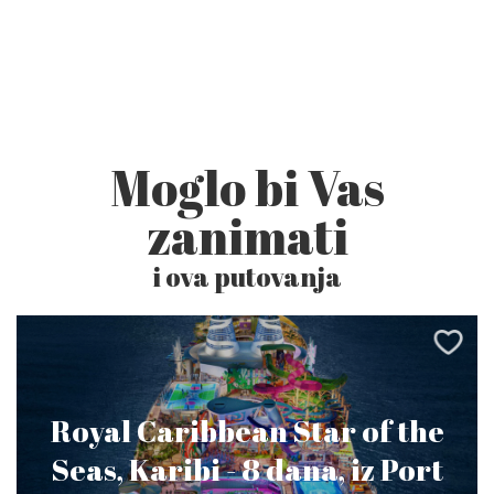
Moglo bi Vas
zanimati
i ova putovanja
Royal Caribbean Star of the
Seas, Karibi - 8 dana, iz Port