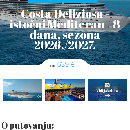
Costa Deliziosa -
istočni Mediteran - 8
dana, sezona
2026./2027.
539 €
od
Vidi još slika
O putovanju: