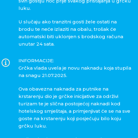
svih gostiju noć prije svakog pristajanja u grčku
luku.
U slučaju ako tranzitni gosti žele ostati na
brodu te neće izlaziti na obalu, trošak će
automatski biti uklonjen s brodskog računa
unutar 24 sata.
INFORMACIJE:
Grčka vlada uvela je novu naknadu koja stupila
na snagu
21.07.2025
.
Ova obavezna naknada za putnike na
krstarenju dio je grčke inicijative za održivi
turizam te je slična postojećoj naknadi kod
hotelskog smještaja, a primjenjivat će se na sve
goste na krstarenju koji posjećuju bilo koju
grčku luku.