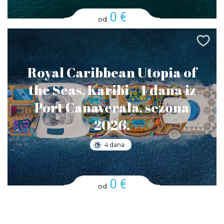
0 €
od
Royal Caribbean Utopia of
the Seas, Karibi - 4 dana iz
Port Canaverala, sezona
2026.
4 dana
0 €
od