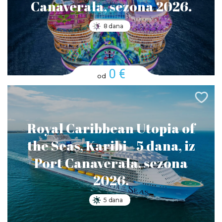
Canaverala, sezona 2026.
8 dana
0 €
od
Royal Caribbean Utopia of
the Seas, Karibi - 5 dana, iz
Port Canaverala, sezona
2026.
5 dana