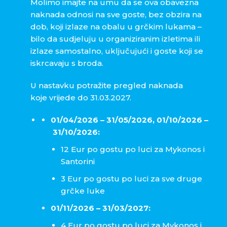
Molimo imajte na umu da se ova obavezna
naknada odnosi na sve goste, bez obzira na
dob, koji izlaze na obalu u grčkim lukama –
bilo da sudjeluju u organiziranim izletima ili
izlaze samostalno, uključujući i goste koji se
iskrcavaju s broda.
U nastavku potražite pregled naknada
koje vrijede do
31.03.2027.
01/04/2026 – 31/05/2026,
01/10/2026 –
31/10/2026:
12 Eur po gostu po luci za Mykonos i
Santorini
3 Eur po gostu po luci za sve druge
grčke luke
01/11/2026 – 31/03/2027:
4 Eur po gostu po luci za Mykonos i