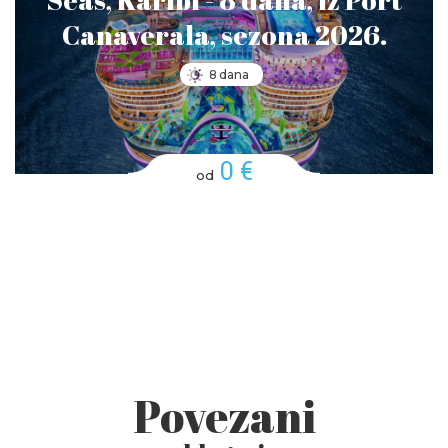
Seas, Karibi - 8 dana, iz Port
Canaverala, sezona 2026.
8 dana
0 €
od
Povezani