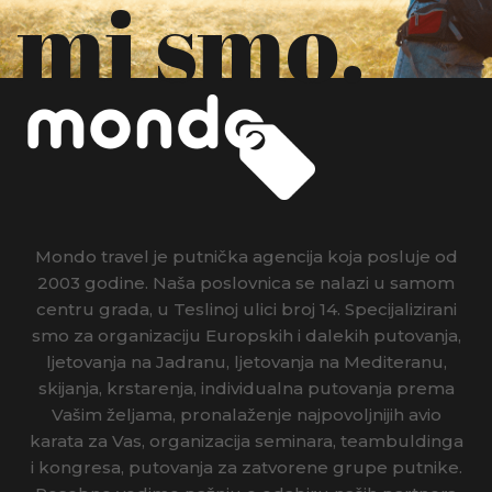
mi smo.
Mondo travel je putnička agencija koja posluje od
2003 godine. Naša poslovnica se nalazi u samom
centru grada, u Teslinoj ulici broj 14. Specijalizirani
smo za organizaciju Europskih i dalekih putovanja,
ljetovanja na Jadranu, ljetovanja na Mediteranu,
skijanja, krstarenja, individualna putovanja prema
Vašim željama, pronalaženje najpovoljnijih avio
karata za Vas, organizacija seminara, teambuldinga
i kongresa, putovanja za zatvorene grupe putnike.