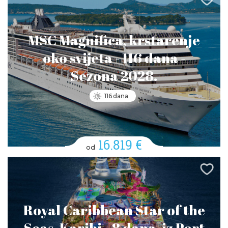
MSC Magnifica, krstarenje
oko svijeta - 116 dana -
Sezona 2028.
116 dana
16.819 €
od
Royal Caribbean Star of the