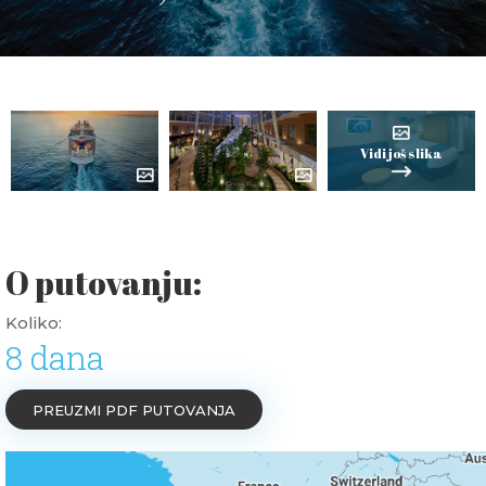
Vidi još slika
O putovanju:
Koliko:
8 dana
PREUZMI PDF PUTOVANJA