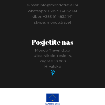
e-mail: info@mondotravel.hr
whatsapp: +385 91 4832 141
viber: +385 91 4832 141
skype: mondo.travel
Posjetite nas
Mondo Travel d.o.o
Ulica Nikole Tesle 14,
Zagreb 10 000
Hrvatska