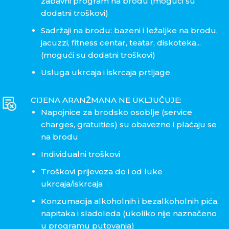
zabavni program na brodu (mogući su
dodatni troškovi)
Sadržaji na brodu: bazeni i ležaljke na brodu,
jacuzzi, fitness centar, teatar, diskoteka...
(mogući su dodatni troškovi)
Usluga ukrcaja i iskrcaja prtljage
CIJENA ARANŽMANA NE UKLJUČUJE:
Napojnice za brodsko osoblje (service
charges, gratuities) su obavezne i plaćaju se
na brodu
Individualni troškovi
Troškovi prijevoza do i od luke
ukrcaja/iskrcaja
Konzumacija alkoholnih i bezalkoholnih pića,
napitaka i sladoleda (ukoliko nije naznačeno
u programu putovanja)