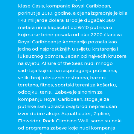
klase Oasis, kompanije Royal Caribbean,
porinut je 2010. godine, a cijena izgradnje je bila
1.43 milijarde dolara. Brod je dugačak 360
metara i ima kapacitet od 6410 putnika o
kojima se brine posada od oko 2200 članova.
Royal Caribbean je kompanija poznata kao
jedna od najprestižnijih u svijetu krstarenja i
luksuznog odmora. Jedan od najvećih kruzera
na svijetu, Allure of the Seas nudi mnogo
sadržaja koji su na raspolaganju putnicima,
veliki broj luksuznih restorana, bazeni,
teretana, fitnes, sportski tereni za košarku,
odbojku, tenis... Zabava je sinonim za
kompaniju Royal Caribbean, stoga je za
putnike svih uzrasta ovaj brod nepresušan
izvor dobre akcije. Aquatheater, Zipline,
Flowrider, Rock Climbing Wall, samo su neki
od programa zabave koje nudi kompanija