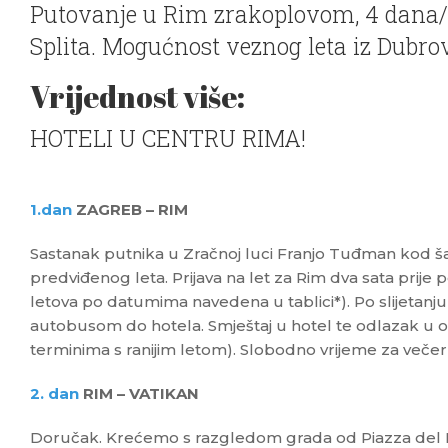
Putovanje u Rim zrakoplovom, 4 dana/3
Splita. Mogućnost veznog leta iz Dubrov
Vrijednost više:
HOTELI U CENTRU RIMA!
1.dan
ZAGREB – RIM
Sastanak putnika u Zračnoj luci Franjo Tuđman kod šal
predviđenog leta. Prijava na let za Rim dva sata prije
letova po datumima navedena u tablici*). Po slijetanju 
autobusom do hotela. Smještaj u hotel te odlazak u 
terminima s ranijim letom). Slobodno vrijeme za večer
2. dan
RIM – VATIKAN
Doručak. Krećemo s razgledom grada od Piazza del P