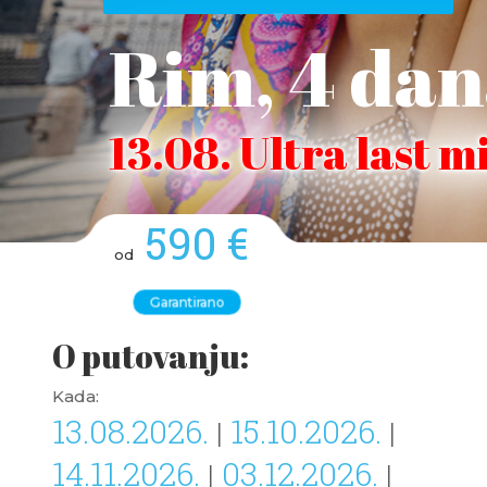
Rim, 4 da
13.08. Ultra last m
590 €
od
Garantirano
O putovanju:
Kada:
13.08.2026.
15.10.2026.
|
|
14.11.2026.
03.12.2026.
|
|