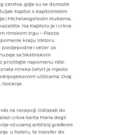
 carstva, gdje su se donosile
žuljak Kapitol s Kapitolinskim
ja i Michelangelovim stubama,
alište. Na Kapitolu je i crkva
ćem rimskom trgu – Piazza
spomenik kralju Viktoru
 poslijepodne i večer za
 muzeje sa Sikstinskom
mo pročitajte napomenu niže.
oznata rimska četvrt je mjesto
ednjovjekovnim uličicama. Ovaj
. Noćenje.
obi na recepciji. Odlazak do
alazi crkva Santa Maria degli
olje očuvanoj antičkoj građevini
anja u hotelu, te transfer do