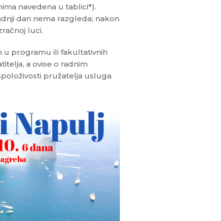
ima navedena u tablici*).
adnji dan nema razgleda; nakon
ačnoj luci.
 u programu ili fakultativnih
telja, a ovise o radnim
spoloživosti pružatelja usluga