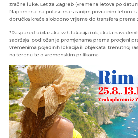
zračne luke. Let za Zagreb (vremena letova po datum
Napomena: na polascima s ranijim povratnim letom z
doručka kraće slobodno vrijeme do transfera prema zr
*Raspored obilazaka svih lokacija i objekata navedenih
sadržaja podložan je promjenama prema procjeni prati
vremenima pojedinih lokacija ili objekata, trenutnoj ra
na terenu te o vremenskim prilikama.