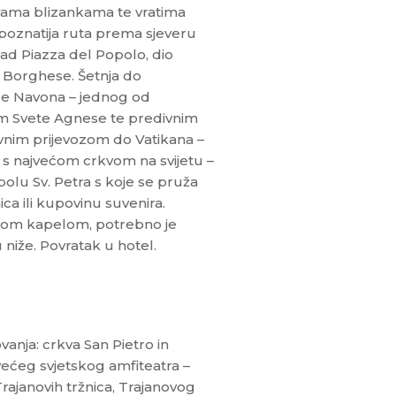
vama blizankama te vratima
ajpoznatija ruta prema sjeveru
ad Piazza del Popolo, dio
a Borghese. Šetnja do
zze Navona – jednog od
om Svete Agnese te predivnim
vnim prijevozom do Vatikana –
 s najvećom crkvom na svijetu –
olu Sv. Petra s koje se pruža
a ili kupovinu suvenira.
nskom kapelom, potrebno je
niže. Povratak u hotel.
anja: crkva San Pietro in
većeg svjetskog amfiteatra –
ajanovih tržnica, Trajanovog