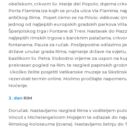
obeliskom, crkvom Sv. Marije del Popolo, dvjema crk
Porta Flaminia iza kojih se pruža ulica Via Flaminia, n
antičkog Rima. Popet ćemo se na Pincio, vidikovac izn
jednog od najljepših europskih gradskih parkova Vill
Španjolskog trga i Fontane di Trevi. Nastavak do Pia
najljepših rimskih trgova s baroknim palačama, crkv
fontanama. Pauza za ručak. Poslijepodne odlazimo ja
države unutar grada Rima, najmanje države na svijetu,
bazilikom Sv. Petra. Slobodno vrijeme za uspon na kup
prekrasan pogled na Rim, te razgled papinskih grobnic
Ukoliko želite posjetiti Vatikanske muzeje sa Siksti
rezervirati termin online. Molimo pročitajte napomenu 
Noćenje.
3. dan
RIM
Doručak. Nastavljamo razgled Rima s voditeljem putov
Vincoli s Michelangelovim Mojsijem te odlazak do naj
Rimskog Koloseuma (izvana). Nastavljamo šetnju do Tr