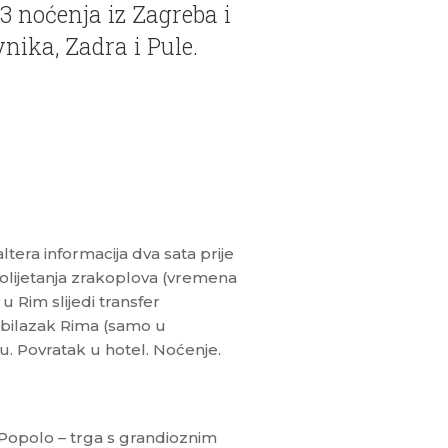
 noćenja iz Zagreba i
nika, Zadra i Pule.
tera informacija dva sata prije
 polijetanja zrakoplova (vremena
u Rim slijedi transfer
obilazak Rima (samo u
u. Povratak u hotel. Noćenje.
opolo – trga s grandioznim