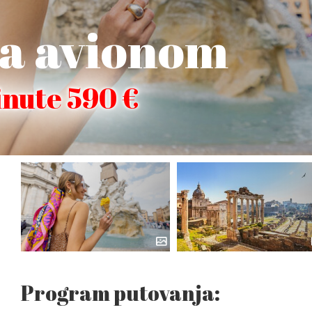
na avionom
inute 590 €
Program putovanja: