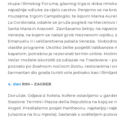
stupa i Rimskog Foruma, glavnog trga iz doba rimskog
najvažnije odluke za cijelo carstvo. Penjemo se na bre
muzejima, trgom Campidoglio, te kipom Marka Aureli
La Cordonata, odakle se pruža pogled na Marcelovo kaz
Santa Maria in Aracoeli. Završavamo šetnju na najve
Venezia, na kojem se nalazi grob Neznanom vojniku, 
Emanuelu II i veličanstvena palača Venezia. Slobodno
vlastite programe. Ukoliko želite posjetiti Vatikanske
kapelom, potrebno je rezervirati termin online. Moli
Večer možete iskoristiti za odlazak na Trastevere – p
poznato po živahnom noćnom životu, restoranima i sr
šarmantan dio grada turisti vole jednako kao i Rimljani
4. dan
RIM – ZAGREB
Doručak. Odjava iz hotela. Kofere ostavljamo u garder
Stazione Termini i Piazza della Republica na kojoj se n
Angeli. Predlažemo posjet Pantheonu, najstarijoj i najb
(ulaznica na licu mjesta). Sastanak s voditeljem putov