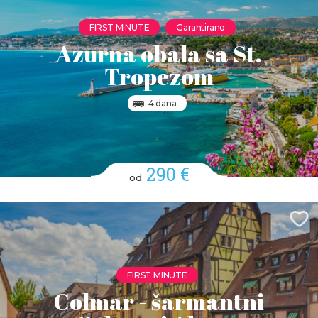
FIRST MINUTE
Garantirano
Azurna obala sa St.
Tropezom
4 dana
290 €
od
FIRST MINUTE
Colmar - šarmantni