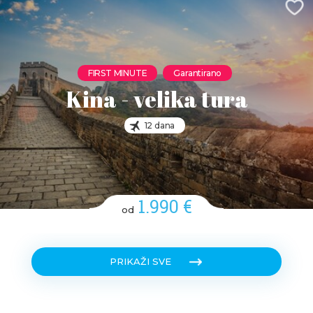
FIRST MINUTE
Garantirano
Kina - velika tura
12 dana
1.990 €
od
PRIKAŽI SVE