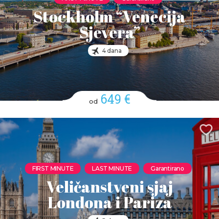
Stockholm “Venecija
Sjevera”
4 dana
649 €
od
FIRST MINUTE
LAST MINUTE
Garantirano
Veličanstveni sjaj
Londona i Pariza