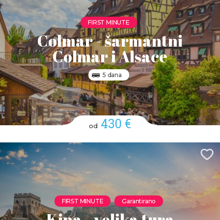
FIRST MINUTE
Colmar - šarmantni
Colmar i Alsace
5 dana
430 €
od
FIRST MINUTE
Garantirano
Kina - velika tura