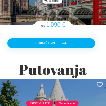
5 dana
1.090 €
od
PRIKAŽI SVE
Putovanja
FIRST MINUTE
Garantirano