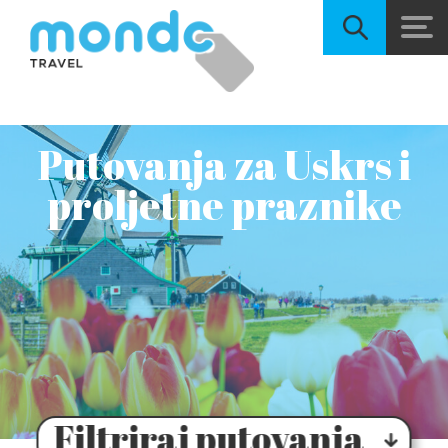
Putovanja za Uskrs i
proljetne praznike
Filtriraj putovanja