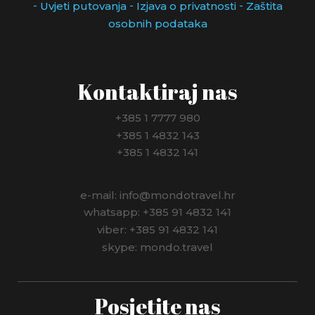
-
-
-
Uvjeti putovanja
Izjava o privatnosti
Zaštita
osobnih podataka
Kontaktiraj nas
+385 1 7777 980
+385 1 4832 143
+385 1 4832 141
e-mail: info@mondotravel.hr
whatsapp: +385 91 4832 141
viber: +385 91 4832 141
skype: mondo.travel
Posjetite nas