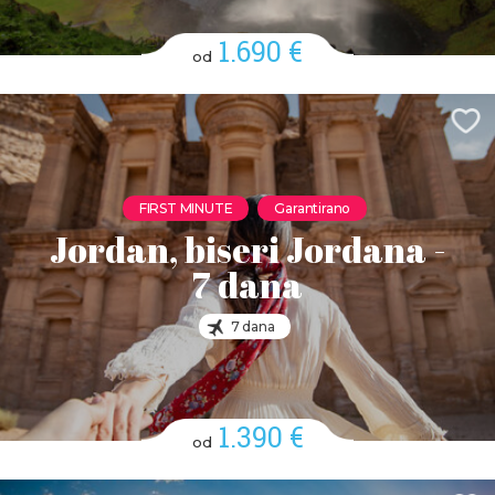
1.690 €
od
FIRST MINUTE
Garantirano
Jordan, biseri Jordana -
7 dana
7 dana
1.390 €
od