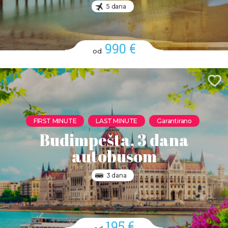
5 dana
990 €
od
FIRST MINUTE
LAST MINUTE
Garantirano
Budimpešta, 3 dana
autobusom
3 dana
195 €