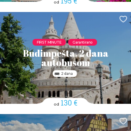
195 €
od
FIRST MINUTE
Garantirano
Budimpešta, 2 dana
autobusom
2 dana
130 €
od