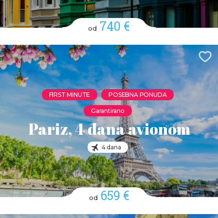
740 €
od
FIRST MINUTE
POSEBNA PONUDA
Garantirano
Pariz, 4 dana avionom
4 dana
659 €
od