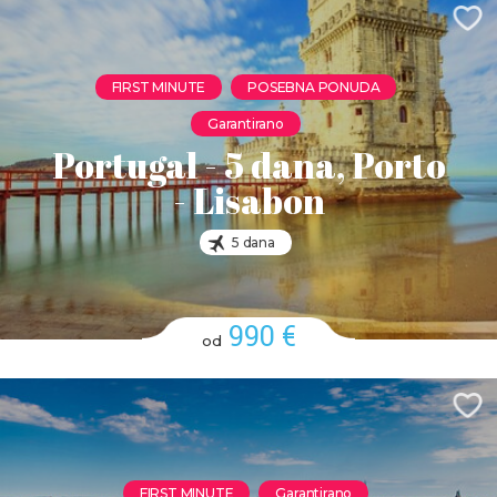
FIRST MINUTE
POSEBNA PONUDA
Garantirano
Portugal - 5 dana, Porto
- Lisabon
5 dana
990 €
od
FIRST MINUTE
Garantirano