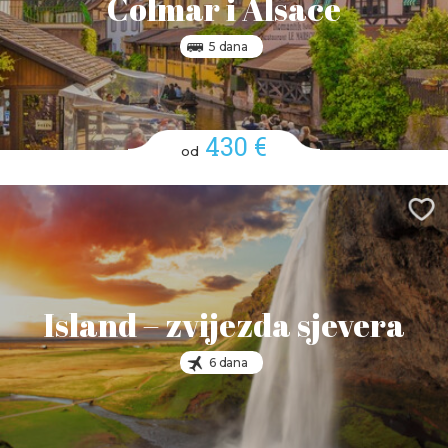
Colmar i Alsace
5 dana
430 €
od
Island – zvijezda sjevera
6 dana