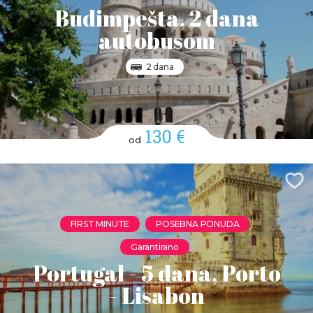
Budimpešta, 2 dana
autobusom
2 dana
130 €
od
FIRST MINUTE
POSEBNA PONUDA
Garantirano
Portugal - 5 dana, Porto
- Lisabon