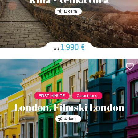
12 dana
1.990 €
od
FIRST MINUTE
Garantirano
London, Filmski London
4 dana