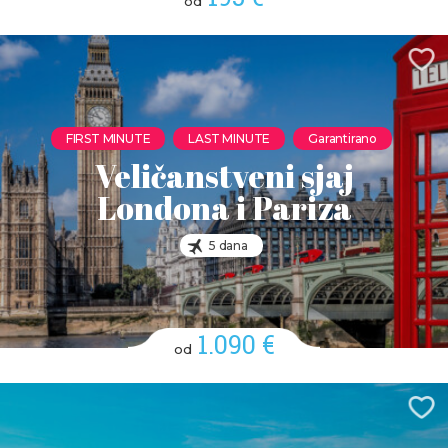
od
FIRST MINUTE
LAST MINUTE
Garantirano
Veličanstveni sjaj
Londona i Pariza
5 dana
1.090 €
od