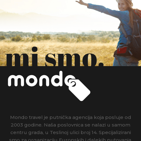
mi smo.
Mondo travel je putnička agencija koja posluje od
2003 godine. Naša poslovnica se nalazi u samom
centru grada, u Teslinoj ulici broj 14. Specijalizirani
smo za organizaciju Europskih i dalekih putovanja,