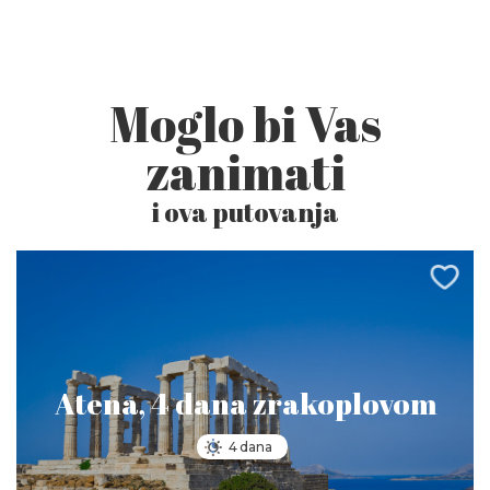
Moglo bi Vas
zanimati
i ova putovanja
Atena, 4 dana zrakoplovom
4 dana