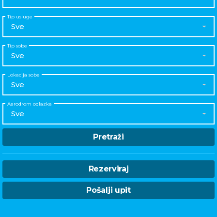
Tip usluge
Sve
Tip sobe
Sve
Lokacija sobe
Sve
Aerodrom odlazka
Sve
Pretraži
Rezerviraj
Pošalji upit