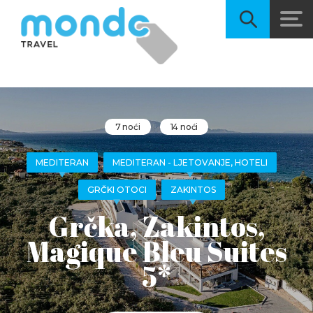
7 noći
14 noći
MEDITERAN
MEDITERAN - LJETOVANJE, HOTELI
GRČKI OTOCI
ZAKINTOS
Grčka, Zakintos,
Magique Bleu Suites
5*