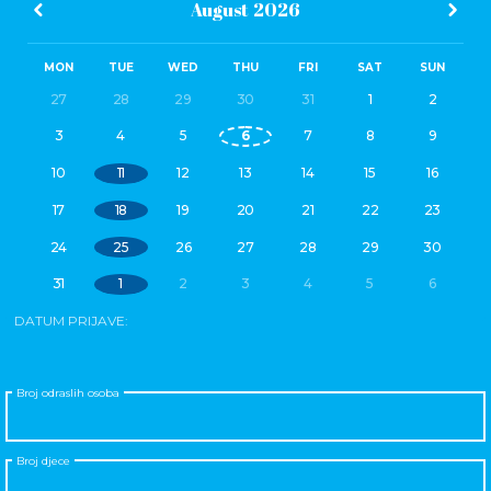
August
2026
MON
TUE
WED
THU
FRI
SAT
SUN
27
28
29
30
31
1
2
3
4
5
6
7
8
9
10
11
12
13
14
15
16
17
18
19
20
21
22
23
24
25
26
27
28
29
30
31
1
2
3
4
5
6
DATUM PRIJAVE:
Broj odraslih osoba
Broj djece