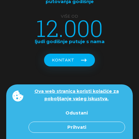
putovanja godišnje
12.000
VIŠE OD
ljudi godišnje putuje s nama
KONTAKT
Ova web stranica koristi kolačiće za
Copyright © Mondo Travel d.o.o. putnička agencija
poboljšanje vašeg iskustva.
-
-
-
Uvjeti putovanja
Izjava o privatnosti
Zaštita
Odustani
osobnih podataka
Prihvati