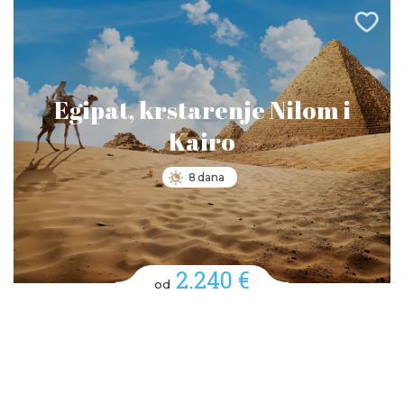
Egipat, krstarenje Nilom i
Kairo
8 dana
2.240 €
od