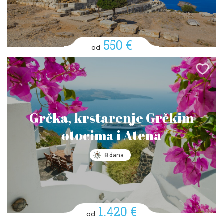
550 €
od
Grčka, krstarenje Grčkim
otocima i Atena
8 dana
1.420 €
od