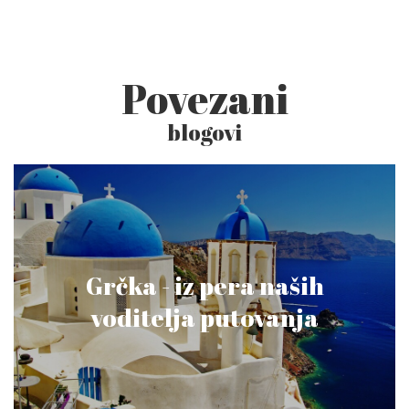
Povezani
blogovi
Grčka - iz pera naših
voditelja putovanja