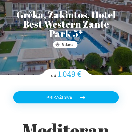
Grčka, Zakintos, Hotel
Best Western Zante
Park 5*
8 dana
1.049 €
od
PRIKAŽI SVE
Mediteran