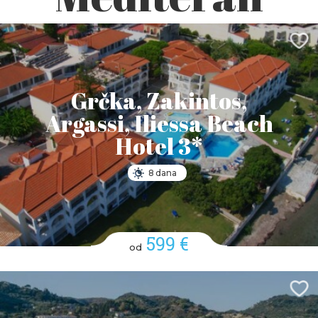
Grčka, Zakintos,
Argassi, Iliessa Beach
Hotel 3*
8 dana
599 €
od