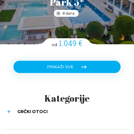
Park 5*
8 dana
1.049 €
od
PRIKAŽI SVE
Kategorije
GRČKI OTOCI