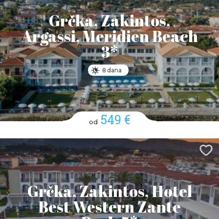
Grčka, Zakintos,
Argassi, Meridien Beach
3*
8 dana
549 €
od
Grčka, Zakintos, Hotel
Best Western Zante