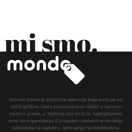
mi smo.
Mondo travel je putnička agencija koja posluje od
2003 godine. Naša poslovnica se nalazi u samom
centru grada, u Teslinoj ulici broj 14. Specijalizirani
smo za organizaciju Europskih i dalekih putovanja,
ljetovanja na Jadranu, ljetovanja na Mediteranu,