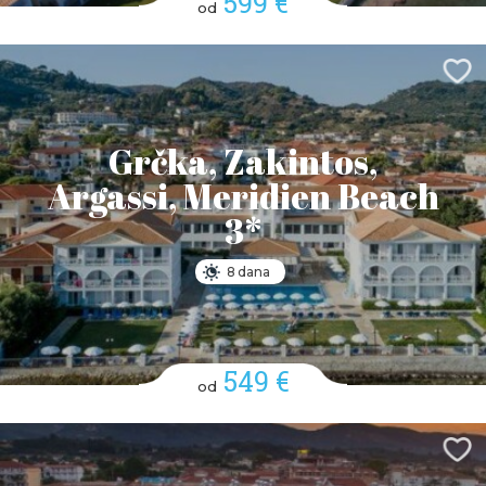
599 €
od
Grčka, Zakintos,
Argassi, Meridien Beach
3*
8 dana
549 €
od