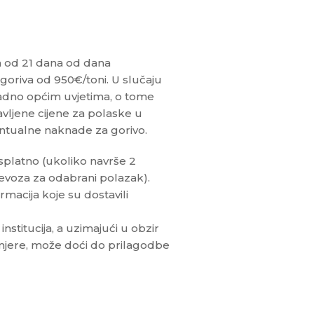
m od 21 dana od dana
goriva od 950€/toni. U slučaju
ladno općim uvjetima, o tome
vljene cijene za polaske u
entualne naknade za gorivo.
splatno (ukoliko navrše 2
jevoza za odabrani polazak).
rmacija koje su dostavili
titucija, a uzimajući u obzir
mjere, može doći do prilagodbe