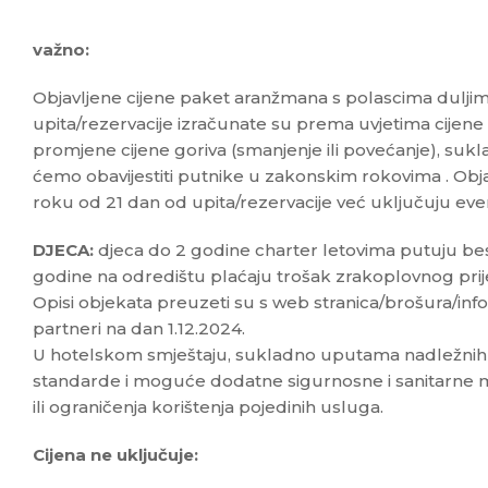
važno:
Objavljene cijene paket aranžmana s polascima dulji
upita/rezervacije izračunate su prema uvjetima cijene 
promjene cijene goriva (smanjenje ili povećanje), suk
ćemo obavijestiti putnike u zakonskim rokovima . Obja
roku od 21 dan od upita/rezervacije već uključuju ev
DJECA:
djeca do 2 godine charter letovima putuju be
godine na odredištu plaćaju trošak zrakoplovnog pri
Opisi objekata preuzeti su s web stranica/brošura/info
partneri na dan 1.12.2024.
U hotelskom smještaju, sukladno uputama nadležnih ins
standarde i moguće dodatne sigurnosne i sanitarne 
ili ograničenja korištenja pojedinih usluga.
Cijena ne uključuje: