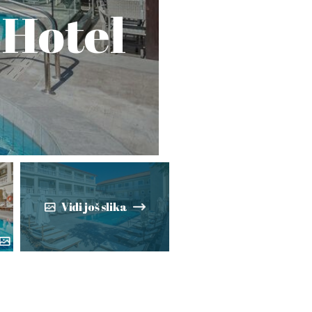
 Hotel
Vidi još slika