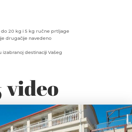
o 20 kg i 5 kg ručne prtljage
ije drugačije navedeno
u izabranoj destinaciji Vašeg
& video