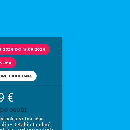
9.2026 DO 15.09.2026
OSOBA
URE LJUBLJANA
9 €
 po osobi
 jednokrevetna soba -
udio - Detalji: standard,