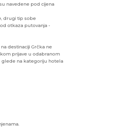
nisu navedene pod cijena
, drugi tip sobe
 od otkaza putovanja -
na destinaciji Grčka ne
ilikom prijave u odabranom
je glede na kategoriju hotela
omjenama.