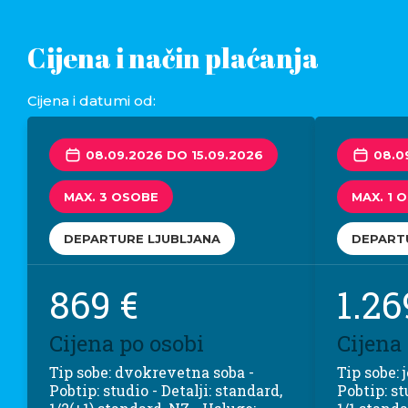
Cijena i način plaćanja
Cijena i datumi od:
08.09.2026 DO 15.09.2026
08.0
MAX. 3 OSOBE
MAX. 1 
DEPARTURE LJUBLJANA
DEPART
869 €
1.26
Cijena po osobi
Cijena
Tip sobe: dvokrevetna soba -
Tip sobe:
Pobtip: studio - Detalji: standard,
Pobtip: st