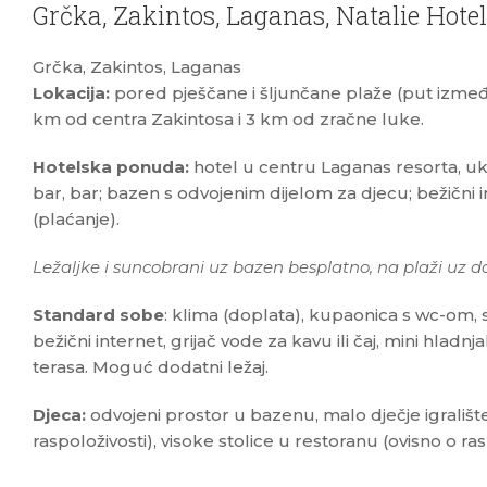
Grčka, Zakintos, Laganas, Natalie Hotel
Grčka, Zakintos, Laganas
Lokacija:
pored pješčane i šljunčane plaže (put između
km od centra Zakintosa i 3 km od zračne luke.
Hotelska ponuda:
hotel u centru Laganas resorta, 
bar, bar; bazen s odvojenim dijelom za djecu; bežični
(plaćanje).
Ležaljke i suncobrani uz bazen besplatno, na plaži uz dop
Standard sobe
: klima (doplata), kupaonica s wc-om, s
bežični internet, grijač vode za kavu ili čaj, mini hladnja
terasa. Moguć dodatni ležaj.
Djeca:
odvojeni prostor u bazenu, malo dječje igralište,
raspoloživosti), visoke stolice u restoranu (ovisno o ras