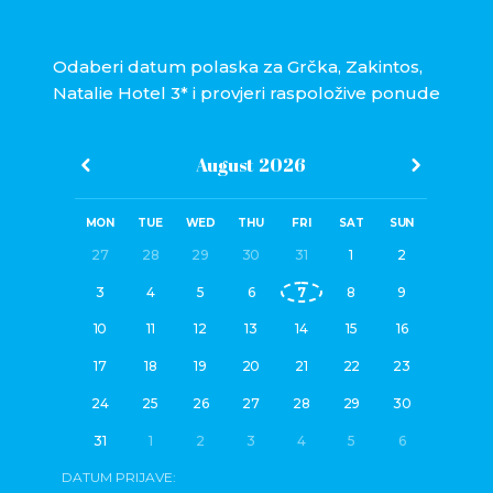
Odaberi datum polaska za Grčka, Zakintos,
Natalie Hotel 3* i provjeri raspoložive ponude
August
2026
MON
TUE
WED
THU
FRI
SAT
SUN
27
28
29
30
31
1
2
3
4
5
6
7
8
9
10
11
12
13
14
15
16
17
18
19
20
21
22
23
24
25
26
27
28
29
30
31
1
2
3
4
5
6
DATUM PRIJAVE: