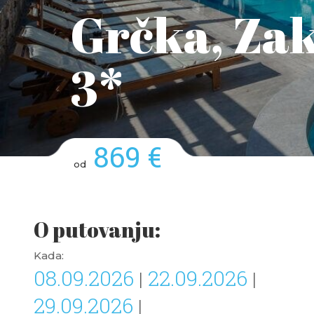
Grčka, Zak
3*
869 €
od
O putovanju:
Kada:
08.09.2026
22.09.2026
|
|
29.09.2026
|