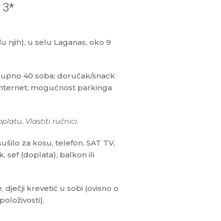
 3*
 njih), u selu Laganas, oko 9
ukupno 40 soba; doručak/snack
 internet; mogućnost parkinga
latu. Vlastiti ručnici.
ušilo za kosu, telefon, SAT TV,
k, sef (doplata), balkon ili
 dječji krevetić u sobi (ovisno o
položivosti).