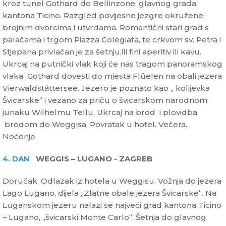
kroz tunel Gothard do Bellinzone, glavnog grada
kantona Ticino. Razgled povijesne jezgre okružene
brojnim dvorcima i utvrdama. Romantični stari grad s
palačama i trgom Piazza Colegiata, te crkvom sv. Petra i
Stjepana privlačan je za šetnju,ili fini aperitiv ili kavu.
Ukrcaj na putnički vlak koji će nas tragom panoramskog
vlaka Gothard dovesti do mjesta Flüelen na obali jezera
Vierwaldstättersee. Jezero je poznato kao „ kolijevka
Švicarske“ i vezano za priču o švicarskom narodnom
junaku Wilhelmu Tellu. Ukrcaj na brod i plovidba
brodom do Weggisa. Povratak u hotel. Večera.
Noćenje.
4. DAN
WEGGIS – LUGANO - ZAGREB
Doručak. Odlazak iz hotela u Weggisu. Vožnja do jezera
Lago Lugano, dijela „Zlatne obale jezera Švicarske“. Na
Luganskom jezeru nalazi se najveći grad kantona Ticino
– Lugano, „švicarski Monte Carlo“. Šetnja do glavnog