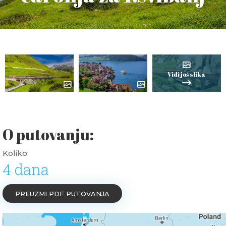
Vidi još slika
O putovanju:
Koliko:
4 dana
PREUZMI PDF PUTOVANJA