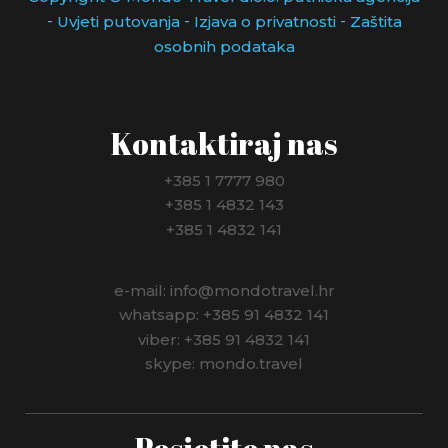
-
-
-
Uvjeti putovanja
Izjava o privatnosti
Zaštita
osobnih podataka
Kontaktiraj nas
+385 1 7777 980
+385 1 4832 143
+385 1 4832 141
e-mail: info@mondotravel.hr
whatsapp: +385 91 4832 141
viber: +385 91 4832 141
skype: mondo.travel