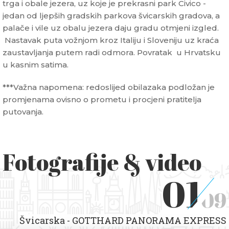
trga i obale jezera, uz koje je prekrasni park Civico -
jedan od ljepših gradskih parkova švicarskih gradova, a
palače i vile uz obalu jezera daju gradu otmjeni izgled.
Nastavak puta vožnjom kroz Italiju i Sloveniju uz kraća
zaustavljanja putem radi odmora. Povratak u Hrvatsku
u kasnim satima.
***Važna napomena: redoslijed obilazaka podložan je
promjenama ovisno o prometu i procjeni pratitelja
putovanja.
Fotografije & video
01
09
Švicarska - GOTTHARD PANORAMA EXPRESS