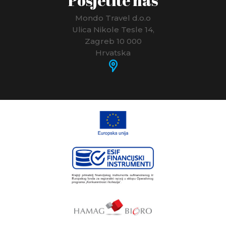
Posjetite nas
Mondo Travel d.o.o
Ulica Nikole Tesle 14,
Zagreb 10 000
Hrvatska