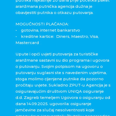
putnika najkasnije 20 dana prije početka paket
aranžmana putnička agencija dužna je
obavijestiti putnika o otkazu putovanja.
MOGUĆNOSTI PLAĆANJA:
• gotovina, internet bankarstvo
• kreditne kartice: Diners, Maestro, Visa,
Mastercard
Upute i opći uvjeti putovanja za turističke
aranžmane sastavni su dio programa i ugovora
o putovanju. Svojim potpisom na ugovoru o
putovanju suglasni ste s navedenim uvjetima,
stoga molimo cijenjene putnike da pozorno
pročitaju uvjete. Sukladno ZPUT-u Agencija je s
osiguravajućim društvom UNIQA osiguranje
d.d. Zagreb temeljem Ugovora o osiguranju od
dana 14.09.2025. ugovorila: osiguranje
jamčevine za slučaj nesolventnosti koje