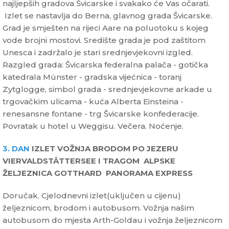
najljepših gradova Švicarske i svakako će Vas očarati.
Izlet se nastavlja do Berna, glavnog grada Švicarske.
Grad je smješten na rijeci Aare na poluotoku s kojeg
vode brojni mostovi. Središte grada je pod zaštitom
Unesca i zadržalo je stari srednjevjekovni izgled.
Razgled grada: Švicarska federalna palača - gotička
katedrala Münster - gradska vijećnica - toranj
Zytglogge, simbol grada - srednjevjekovne arkade u
trgovačkim ulicama - kuća Alberta Einsteina -
renesansne fontane - trg Švicarske konfederacije.
Povratak u hotel u Weggisu. Večera. Noćenje.
3. DAN
IZLET VOŽNJA BRODOM PO JEZERU
VIERVALDSTÄTTERSEE I TRAGOM ALPSKE
ŽELJEZNICA GOTTHARD PANORAMA EXPRESS
Doručak. Cjelodnevni izlet(uključen u cijenu)
željeznicom, brodom i autobusom. Vožnja našim
autobusom do mjesta Arth-Goldau i vožnja željeznicom