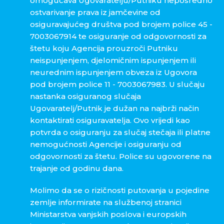
omogućava Ugovaratelju/Putniku neposredno
ostvarivanje prava iz jamčevine od
osiguravajućeg društva pod brojem police 45 -
7003067914 te osiguranje od odgovornosti za
štetu koju Agencija prouzroči Putniku
neispunjenjem, djelomičnim ispunjenjem ili
neurednim ispunjenjem obveza iz Ugovora
pod brojem police 11 - 7003067983. U slučaju
nastanka osiguranog slučaja
Ugovaratelj/Putnik je dužan na najbrži način
kontaktirati osiguravatelja. Ovo vrijedi kao
potvrda o osiguranju za slučaj stečaja ili platne
nemogućnosti Agencije i osiguranju od
odgovornosti za štetu. Police su ugovorene na
trajanje od godinu dana.
Molimo da se o rizičnosti putovanja u pojedine
zemlje informirate na službenoj stranici
Ministarstva vanjskih poslova i europskih