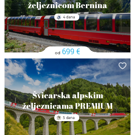
željeznicom Bernina
4 dana
699 €
od
Švicarska alpskim
željeznicama PREMIUM
5 dana