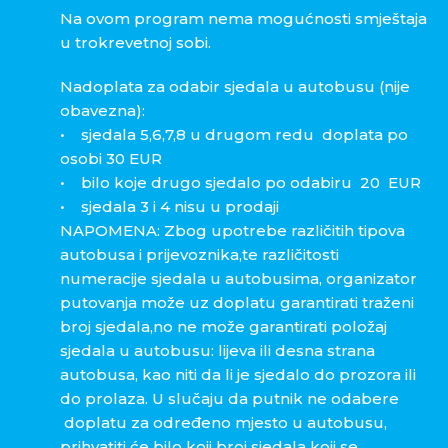
Na ovom program nema mogućnosti smještaja
u trokrevetnoj sobi.
Nadoplata za odabir sjedala u autobusu (nije
obavezna):
• sjedala 5,6,7,8 u drugom redu doplata po
osobi 30 EUR
• bilo koje drugo sjedalo po odabiru 20 EUR
• sjedala 3 i 4 nisu u prodaji
NAPOMENA: Zbog upotrebe različitih tipova
autobusa i prijevoznika,te različitosti
numeracije sjedala u autobusima, organizator
putovanja može uz doplatu garantirati traženi
broj sjedala,no ne može garantirati položaj
sjedala u autobusu: lijeva ili desna strana
autobusa, kao niti da li je sjedalo do prozora ili
do prolaza. U slučaju da putnik ne odabere
doplatu za određeno mjesto u autobusu,
prihvatiti će bilo koji broj sjedala koji se