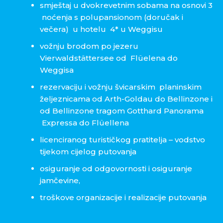
smještaj u dvokrevetnim sobama na osnovi 3
noćenja s polupansionom (doručak i
večera) u hotelu 4* u Weggisu
vožnju brodom po jezeru
Vierwaldstättersee od Flüelena do
Weggisa
rezervaciju i vožnju švicarskim planinskim
željeznicama od Arth-Goldau do Bellinzone i
od Bellinzone tragom Gotthard Panorama
Expressa do Flüellena
licenciranog turističkog pratitelja – vodstvo
tijekom cijelog putovanja
osiguranje od odgovornosti i osiguranje
jamčevine,
troškove organizacije i realizacije putovanja