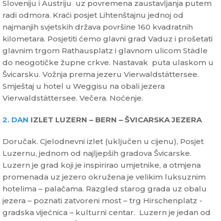
Sloveniju i Austriju uz povremena zaustavljanja putem
radi odmora. Kraći posjet Lihtenštajnu jednoj od
najmanjih svjetskih država površine 160 kvadratnih
kilometara. Posjetiti ćemo glavni grad Vaduz i prošetati
glavnim trgom Rathausplatz i glavnom ulicom Städle
do neogotičke župne crkve. Nastavak puta ulaskom u
Švicarsku. Vožnja prema jezeru Vierwaldstättersee.
Smještaj u hotel u Weggisu na obali jezera
Vierwaldstättersee. Večera. Noćenje.
2. DAN
IZLET LUZERN – BERN – ŠVICARSKA JEZERA
Doručak. Cjelodnevni izlet (uključen u cijenu), Posjet
Luzernu, jednom od najljepših gradova Švicarske.
Luzern je grad koji je inspirirao umjetnike, a otmjena
promenada uz jezero okružena je velikim luksuznim
hotelima – palačama. Razgled starog grada uz obalu
jezera – poznati zatvoreni most – trg Hirschenplatz -
gradska vijećnica – kulturni centar. Luzern je jedan od