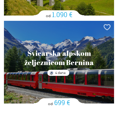
1.090 €
od
Švicarska alpskom
željeznicom Bernina
4 dana
699 €
od