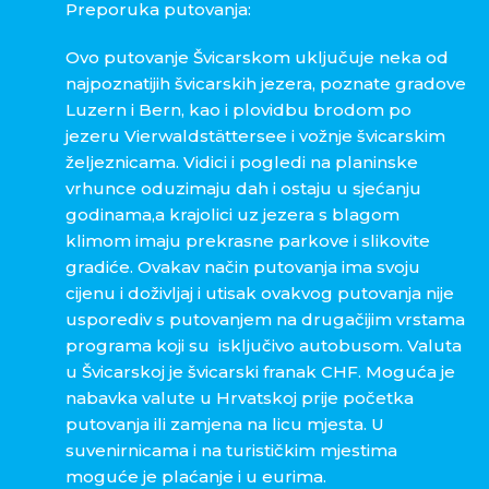
Preporuka putovanja:
Ovo putovanje Švicarskom uključuje neka od
najpoznatijih švicarskih jezera, poznate gradove
Luzern i Bern, kao i plovidbu brodom po
jezeru Vierwaldstättersee i vožnje švicarskim
željeznicama. Vidici i pogledi na planinske
vrhunce oduzimaju dah i ostaju u sjećanju
godinama,a krajolici uz jezera s blagom
klimom imaju prekrasne parkove i slikovite
gradiće. Ovakav način putovanja ima svoju
cijenu i doživljaj i utisak ovakvog putovanja nije
usporediv s putovanjem na drugačijim vrstama
programa koji su isključivo autobusom. Valuta
u Švicarskoj je švicarski franak CHF. Moguća je
nabavka valute u Hrvatskoj prije početka
putovanja ili zamjena na licu mjesta. U
suvenirnicama i na turističkim mjestima
moguće je plaćanje i u eurima.