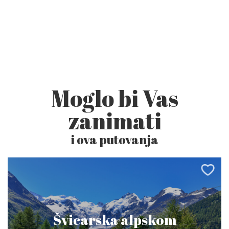
Moglo bi Vas
zanimati
i ova putovanja
Švicarska alpskom