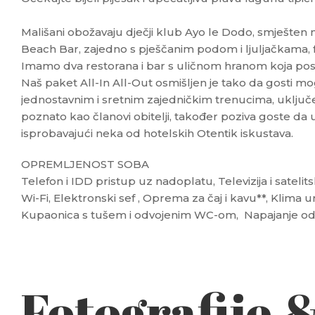
Mališani obožavaju dječji klub Ayo le Dodo, smješten
Beach Bar, zajedno s pješčanim podom i ljuljačkama, fa
Imamo dva restorana i bar s uličnom hranom koja pos
Naš paket All-In All-Out osmišljen je tako da gosti mo
jednostavnim i sretnim zajedničkim trenucima, uključe
poznato kao članovi obitelji, također poziva goste da 
isprobavajući neka od hotelskih Otentik iskustava.
OPREMLJENOST SOBA
Telefon i IDD pristup uz nadoplatu, Televizija i satelit
Wi-Fi, Elektronski sef , Oprema za čaj i kavu**, Klima u
Kupaonica s tušem i odvojenim WC-om, Napajanje od 
Fotografije 