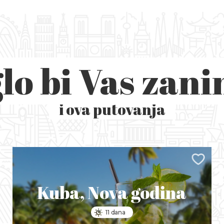
lo bi Vas zani
i ova putovanja
Kuba, Nova godina
11 dana