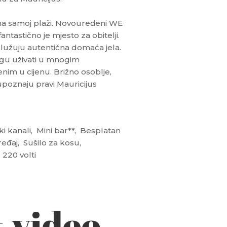
 na samoj plaži. Novouređeni WE
ntastično je mjesto za obitelji.
lužuju autentična domaća jela.
gu uživati ​​u mnogim
nim u cijenu. Brižno osoblje,
upoznaju pravi Mauricijus
ski kanali, Mini bar**, Besplatan
ređaj, Sušilo za kosu,
220 volti
& video