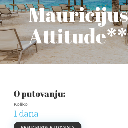
Mauricijus
Attitude*
O putovanju:
Koliko:
1 dana
PREUZMI PDF PUTOVANJA