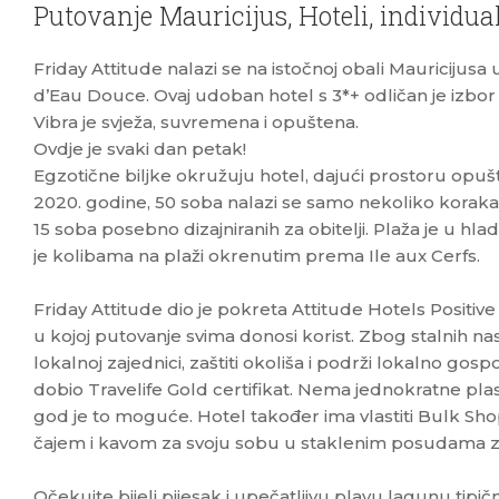
Putovanje Mauricijus, Hoteli, individu
Friday Attitude nalazi se na istočnoj obali Mauriciju
d’Eau Douce. Ovaj udoban hotel s 3*+ odličan je izbor za 
Vibra je svježa, suvremena i opuštena.
Ovdje je svaki dan petak!
Egzotične biljke okružuju hotel, dajući prostoru opuš
2020. godine, 50 soba nalazi se samo nekoliko koraka
15 soba posebno dizajniranih za obitelji. Plaža je u hl
je kolibama na plaži okrenutim prema Ile aux Cerfs.
Friday Attitude dio je pokreta Attitude Hotels Positiv
u kojoj putovanje svima donosi korist. Zbog stalnih nas
lokalnoj zajednici, zaštiti okoliša i podrži lokalno gosp
dobio Travelife Gold certifikat. Nema jednokratne plas
god je to moguće. Hotel također ima vlastiti Bulk Sho
čajem i kavom za svoju sobu u staklenim posudama z
Očekujte bijeli pijesak i upečatljivu plavu lagunu tipič