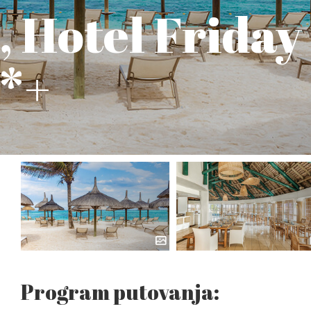
, Hotel Friday
**+
Program putovanja: