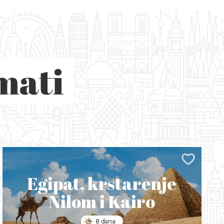
mati
Egipat, krstarenje
Nilom i Kairo
8 dana