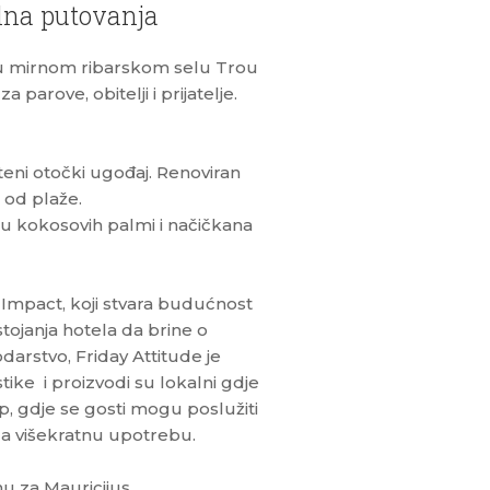
alna putovanja
sa u mirnom ribarskom selu Trou
parove, obitelji i prijatelje.
teni otočki ugođaj. Renoviran
 od plaže.
adu kokosovih palmi i načičkana
e Impact, koji stvara budućnost
tojanja hotela da brine o
odarstvo, Friday Attitude je
tike i proizvodi su lokalni gdje
p, gdje se gosti mogu poslužiti
a višekratnu upotrebu.
nu za Mauricijus.