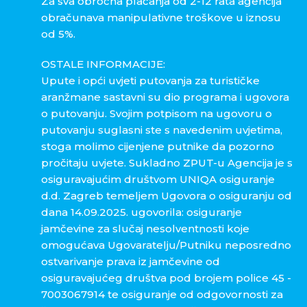
Za sva obročna plaćanja od 2-12 rata agencija
obračunava manipulativne troškove u iznosu
od 5%.
OSTALE INFORMACIJE:
Upute i opći uvjeti putovanja za turističke
aranžmane sastavni su dio programa i ugovora
o putovanju. Svojim potpisom na ugovoru o
putovanju suglasni ste s navedenim uvjetima,
stoga molimo cijenjene putnike da pozorno
pročitaju uvjete. Sukladno ZPUT-u Agencija je s
osiguravajućim društvom UNIQA osiguranje
d.d. Zagreb temeljem Ugovora o osiguranju od
dana 14.09.2025. ugovorila: osiguranje
jamčevine za slučaj nesolventnosti koje
omogućava Ugovaratelju/Putniku neposredno
ostvarivanje prava iz jamčevine od
osiguravajućeg društva pod brojem police 45 -
7003067914 te osiguranje od odgovornosti za