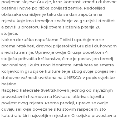
povijesne slojeve Gruzije, kroz kontrast između duhovne
baštine i novije političke povijesti zemlje. Redoslijed
obilazaka osmišljen je tako da se dan započne na
mjestu koje ima temeljno značenje za gruzijski identitet,
a završi u prostoru koji otvara složenija pitanja 20.
stoljeća.
Nakon doručka napuštamo Tbilisi i upućujemo se
prema Mtskheti, drevnoj prijestolnici Gruzije i duhovnom
središtu zemlje. Upravo je ovdje Gruzija početkom 4.
stoljeća prihvatila kršćanstvo, čime je postavljen temelj
nacionalnog i kulturnog identiteta. Mtskheta se smatra
kolijevkom gruzijske kulture te je zbog svoje povijesne i
duhovne važnosti uvrštena na UNESCO-v popis svjetske
baštine.
Razgled katedrale Svetitskhoveli, jednog od najvažnijih
pravoslavnih hramova na Kavkazu, otkriva slojevitu
povijest ovog mjesta. Prema predaji, upravo se ovdje
čuvaju relikvije povezane s Kristovim raspećem, što
katedralu čini najsvetijim mjestom Gruzijske pravoslavne