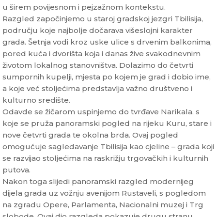
u širem povijesnom i pejzažnom kontekstu.
Razgled započinjemo u staroj gradskoj jezgri Tbilisija,
području koje najbolje dočarava višeslojni karakter
grada. Šetnja vodi kroz uske ulice s drvenim balkonima,
pored kuća i dvorišta koja i danas žive svakodnevnim
životom lokalnog stanovništva. Dolazimo do četvrti
sumpornih kupelji, mjesta po kojem je grad i dobio ime,
a koje već stoljećima predstavlja važno društveno i
kulturno središte.
Odavde se žičarom uspinjemo do tvrđave Narikala, s
koje se pruža panoramski pogled na rijeku Kuru, stare i
nove četvrti grada te okolna brda. Ovaj pogled
omogućuje sagledavanje Tbilisija kao cjeline – grada koji
se razvijao stoljećima na raskrižju trgovačkih i kulturnih
putova.
Nakon toga slijedi panoramski razgled modernijeg
dijela grada uz vožnju avenijom Rustaveli, s pogledom
na zgradu Opere, Parlamenta, Nacionalni muzej i Trg
slobode. Ovaj dio razgleda pokazuje drugu stranu