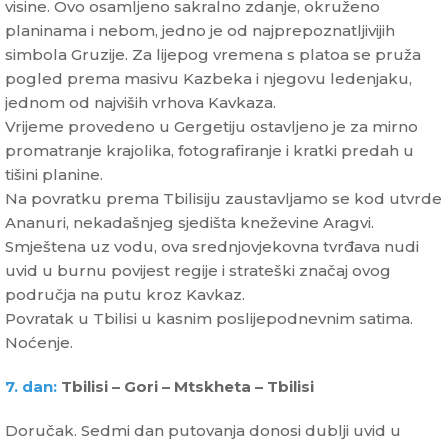
visine. Ovo osamljeno sakralno zdanje, okruženo
planinama i nebom, jedno je od najprepoznatljivijih
simbola Gruzije. Za lijepog vremena s platoa se pruža
pogled prema masivu Kazbeka i njegovu ledenjaku,
jednom od najviših vrhova Kavkaza.
Vrijeme provedeno u Gergetiju ostavljeno je za mirno
promatranje krajolika, fotografiranje i kratki predah u
tišini planine.
Na povratku prema Tbilisiju zaustavljamo se kod utvrde
Ananuri, nekadašnjeg sjedišta kneževine Aragvi.
Smještena uz vodu, ova srednjovjekovna tvrđava nudi
uvid u burnu povijest regije i strateški značaj ovog
područja na putu kroz Kavkaz.
Povratak u Tbilisi u kasnim poslijepodnevnim satima.
Noćenje.
7. dan:
Tbilisi – Gori – Mtskheta – Tbilisi
Doručak. Sedmi dan putovanja donosi dublji uvid u