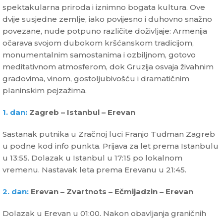
spektakularna priroda i iznimno bogata kultura. Ove
dvije susjedne zemlje, iako povijesno i duhovno snažno
povezane, nude potpuno različite doživljaje: Armenija
očarava svojom dubokom kršćanskom tradicijom,
monumentalnim samostanima i ozbiljnom, gotovo
meditativnom atmosferom, dok Gruzija osvaja živahnim
gradovima, vinom, gostoljubivošću i dramatičnim
planinskim pejzažima.
1. dan:
Zagreb – Istanbul – Erevan
Sastanak putnika u Zračnoj luci Franjo Tuđman Zagreb
u podne kod info punkta. Prijava za let prema Istanbulu
u 13:55. Dolazak u Istanbul u 17:15 po lokalnom
vremenu. Nastavak leta prema Erevanu u 21:45.
2. dan:
Erevan – Zvartnots – Ečmijadzin – Erevan
Dolazak u Erevan u 01:00. Nakon obavljanja graničnih