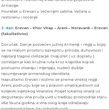
Armenije.
Povratak u Erevan u večernjim satima. Večera u
restoranu i noćenje.
3. dan:
Erevan – Khor Virap – Areni – Noravank – Erevan
(fakultativno)
Doručak. Dan je posvećen južnoj Armeniji – regiji u kojoj
se na malom prostoru isprepliću priroda, duhovnost i
najstariji tragovi civilizacije. Ovaj izlet ( uz doplatu )
osmišljen je kao kružna ruta kroz krajolike koji se
postupno otvaraju i mijenjaju, nudeći dublje
razumijevanje armenskog identiteta.
Napuštamo Erevan i vozimo se prema vinskoj regiji
Areni, području koje se s pravom smatra jednom od
kolijevki svjetskog vinarstva. Posjet lokalnoj vinariji uz
degustaciju vina pruža uvid u tradiciju proizvodnje staru
više tisuća godina, a vina ovog kraja odražavaju
posebnosti klime, tla i lokalnih sorti.