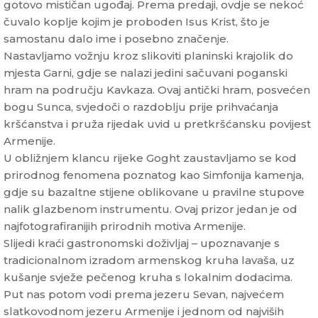
gotovo mističan ugođaj. Prema predaji, ovdje se nekoć
čuvalo koplje kojim je proboden Isus Krist, što je
samostanu dalo ime i posebno značenje.
Nastavljamo vožnju kroz slikoviti planinski krajolik do
mjesta Garni, gdje se nalazi jedini sačuvani poganski
hram na području Kavkaza. Ovaj antički hram, posvećen
bogu Sunca, svjedoči o razdoblju prije prihvaćanja
kršćanstva i pruža rijedak uvid u pretkršćansku povijest
Armenije.
U obližnjem klancu rijeke Goght zaustavljamo se kod
prirodnog fenomena poznatog kao Simfonija kamenja,
gdje su bazaltne stijene oblikovane u pravilne stupove
nalik glazbenom instrumentu. Ovaj prizor jedan je od
najfotografiranijih prirodnih motiva Armenije.
Slijedi kraći gastronomski doživljaj – upoznavanje s
tradicionalnom izradom armenskog kruha lavaša, uz
kušanje svježe pečenog kruha s lokalnim dodacima.
Put nas potom vodi prema jezeru Sevan, najvećem
slatkovodnom jezeru Armenije i jednom od najviših