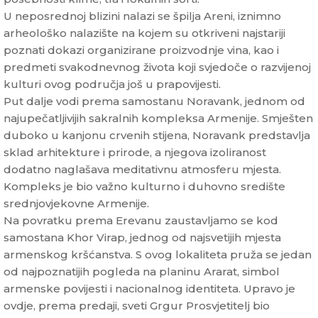
U neposrednoj blizini nalazi se špilja Areni, iznimno
arheološko nalazište na kojem su otkriveni najstariji
poznati dokazi organizirane proizvodnje vina, kao i
predmeti svakodnevnog života koji svjedoče o razvijenoj
kulturi ovog područja još u prapovijesti.
Put dalje vodi prema samostanu Noravank, jednom od
najupečatljivijih sakralnih kompleksa Armenije. Smješten
duboko u kanjonu crvenih stijena, Noravank predstavlja
sklad arhitekture i prirode, a njegova izoliranost
dodatno naglašava meditativnu atmosferu mjesta.
Kompleks je bio važno kulturno i duhovno središte
srednjovjekovne Armenije.
Na povratku prema Erevanu zaustavljamo se kod
samostana Khor Virap, jednog od najsvetijih mjesta
armenskog kršćanstva. S ovog lokaliteta pruža se jedan
od najpoznatijih pogleda na planinu Ararat, simbol
armenske povijesti i nacionalnog identiteta. Upravo je
ovdje, prema predaji, sveti Grgur Prosvjetitelj bio