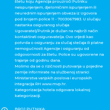
štetu koju Agencija prouzroči Putniku
neispunjenjem, djelomičnim ispunjenjem ili
neurednim ispunjenjem obveza iz Ugovora
pod brojem police 11 - 7003067983. U slučaju
nastanka osiguranog slučaja
Ugovaratelj/Putnik je dužan na najbrži način
kontaktirati osiguravatelja. Ovo vrijedi kao
potvrda o osiguranju za slučaj stečaja ili platne
nemogućnosti Agencije i osiguranju od
odgovornosti za štetu. Police su ugovorene na
trajanje od godinu dana.
Molimo da se o rizičnosti putovanja u pojedine
zemlje informirate na službenoj stranici
Ministarstva vanjskih poslova i europskih
integracija RH www.mvp.hr.
Kategorizacija hotela odgovara lokalnoj
kategorizaciji.
BROJ PUTNIKA: