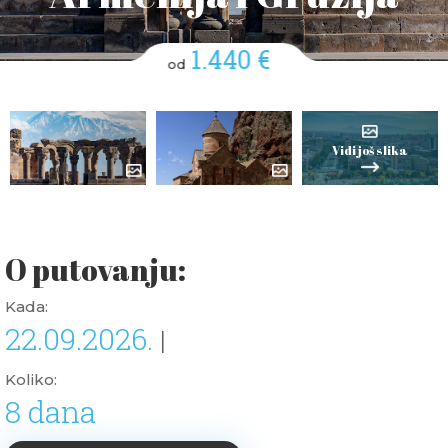
1.440 €
od
Vidi još slika
O putovanju:
Kada:
22.09.2026.
|
Koliko:
8 dana