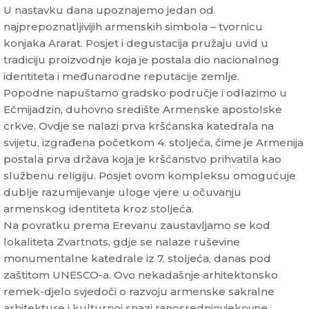
U nastavku dana upoznajemo jedan od
najprepoznatljivijih armenskih simbola – tvornicu
konjaka Ararat. Posjet i degustacija pružaju uvid u
tradiciju proizvodnje koja je postala dio nacionalnog
identiteta i međunarodne reputacije zemlje.
Popodne napuštamo gradsko područje i odlazimo u
Ečmijadzin, duhovno središte Armenske apostolske
crkve. Ovdje se nalazi prva kršćanska katedrala na
svijetu, izgrađena početkom 4. stoljeća, čime je Armenija
postala prva država koja je kršćanstvo prihvatila kao
službenu religiju. Posjet ovom kompleksu omogućuje
dublje razumijevanje uloge vjere u očuvanju
armenskog identiteta kroz stoljeća.
Na povratku prema Erevanu zaustavljamo se kod
lokaliteta Zvartnots, gdje se nalaze ruševine
monumentalne katedrale iz 7. stoljeća, danas pod
zaštitom UNESCO-a. Ovo nekadašnje arhitektonsko
remek-djelo svjedoči o razvoju armenske sakralne
arhitekture i kulturnoj snazi ranosrednjovjekovne