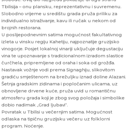
Tbilisija – onu plansku, reprezentativnu i suvremenu.
Slobodno vrijeme u središtu grada pruža priliku za
individualno istraživanje, kavu ili ručak u nekom od
brojnih restorana.
U poslijepodnevnim satima mogućnost fakultativnog
izleta u vinsku regiju Kahetiju, najpoznatije gruzijsko
vinogorje. Posjet lokalnoj vinariji uključuje degustaciju
vina te upoznavanje s tradicionalnom izradom slastice
čurčhela, pripremljene od oraha i soka od grožđa.
Nastavak vožnje vodi prema Signaghiju, slikovitom
gradiću smještenom na brežuljku iznad doline Alazani.
Šetnja gradskim zidinama i popločanim ulicama, uz
obnovljene drvene kuće, pruža uvid u romantičnu
atmosferu grada koji je zbog svog položaja i simbolike
dobio nadimak „Grad ljubavi“.
Povratak u Tbilisi u večernjim satima. Mogućnost
odlaska na tipičnu gruzijsku večeru uz folklorni
program. Noćenje.