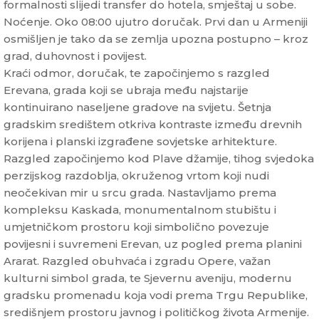
formalnosti slijedi transfer do hotela, smještaj u sobe.
Noćenje. Oko 08:00 ujutro doručak. Prvi dan u Armeniji
osmišljen je tako da se zemlja upozna postupno – kroz
grad, duhovnost i povijest.
Kraći odmor, doručak, te započinjemo s razgled
Erevana, grada koji se ubraja među najstarije
kontinuirano naseljene gradove na svijetu. Šetnja
gradskim središtem otkriva kontraste između drevnih
korijena i planski izgrađene sovjetske arhitekture.
Razgled započinjemo kod Plave džamije, tihog svjedoka
perzijskog razdoblja, okruženog vrtom koji nudi
neočekivan mir u srcu grada. Nastavljamo prema
kompleksu Kaskada, monumentalnom stubištu i
umjetničkom prostoru koji simbolično povezuje
povijesni i suvremeni Erevan, uz pogled prema planini
Ararat. Razgled obuhvaća i zgradu Opere, važan
kulturni simbol grada, te Sjevernu aveniju, modernu
gradsku promenadu koja vodi prema Trgu Republike,
središnjem prostoru javnog i političkog života Armenije.