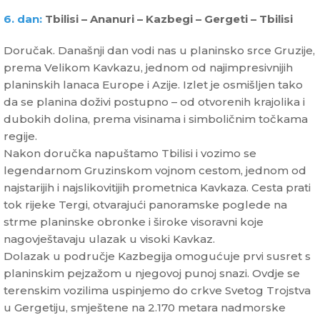
6. dan:
Tbilisi – Ananuri – Kazbegi – Gergeti – Tbilisi
Doručak. Današnji dan vodi nas u planinsko srce Gruzije,
prema Velikom Kavkazu, jednom od najimpresivnijih
planinskih lanaca Europe i Azije. Izlet je osmišljen tako
da se planina doživi postupno – od otvorenih krajolika i
dubokih dolina, prema visinama i simboličnim točkama
regije.
Nakon doručka napuštamo Tbilisi i vozimo se
legendarnom Gruzinskom vojnom cestom, jednom od
najstarijih i najslikovitijih prometnica Kavkaza. Cesta prati
tok rijeke Tergi, otvarajući panoramske poglede na
strme planinske obronke i široke visoravni koje
nagovještavaju ulazak u visoki Kavkaz.
Dolazak u područje Kazbegija omogućuje prvi susret s
planinskim pejzažom u njegovoj punoj snazi. Ovdje se
terenskim vozilima uspinjemo do crkve Svetog Trojstva
u Gergetiju, smještene na 2.170 metara nadmorske