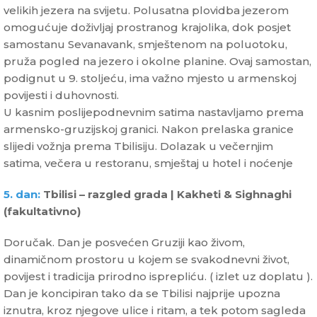
velikih jezera na svijetu. Polusatna plovidba jezerom
omogućuje doživljaj prostranog krajolika, dok posjet
samostanu Sevanavank, smještenom na poluotoku,
pruža pogled na jezero i okolne planine. Ovaj samostan,
podignut u 9. stoljeću, ima važno mjesto u armenskoj
povijesti i duhovnosti.
U kasnim poslijepodnevnim satima nastavljamo prema
armensko-gruzijskoj granici. Nakon prelaska granice
slijedi vožnja prema Tbilisiju. Dolazak u večernjim
satima, večera u restoranu, smještaj u hotel i noćenje
5. dan:
Tbilisi – razgled grada | Kakheti & Sighnaghi
(fakultativno)
Doručak. Dan je posvećen Gruziji kao živom,
dinamičnom prostoru u kojem se svakodnevni život,
povijest i tradicija prirodno isprepliću. ( izlet uz doplatu ).
Dan je koncipiran tako da se Tbilisi najprije upozna
iznutra, kroz njegove ulice i ritam, a tek potom sagleda