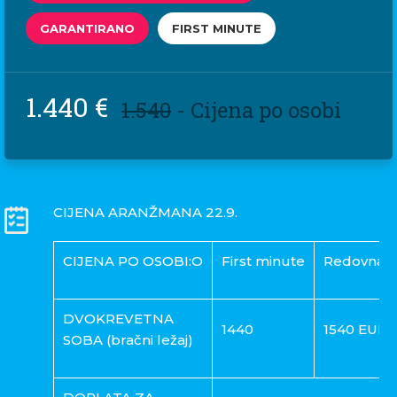
GARANTIRANO
FIRST MINUTE
1.440 €
1.540
- Cijena po osobi
CIJENA ARANŽMANA 22.9.
CIJENA PO OSOBI:O
First minute
Redovna c
DVOKREVETNA
1440
1540 EUR
SOBA (bračni ležaj)