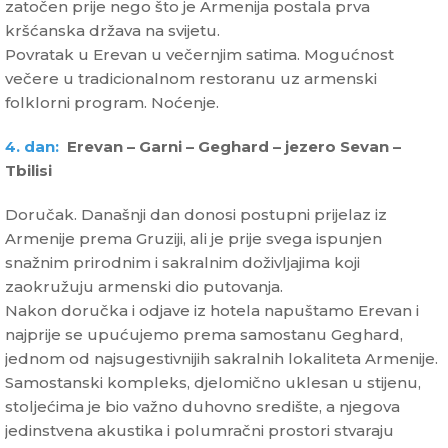
zatočen prije nego što je Armenija postala prva
kršćanska država na svijetu.
Povratak u Erevan u večernjim satima. Mogućnost
večere u tradicionalnom restoranu uz armenski
folklorni program. Noćenje.
4. dan:
Erevan – Garni – Geghard – jezero Sevan –
Tbilisi
Doručak. Današnji dan donosi postupni prijelaz iz
Armenije prema Gruziji, ali je prije svega ispunjen
snažnim prirodnim i sakralnim doživljajima koji
zaokružuju armenski dio putovanja.
Nakon doručka i odjave iz hotela napuštamo Erevan i
najprije se upućujemo prema samostanu Geghard,
jednom od najsugestivnijih sakralnih lokaliteta Armenije.
Samostanski kompleks, djelomično uklesan u stijenu,
stoljećima je bio važno duhovno središte, a njegova
jedinstvena akustika i polumračni prostori stvaraju