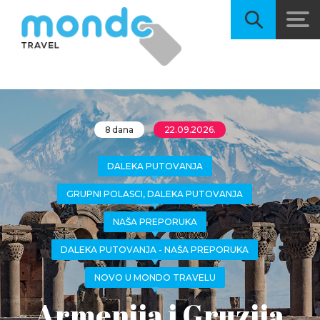
8 dana
22.09.2026.
DALEKA PUTOVANJA
GRUPNI POLASCI, DALEKA PUTOVANJA
NAŠA PREPORUKA
DALEKA PUTOVANJA - NAŠA PREPORUKA
NOVO U MONDO TRAVELU
Armenija i Gruzija