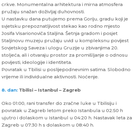
crkve. Monumentalna arhitektura i mirna atmosfera
pružaju snažan doživljaj duhovnosti.
U nastavku dana putujemo prema Goriju, gradu koji je
svjetsku prepoznatljivost stekao kao rodno mjesto
Josifa Visarionoviča Staljina. Šetnja gradom i posjet
Staljinovu muzeju pružaju uvid u kompleksnu povijest
Sovjetskog Saveza i ulogu Gruzije u zbivanjima 20.
stoljeća, ali i otvaraju prostor za promišljanje o odnosu
povijesti, ideologije i identiteta.
Povratak u Tbilisi u poslijepodnevnim satima. Slobodno
vrijeme ili individualne aktivnosti. Noćenje.
8. dan:
Tbilisi – Istanbul – Zagreb
Oko 01:00, rani transfer do zračne luke u Tbilisiju i
povratak u Zagreb letom preko Istanbula u 02:50 h
ujutro i dolaskom u Istanbul u 04:20 h. Nastavak leta za
Zagreb u 07:30 h s dolaskom u 08:40 h.