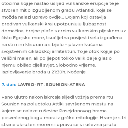
otocima koji je nastao uslijed vulkanske erupcije te je
stvoren mit o izgubljenom gradu Atlantidi, koja se
možda nalazi upravo ovdje… Dojam koji ostavlja
predivan vulkanski kraj upotpunjuju ljubaznost
domaćina, brojne plaže s crnim vulkanskim pijeskom uz
čisto Egejsko more, tisućljetna povijest i sela izgrađena
na strmim klisurama s bijelo – plavim kućama
svojstvenim cikladskoj arhitekturi. To je otok koji je po
veličini malen, ali po ljepoti toliko velik da je glas o
njemu obišao cijeli svijet. Slobodno vrijeme.
Isplovljavanje broda u 21:30h. Noćenje.
7. dan:
LAVRIO- RT. SOUNION-ATENA
Rano ujutro nakon iskrcaja slijedi vožnja prema rtu
Sounion na poluotoku Attiki, savršenom mjestu na
kojem se nalaze ruševine Posejdonovog hrama
posvećenog bogu mora iz grčke mitologije. Hram je s tri
strane okružen morem i upravo se s ruševina pruža