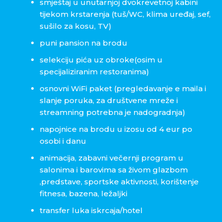
smještaj u unutarnjoj dvokrevetnoj kabini
tijekom krstarenja (tuš/WC, klima uređaj, sef,
sušilo za kosu, TV)
puni pansion na brodu
selekciju pića uz obroke(osim u
specijaliziranim restoranima)
osnovni WiFi paket (pregledavanje e maila i
slanje poruka, za društvene mreže i
streamning potrebna je nadogradnja)
napojnice na brodu u izosu od 4 eur po
osobi i danu
animacija, zabavni večernji program u
salonima i barovima sa živom glazbom
,predstave, sportske aktivnosti, korištenje
fitnesa, bazena, ležaljki
transfer luka iskrcaja/hotel