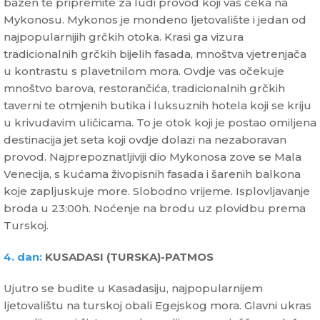
bazen te pripremite za ludi provod koji vas čeka na
Mykonosu. Mykonos je mondeno ljetovalište i jedan od
najpopularnijih grčkih otoka. Krasi ga vizura
tradicionalnih grčkih bijelih fasada, mnoštva vjetrenjača
u kontrastu s plavetnilom mora. Ovdje vas očekuje
mnoštvo barova, restorančića, tradicionalnih grčkih
taverni te otmjenih butika i luksuznih hotela koji se kriju
u krivudavim uličicama. To je otok koji je postao omiljena
destinacija jet seta koji ovdje dolazi na nezaboravan
provod. Najprepoznatljiviji dio Mykonosa zove se Mala
Venecija, s kućama živopisnih fasada i šarenih balkona
koje zapljuskuje more. Slobodno vrijeme. Isplovljavanje
broda u 23:00h. Noćenje na brodu uz plovidbu prema
Turskoj.
4. dan:
KUSADASI (TURSKA)-PATMOS
Ujutro se budite u Kasadasiju, najpopularnijem
ljetovalištu na turskoj obali Egejskog mora. Glavni ukras