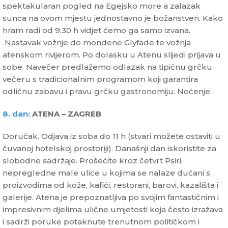
spektakularan pogled na Egejsko more a zalazak
sunca na ovom mjestu jednostavno je božanstven. Kako
hram radi od 9:30 h vidjet ćemo ga samo izvana.
Nastavak vožnje do mondene Glyfade te vožnja
atenskom rivijerom. Po dolasku u Atenu slijedi prijava u
sobe. Navečer predlažemo odlazak na tipičnu grčku
večeru s tradicionalnim programom koji garantira
odličnu zabavu i pravu grčku gastronomiju. Noćenje.
8. dan:
ATENA – ZAGREB
Doručak. Odjava iz soba do 11 h (stvari možete ostaviti u
čuvanoj hotelskoj prostoriji). Današnji dan iskoristite za
slobodne sadržaje. Prošećite kroz četvrt Psiri,
nepregledne male ulice u kojima se nalaze dućani s
proizvodima od kože, kafići, restorani, barovi, kazališta i
galerije. Atena je prepoznatljiva po svojim fantastičnim i
impresivnim djelima ulične umjetosti koja često izražava
i sadrži poruke potaknute trenutnom političkom i