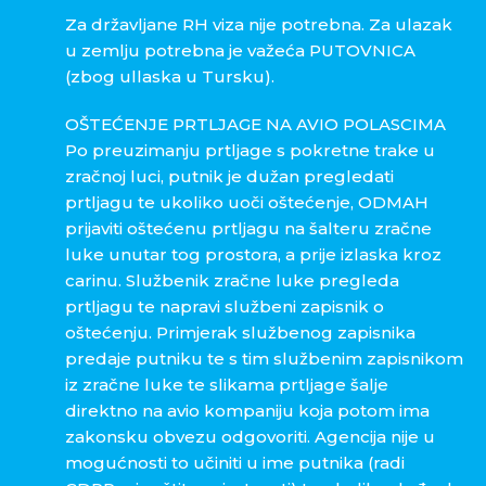
Za državljane RH viza nije potrebna. Za ulazak
u zemlju potrebna je važeća PUTOVNICA
(zbog ullaska u Tursku).
OŠTEĆENJE PRTLJAGE NA AVIO POLASCIMA
Po preuzimanju prtljage s pokretne trake u
zračnoj luci, putnik je dužan pregledati
prtljagu te ukoliko uoči oštećenje, ODMAH
prijaviti oštećenu prtljagu na šalteru zračne
luke unutar tog prostora, a prije izlaska kroz
carinu. Službenik zračne luke pregleda
prtljagu te napravi službeni zapisnik o
oštećenju. Primjerak službenog zapisnika
predaje putniku te s tim službenim zapisnikom
iz zračne luke te slikama prtljage šalje
direktno na avio kompaniju koja potom ima
zakonsku obvezu odgovoriti. Agencija nije u
mogućnosti to učiniti u ime putnika (radi