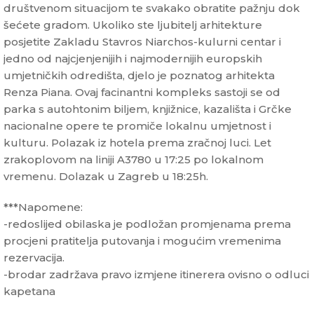
društvenom situacijom te svakako obratite pažnju dok
šećete gradom. Ukoliko ste ljubitelj arhitekture
posjetite Zakladu Stavros Niarchos-kulurni centar i
jedno od najcjenjenijih i najmodernijih europskih
umjetničkih odredišta, djelo je poznatog arhitekta
Renza Piana. Ovaj facinantni kompleks sastoji se od
parka s autohtonim biljem, knjižnice, kazališta i Grčke
nacionalne opere te promiče lokalnu umjetnost i
kulturu. Polazak iz hotela prema zračnoj luci. Let
zrakoplovom na liniji A3780 u 17:25 po lokalnom
vremenu. Dolazak u Zagreb u 18:25h.
***Napomene:
-redoslijed obilaska je podložan promjenama prema
procjeni pratitelja putovanja i mogućim vremenima
rezervacija.
-brodar zadržava pravo izmjene itinerera ovisno o odluci
kapetana