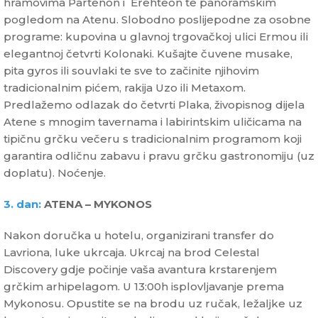
hramovima Partenon i Erehteon te panoramskim
pogledom na Atenu. Slobodno poslijepodne za osobne
programe: kupovina u glavnoj trgovačkoj ulici Ermou ili
elegantnoj četvrti Kolonaki. Kušajte čuvene musake,
pita gyros ili souvlaki te sve to začinite njihovim
tradicionalnim pićem, rakija Uzo ili Metaxom.
Predlažemo odlazak do četvrti Plaka, živopisnog dijela
Atene s mnogim tavernama i labirintskim uličicama na
tipičnu grčku večeru s tradicionalnim programom koji
garantira odličnu zabavu i pravu grčku gastronomiju (uz
doplatu). Noćenje.
3. dan:
ATENA – MYKONOS
Nakon doručka u hotelu, organizirani transfer do
Lavriona, luke ukrcaja. Ukrcaj na brod Celestal
Discovery gdje počinje vaša avantura krstarenjem
grčkim arhipelagom. U 13:00h isplovljavanje prema
Mykonosu. Opustite se na brodu uz ručak, ležaljke uz