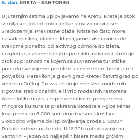
6. dan:
KRETA – SANTORINI
U jutarnjim satima uplovljavamo na Kretu. Kreta je otok
izobilja koji još od doba antike slovi za pravi biser
Sredozemlja. Prekrasne plaže, kristalno čisto more,
nasadi maslina, planine, klanci, jame i visoravni nude
svakome ponešto, od aktivnog odmora do izleta,
razgledanja znamenitosti i sportskih aktivnosti. Kreta je
otok suprotnosti na kojem se suvremena turistička
ponuda sve vrijeme prepliće s besmrtnom tradicijom i
poviješću. Heraklion je glavni grad Krete i četvrti grad po
veličini u Grčkoj. Tu vas očekuje mnoštvo modernih
trgovina, tradicionalnih, ali i vrlo modernih restorana,
Arheološki muzej s reprezentativnim primjercima
minojske kulture te prekrasna katedrala Agios Minas
koja prima do 8 000 ljudi i ima izvrsnu akustiku.
Slobodno vrijeme do isplovljavanja broda u 12:00h.
Ručak i odmor na brodu. U 16:30h uplovljavanje na
Santorini – jedan od najljepših bisera među grčkim