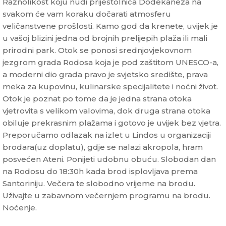
Raznolikost koju nudi prijestolnica Dodekaneza na
svakom će vam koraku dočarati atmosferu
veličanstvene prošlosti. Kamo god da krenete, uvijek je
u vašoj blizini jedna od brojnih prelijepih plaža ili mali
prirodni park. Otok se ponosi srednjovjekovnom
jezgrom grada Rodosa koja je pod zaštitom UNESCO-a,
a moderni dio grada pravo je svjetsko središte, prava
meka za kupovinu, kulinarske specijalitete i noćni život.
Otok je poznat po tome da je jedna strana otoka
vjetrovita s velikom valovima, dok druga strana otoka
obiluje prekrasnim plažama i gotovo je uvijek bez vjetra.
Preporučamo odlazak na izlet u Lindos u organizaciji
brodara(uz doplatu), gdje se nalazi akropola, hram
posvećen Ateni. Ponijeti udobnu obuću. Slobodan dan
na Rodosu do 18:30h kada brod isplovljava prema
Santoriniju. Večera te slobodno vrijeme na brodu.
Uživajte u zabavnom večernjem programu na brodu.
Noćenje.