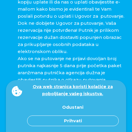
kopiju uplate ili da nas o uplati obavijestite e-
mailom kako bismo je evidentirali te Vam
poslali potvrdu o uplati i Ugovor za putovanje.
Dok ne dobijete Ugovor za putovanje, Vaša
rezervacija nije potvrđena! Putnik je prilikom
rezervacije dužan dostaviti popunjen obrazac
za prikupljanje osobnih podataka u
elektronskom obliku.
Ako se na putovanje ne prijavi dovoljan broj
putnika najkasnije 5 dana prije početka paket
aranžmana putnička agencija dužna je
obavijestiti putnika o otkazu putovanja.
Ova web stranica koristi kolačiće za
Mogućnosti plaćanja:
poboljšanje vašeg iskustva.
• gotovina, internet bankarstvo
• kreditne kartice: Diners, Maestro, Visa,
Odustani
Mastercard
Prihvati
Za sva obročna plaćanja od 2-12 rata agencija
obračunava manipulativne troškove u iznosu