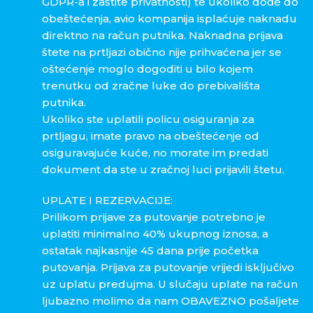
GDPR-a i zaštite privatnosti) te ukoliko dođe do
obeštećenja, avio kompanija isplaćuje naknadu
direktno na račun putnika. Naknadna prijava
štete na prtljazi obično nije prihvaćena jer se
oštećenje moglo dogoditi u bilo kojem
trenutku od zračne luke do prebivališta
putnika.
Ukoliko ste uplatili policu osiguranja za
prtljagu, imate pravo na obeštećenje od
osiguravajuće kuće, no morate im predati
dokument da ste u zračnoj luci prijavili štetu.
UPLATE I REZERVACIJE:
Prilikom prijave za putovanje potrebno je
uplatiti minimalno 40% ukupnog iznosa, a
ostatak najkasnije 45 dana prije početka
putovanja. Prijava za putovanje vrijedi isključivo
uz uplatu predujma. U slučaju uplate na račun
ljubazno molimo da nam OBAVEZNO pošaljete