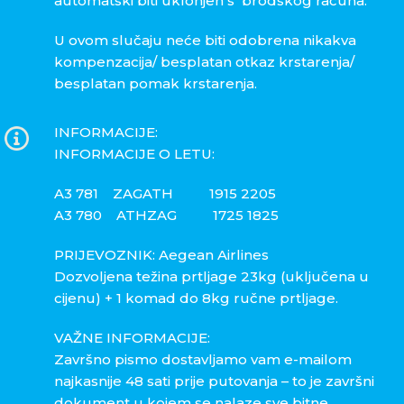
automatski biti uklonjen s brodskog računa.
U ovom slučaju neće biti odobrena nikakva
kompenzacija/ besplatan otkaz krstarenja/
besplatan pomak krstarenja.
INFORMACIJE:
INFORMACIJE O LETU:
A3 781 ZAGATH 1915 2205
A3 780 ATHZAG 1725 1825
PRIJEVOZNIK: Aegean Airlines
Dozvoljena težina prtljage 23kg (uključena u
cijenu) + 1 komad do 8kg ručne prtljage.
VAŽNE INFORMACIJE:
Završno pismo dostavljamo vam e-mailom
najkasnije 48 sati prije putovanja – to je završni
dokument u kojem se nalaze sve bitne