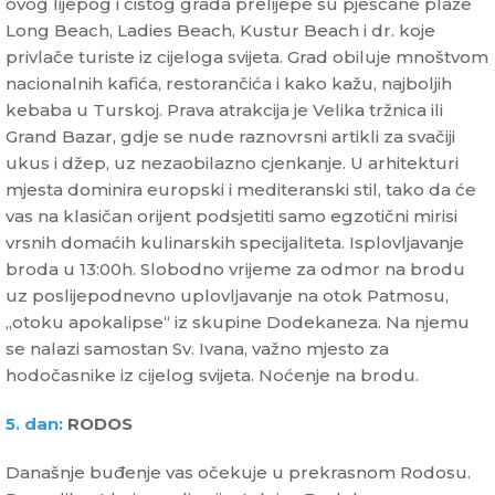
ovog lijepog i čistog grada prelijepe su pješčane plaže
Long Beach, Ladies Beach, Kustur Beach i dr. koje
privlače turiste iz cijeloga svijeta. Grad obiluje mnoštvom
nacionalnih kafića, restorančića i kako kažu, najboljih
kebaba u Turskoj. Prava atrakcija je Velika tržnica ili
Grand Bazar, gdje se nude raznovrsni artikli za svačiji
ukus i džep, uz nezaobilazno cjenkanje. U arhitekturi
mjesta dominira europski i mediteranski stil, tako da će
vas na klasičan orijent podsjetiti samo egzotični mirisi
vrsnih domaćih kulinarskih specijaliteta. Isplovljavanje
broda u 13:00h. Slobodno vrijeme za odmor na brodu
uz poslijepodnevno uplovljavanje na otok Patmosu,
„otoku apokalipse“ iz skupine Dodekaneza. Na njemu
se nalazi samostan Sv. Ivana, važno mjesto za
hodočasnike iz cijelog svijeta. Noćenje na brodu.
5. dan:
RODOS
Današnje buđenje vas očekuje u prekrasnom Rodosu.