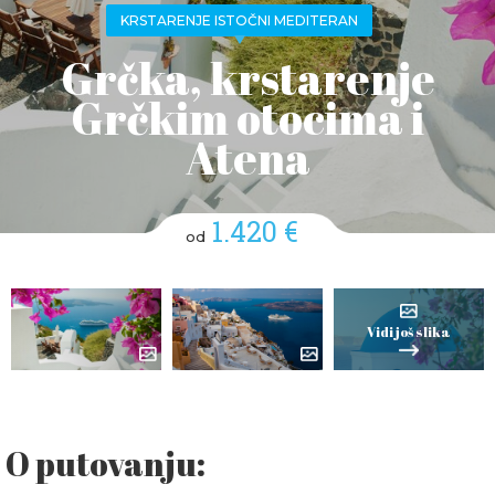
KRSTARENJE ISTOČNI MEDITERAN
Grčka, krstarenje
Grčkim otocima i
Atena
1.420 €
od
Vidi još slika
O putovanju: