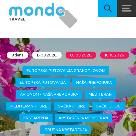
8 dana
15.08.2026.
05.09.2026.
10.10.2026.
EUROPSKA PUTOVANJA ZRAKOPLOVOM
EUROPSKA PUTOVANJA
NAŠA PREPORUKA
AVIONOM - NAŠA PREPORUKA
MEDITERAN
MEDITERAN - TURE
GRČKA - TURE
GRČKI OTOCI
KRSTARENJA
KRSTARENJA MEDITERAN
GRUPNA KRSTARENJA