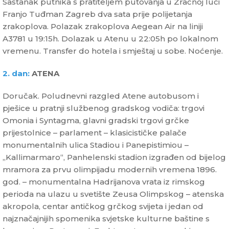
Sastanak putnika s pratiteljem putovanja u Zračnoj luci
Franjo Tuđman Zagreb dva sata prije polijetanja
zrakoplova. Polazak zrakoplova Aegean Air na liniji
A3781 u 19:15h. Dolazak u Atenu u 22:05h po lokalnom
vremenu. Transfer do hotela i smještaj u sobe. Noćenje.
2. dan:
ATENA
Doručak. Poludnevni razgled Atene autobusom i
pješice u pratnji službenog gradskog vodiča: trgovi
Omonia i Syntagma, glavni gradski trgovi grčke
prijestolnice – parlament – klasicističke palače
monumentalnih ulica Stadiou i Panepistimiou –
„Kallimarmaro“, Panhelenski stadion izgrađen od bijelog
mramora za prvu olimpijadu modernih vremena 1896.
god. – monumentalna Hadrijanova vrata iz rimskog
perioda na ulazu u svetište Zeusa Olimpskog – atenska
akropola, centar antičkog grčkog svijeta i jedan od
najznačajnijih spomenika svjetske kulturne baštine s