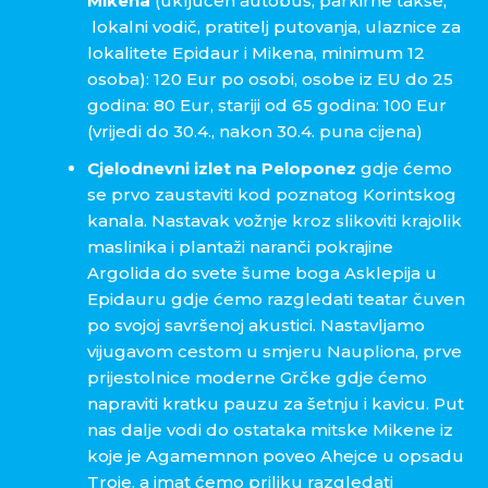
Mikena
(uključen autobus, parkirne takse,
lokalni vodič, pratitelj putovanja, ulaznice za
lokalitete Epidaur i Mikena, minimum 12
osoba): 120 Eur po osobi, osobe iz EU do 25
godina: 80 Eur, stariji od 65 godina: 100 Eur
(vrijedi do 30.4., nakon 30.4. puna cijena)
Cjelodnevni izlet na Peloponez
gdje ćemo
se prvo zaustaviti kod poznatog Korintskog
kanala. Nastavak vožnje kroz slikoviti krajolik
maslinika i plantaži naranči pokrajine
Argolida do svete šume boga Asklepija u
Epidauru gdje ćemo razgledati teatar čuven
po svojoj savršenoj akustici. Nastavljamo
vijugavom cestom u smjeru Naupliona, prve
prijestolnice moderne Grčke gdje ćemo
napraviti kratku pauzu za šetnju i kavicu. Put
nas dalje vodi do ostataka mitske Mikene iz
koje je Agamemnon poveo Ahejce u opsadu
Troje, a imat ćemo priliku razgledati