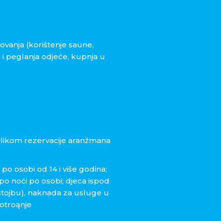
vanja (korištenje saune,
a i peglanja odjeće, kupnja u
rilikom rezervacije aranžmana
o osobi od 14 i više godina;
po noći po osobi; djeca ispod
stojbu), naknada za usluge u
potroąnje