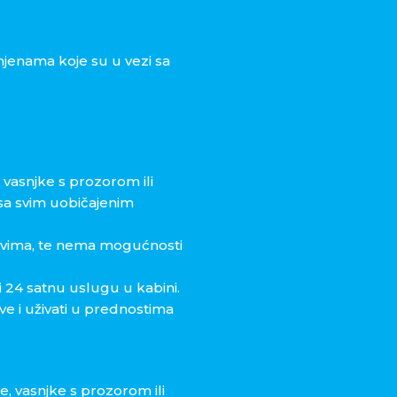
mjenama koje su u vezi sa
, vasnjke s prozorom ili
 sa svim uobičajenim
kovima, te nema mogućnosti
 24 satnu uslugu u kabini.
e i uživati u prednostima
, vasnjke s prozorom ili