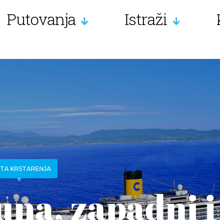
Putovanja
Istraži
TA KRSTARENJA
una, zapadni i