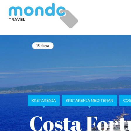
15 dana
KRSTARENJA
KRSTARENJA MEDITERAN
COS
Costa Fort