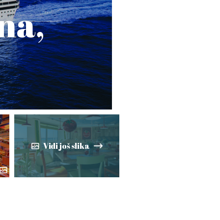
na,
Vidi još slika