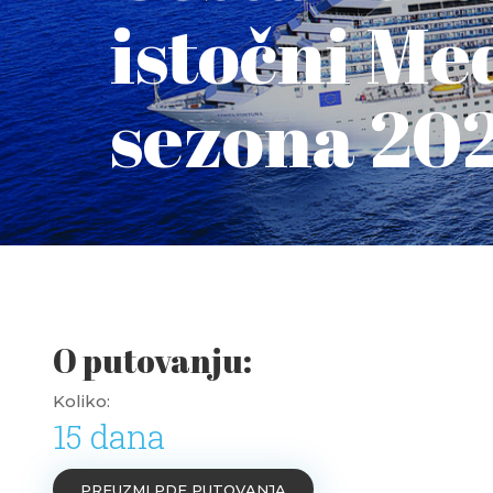
istočni Me
sezona 20
O putovanju:
Koliko:
15 dana
PREUZMI PDF PUTOVANJA