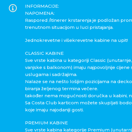
INFORMACIJE:
NAPOMENA:
Raspored /itinerer krstarenja je podložan pro
trenutnom situacijom u luci pristajanja.
Jednokrevetne i višekrevetne kabine na upit!
CLASSIC KABINE
Sve vrste kabina u kategoriji Classic (unutarnje
vanjske s balkonom) imaju najpovoljnije cijene
uslugama i sadržajima.
Nalaze se na nešto lošijim pozicijama na dec
biranja željenog termina večere.
također nema mogućnosti doručka u kabini, ni
Sa Costa Club karticom možete skupljati bodov
koje imaju najodaniji gosti.
PREMIUM KABINE
Sve vrste kabina kategorije Premium (unutarnje