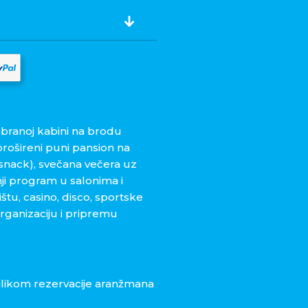
branoj kabini na brodu
 prošireni puni pansion na
 snack), svečana večera uz
ji program u salonima i
tu, casino, disco, sportske
 organizaciju i pripremu
rilikom rezervacije aranžmana