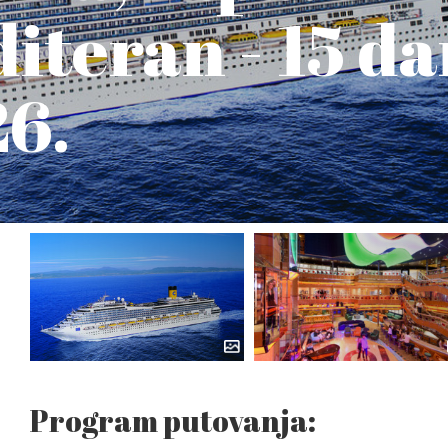
diteran - 15 da
26.
Program putovanja: