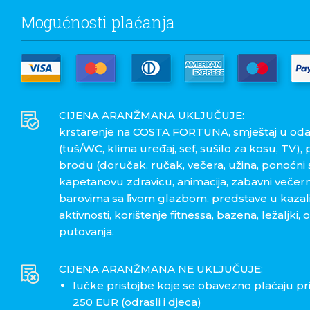
Mogućnosti plaćanja
CIJENA ARANŽMANA UKLJUČUJE:
krstarenje na COSTA FORTUNA, smještaj u oda
(tuš/WC, klima uređaj, sef, sušilo za kosu, TV),
brodu (doručak, ručak, večera, užina, ponoćni
kapetanovu zdravicu, animacija, zabavni večern
barovima sa ľivom glazbom, predstave u kazališ
aktivnosti, korištenje fitnessa, bazena, ležaljki,
putovanja.
CIJENA ARANŽMANA NE UKLJUČUJE:
lučke pristojbe koje se obavezno plaćaju p
250 EUR (odrasli i djeca)