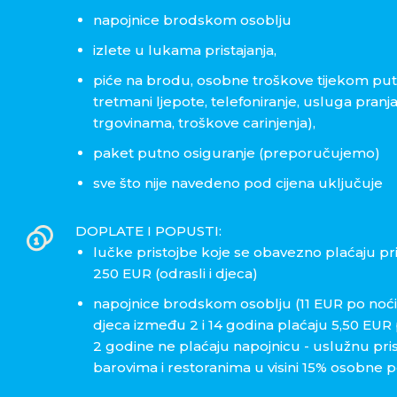
napojnice brodskom osoblju
izlete u lukama pristajanja,
piće na brodu, osobne troškove tijekom puto
tretmani ljepote, telefoniranje, usluga pranj
trgovinama, troškove carinjenja),
paket putno osiguranje (preporučujemo)
sve što nije navedeno pod cijena uključuje
DOPLATE I POPUSTI:
lučke pristojbe koje se obavezno plaćaju p
250 EUR (odrasli i djeca)
napojnice brodskom osoblju (11 EUR po noći p
djeca između 2 i 14 godina plaćaju 5,50 EUR 
2 godine ne plaćaju napojnicu - uslužnu pri
barovima i restoranima u visini 15% osobne 