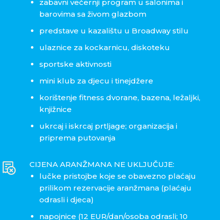
zabavni večernji program u salonima i
barovima sa živom glazbom
predstave u kazalištu u Broadway stilu
ulaznice za kockarnicu, diskoteku
sportske aktivnosti
mini klub za djecu i tinejdžere
korištenje fitness dvorane, bazena, ležaljki,
knjižnice
ukrcaj i iskrcaj prtljage; organizacija i
priprema putovanja
CIJENA ARANŽMANA NE UKLJUČUJE:
lučke pristojbe koje se obavezno plaćaju
prilikom rezervacije aranžmana (plaćaju
odrasli i djeca)
napojnice (12 EUR/dan/osoba odrasli; 10