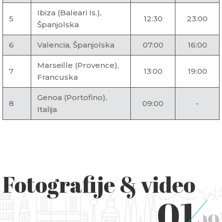
Ibiza (Baleari Is.),
5
12:30
23:00
Španjolska
6
Valencia, Španjolska
07:00
16:00
Marseille (Provence),
7
13:00
19:00
Francuska
Genoa (Portofino),
8
09:00
-
Italija
Fotografije & video
01
09