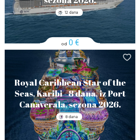
sezona 2026.
12 dana
0 €
od
Royal Caribbean Star of the
Seas, Karibi - 8 dana, iz Port
Canaverala, sezona 2026.
8 dana