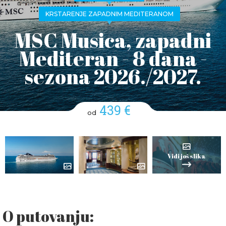
KRSTARENJE ZAPADNIM MEDITERANOM
MSC Musica, zapadni
Mediteran - 8 dana -
sezona 2026./2027.
439 €
od
Vidi još slika
O putovanju: