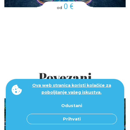
0 €
od
Povezani
Ova web stranica koristi kolačiće za
blogovi
poboljšanje vašeg iskustva.
Odustani
Prihvati