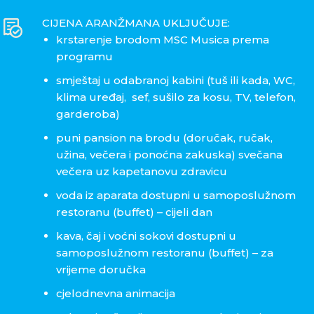
CIJENA ARANŽMANA UKLJUČUJE:
krstarenje brodom MSC Musica prema
programu
smještaj u odabranoj kabini (tuš ili kada, WC,
klima uređaj,
sef, sušilo za kosu, TV, telefon,
garderoba)
puni pansion na brodu (doručak, ručak,
užina, večera i ponoćna zakuska) svečana
večera uz kapetanovu zdravicu
voda iz aparata dostupni u samoposlužnom
restoranu (buffet) – cijeli dan
kava, čaj i voćni sokovi dostupni u
samoposlužnom restoranu (buffet) – za
vrijeme doručka
cjelodnevna animacija