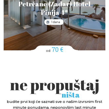
Petrčane (Zadar) Hotel
Pinija 4*
1 dana
70 €
od
ne propuštaj
ništa
budite prvi koji će saznati sve o našim izvrsnim first
minute ponudama, neponovljim last minute