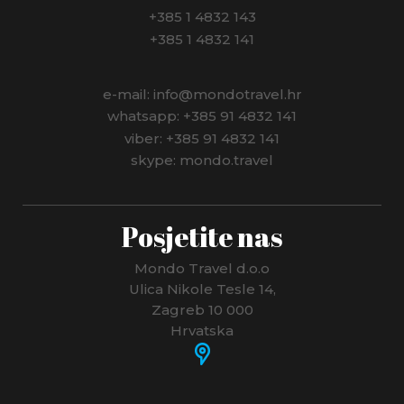
+385 1 4832 143
+385 1 4832 141
e-mail: info@mondotravel.hr
whatsapp: +385 91 4832 141
viber: +385 91 4832 141
skype: mondo.travel
Posjetite nas
Mondo Travel d.o.o
Ulica Nikole Tesle 14,
Zagreb 10 000
Hrvatska