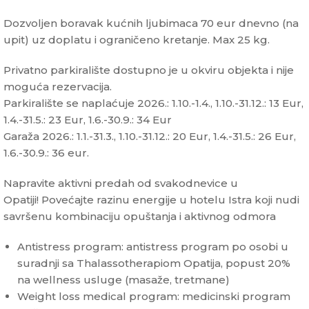
Dozvoljen boravak kućnih ljubimaca 70 eur dnevno (na
upit) uz doplatu i ograničeno kretanje. Max 25 kg.
Privatno parkiralište dostupno je u okviru objekta i nije
moguća rezervacija.
Parkiralište se naplaćuje 2026.: 1.10.-1.4., 1.10.-31.12.: 13 Eur,
1.4.-31.5.: 23 Eur, 1.6.-30.9.: 34 Eur
Garaža 2026.: 1.1.-31.3., 1.10.-31.12.: 20 Eur, 1.4.-31.5.: 26 Eur,
1.6.-30.9.: 36 eur.
Napravite aktivni predah od svakodnevice u
Opatiji! Povećajte razinu energije u hotelu Istra koji nudi
savršenu kombinaciju opuštanja i aktivnog odmora
Antistress program: antistress program po osobi u
suradnji sa Thalassotherapiom Opatija, popust 20%
na wellness usluge (masaže, tretmane)
Weight loss medical program: medicinski program