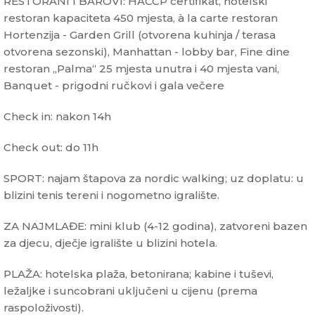
RESTORANI I BAROVI: HACCP certifikat, hotelski
restoran kapaciteta 450 mjesta, à la carte restoran
Hortenzija - Garden Grill (otvorena kuhinja / terasa
otvorena sezonski), Manhattan - lobby bar, Fine dine
restoran „Palma“ 25 mjesta unutra i 40 mjesta vani,
Banquet - prigodni ručkovi i gala večere
Check in: nakon 14h
Check out: do 11h
SPORT: najam štapova za nordic walking; uz doplatu: u
blizini tenis tereni i nogometno igralište.
ZA NAJMLAĐE: mini klub (4-12 godina), zatvoreni bazen
za djecu, dječje igralište u blizini hotela.
PLAŽA: hotelska plaža, betonirana; kabine i tuševi,
ležaljke i suncobrani uključeni u cijenu (prema
raspoloživosti).