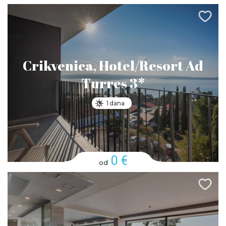
Crikvenica, Hotel/Resort Ad
Turres 3*
1 dana
0 €
od