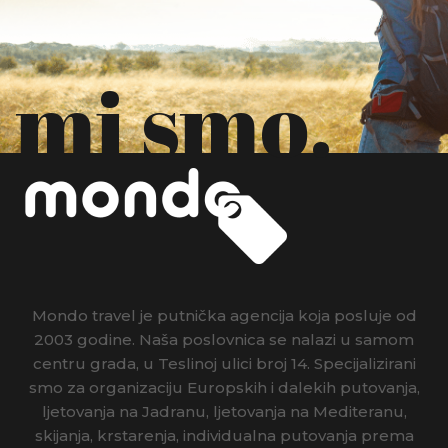
mi smo.
Mondo travel je putnička agencija koja posluje od
2003 godine. Naša poslovnica se nalazi u samom
centru grada, u Teslinoj ulici broj 14. Specijalizirani
smo za organizaciju Europskih i dalekih putovanja,
ljetovanja na Jadranu, ljetovanja na Mediteranu,
skijanja, krstarenja, individualna putovanja prema