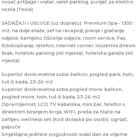
nosač prtljage i vratar, valet parking, punjač za elektro
vozila (Tesla)
SADRŽAJI I USLUGE (uz doplatu): Premium Spa - 1300
m2, na dvije etaže, sef na recepciji, pranje i glačanje
odjeće, kemijsko čišćenje odjeće, room service, Fax,
fotokopiranje, telefon, Internet corner, inozemni dnevni
tisak, hotelski parking (40 mjesta), hotelska garaža (40
mjesta)
Superior dvokrevetna soba: balkon, pogled park, twin,
tuš ili kada, 23-26 m2
Superior dvokrevetna soba pogled more: balkon,
pogled more, twin, tuš ili kada, 23-26 m2
Opremljenost: LCD TV kabelska, mini bar, telefon s
direktnim biranjem broja, WIFI, preša za hlače na
zahtjev, wellness set (kod dolaska po osobi): ogrtač,
papuče
Smještajne jedinice pogodnosti: svaki dan za vrijeme