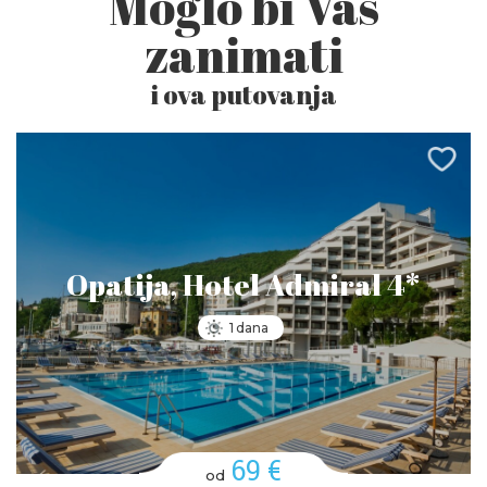
Moglo bi Vas
zanimati
i ova putovanja
Opatija, Hotel Admiral 4*
1 dana
69 €
od