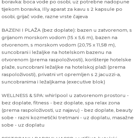
boravka: boca vode po osobi, uz potrebne nadopune
tijekom boravka, Illy aparat za kavu s 2 kapsule po
osobi, grijač vode, razne vrste čajeva
BAZENI I PLAŽA (bez doplate): bazen u zatvorenom, s
grijanom morskom vodom (15 x 5,6 m), bazen na
otvorenom, s morskom vodom (20,75 x 11,58 m),
suncobrani i ležaljke na hotelskom bazenu na
otvorenom (prema raspoloživosti), korištenje hotelske
plaže, suncobrani ležaljke na hotelskoj plaži (prema
raspoloživosti), privatni vrt opremljen s 2 jacuzzi-a,
suncobranima i ležaljkama (executive blok)
WELLNESS & SPA: whirlpool u zatvorenom prostoru -
bez doplate, fitness - bez doplate, spa relax zona
(prema raspoloživosti, uz najavu) - bez doplate, beauty
sobe - razni kozmetički tretmani - uz doplatu, masažne
sobe - uz doplatu