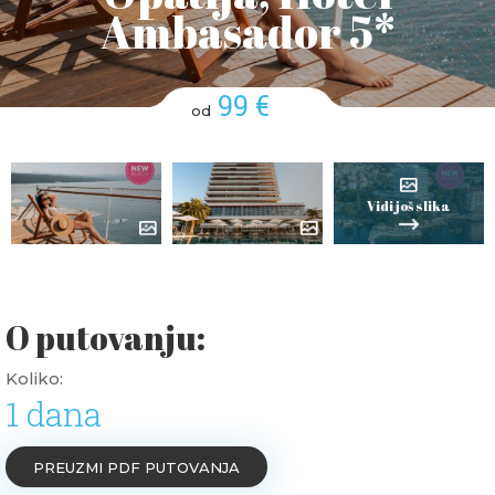
Ambasador 5*
99 €
od
Vidi još slika
O putovanju:
Koliko:
1 dana
PREUZMI PDF PUTOVANJA