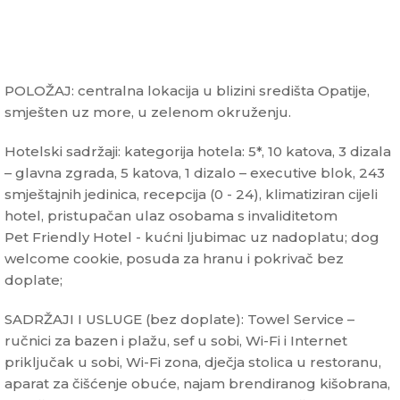
POLOŽAJ: centralna lokacija u blizini središta Opatije,
smješten uz more, u zelenom okruženju.
Hotelski sadržaji: kategorija hotela: 5*, 10 katova, 3 dizala
– glavna zgrada, 5 katova, 1 dizalo – executive blok, 243
smještajnih jedinica, recepcija (0 - 24), klimatiziran cijeli
hotel, pristupačan ulaz osobama s invaliditetom
Pet Friendly Hotel - kućni ljubimac uz nadoplatu; dog
welcome cookie, posuda za hranu i pokrivač bez
doplate;
SADRŽAJI I USLUGE (bez doplate): Towel Service –
ručnici za bazen i plažu, sef u sobi, Wi-Fi i Internet
priključak u sobi, Wi-Fi zona, dječja stolica u restoranu,
aparat za čišćenje obuće, najam brendiranog kišobrana,