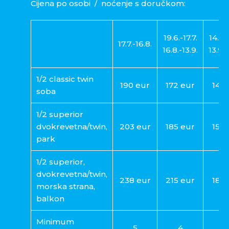
Cijena po osobi / noćenje s doručkom:
19.6.-17.7.
14.5.-
17.7.-16.8.
16.8.-13.9.
13.9.-
1/2 classic twin
190 eur
172 eur
143 
soba
1/2 superior
dvokrevetna/twin,
203 eur
185 eur
154 
park
1/2 superior,
dvokrevetna/twin,
238 eur
215 eur
180 
morska strana,
balkon
Minimum
5
4
3