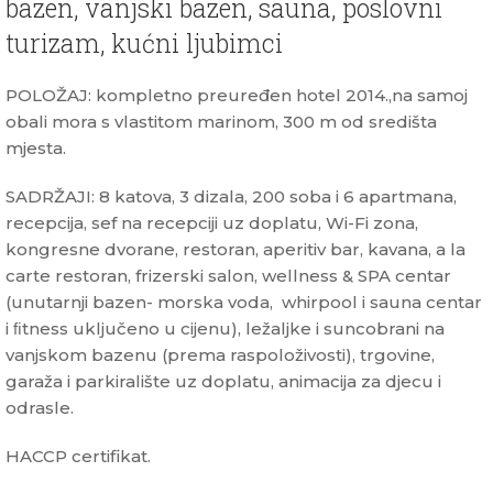
bazen, vanjski bazen, sauna, poslovni
turizam, kućni ljubimci
POLOŽAJ: kompletno preuređen hotel 2014.,na samoj
obali mora s vlastitom marinom, 300 m od središta
mjesta.
SADRŽAJI: 8 katova, 3 dizala, 200 soba i 6 apartmana,
recepcija, sef na recepciji uz doplatu, Wi-Fi zona,
kongresne dvorane, restoran, aperitiv bar, kavana, a la
carte restoran, frizerski salon, wellness & SPA centar
(unutarnji bazen- morska voda, whirpool i sauna centar
i ﬁtness uključeno u cijenu), ležaljke i suncobrani na
vanjskom bazenu (prema raspoloživosti), trgovine,
garaža i parkiralište uz doplatu, animacija za djecu i
odrasle.
HACCP certifikat.