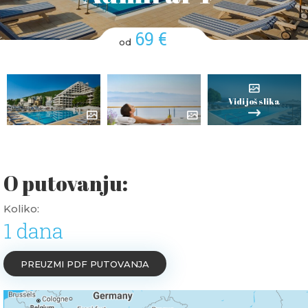
69 €
od
Vidi još slika
O putovanju:
Koliko:
1 dana
PREUZMI PDF PUTOVANJA