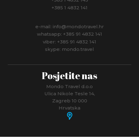
+385 1 4832 141
e-mail: info@mondotravel.hr
whatsapp: +385 91 4832 141
viber: +385 91 4832 141
skype: mondo.travel
Posjetite nas
Mondo Travel d.o.o
Ulica Nikole Tesle 14,
Zagreb 10 000
Hrvatska