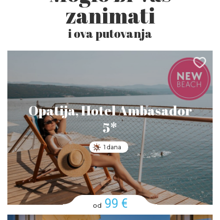
zanimati
i ova putovanja
Opatija, Hotel Ambasador
5*
1 dana
99 €
od