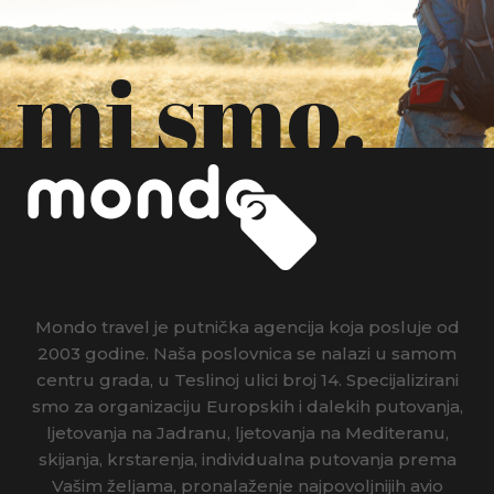
mi smo.
Mondo travel je putnička agencija koja posluje od
2003 godine. Naša poslovnica se nalazi u samom
centru grada, u Teslinoj ulici broj 14. Specijalizirani
smo za organizaciju Europskih i dalekih putovanja,
ljetovanja na Jadranu, ljetovanja na Mediteranu,
skijanja, krstarenja, individualna putovanja prema
Vašim željama, pronalaženje najpovoljnijih avio