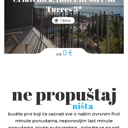
Turres 3*
1 dana
0 €
od
ne propuštaj
ništa
budite prvi koji će saznati sve o našim izvrsnim first
minute ponudama, neponovljim last minute
ponudama, novim putovanjima... prijavite se na naš