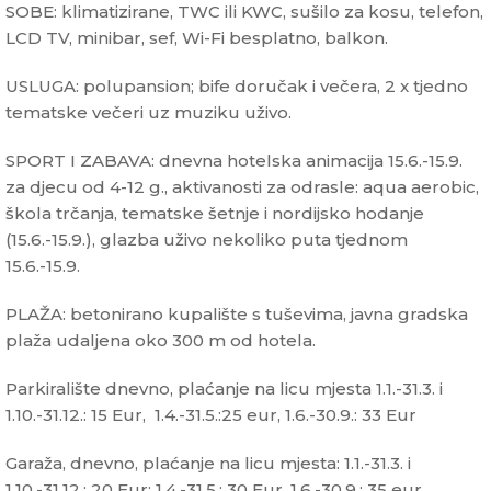
SOBE: klimatizirane, TWC ili KWC, sušilo za kosu, telefon,
LCD TV, minibar, sef, Wi-Fi besplatno, balkon.
USLUGA: polupansion; bife doručak i večera, 2 x tjedno
tematske večeri uz muziku uživo.
SPORT I ZABAVA: dnevna hotelska animacija 15.6.-15.9.
za djecu od 4-12 g., aktivanosti za odrasle: aqua aerobic,
škola trčanja, tematske šetnje i nordijsko hodanje
(15.6.-15.9.), glazba uživo nekoliko puta tjednom
15.6.-15.9.
PLAŽA: betonirano kupalište s tuševima, javna gradska
plaža udaljena oko 300 m od hotela.
Parkiralište dnevno, plaćanje na licu mjesta 1.1.-31.3. i
1.10.-31.12.: 15 Eur, 1.4.-31.5.:25 eur, 1.6.-30.9.: 33 Eur
Garaža, dnevno, plaćanje na licu mjesta: 1.1.-31.3. i
1.10.-31.12.: 20 Eur; 1.4.-31.5.: 30 Eur, 1.6.-30.9.: 35 eur