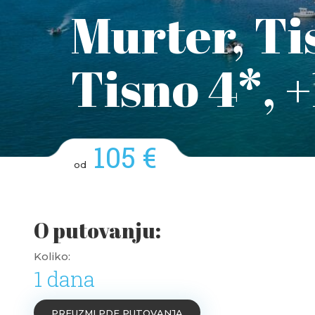
Murter, Ti
Tisno 4*, 
105 €
od
O putovanju:
Koliko:
1 dana
PREUZMI PDF PUTOVANJA