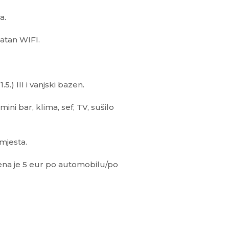
a.
latan WIFI.
.) III i vanjski bazen.
i bar, klima, sef, TV, sušilo
mjesta.
ijena je 5 eur po automobilu/po