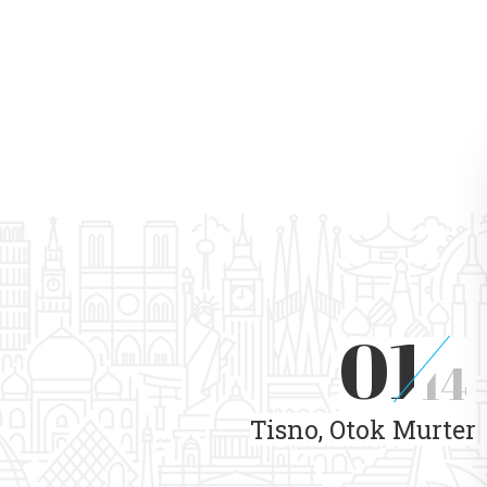
01
14
Tisno, Otok Murter