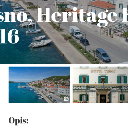
sno, Heritage 
+16
Opis: