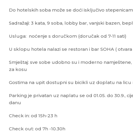
Do hotelskih soba može se doći isključivo stepenicam
Sadražaji: 3 kata, 9 soba, lobby bar, vanjski bazen, bep
Usluga: noćenje s doručkom (doručak od 7-11 sati)
U sklopu hotela nalazi se restoran i bar SOHA ( otvara 1.5
Smještaj: sve sobe udobno su i moderno namještene, min
za kosu
Gostima na upit dostupni su bicikli uz doplatu na licu 
Parking je privatan uz naplatu se od 01.05. do 30.9., c
danu
Check in: od 15h-23 h
Check out: od 7h -10.30h