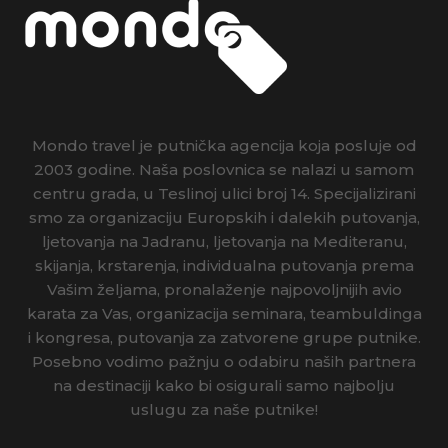
Mondo travel je putnička agencija koja posluje od
2003 godine. Naša poslovnica se nalazi u samom
centru grada, u Teslinoj ulici broj 14. Specijalizirani
smo za organizaciju Europskih i dalekih putovanja,
ljetovanja na Jadranu, ljetovanja na Mediteranu,
skijanja, krstarenja, individualna putovanja prema
Vašim željama, pronalaženje najpovoljnijih avio
karata za Vas, organizacija seminara, teambuldinga
i kongresa, putovanja za zatvorene grupe putnike.
Posebno vodimo pažnju o odabiru naših partnera
na destinaciji kako bi osigurali samo najbolju
uslugu za naše putnike!