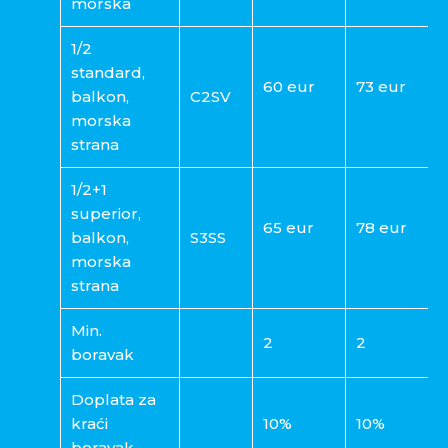
morska
1/2
standard,
60 eur
73 eur
balkon,
C2SV
morska
strana
1/2+1
superior,
65 eur
78 eur
balkon,
S3SS
morska
strana
Min.
2
2
boravak
Doplata za
kraći
10%
10%
boravak