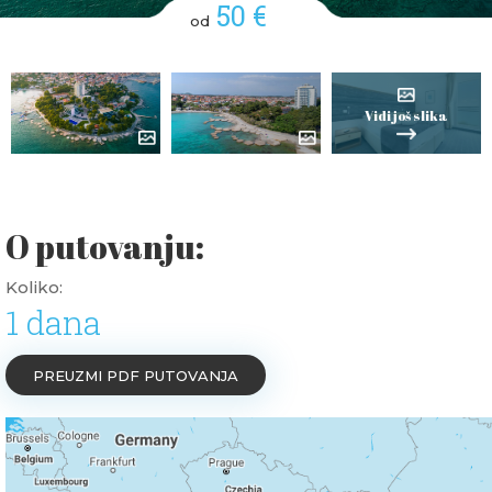
50 €
od
Vidi još slika
O putovanju:
Koliko:
1 dana
PREUZMI PDF PUTOVANJA