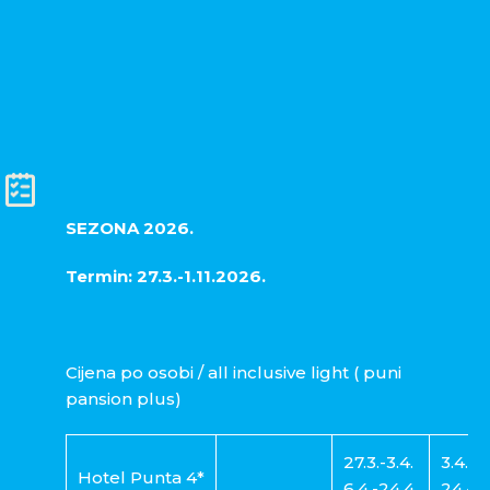
SEZONA 2026.
Termin: 27.3.-1.11.2026.
Cijena po osobi / all inclusive light ( puni
pansion plus)
27.3.-3.4.
3.4.-6.
Hotel Punta 4*
6.4.-24.4.
24.4.-