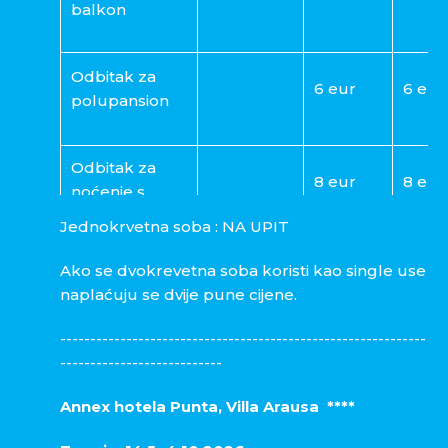
balkon
Odbitak za
6 eur
6 eur
polupansion
Odbitak za
8 eur
8 eur
noćenje s
doručkom
Jednokrvetna soba : NA UPIT
Minimalan
Ako se dvokrevetna soba koristi kao single use
2
2
boravak
naplaćuju se dvije pune cijene.
-------------------------------------------------------------
Kraći boravak
+10%
+10%
---------------------------
Annex hotela Punta, Villa Arausa ****