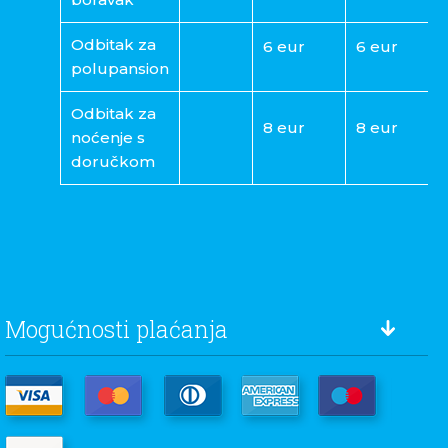
Odbitak za
6 eur
6 eur
polupansion
Odbitak za
8 eur
8 eur
noćenje s
doručkom
Mogućnosti plaćanja