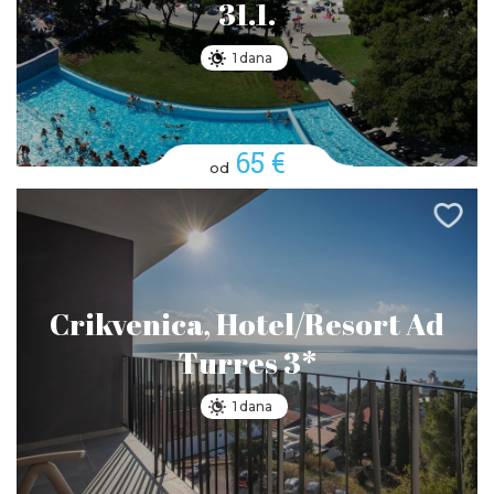
31.1.
1 dana
65 €
od
Crikvenica, Hotel/Resort Ad
Turres 3*
1 dana