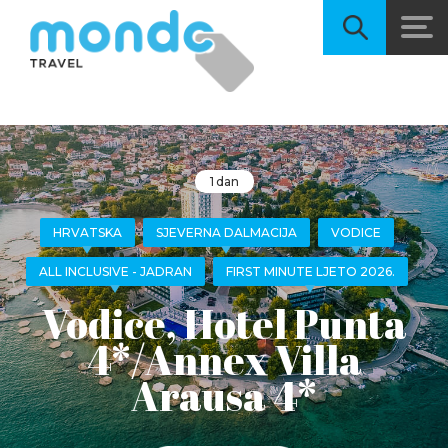
1 dan
HRVATSKA
SJEVERNA DALMACIJA
VODICE
ALL INCLUSIVE - JADRAN
FIRST MINUTE LJETO 2026.
Vodice, Hotel Punta
4*/Annex Villa
Arausa 4*