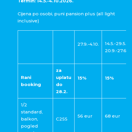
Termin: 14.5.-4.10.2026.
Cijena po osobi, puni pansion plus (all light
inclusive)
14.5.-29.5.
27.9.-4.10.
20.9.-27.6.
za
Rani
uplatu
15%
15%
booking
do
28.2.
1/2
standard,
56 eur
68 eur
balkon,
C2SS
pogled