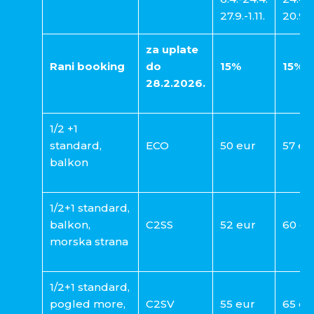
27.9.-1.11.
20.9.-
za uplate
Rani booking
do
15%
15%
28.2.2026.
1/2 +1
standard,
ECO
50 eur
57 eu
balkon
1/2+1 standard,
balkon,
C2SS
52 eur
60 eu
morska strana
1/2+1 standard,
pogled more,
C2SV
55 eur
65 eu