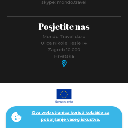
skype: mondo.travel
Posjetite nas
Mondo Travel d.o.o
Ulica Nikole Tesle 14,
Zagreb 10 000
Hrvatska
Ova web stranica koristi kolačiće za
poboljšanje vašeg iskustva.