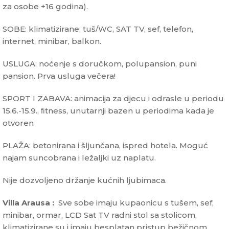
za osobe +16 godina).
SOBE: klimatizirane; tuš/WC, SAT TV, sef, telefon,
internet, minibar, balkon.
USLUGA: noćenje s doručkom, polupansion, puni
pansion. Prva usluga večera!
SPORT I ZABAVA: animacija za djecu i odrasle u periodu
15.6.-15.9., ﬁtness, unutarnji bazen u periodima kada je
otvoren
PLAŽA: betonirana i šljunčana, ispred hotela. Moguć
najam suncobrana i ležaljki uz naplatu.
Nije dozvoljeno držanje kućnih ljubimaca.
Villa Arausa :
Sve sobe imaju kupaonicu s tušem, sef,
minibar, ormar, LCD Sat TV radni stol sa stolicom,
klimatizirane su i imaju besplatan pristup bežičnom