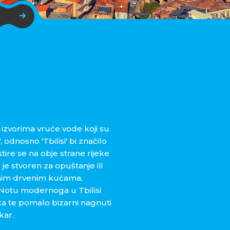
izvorima vruće vode koji su
, odnosno 'Tbilisi' bi značilo
stire se na obje strane rijeke
 je stvoren za opuštanje ili
ičnim drvenim kućama,
Notu modernoga u Tbilisi
ka te pomalo bizarni nagnuti
kar.