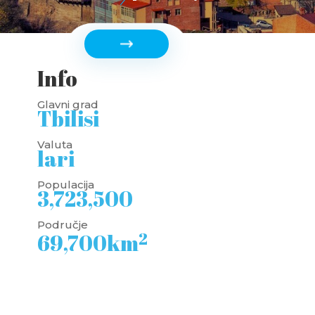
Info
Glavni grad
Tbilisi
Valuta
lari
Populacija
3,723,500
Područje
2
69,700km