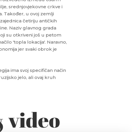
ilje, srednjovjekovne crkve i
a. Također, u ovoj zemlji
 zajednica četiriju antičkih
sine. Naziv glavnog grada
ji su otkriveni još u petom
načilo 'topla lokacija'. Naravno,
ronomija jer svaki obrok je
gija ima svoj specifičan način
zijsko jelo, ali ovaj kruh
& video