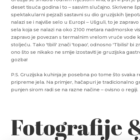
deset tisuća godina i to – sasvim slučajno. Skrivene šp
spektakularni pejzaži sastavni su dio gruzijskih ljepot
nalazi se i najviše selo u Europi – Ušguli, to je zapravo
sela koja se nalazi na oko 2100 metara nadmorske vi
zapravo je povezan s termalnim vrelom vruće vode ko
stoljeću. Tako 'tbili' znači 'topao', odnosno 'Tbilisi' bi z
ono što se nikako ne smije izostaviti je gruzijska gast
gozba!
P.S. Gruzijska kuhinja je posebna po tome što svaka re
pripreme jela. Na primjer, hačapuri je tradicionalno gru
punjen sirom radi se na razne načine – ovisno o regiji.
Fotografije 