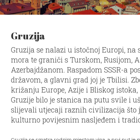
Gruzija
Gruzija se nalazi u istočnoj Europi, na
mora te graniči s Turskom, Rusijom, 
Azerbajdžanom. Raspadom SSSR-a po
državom, a glavni grad joj je Tbilisi. Zb
križanju Europe, Azije i Bliskog istoka
Gruzije bilo je stanica na putu svile i u
slijevali utjecaji raznih civilizacija što
kulturno povijesnim nasljeđem i tradi
Gruzija se smatra rodnim mjestom vina, a prvi put je