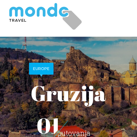
EUROPE
Gruzija
01
putovanja