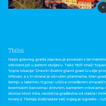
Tbilisi
Naziv glavnog grada zapravo je povezan s termalnim 
otkriveni još u petom stoljeću. Tako 'tbili' znači 'topao'
'topla lokacija'. Drevni i živahni glavni grad Gruzije pro
Mtkvari, a s tri strane je okružen planinama. Stari grad
šetnju u labirintu trgova i uličica omeđenim simpat
boemskim barovima i drevnim, kamenim crkvicama. 
donosi Most mira, neobična građevina od stakla i čeli
toranj iz Tbilisija (Gabriadze sat) kojeg je izgradio – lut