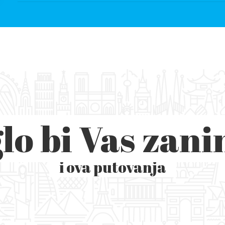
lo bi Vas zani
i ova putovanja