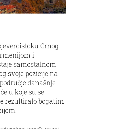
 sjeveroistoku Crnog
Armenijom i
staje samostalnom
og svoje pozicije na
, područje današnje
šće u koje su se
 je rezultiralo bogatim
cijom.
 proizvedeno između osam i