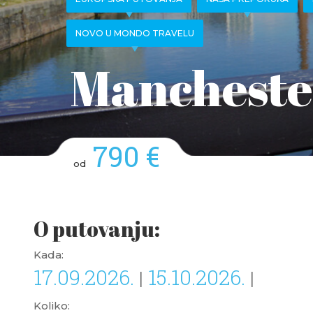
NOVO U MONDO TRAVELU
Manchester
790 €
od
O putovanju:
Kada:
17.09.2026.
15.10.2026.
|
|
Koliko: