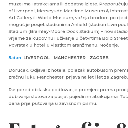
muzejima i atrakcijama ili dodatne izlete. Preporuču
of Liverpool, Merseyside Maritime Museum & Interna
Art Gallery ili World Museum, vožnja brodom po rijeci
moguć je posjet stadionima Anfield (stadion Liverpool
Stadium (Bramley-Moore Dock Stadium) – novi stadio
vrijeme za kupovinu i uživanje u četvrtima Bold Street, 
Povratak u hotel u vlastitom aranžmanu. Noćenje.
5.dan
LIVERPOOL - MANCHESTER - ZAGREB
Doručak. Odjava iz hotela. polazak autobusom prem
zračnu luku Manchester, prijava na let i let za Zagreb.
Raspored obilaska podložan je promjeni prema procijen
dobivanja slotova za posjet pojedinim atrakcijama. To
dana prije putovanja u završnom pismu.