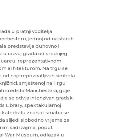
da u pratnji voditelja
chesteru, jednoj od najstarijih
ala predstavlja duhovno i
d u razvoj grada od srednjeg
Squareu, reprezentativnom
m arhitekturom. Na trgu se
 od najprepoznatljivijih simbola
njižnici, smještenoj na Trgu
nih središta Manchestera, gdje
je se odvija intenzivan gradski
ds Library, spektakularnoj
 katedralu znanja i smatra se
da slijedi slobodno vrijeme za
urnim sadržajima, poput
ial War Museum, odlazak u