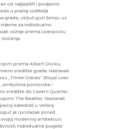
an od najljepših i povijesno
da u pratnji voditelja
a grada, uključujući šetnju uz
vrijeme za individualno
tavak vožnje prema Liverpoolu
. Noćenje.
šetnjom prema Albert Docku,
štveno središte grada. Nastavak
u „Three Graces“ (Royal Liver
g), simbolima pomorske i
sno središte do Cavern Quarter,
 grupom The Beatles. Nastavak
većoj katedrali u Velikoj
Moguć je i prolazak pored
svojoj modernoj arhitekturi.
ivnosti, individualne posjete