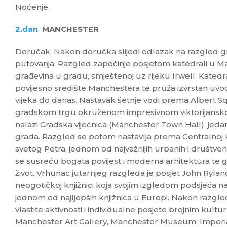
Noćenje.
2.dan
MANCHESTER
Doručak. Nakon doručka slijedi odlazak na razgled gra
putovanja. Razgled započinje posjetom katedrali u Man
građevina u gradu, smještenoj uz rijeku Irwell. Katedr
povijesno središte Manchestera te pruža izvrstan uvo
vijeka do danas. Nastavak šetnje vodi prema Albert 
gradskom trgu okruženom impresivnom viktorijansko
nalazi Gradska vijećnica (Manchester Town Hall), jedan
grada. Razgled se potom nastavlja prema Centralnoj k
svetog Petra, jednom od najvažnijih urbanih i društve
se susreću bogata povijest i moderna arhitektura te gd
život. Vrhunac jutarnjeg razgleda je posjet John Rylan
neogotičkoj knjižnici koja svojim izgledom podsjeća na
jednom od najljepših knjižnica u Europi. Nakon razgle
vlastite aktivnosti i individualne posjete brojnim kult
Manchester Art Gallery, Manchester Museum, Imper