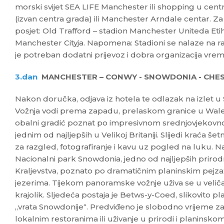
morski svijet SEA LIFE Manchester ili shopping u cen
(izvan centra grada) ili Manchester Arndale centar. Z
posjet: Old Trafford – stadion Manchester Uniteda Eti
Manchester Cityja. Napomena: Stadioni se nalaze na ra
je potreban dodatni prijevoz i dobra organizacija vre
3.dan
MANCHESTER – CONWY - SNOWDONIA - CHES
Nakon doručka, odjava iz hotela te odlazak na izlet u 
Vožnja vodi prema zapadu, prelaskom granice u Wales
obalni gradić poznat po impresivnom srednjovjekovn
jednim od najljepših u Velikoj Britaniji. Slijedi kraća 
za razgled, fotografiranje i kavu uz pogled na luku. 
Nacionalni park Snowdonia, jedno od najljepših priro
Kraljevstva, poznato po dramatičnim planinskim pejza
jezerima. Tijekom panoramske vožnje uživa se u veli
krajolik. Sljedeća postaja je Betws-y-Coed, slikovito 
„vrata Snowdonije“. Predviđeno je slobodno vrijeme z
lokalnim restoranima ili uživanje u prirodi i planinsko