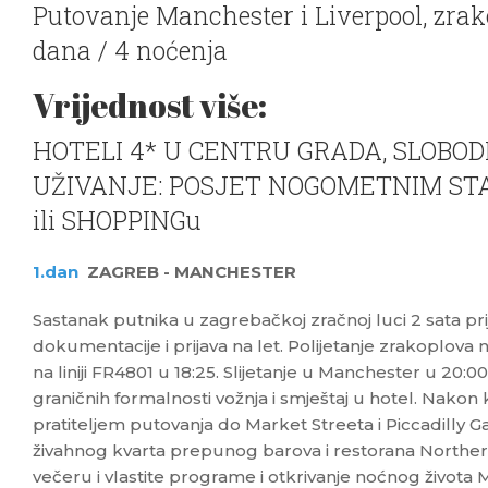
Putovanje Manchester i Liverpool, zrak
dana / 4 noćenja
Vrijednost više:
HOTELI 4* U CENTRU GRADA, SLOBO
UŽIVANJE: POSJET NOGOMETNIM ST
ili SHOPPINGu
1.dan
ZAGREB - MANCHESTER
Sastanak putnika u zagrebačkoj zračnoj luci 2 sata pri
dokumentacije i prijava na let. Polijetanje zrakoplov
na liniji FR4801 u 18:25. Slijetanje u Manchester u 20:0
graničnih formalnosti vožnja i smještaj u hotel. Nako
pratiteljem putovanja do Market Streeta i Piccadilly 
živahnog kvarta prepunog barova i restorana Norther
večeru i vlastite programe i otkrivanje noćnog života 