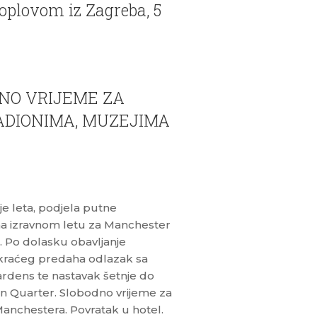
oplovom iz Zagreba, 5
DNO VRIJEME ZA
ADIONIMA, MUZEJIMA
je leta, podjela putne
a na izravnom letu za Manchester
0. Po dolasku obavljanje
n kraćeg predaha odlazak sa
Gardens te nastavak šetnje do
n Quarter. Slobodno vrijeme za
Manchestera. Povratak u hotel.