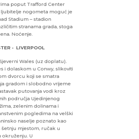
trima poput Trafford Center
a ljubitelje nogometa moguć je
had Stadium – stadion
zličitim stranama grada, stoga
mena. Noćenje.
TER - LIVERPOOL
Sjeverni Wales (uz doplatu).
 i dolaskom u Conwy, slikoviti
om dvorcu koji se smatra
šetnja gradom i slobodno vrijeme
Nastavak putovanja vodi kroz
dnih područja Ujedinjenog
žima, zelenim dolinama i
čanstvenim pogledima na velški
planinsko naselje poznato kao
a šetnju mjestom, ručak u
m okruženju. U