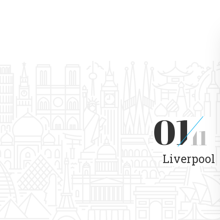
01
11
Liverpool