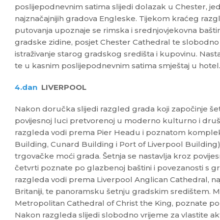
poslijepodnevnim satima slijedi dolazak u Chester, jed
najznačajnijih gradova Engleske. Tijekom kraćeg razgle
putovanja upoznaje se rimska i srednjovjekovna baštin
gradske zidine, posjet Chester Cathedral te slobodno 
istraživanje starog gradskog središta i kupovinu. Nas
te u kasnim poslijepodnevnim satima smještaj u hotel
4.dan
LIVERPOOL
Nakon doručka slijedi razgled grada koji započinje 
povijesnoj luci pretvorenoj u moderno kulturno i dru
razgleda vodi prema Pier Headu i poznatom kompleks
Building, Cunard Building i Port of Liverpool Buildin
trgovačke moći grada. Šetnja se nastavlja kroz povije
četvrti poznate po glazbenoj baštini i povezanosti s
razgleda vodi prema Liverpool Anglican Cathedral, naj
Britaniji, te panoramsku šetnju gradskim središtem. 
Metropolitan Cathedral of Christ the King, poznate po 
Nakon razgleda slijedi slobodno vrijeme za vlastite akt