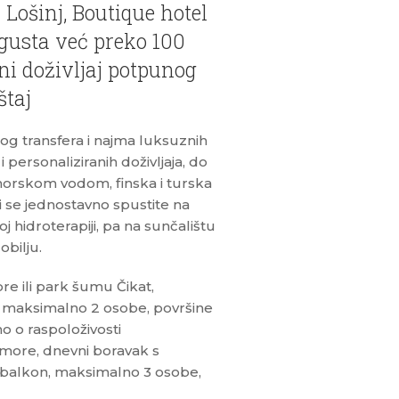
Lošinj, Boutique hotel
usta već preko 100
ni doživljaj potpunog
štaj
og transfera i najma luksuznih
i personaliziranih doživljaja, do
morskom vodom, finska i turska
Ili se jednostavno spustite na
j hidroterapiji, pa na sunčalištu
obilju.
 ili park šumu Čikat,
, maksimalno 2 osobe, površine
o o raspoloživosti
more, dnevni boravak s
 balkon, maksimalno 3 osobe,