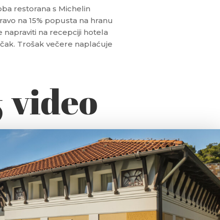
 oba restorana s Michelin
pravo na 15% popusta na hranu
 napraviti na recepciji hotela
učak.
Trošak večere naplaćuje
& video