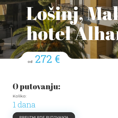
Lošinj, Mal
hotel Alh
272 €
od
O putovanju:
Koliko:
1 dana
PREUZMI PDF PUTOVANJA