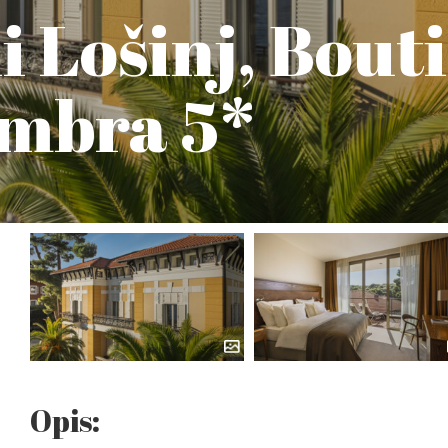
i Lošinj, Bout
ambra 5*
Opis: