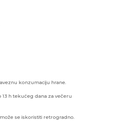
e
baveznu konzumaciju hrane.
do 13 h tekućeg dana za večeru
može se iskoristiti retrogradno.