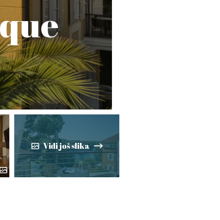
ique
Vidi još slika