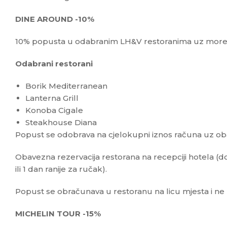
DINE AROUND -10%
10% popusta u odabranim LH&V restoranima uz mor
Odabrani restorani
Borik Mediterranean
Lanterna Grill
Konoba Cigale
Steakhouse Diana
Popust se odobrava na cjelokupni iznos računa uz o
Obavezna rezervacija restorana na recepciji hotela (
ili 1 dan ranije za ručak).
Popust se obračunava u restoranu na licu mjesta i ne 
MICHELIN TOUR -15%