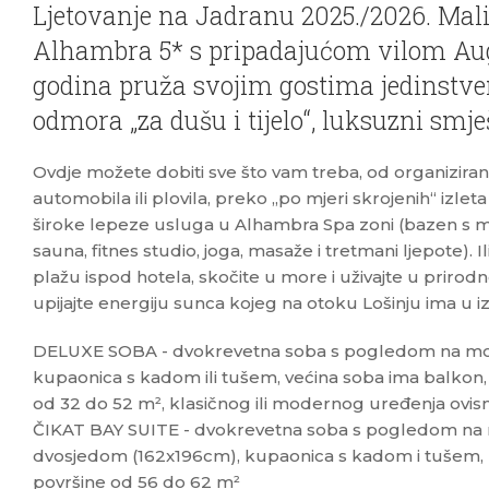
Ljetovanje na Jadranu 2025./2026. Mali 
Alhambra 5* s pripadajućom vilom Aug
godina pruža svojim gostima jedinstve
odmora „za dušu i tijelo“, luksuzni smje
Ovdje možete dobiti sve što vam treba, od organiziran
automobila ili plovila, preko „po mjeri skrojenih“ izleta 
široke lepeze usluga u Alhambra Spa zoni (bazen s 
sauna, fitnes studio, joga, masaže i tretmani ljepote). 
plažu ispod hotela, skočite u more i uživajte u prirodno
upijajte energiju sunca kojeg na otoku Lošinju ima u iz
DELUXE SOBA - dvokrevetna soba s pogledom na more
kupaonica s kadom ili tušem, većina soba ima balkon
od 32 do 52 m², klasičnog ili modernog uređenja ovisn
ČIKAT BAY SUITE - dvokrevetna soba s pogledom na 
dvosjedom (162x196cm), kupaonica s kadom i tušem,
površine od 56 do 62 m²