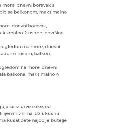
more, dnevni boravak s
 dio sa balkonom, maksimalno
ore, dnevni boravak,
aksimalno 2 osobe, površine
i pogledom na more, dnevni
kadom i tušem, balkon,
ogledom na more, dnevni
 mala balkona, maksimalno 4
je se iz prve ruke, od
rofinjenim vinima. Uz ukusnu
ma kušat ćete najbolje butelje