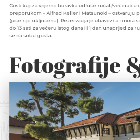
Gosti koji za vrijeme boravka odluče ručati/večerati u
preporukom – Alfred Keller i Matsunoki – ostvaruju 
(piće nije uključeno). Rezervacija je obavezna i mora se
do 13 sati za večeru istog dana ili 1 dan unaprijed za r
se na sobu gosta.
Fotografije 