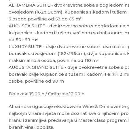
ALHAMBRA SUITE - dvokrevetna soba s pogledom na 
dvosjedom (162x196cm), kupaonica s kadom i tušem,
3 osobe površine od 53 do 65 m²
AUGUSTA SUITE - dvokrevetna soba s pogledom na m
kupaonica s kadom i tušem, većinom sa balkonom, m
od 50 i 69 m²
LUXURY SUITE - dvije dvokrevetne sobe s dva ulaza 
boravak s dvosjedom (162x196cm), dvije kupaonice s 
maksimalno 5 osoba, površine od 110 m²
AUGUSTA GRAND SUITE - dvije dvokrevetne sobe s p
boravak, dvije kupaonice s tušem i kadom, 1 eliki i 2
osobe, površine od 90 m
Dolazak: 15:00 h / Odlazak: 12:00 h
Alhambra ugošćuje ekskluzivne Wine & Dine evente gd
najboljih vinara svijeta može doznati sve o njihovim p
hranu i zanimljiva predavanja u Masterclass programi
biranih vina i godišta.