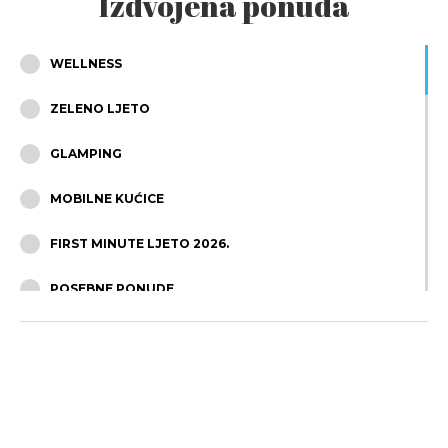
Izdvojena ponuda
WELLNESS
ZELENO LJETO
GLAMPING
MOBILNE KUĆICE
FIRST MINUTE LJETO 2026.
POSEBNE PONUDE
OBITELJSKI ODMOR
ODMOR U DVOJE
APARTMANI