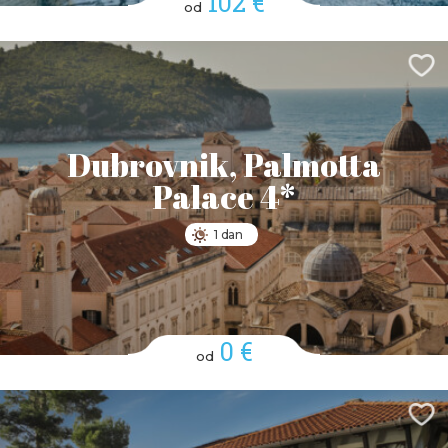
102 €
od
Dubrovnik, Palmotta
Palace 4*
1 dan
0 €
od