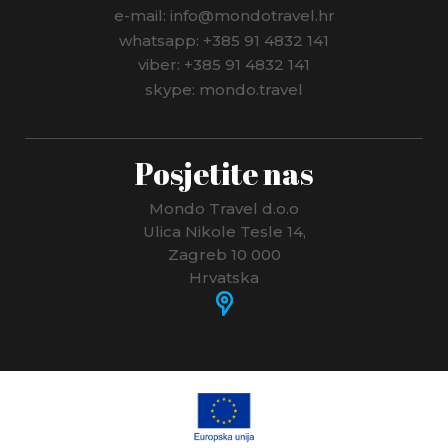
e-mail: info@mondotravel.hr
whatsapp: +385 91 4832 141
viber: +385 91 4832 141
skype: mondo.travel
Posjetite nas
Mondo Travel d.o.o
Ulica Nikole Tesle 14,
Zagreb 10 000
Hrvatska